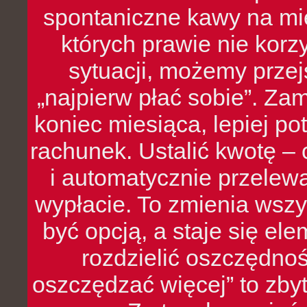
spontaniczne kawy na mie
których prawie nie kor
sytuacji, możemy przej
„najpierw płać sobie”. Zam
koniec miesiąca, lepiej po
rachunek. Ustalić kwotę – 
i automatycznie przelew
wypłacie. To zmienia wszy
być opcją, a staje się e
rozdzielić oszczędnoś
oszczędzać więcej” to zbyt