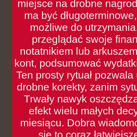
miejsce na drobne nagrod
ma być długoterminowe, 
możliwe do utrzymania.
przeglądać swoje fina
notatnikiem lub arkuszem
kont, podsumować wydatki
Ten prosty rytuał pozwala
drobne korekty, zanim syt
Trwały nawyk oszczędzan
efekt wielu małych dec
miesiącu. Dobra wiadomoś
się to coraz łatwiejs