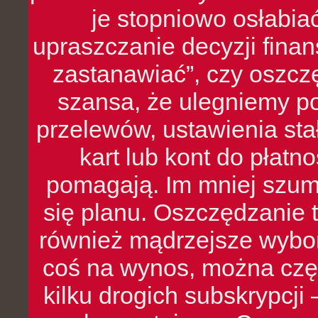
je stopniowo osłabia
upraszczanie decyzji fina
zastanawiać”, czy oszcz
szansa, że ulegniemy p
przelewów, ustawienia stał
kart lub kont do płat
pomagają. Im mniej szumó
się planu. Oszczędzanie t
również mądrzejsze wybo
coś na wynos, można czę
kilku drogich subskrypcji 