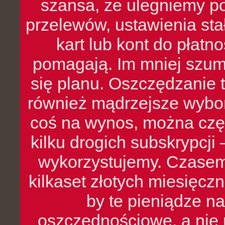
szansa, że ulegniemy p
przelewów, ustawienia stał
kart lub kont do płat
pomagają. Im mniej szumó
się planu. Oszczędzanie t
również mądrzejsze wybo
coś na wynos, można czę
kilku drogich subskrypcji 
wykorzystujemy. Czasem
kilkaset złotych miesięcz
by te pieniądze na
oszczędnościowe, a nie r