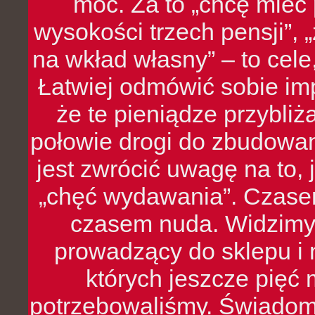
moc. Za to „chcę mie
wysokości trzech pensji”,
na wkład własny” – to cel
Łatwiej odmówić sobie i
że te pieniądze przybli
połowie drogi do zbudowa
jest zwrócić uwagę na to,
„chęć wydawania”. Czasem
czasem nuda. Widzimy
prowadzący do sklepu i 
których jeszcze pięć 
potrzebowaliśmy. Świado