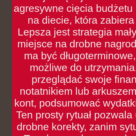
agresywne cięcia budżetu 
na diecie, która zabier
Lepsza jest strategia mał
miejsce na drobne nagrod
ma być długoterminowe, 
możliwe do utrzymania.
przeglądać swoje fina
notatnikiem lub arkuszem
kont, podsumować wydatki
Ten prosty rytuał pozwala
drobne korekty, zanim syt