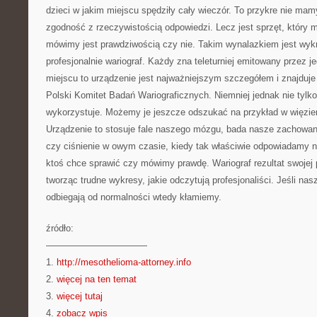
dzieci w jakim miejscu spędziły cały wieczór. To przykre nie ma
zgodność z rzeczywistością odpowiedzi. Lecz jest sprzęt, który 
mówimy jest prawdziwością czy nie. Takim wynalazkiem jest wyk
profesjonalnie wariograf. Każdy zna teleturniej emitowany przez je
miejscu to urządzenie jest najważniejszym szczegółem i znajduje
Polski Komitet Badań Wariograficznych. Niemniej jednak nie tylko
wykorzystuje. Możemy je jeszcze odszukać na przykład w więzie
Urządzenie to stosuje fale naszego mózgu, bada nasze zachowani
czy ciśnienie w owym czasie, kiedy tak właściwie odpowiadamy na 
ktoś chce sprawić czy mówimy prawdę. Wariograf rezultat swojej 
tworząc trudne wykresy, jakie odczytują profesjonaliści. Jeśli na
odbiegają od normalności wtedy kłamiemy.
źródło:
———————————
1.
http://mesothelioma-attorney.info
2.
więcej na ten temat
3.
więcej tutaj
4.
zobacz wpis