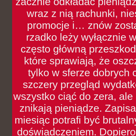
zacznie odkładać pieniądz
wraz z nią rachunki, ni
promocje i… znów zosta
rzadko leży wyłącznie 
często główną przeszkod
które sprawiają, że oszcz
tylko w sferze dobrych 
szczery przegląd wydatkó
wszystko ciąć do zera, ale
znikają pieniądze. Zapis
miesiąc potrafi być bruta
doświadczeniem. Dopiero 