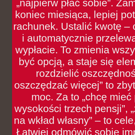
„najpierw płać sobie”. Zam
koniec miesiąca, lepiej po
rachunek. Ustalić kwotę – 
i automatycznie przelew
wypłacie. To zmienia wszy
być opcją, a staje się e
rozdzielić oszczędnoś
oszczędzać więcej” to zbyt
moc. Za to „chcę mie
wysokości trzech pensji”,
na wkład własny” – to cel
Łatwiej odmówić sobie i