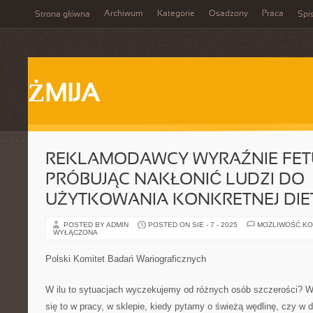
Archiwum
Kategorie
Osadzony
Praca
Strona główna
Spis
ŻMIJA
REKLAMODAWCY WYRAŹNIE FETU
PRÓBUJĄC NAKŁONIĆ LUDZI DO
UŻYTKOWANIA KONKRETNEJ DIE
POSTED BY ADMIN
POSTED ON SIE - 7 - 2025
MOŻLIWOŚĆ K
WYŁĄCZONA
Polski Komitet Badań Wariograficznych
W ilu to sytuacjach wyczekujemy od różnych osób szczerości? 
się to w pracy, w sklepie, kiedy pytamy o świeżą wędlinę, czy w