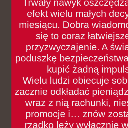
Trwały nawyk oszczędzan
efekt wielu małych dec
miesiącu. Dobra wiadomoś
się to coraz łatwiejs
przyzwyczajenie. A św
poduszkę bezpieczeństwa, 
kupić żadną impul
Wielu ludzi obiecuje sob
zacznie odkładać pieniądz
wraz z nią rachunki, ni
promocje i… znów zosta
rzadko leży wyłącznie 