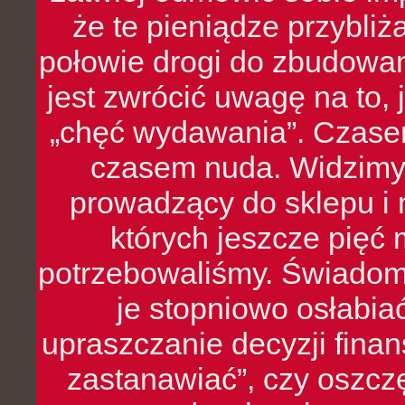
że te pieniądze przybli
połowie drogi do zbudowa
jest zwrócić uwagę na to,
„chęć wydawania”. Czasem
czasem nuda. Widzimy
prowadzący do sklepu i 
których jeszcze pięć 
potrzebowaliśmy. Świado
je stopniowo osłabia
upraszczanie decyzji fina
zastanawiać”, czy oszcz