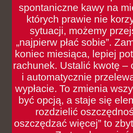
spontaniczne kawy na mie
których prawie nie kor
sytuacji, możemy przej
„najpierw płać sobie”. Zam
koniec miesiąca, lepiej po
rachunek. Ustalić kwotę – 
i automatycznie przelew
wypłacie. To zmienia wszy
być opcją, a staje się e
rozdzielić oszczędnoś
oszczędzać więcej” to zbyt