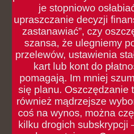
je stopniowo osłabia
upraszczanie decyzji fina
zastanawiać”, czy oszcz
szansa, że ulegniemy p
przelewów, ustawienia stał
kart lub kont do płat
pomagają. Im mniej szumó
się planu. Oszczędzanie t
również mądrzejsze wybo
coś na wynos, można czę
kilku drogich subskrypcji 