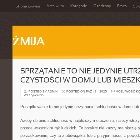
Archiwum
Kategorie
Osadzony
Praca
Strona główna
Spis
ŻMIJA
SPRZĄTANIE TO NIE JEDYNIE UT
CZYSTOŚCI W DOMU LUB MIESZ
POSTED BY ADMIN
POSTED ON PAŹ - 8 - 2025
MOŻLIWOŚĆ K
WYŁĄCZONA
Porządkowanie to nie jedynie utrzymanie schludności w domu lub
Ażeby obronić schludność w najbliższym otoczeniu, należy włoży
przede wszystkim rąk ludzkich. To przykre nie każdy ma okazję s
porządkowanie, czy to z obowiązku, lub z przyjemności, z powod