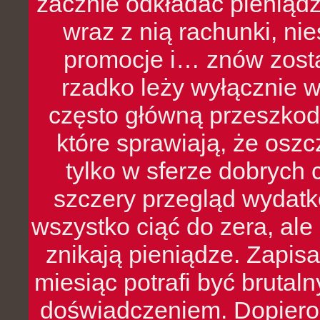
zacznie odkładać pieniądz
wraz z nią rachunki, ni
promocje i… znów zosta
rzadko leży wyłącznie 
często główną przeszkod
które sprawiają, że oszcz
tylko w sferze dobrych 
szczery przegląd wydatkó
wszystko ciąć do zera, ale
znikają pieniądze. Zapis
miesiąc potrafi być bruta
doświadczeniem. Dopiero 