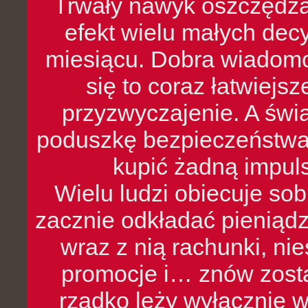
Trwały nawyk oszczędzan
efekt wielu małych dec
miesiącu. Dobra wiadomoś
się to coraz łatwiejs
przyzwyczajenie. A św
poduszkę bezpieczeństwa, 
kupić żadną impul
Wielu ludzi obiecuje sob
zacznie odkładać pieniądz
wraz z nią rachunki, ni
promocje i… znów zosta
rzadko leży wyłącznie 