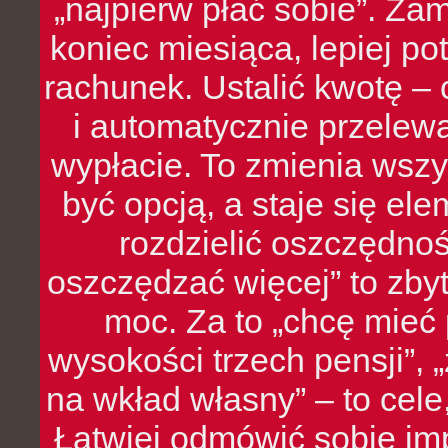
„najpierw płać sobie”. Zam
koniec miesiąca, lepiej po
rachunek. Ustalić kwotę – 
i automatycznie przelew
wypłacie. To zmienia wszy
być opcją, a staje się e
rozdzielić oszczędnoś
oszczędzać więcej” to zbyt
moc. Za to „chcę mie
wysokości trzech pensji”,
na wkład własny” – to cel
Łatwiej odmówić sobie i