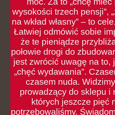
moc. Za to „chcę mie
wysokości trzech pensji”,
na wkład własny” – to cel
Łatwiej odmówić sobie i
że te pieniądze przybli
połowie drogi do zbudowa
jest zwrócić uwagę na to,
„chęć wydawania”. Czasem
czasem nuda. Widzimy
prowadzący do sklepu i 
których jeszcze pięć 
potrzebowaliśmy. Świado