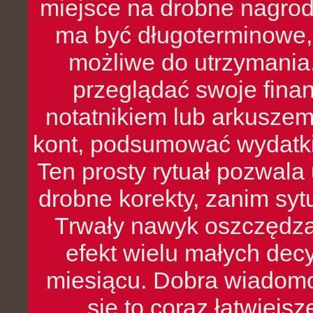
miejsce na drobne nagrod
ma być długoterminowe, 
możliwe do utrzymania.
przeglądać swoje fina
notatnikiem lub arkuszem
kont, podsumować wydatki
Ten prosty rytuał pozwala
drobne korekty, zanim syt
Trwały nawyk oszczędzan
efekt wielu małych dec
miesiącu. Dobra wiadomoś
się to coraz łatwiejs