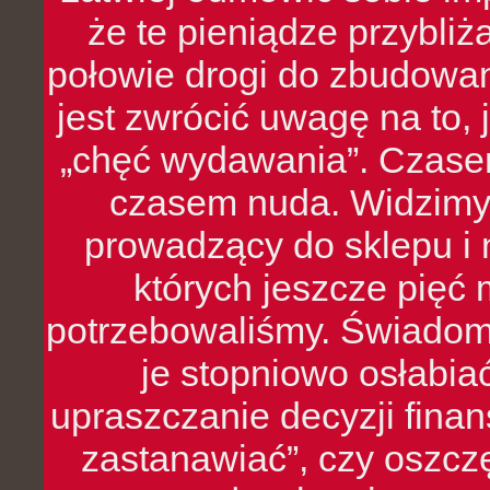
że te pieniądze przybli
połowie drogi do zbudowa
jest zwrócić uwagę na to,
„chęć wydawania”. Czasem
czasem nuda. Widzimy
prowadzący do sklepu i 
których jeszcze pięć 
potrzebowaliśmy. Świado
je stopniowo osłabia
upraszczanie decyzji fina
zastanawiać”, czy oszcz