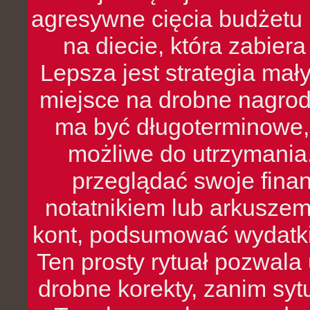
agresywne cięcia budżetu 
na diecie, która zabier
Lepsza jest strategia mał
miejsce na drobne nagrod
ma być długoterminowe, 
możliwe do utrzymania.
przeglądać swoje fina
notatnikiem lub arkuszem
kont, podsumować wydatki
Ten prosty rytuał pozwala
drobne korekty, zanim syt