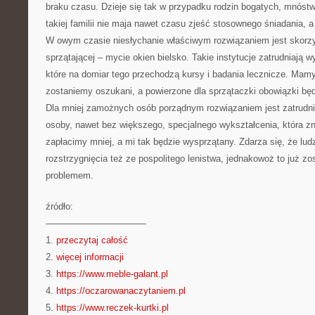
braku czasu. Dzieje się tak w przypadku rodzin bogatych, mnóst
takiej familii nie maja nawet czasu zjeść stosownego śniadania, a
W owym czasie niesłychanie właściwym rozwiązaniem jest skorzys
sprzątającej – mycie okien bielsko. Takie instytucje zatrudniają 
które na domiar tego przechodzą kursy i badania lecznicze. Ma
zostaniemy oszukani, a powierzone dla sprzątaczki obowiązki b
Dla mniej zamożnych osób porządnym rozwiązaniem jest zatrudnie
osoby, nawet bez większego, specjalnego wykształcenia, która zn
zapłacimy mniej, a mi tak będzie wysprzątany. Zdarza się, że ludz
rozstrzygnięcia też ze pospolitego lenistwa, jednakowoż to już zo
problemem.
źródło:
———————————
1.
przeczytaj całość
2.
więcej informacji
3.
https://www.meble-galant.pl
4.
https://oczarowanaczytaniem.pl
5.
https://www.reczek-kurtki.pl