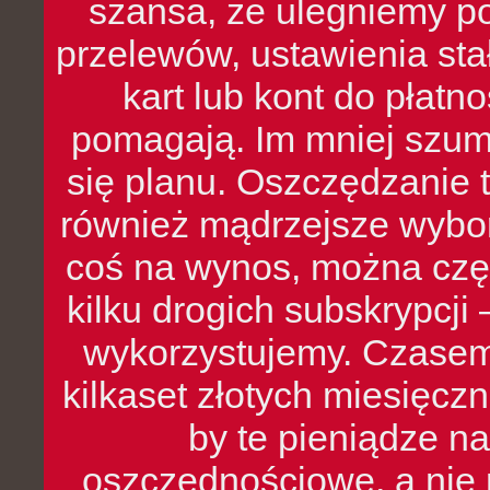
szansa, że ulegniemy p
przelewów, ustawienia stał
kart lub kont do płat
pomagają. Im mniej szumó
się planu. Oszczędzanie t
również mądrzejsze wybo
coś na wynos, można czę
kilku drogich subskrypcji 
wykorzystujemy. Czasem
kilkaset złotych miesięcz
by te pieniądze na
oszczędnościowe, a nie r