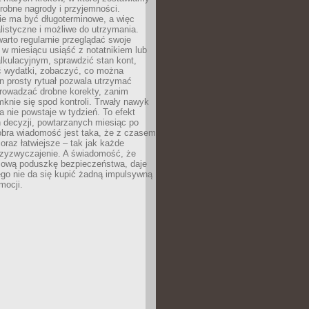
robne nagrody i przyjemności.
e ma być długoterminowe, a więc
listyczne i możliwe do utrzymania.
arto regularnie przeglądać swoje
 w miesiącu usiąść z notatnikiem lub
lkulacyjnym, sprawdzić stan kont,
wydatki, zobaczyć, co można
n prosty rytuał pozwala utrzymać
prowadzać drobne korekty, zanim
knie się spod kontroli. Trwały nawyk
 nie powstaje w tydzień. To efekt
 decyzji, powtarzanych miesiąc po
obra wiadomość jest taka, że z czasem
coraz łatwiejsze – tak jak każde
rzyzwyczajenie. A świadomość, że
ową poduszkę bezpieczeństwa, daje
ego nie da się kupić żadną impulsywną
mocji.