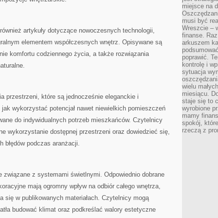
miejsce na d
Oszczędzani
musi być rea
Wreszcie – w
również artykuły dotyczące nowoczesnych technologii,
finanse. Raz
ntegralnym elementem współczesnych wnętrz. Opisywane są
arkuszem ka
podsumować 
ie komfortu codziennego życia, a także rozwiązania
poprawić. Te
kontrolę i w
aturalne.
sytuacja wym
oszczędzania
wielu małych
miesiącu. D
ia przestrzeni, które są jednocześnie eleganckie i
staje się to 
, jak wykorzystać potencjał nawet niewielkich pomieszczeń
wyrobione p
mamy finans
wane do indywidualnych potrzeb mieszkańców. Czytelnicy
spokój, któr
rzeczą z pro
 wykorzystanie dostępnej przestrzeni oraz dowiedzieć się,
ch błędów podczas aranżacji.
cje związane z systemami świetlnymi. Odpowiednio dobrane
ekoracyjne mają ogromny wpływ na odbiór całego wnętrza,
wia się w publikowanych materiałach. Czytelnicy mogą
atła budować klimat oraz podkreślać walory estetyczne