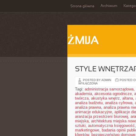
Archiwum
Katego
Strona główna
ŻMIJA
STYLE WNĘTRZA
POSTED BY ADMIN
POSTED ON
WYŁĄCZONA
Tagi:
administracja samorządowa
,
akademia
,
akcesoria ogrodnicze
,
twórcza
,
akustyka wnętrz
,
altana
,
analiza budżetu
,
analiza cyfrowa
,
analiza prawna
,
analiza prawna ni
animacje edukacyjne
,
aplikacje di
aranżacja przestrzeni biurowej
,
ar
miejska
,
architektura miejska no
sztuki
,
automatyczna księgowość
marketingowe
,
badania opinii publi
klientów
,
bezpieczeństwo domowe