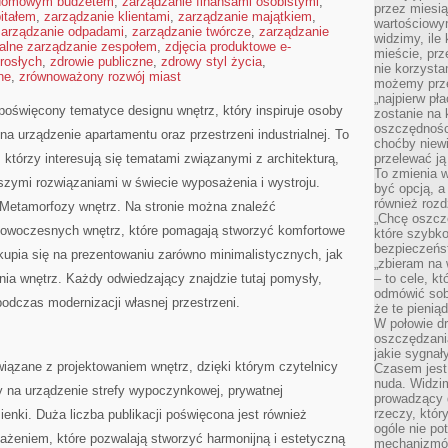
 domowym budżetem
,
zarządzanie finansami osobistymi
,
przez miesią
itałem
,
zarządzanie klientami
,
zarządzanie majątkiem
,
wartościowy
zarządzanie odpadami
,
zarządzanie twórcze
,
zarządzanie
widzimy, ile
alne zarządzanie zespołem
,
zdjęcia produktowe e-
mieście, prz
rosłych
,
zdrowie publiczne
,
zdrowy styl życia
,
nie korzysta
ne
,
zrównoważony rozwój miast
możemy prze
„najpierw pł
l poświęcony tematyce designu wnętrz, który inspiruje osoby
zostanie na 
oszczędności
 urządzenie apartamentu oraz przestrzeni industrialnej. To
choćby niewi
 którzy interesują się tematami związanymi z architekturą,
przelewać ją
To zmienia 
zymi rozwiązaniami w świecie wyposażenia i wystroju.
być opcją, a
również rozd
 Metamorfozy wnętrz. Na stronie można znaleźć
„Chcę oszczę
nowoczesnych wnętrz, które pomagają stworzyć komfortowe
które szybko
bezpieczeńst
kupia się na prezentowaniu zarówno minimalistycznych, jak
„zbieram na 
nia wnętrz. Każdy odwiedzający znajdzie tutaj pomysły,
– to cele, k
odmówić sob
odczas modernizacji własnej przestrzeni.
że te pienią
W połowie d
oszczędzania
jakie sygnał
 związane z projektowaniem wnętrz, dzięki którym czytelnicy
Czasem jest
nuda. Widzi
na urządzenie strefy wypoczynkowej, prywatnej
prowadzący d
rzeczy, któr
zienki. Duża liczba publikacji poświęcona jest również
ogóle nie p
eniem, które pozwalają stworzyć harmonijną i estetyczną
mechanizmów