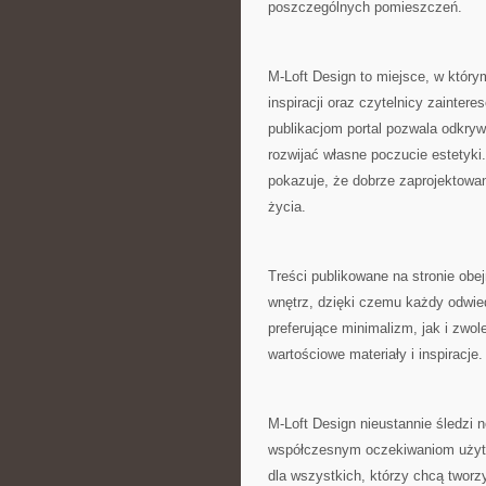
poszczególnych pomieszczeń.
M-Loft Design to miejsce, w który
inspiracji oraz czytelnicy zainte
publikacjom portal pozwala odkry
rozwijać własne poczucie estetyki
pokazuje, że dobrze zaprojektow
życia.
Treści publikowane na stronie obe
wnętrz, dzięki czemu każdy odwie
preferujące minimalizm, jak i zwol
wartościowe materiały i inspiracje.
M-Loft Design nieustannie śledzi 
współczesnym oczekiwaniom użytko
dla wszystkich, którzy chcą tworz