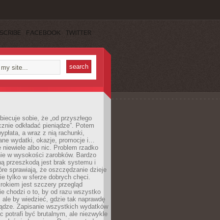
SCRIBE
FACEBOOK
TWITTER
obiecuje sobie, że „od przyszłego
cznie odkładać pieniądze”. Potem
ypłata, a wraz z nią rachunki,
ane wydatki, okazje, promocje i…
 niewiele albo nic. Problem rzadko
nie w wysokości zarobków. Bardzo
ą przeszkodą jest brak systemu i
re sprawiają, że oszczędzanie dzieje
nie tylko w sferze dobrych chęci.
rokiem jest szczery przegląd
e chodzi o to, by od razu wszystko
, ale by wiedzieć, gdzie tak naprawdę
iądze. Zapisanie wszystkich wydatków
c potrafi być brutalnym, ale niezwykle