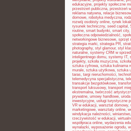
edukacyjne
,
projekty społeczne mi
przestrzeń publiczna
,
przestrzeń w
reklama natywna
,
relacje bizneso
domowe
,
robotyka medyczna
,
rod
rozwój osobisty online
,
rynek lokal
rysunek techniczny
,
seed capital
,
routine
,
smart budynki
,
smart city
społeczna odpowiedzialność
,
społ
networkingowe biznesowe
,
sprzęt
strategia marki
,
strategia PR
,
stra
photography
,
styl glamour
,
styl kl
naturalne
,
systemy CRM w sprzed
inteligentnego domu
,
systemy IT
,
projekty
,
szkoła muzyczna
,
szkoła
sztuka cyfrowa
,
sztuka kulinarna 
murale
,
sztuka użytkowa
,
sztuka 
taras
,
targi nieruchomości
,
techno
telemedycyna specjalistyczna
,
te
transakcje bezgotówkowe
,
transfo
transport luksusowy
,
transport mie
ekstremalna
,
twórczość artystycz
prywatne
,
umowy handlowe
,
uroda
inwestycyjne
,
usługi turystyczne 
VR w edukacji
,
warsztat domowy
,
marketingowe
,
warsztaty online
,
w
windykacja należności
,
winiarstwo
rzeczywistość w edukacji
,
wirtual
współpraca online
,
wydarzenia edu
wynalazki
,
wyposażenie ogrodu
,
w