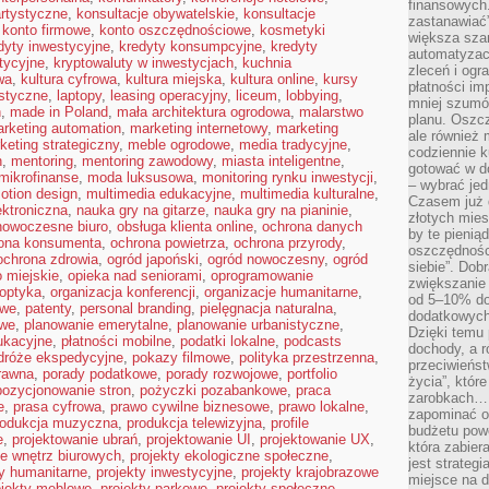
finansowych.
rtystyczne
,
konsultacje obywatelskie
,
konsultacje
zastanawiać
,
konto firmowe
,
konto oszczędnościowe
,
kosmetyki
większa sza
dyty inwestycyjne
,
kredyty konsumpcyjne
,
kredyty
automatyzacj
tycyjne
,
kryptowaluty w inwestycjach
,
kuchnia
zleceń i ogra
wa
,
kultura cyfrowa
,
kultura miejska
,
kultura online
,
kursy
płatności i
istyczne
,
laptopy
,
leasing operacyjny
,
liceum
,
lobbying
,
mniej szumów
n
,
made in Poland
,
mała architektura ogrodowa
,
malarstwo
planu. Oszcz
rketing automation
,
marketing internetowy
,
marketing
ale również
keting strategiczny
,
meble ogrodowe
,
media tradycyjne
,
codziennie 
h
,
mentoring
,
mentoring zawodowy
,
miasta inteligentne
,
gotować w do
mikrofinanse
,
moda luksusowa
,
monitoring rynku inwestycji
,
– wybrać jed
otion design
,
multimedia edukacyjne
,
multimedia kulturalne
,
Czasem już 
ktroniczna
,
nauka gry na gitarze
,
nauka gry na pianinie
,
złotych mies
nowoczesne biuro
,
obsługa klienta online
,
ochrona danych
by te pienią
ona konsumenta
,
ochrona powietrza
,
ochrona przyrody
,
oszczędności
ochrona zdrowia
,
ogród japoński
,
ogród nowoczesny
,
ogród
siebie”. Dob
 miejskie
,
opieka nad seniorami
,
oprogramowanie
zwiększanie
optyka
,
organizacja konferencji
,
organizacje humanitarne
,
od 5–10% do
owe
,
patenty
,
personal branding
,
pielęgnacja naturalna
,
dodatkowych 
owe
,
planowanie emerytalne
,
planowanie urbanistyczne
,
Dzięki temu 
ukacyjne
,
płatności mobilne
,
podatki lokalne
,
podcasts
dochody, a r
dróże ekspedycyjne
,
pokazy filmowe
,
polityka przestrzenna
,
przeciwieńst
rawna
,
porady podatkowe
,
porady rozwojowe
,
portfolio
życia”, któr
pozycjonowanie stron
,
pożyczki pozabankowe
,
praca
zarobkach… 
e
,
prasa cyfrowa
,
prawo cywilne biznesowe
,
prawo lokalne
,
zapominać o 
rodukcja muzyczna
,
produkcja telewizyjna
,
profile
budżetu powo
e
,
projektowanie ubrań
,
projektowanie UI
,
projektowanie UX
,
która zabie
ie wnętrz biurowych
,
projekty ekologiczne społeczne
,
jest strateg
ty humanitarne
,
projekty inwestycyjne
,
projekty krajobrazowe
miejsce na d
ojekty meblowe
,
projekty parkowe
,
projekty społeczne