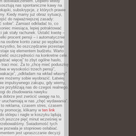
m doświadczeniem. Dopiero wtedy
 kosztują nas spontaniczne kawy na
ekąski, subskrypcje, z których prawie
my. Kiedy mamy już obraz sytuacji,
jść do najważniejszej zasady:
ać sobie”. Zamiast odkładać to, co
koniec miesiąca, lepiej potraktować
 jak stały rachunek. Ustalić kwotę –
elki procent pensji – i automatycznie
 na osobne konto zaraz po wypłacie.
wszystko, bo oszczędzanie przestaje
 staje się elementem budżetu. Warto
zielić oszczędności na konkretne cele.
dzać więcej” to zbyt ogólne hasło,
 traci moc. Za to „chcę mieć poduszkę
wa w wysokości trzech pensji”,
wakacje”, „odkładam na wkład własny”
tóre możemy sobie wyobrazić. Łatwiej
ie impulsywnego zakupu, gdy wiemy,
dze przybliżają nas do czegoś realnego.
rogi do zbudowania nawyku
 dobrze jest zwrócić uwagę na to,
y uruchamiają w nas „chęć wydawania”.
 to reklama, czasem stres, czasem
my promocję, klikamy w
ten link
o sklepu i nagle w koszyku lądują
ych jeszcze pięć minut wcześniej w
otrzebowaliśmy. Świadomość tych
 pozwala je stopniowo osłabiać.
ementem jest upraszczanie decyzji