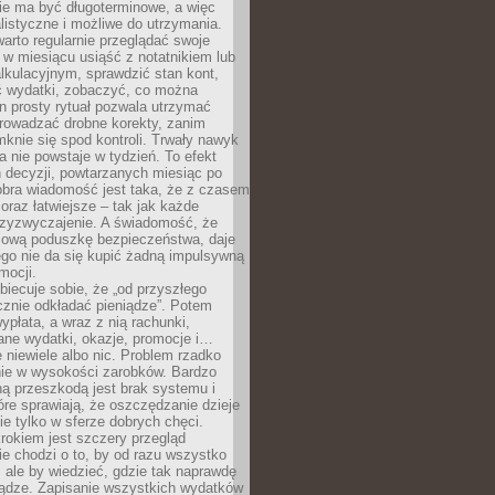
e ma być długoterminowe, a więc
listyczne i możliwe do utrzymania.
arto regularnie przeglądać swoje
 w miesiącu usiąść z notatnikiem lub
lkulacyjnym, sprawdzić stan kont,
wydatki, zobaczyć, co można
n prosty rytuał pozwala utrzymać
prowadzać drobne korekty, zanim
knie się spod kontroli. Trwały nawyk
 nie powstaje w tydzień. To efekt
 decyzji, powtarzanych miesiąc po
obra wiadomość jest taka, że z czasem
coraz łatwiejsze – tak jak każde
rzyzwyczajenie. A świadomość, że
ową poduszkę bezpieczeństwa, daje
ego nie da się kupić żadną impulsywną
mocji.
obiecuje sobie, że „od przyszłego
cznie odkładać pieniądze”. Potem
ypłata, a wraz z nią rachunki,
ane wydatki, okazje, promocje i…
 niewiele albo nic. Problem rzadko
nie w wysokości zarobków. Bardzo
ą przeszkodą jest brak systemu i
re sprawiają, że oszczędzanie dzieje
nie tylko w sferze dobrych chęci.
rokiem jest szczery przegląd
e chodzi o to, by od razu wszystko
, ale by wiedzieć, gdzie tak naprawdę
iądze. Zapisanie wszystkich wydatków