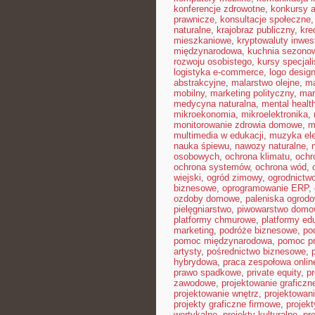
konferencje zdrowotne
,
konkursy a
prawnicze
,
konsultacje społeczne
naturalne
,
krajobraz publiczny
,
kre
mieszkaniowe
,
kryptowaluty inwes
międzynarodowa
,
kuchnia sezono
rozwoju osobistego
,
kursy specjal
logistyka e-commerce
,
logo desig
abstrakcyjne
,
malarstwo olejne
,
ma
mobilny
,
marketing polityczny
,
mar
medycyna naturalna
,
mental healt
mikroekonomia
,
mikroelektronika
,
monitorowanie zdrowia domowe
,
m
multimedia w edukacji
,
muzyka ele
nauka śpiewu
,
nawozy naturalne
,
osobowych
,
ochrona klimatu
,
ochr
ochrona systemów
,
ochrona wód
,
wiejski
,
ogród zimowy
,
ogrodnictwo
biznesowe
,
oprogramowanie ERP
,
ozdoby domowe
,
paleniska ogrod
pielęgniarstwo
,
piwowarstwo dom
platformy chmurowe
,
platformy ed
marketing
,
podróże biznesowe
,
po
pomoc międzynarodowa
,
pomoc p
artysty
,
pośrednictwo biznesowe
,
hybrydowa
,
praca zespołowa onlin
prawo spadkowe
,
private equity
,
p
zawodowe
,
projektowanie graficzn
projektowanie wnętrz
,
projektowan
projekty graficzne firmowe
,
projek
wertykalne
,
projekty kulturalne
,
pr