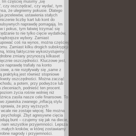
 Im częściej musimy „się
”, czy oszczędzać, czy wydać, tym
nsa, że ulegniemy pokusie. Dlatego
a przelewów, ustawienia stałych
niczenie liczby kart lub kont do
mpulsywnych naprawdę pomagają. Im
 i pokus, tym łatwiej trzymać się
ędzanie to nie tylko cięcie wydatków,
 mądrzejsze wybory. Zamiast
kupować coś na wynos, można częściej
mu. Zamiast kilku drogich subskrypcji
ną, którą faktycznie wykorzystujemy.
drobne zmiany przynoszą kilkaset
ięcznie oszczędności. Kluczowe jest,
dze naprawdę trafiały na konto
owe, a nie rozpływały się „same z
rą praktyką jest również stopniowe
 kwoty oszczędności. Można zacząć
chodu, a potem, przy podwyżce lub
zleceniach, podnieść ten procent.
poziom życia rośnie wolniej niż
óżnica zasila nasze cele finansowe. To
wo zjawiska zwanego „inflacją stylu
e sprawia, że przy wyższych
wcale nie zostaje więcej. Nie można
psychologii. Zbyt agresywne cięcia
dują bunt – czujemy się jak na diecie,
ra nam wszystkie przyjemności. Lepsza
ia małych kroków, w której zostawiamy
robne nagrody i przyjemności.