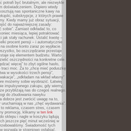
c potrafi być brutalnym, ale niezwykle
m doświadczeniem. Dopiero wtedy
 kosztują nas spontaniczne kawy na
ekąski, subskrypcje, z których prawie
my. Kiedy mamy już obraz sytuacji,
jść do najważniejszej zasady:
ać sobie”. Zamiast odkładać to, co
koniec miesiąca, lepiej potraktować
 jak stały rachunek. Ustalić kwotę –
elki procent pensji – i automatycznie
 na osobne konto zaraz po wypłacie.
wszystko, bo oszczędzanie przestaje
 staje się elementem budżetu. Warto
zielić oszczędności na konkretne cele.
dzać więcej” to zbyt ogólne hasło,
 traci moc. Za to „chcę mieć poduszkę
wa w wysokości trzech pensji”,
wakacje”, „odkładam na wkład własny”
tóre możemy sobie wyobrazić. Łatwiej
ie impulsywnego zakupu, gdy wiemy,
dze przybliżają nas do czegoś realnego.
rogi do zbudowania nawyku
 dobrze jest zwrócić uwagę na to,
y uruchamiają w nas „chęć wydawania”.
 to reklama, czasem stres, czasem
my promocję, klikamy w
ten link
o sklepu i nagle w koszyku lądują
ych jeszcze pięć minut wcześniej w
otrzebowaliśmy. Świadomość tych
 pozwala je stopniowo osłabiać.