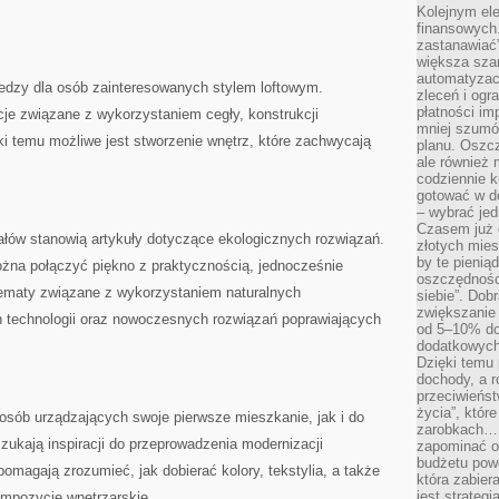
Kolejnym el
finansowych.
zastanawiać
większa sza
automatyzacj
iedzy dla osób zainteresowanych stylem loftowym.
zleceń i ogra
płatności i
je związane z wykorzystaniem cegły, konstrukcji
mniej szumów
i temu możliwe jest stworzenie wnętrz, które zachwycają
planu. Oszcz
ale również
codziennie 
gotować w do
– wybrać jed
Czasem już 
łów stanowią artykuły dotyczące ekologicznych rozwiązań.
złotych mies
by te pienią
ożna połączyć piękno z praktycznością, jednocześnie
oszczędności
tematy związane z wykorzystaniem naturalnych
siebie”. Dob
zwiększanie
technologii oraz nowoczesnych rozwiązań poprawiających
od 5–10% do
dodatkowych 
Dzięki temu 
dochody, a r
przeciwieńst
życia”, któr
osób urządzających swoje pierwsze mieszkanie, jak i do
zarobkach… 
szukają inspiracji do przeprowadzenia modernizacji
zapominać o 
budżetu powo
omagają zrozumieć, jak dobierać kolory, tekstylia, a także
która zabie
jest strateg
ompozycje wnętrzarskie.