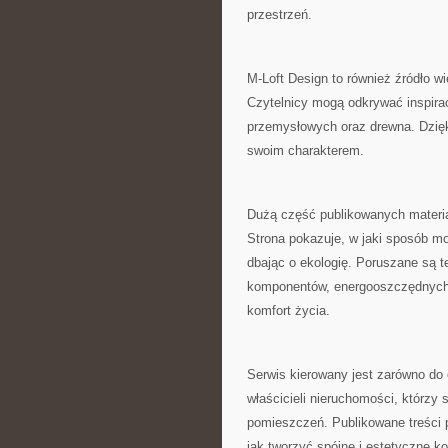
przestrzeń.
M-Loft Design to również źródło w
Czytelnicy mogą odkrywać inspirac
przemysłowych oraz drewna. Dzięk
swoim charakterem.
Dużą część publikowanych materia
Strona pokazuje, w jaki sposób m
dbając o ekologię. Poruszane są 
komponentów, energooszczędnych 
komfort życia.
Serwis kierowany jest zarówno do 
właścicieli nieruchomości, którzy 
pomieszczeń. Publikowane treści p
jak tworzyć spójne i estetyczne k