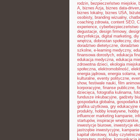
rodzin
,
bezpieczeństwo miejskie
,
A
,
biznes Azja
,
biznes data-driven
biznes lokalny
,
biznes USA
,
biżut
osobisty
,
branding wizualny
,
chatb
coaching zdrowia
,
content SEO
,
C
experience
,
cyberbezpieczeństwo
degustacje
,
design firmowy
,
design
dezynfekcja
,
digital marketing
,
diy
wnętrza
,
dobrostan społeczny
,
doc
doradztwo dietetyczne
,
doradztwo 
szkolne
,
e-learning medyczny
,
edu
finansowa dorosłych
,
edukacja fin
edukacja medyczna
,
edukacja mie
zdrowotna dzieci
,
ekologia miejsk
społeczna
,
elektromobilność
,
elek
energia jądrowa
,
energia solarna
,
e
kulturalne
,
eventy polityczne
,
even
show
,
festiwale nauki
,
film animow
korporacyjne
,
finanse publiczne
,
f
dziecięca
,
fotografia kulinarna
,
fot
fundusze inkubacyjne
,
gadżety bi
gospodarka globalna
,
gospodarka 
grafika użytkowa
,
gry edukacyjne 
produkty
,
hobby kreatywne
,
hobby
influencer marketing kampanie
,
in
startupów
,
inspiracje wnętrzarskie
inwestycje biurowe
,
inwestycje ek
jastrzębie inwestycyjne
,
kampanie
kapitał obrotowy
,
kluby czytelnicz
komputery mobilne
,
komunikacja i