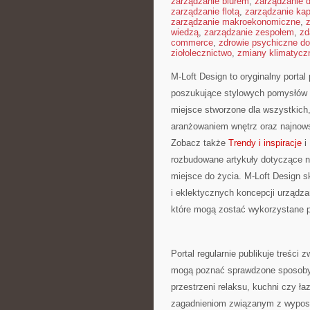
zarządzanie biurem
,
zarządzanie
zarządzanie flotą
,
zarządzanie kap
zarządzanie makroekonomiczne
,
wiedzą
,
zarządzanie zespołem
,
zd
commerce
,
zdrowie psychiczne do
ziołolecznictwo
,
zmiany klimatycz
M-Loft Design to oryginalny porta
poszukujące stylowych pomysłów na
miejsce stworzone dla wszystkich,
aranżowaniem wnętrz oraz najnows
Zobacz także
Trendy i inspiracje
i
rozbudowane artykuły dotyczące 
miejsce do życia. M-Loft Design s
i eklektycznych koncepcji urządza
które mogą zostać wykorzystane p
Portal regularnie publikuje treści
mogą poznać sprawdzone sposoby 
przestrzeni relaksu, kuchni czy ła
zagadnieniom związanym z wyposaż