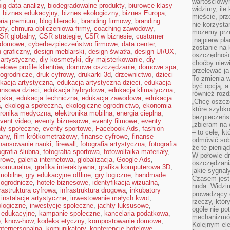
wartościowy
big data analizy
,
biodegradowalne produkty
,
biurowce klasy
widzimy, ile
,
biznes edukacyjny
,
biznes ekologiczny
,
biznes Europa
,
mieście, prz
eria premium
,
blog literacki
,
branding firmowy
,
branding
nie korzysta
oty
,
chmura obliczeniowa firmy
,
coaching zawodowy
,
możemy prze
SR globalny
,
CSR strategie
,
CSR w biznesie
,
customer
„najpierw pł
 domowe
,
cyberbezpieczeństwo firmowe
,
data center
,
zostanie na 
 graficzny
,
design meblarski
,
design światła
,
design UI/UX
,
oszczędności
 artystyczne
,
diy kosmetyki
,
diy majsterkowanie
,
diy
choćby niewi
elowe profile klientów
,
domowe oszczędzanie
,
domowe spa
,
przelewać ją
ogrodnicze
,
druk cyfrowy
,
drukarki 3d
,
drzewnictwo
,
dzieci
To zmienia 
kacja artystyczna
,
edukacja artystyczna dzieci
,
edukacja
być opcją, a
ansowa dzieci
,
edukacja hybrydowa
,
edukacja klimatyczna
,
również rozd
jska
,
edukacja techniczna
,
edukacja zawodowa
,
edukacja
„Chcę oszczę
a
,
ekologia społeczna
,
ekologiczne ogrodnictwo
,
ekonomia
które szybko
tronika medyczna
,
elektronika mobilna
,
energia cieplna
,
bezpieczeńst
vent video
,
eventy biznesowe
,
eventy filmowe
,
eventy
„zbieram na 
ty społeczne
,
eventy sportowe
,
Facebook Ads
,
fashion
– to cele, k
any
,
film krótkometrażowy
,
finanse cyfrowe
,
finanse
odmówić sob
inansowanie nauki
,
firewall
,
fotografia artystyczna
,
fotografia
że te pienią
ografia ślubna
,
fotografia sportowa
,
fotowoltaika materiały
,
W połowie d
urowe
,
galeria internetowa
,
globalizacja
,
Google Ads
,
oszczędzania
komunalna
,
grafika interaktywna
,
grafika komputerowa 3D
,
jakie sygnał
mobilne
,
gry edukacyjne offline
,
gry logiczne
,
handmade
Czasem jest
 ogrodnicze
,
hotele biznesowe
,
identyfikacja wizualna
,
nuda. Widzi
frastruktura cyfrowa
,
infrastruktura drogowa
,
inkubatory
prowadzący d
,
instalacje artystyczne
,
inwestowanie małych kwot
,
rzeczy, któr
ologiczne
,
inwestycje społeczne
,
jachty luksusowe
,
ogóle nie p
 edukacyjne
,
kampanie społeczne
,
kancelaria podatkowa
,
mechanizmów
e
,
know-how
,
kodeks etyczny
,
kompostowanie domowe
,
Kolejnym el
nterpersonalna
,
komunikatory
,
konferencje hotelowe
,