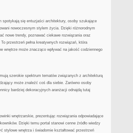
m spotykają się entuzjaści architektury, osoby szukające
resowani nowoczesnym stylem życia. Dzięki różnorodnym
wać nowe trendy, poznawać ciekawe rozwiązania oraz
. To przestrzeń pełna kreatywnych rozwiązań, która
ane wnętrze może znacząco wpływać na jakość codziennego
jmują szerokie spektrum tematów związanych z architekturą
dzający może znaleźć coś dla siebie. Zarówno osoby
ennicy bardziej dekoracyjnych aranżacji odnajdą tutaj
nowinki wnętrzarskie, prezentując rozwiązania odpowiadające
wników. Dzięki temu portal stanowi cenne źródło wiedzy
yć stylowe wnętrza i świadomie kształtować przestrzeń