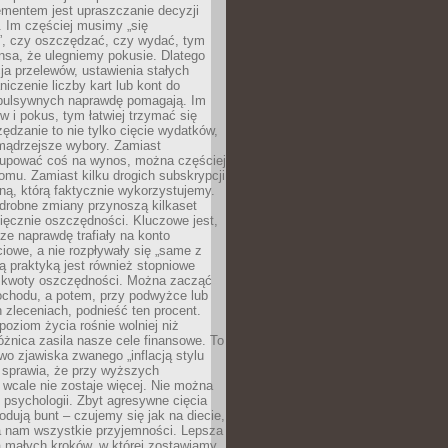
ementem jest upraszczanie decyzji
 Im częściej musimy „się
”, czy oszczędzać, czy wydać, tym
nsa, że ulegniemy pokusie. Dlatego
a przelewów, ustawienia stałych
niczenie liczby kart lub kont do
mpulsywnych naprawdę pomagają. Im
 i pokus, tym łatwiej trzymać się
ędzanie to nie tylko cięcie wydatków,
 mądrzejsze wybory. Zamiast
kupować coś na wynos, można częściej
mu. Zamiast kilku drogich subskrypcji
ną, którą faktycznie wykorzystujemy.
drobne zmiany przynoszą kilkaset
ięcznie oszczędności. Kluczowe jest,
dze naprawdę trafiały na konto
owe, a nie rozpływały się „same z
rą praktyką jest również stopniowe
 kwoty oszczędności. Można zacząć
chodu, a potem, przy podwyżce lub
zleceniach, podnieść ten procent.
poziom życia rośnie wolniej niż
óżnica zasila nasze cele finansowe. To
wo zjawiska zwanego „inflacją stylu
e sprawia, że przy wyższych
wcale nie zostaje więcej. Nie można
psychologii. Zbyt agresywne cięcia
dują bunt – czujemy się jak na diecie,
ra nam wszystkie przyjemności. Lepsza
ia małych kroków, w której zostawiamy