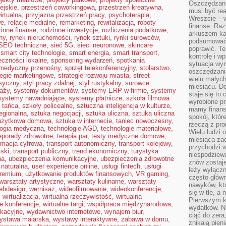
Oszczędzani
ejskie
,
przestrzeń coworkingowa
,
przestrzeń kreatywna
,
musi być rea
irtualna
,
przyjazna przestrzeń pracy
,
psychoterapia
,
Wreszcie – w
we
,
relacje medialne
,
remarketing
,
rewitalizacja
,
roboty
finanse. Raz
zinne finanse
,
rodzinne inwestycje
,
rozliczenia podatkowe
,
arkuszem ka
ny
,
rynek nieruchomości
,
rynek sztuki
,
rynki surowców
,
podsumować 
SEO techniczne
,
sieć 5G
,
sieci neuronowe
,
skincare
poprawić. Te
,
smart city technologie
,
smart energia
,
smart transport
,
kontrolę i w
eczności lokalne
,
sponsoring wydarzeń
,
spotkania
sytuacja wym
 medyczny przenośny
,
sprzęt telekonferencyjny
,
stolarstwo
,
oszczędzania
tegie marketingowe
,
strategie rozwoju miasta
,
street
wielu małych
asyczny
,
styl pracy zdalnej
,
styl rustykalny
,
surowce
miesiącu. D
aży
,
systemy dokumentów
,
systemy ERP w firmie
,
systemy
staje się to 
systemy nawadniające
,
systemy płatnicze
,
szkoła filmowa
wyrobione p
 tańca
,
szkoły policealne
,
sztuczna inteligencja w kulturze
,
mamy finans
regionalna
,
sztuka negocjacji
,
sztuka uliczna
,
sztuka uliczna
spokój, któr
użytkowa domowa
,
sztuka w internecie
,
taniec nowoczesny
,
rzeczą z pro
logia medyczna
,
technologie AGD
,
technologie materiałowe
,
Wielu ludzi 
leporady zdrowotne
,
terapia par
,
testy medyczne domowe
,
miesiąca za
rmacja cyfrowa
,
transport autonomiczny
,
transport kolejowy
,
przychodzi w
jski
,
transport publiczny
,
trend ekonomiczny
,
turystyka
niespodziew
na
,
ubezpieczenia komunikacyjne
,
ubezpieczenia zdrowotne
znów zostaje
 naturalna
,
user experience online
,
usługi fintech
,
usługi
leży wyłącz
premium
,
użytkowanie produktów finansowych
,
VR gaming
,
często główn
warsztaty artystyczne
,
warsztaty kulinarne
,
warsztaty
nawyków, któ
ebdesign
,
wernisaż
,
wideofilmowanie
,
wideokonferencje
,
się w tle, a 
,
wirtualizacja
,
wirtualna rzeczywistość
,
wirtualna
Pierwszym k
ne konferencje
,
wirtualne targi
,
współpraca międzynarodowa
,
wydatków. Ni
kacyjne
,
wydawnictwo internetowe
,
wynajem biur
,
ciąć do zera
ystawa malarska
,
wystawy interaktywne
,
zabawa w domu
,
znikają pien