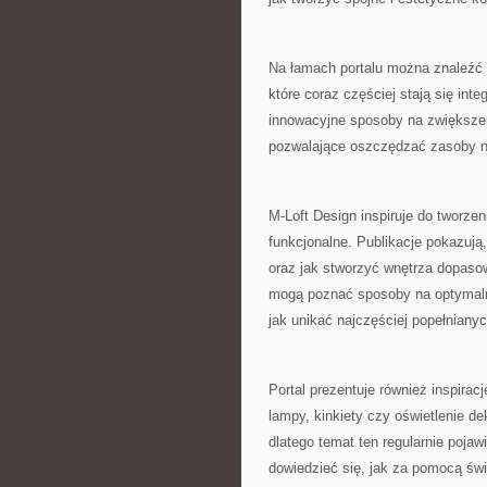
Na łamach portalu można znaleźć 
które coraz częściej stają się i
innowacyjne sposoby na zwiększen
pozwalające oszczędzać zasoby n
M-Loft Design inspiruje do tworzen
funkcjonalne. Publikacje pokazują
oraz jak stworzyć wnętrza dopaso
mogą poznać sposoby na optymalne
jak unikać najczęściej popełniany
Portal prezentuje również inspira
lampy, kinkiety czy oświetlenie d
dlatego temat ten regularnie poja
dowiedzieć się, jak za pomocą świ