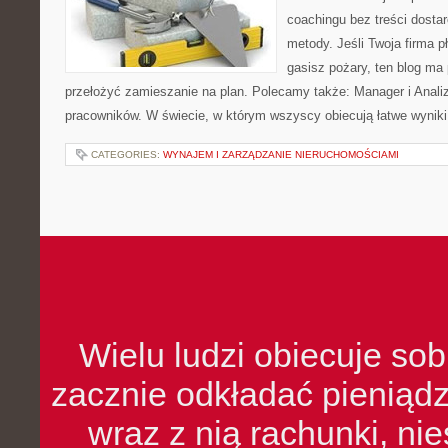
coachingu bez treści dosta
metody. Jeśli Twoja firma pł
gasisz pożary, ten blog ma
przełożyć zamieszanie na plan. Polecamy także: Manager i Anali
pracowników. W świecie, w którym wszyscy obiecują łatwe wynik
CATEGORIES:
WYNAJEM I ZARZĄDZANIE NIERUCHOMOŚCIAMI
Wielu ludzi obiecuje sob
zacznie odkładać pieniądz
wraz z nią rachunki, ni