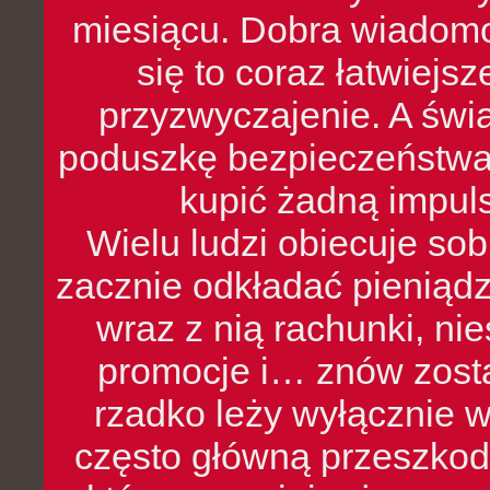
miesiącu. Dobra wiadomoś
się to coraz łatwiejs
przyzwyczajenie. A św
poduszkę bezpieczeństwa, 
kupić żadną impul
Wielu ludzi obiecuje sob
zacznie odkładać pieniądz
wraz z nią rachunki, ni
promocje i… znów zosta
rzadko leży wyłącznie 
często główną przeszkod