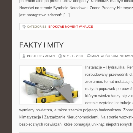
przemian albo po prostu lubisz anegdoty, KoronaMK ma być ideal
Nowości na stronie Symbole Narodowe i Znane Procesy Historyczne
jest następstwo zdarzeń: […]
CATEGORIES:
EPOKOWE MOMENT W NAUCE
FAKTY I MITY
POSTED BY ADMIN
STY - 1 - 2026
MOŻLIWOŚĆ KOMENTOWAN
Instalacje – Hydraulika, R
rozbudowany przewodnik dl
zrozumieć temat instalacji 
małych poprawek po poważn
którym wiedza łączy się z 
dostaje czytelne instrukcje
wymiany powietrza, a także szeroko pojętego budownictwa. Zobac
klimatyzacja i Zarządzanie Nieruchomościami. Na stronie wszystk
bezpiecznych rozwiązań, które pomagają uniknąć niepotrzebnych 