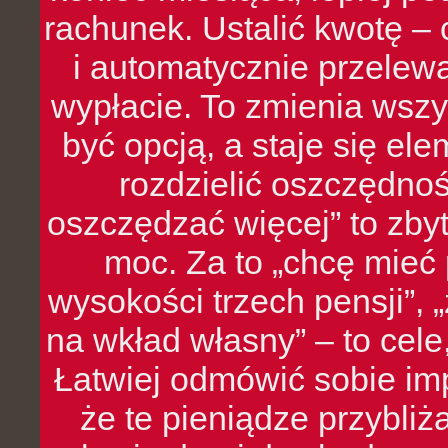
rachunek. Ustalić kwotę – 
i automatycznie przelew
wypłacie. To zmienia wszy
być opcją, a staje się e
rozdzielić oszczędnoś
oszczędzać więcej” to zbyt
moc. Za to „chcę mie
wysokości trzech pensji”,
na wkład własny” – to cel
Łatwiej odmówić sobie i
że te pieniądze przybli