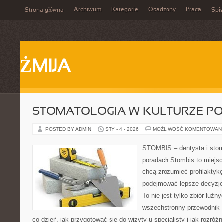
Archiwum
Kategorie
Osadzony
Praca
Strona główna
Spis
ŻMIJA
STOMATOLOGIA W KULTURZE P
POSTED BY ADMIN
STY - 4 - 2026
MOŻLIWOŚĆ KOMENTOWAN
STOMBIS – dentysta i stom
poradach Stombis to miejsc
chcą zrozumieć profilaktyk
podejmować lepsze decyzje
To nie jest tylko zbiór luź
wszechstronny przewodnik 
co dzień, jak przygotować się do wizyty u specjalisty i jak rozróż