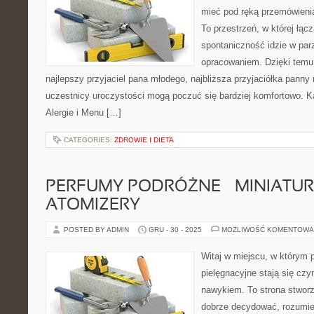
mieć pod ręką przemówienia,
To przestrzeń, w której łąc
spontaniczność idzie w par
opracowaniem. Dzięki temu
najlepszy przyjaciel pana młodego, najbliższa przyjaciółka panny m
uczestnicy uroczystości mogą poczuć się bardziej komfortowo. Kat
Alergie i Menu […]
CATEGORIES:
ZDROWIE I DIETA
PERFUMY PODRÓŻNE – MINIATURY
ATOMIZERY
POSTED BY ADMIN
GRU - 30 - 2025
MOŻLIWOŚĆ KOMENTOWA
Witaj w miejscu, w którym 
pielęgnacyjne stają się czy
nawykiem. To strona stworz
dobrze decydować, rozumie