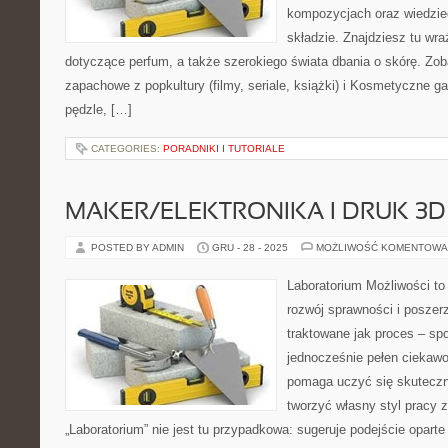
kompozycjach oraz wiedzieć
składzie. Znajdziesz tu wraż
dotyczące perfum, a także szerokiego świata dbania o skórę. Zob
zapachowe z popkultury (filmy, seriale, książki) i Kosmetyczne ga
pędzle, […]
CATEGORIES:
PORADNIKI I TUTORIALE
MAKER/ELEKTRONIKA I DRUK 3D
POSTED BY ADMIN
GRU - 28 - 2025
MOŻLIWOŚĆ KOMENTOWA
Laboratorium Możliwości to
rozwój sprawności i poszer
traktowane jak proces – sp
jednocześnie pełen ciekawoś
pomaga uczyć się skuteczn
tworzyć własny styl pracy 
„Laboratorium” nie jest tu przypadkowa: sugeruje podejście oparte