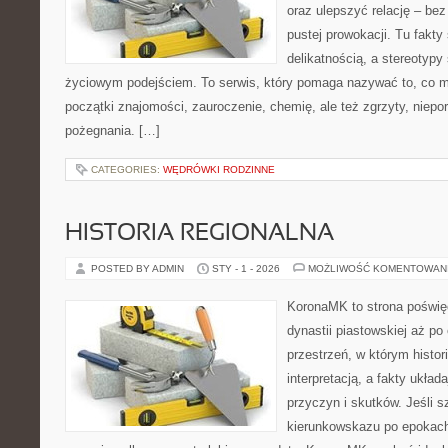
oraz ulepszyć relację – bez
pustej prowokacji. Tu fakty
delikatnością, a stereotypy
życiowym podejściem. To serwis, który pomaga nazywać to, co m
początki znajomości, zauroczenie, chemię, ale też zgrzyty, niepor
pożegnania. […]
CATEGORIES:
WĘDRÓWKI RODZINNE
HISTORIA REGIONALNA
POSTED BY ADMIN
STY - 1 - 2026
MOŻLIWOŚĆ KOMENTOWAN
KoronaMK to strona poświęc
dynastii piastowskiej aż po
przestrzeń, w którym histor
interpretacją, a fakty układ
przyczyn i skutków. Jeśli 
kierunkowskazu po epokach