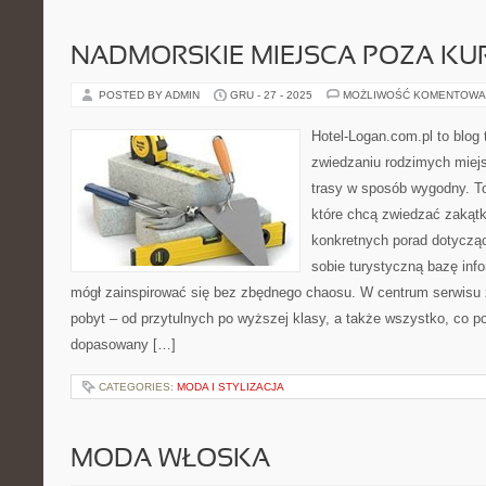
NADMORSKIE MIEJSCA POZA KU
POSTED BY ADMIN
GRU - 27 - 2025
MOŻLIWOŚĆ KOMENTOWA
Hotel-Logan.com.pl to blog
zwiedzaniu rodzimych miej
trasy w sposób wygodny. To
które chcą zwiedzać zakątk
konkretnych porad dotycząc
sobie turystyczną bazę info
mógł zainspirować się bez zbędnego chaosu. W centrum serwisu z
pobyt – od przytulnych po wyższej klasy, a także wszystko, co 
dopasowany […]
CATEGORIES:
MODA I STYLIZACJA
MODA WŁOSKA