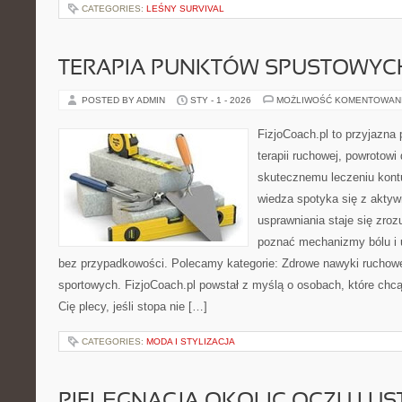
CATEGORIES:
LEŚNY SURVIVAL
TERAPIA PUNKTÓW SPUSTOWYC
POSTED BY ADMIN
STY - 1 - 2026
MOŻLIWOŚĆ KOMENTOWAN
FizjoCoach.pl to przyjazna
terapii ruchowej, powrotowi
skutecznemu leczeniu kontu
wiedza spotyka się z aktyw
usprawniania staje się zro
poznać mechanizmy bólu i 
bez przypadkowości. Polecamy kategorie: Zdrowe nawyki ruchowe 
sportowych. FizjoCoach.pl powstał z myślą o osobach, które chcą 
Cię plecy, jeśli stopa nie […]
CATEGORIES:
MODA I STYLIZACJA