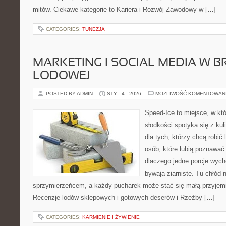
mitów. Ciekawe kategorie to Kariera i Rozwój Zawodowy w […]
CATEGORIES:
TUNEZJA
MARKETING I SOCIAL MEDIA W 
LODOWEJ
POSTED BY ADMIN
STY - 4 - 2026
MOŻLIWOŚĆ KOMENTOWAN
Speed-Ice to miejsce, w kt
słodkości spotyka się z kul
dla tych, którzy chcą robić 
osób, które lubią poznawać
dlaczego jedne porcje wyc
bywają ziarniste. Tu chłód n
sprzymierzeńcem, a każdy pucharek może stać się małą przyjemn
Recenzje lodów sklepowych i gotowych deserów i Rzeźby […]
CATEGORIES:
KARMIENIE I ŻYWIENIE