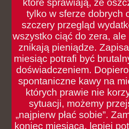
które sprawiają, że oszcz
tylko w sferze dobrych 
szczery przegląd wydatkó
wszystko ciąć do zera, ale
znikają pieniądze. Zapis
miesiąc potrafi być bruta
doświadczeniem. Dopiero 
spontaniczne kawy na mie
których prawie nie kor
sytuacji, możemy przej
„najpierw płać sobie”. Zam
koniec miesiąca, lepiej po