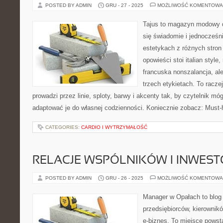
POSTED BY ADMIN
GRU - 27 - 2025
MOŻLIWOŚĆ KOMENTOWA
Tajus to magazyn modowy d
się świadomie i jednocześn
estetykach z różnych stron
opowieści stoi italian style
francuska nonszalancja, al
trzech etykietach. To raczej
prowadzi przez linie, sploty, barwy i akcenty tak, by czytelnik m
adaptować je do własnej codzienności. Koniecznie zobacz: Must-
CATEGORIES:
CARDIO I WYTRZYMAŁOŚĆ
RELACJE WSPÓLNIKÓW I INWES
POSTED BY ADMIN
GRU - 26 - 2025
MOŻLIWOŚĆ KOMENTOWA
Manager w Opałach to blog
przedsiębiorców, kierownikó
e-biznes. To miejsce powst