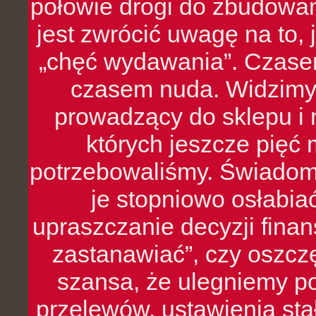
połowie drogi do zbudowa
jest zwrócić uwagę na to,
„chęć wydawania”. Czasem
czasem nuda. Widzimy
prowadzący do sklepu i 
których jeszcze pięć 
potrzebowaliśmy. Świado
je stopniowo osłabia
upraszczanie decyzji fina
zastanawiać”, czy oszcz
szansa, że ulegniemy p
przelewów, ustawienia stał