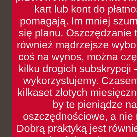
kart lub kont do płat
pomagają. Im mniej szumó
się planu. Oszczędzanie t
również mądrzejsze wybo
coś na wynos, można czę
kilku drogich subskrypcji 
wykorzystujemy. Czasem
kilkaset złotych miesięcz
by te pieniądze na
oszczędnościowe, a nie r
Dobrą praktyką jest równ