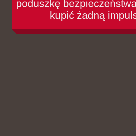
poduszkę bezpieczeństwa, 
kupić żadną impul