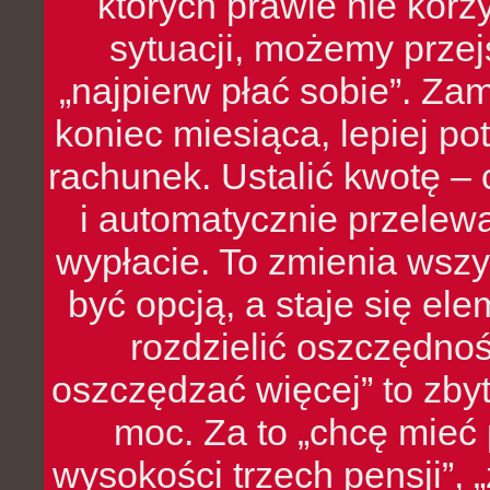
których prawie nie kor
sytuacji, możemy przej
„najpierw płać sobie”. Zam
koniec miesiąca, lepiej po
rachunek. Ustalić kwotę – 
i automatycznie przelew
wypłacie. To zmienia wszy
być opcją, a staje się e
rozdzielić oszczędnoś
oszczędzać więcej” to zbyt
moc. Za to „chcę mie
wysokości trzech pensji”,