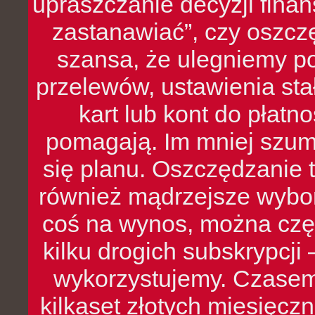
upraszczanie decyzji fina
zastanawiać”, czy oszcz
szansa, że ulegniemy p
przelewów, ustawienia stał
kart lub kont do płat
pomagają. Im mniej szumó
się planu. Oszczędzanie t
również mądrzejsze wybo
coś na wynos, można czę
kilku drogich subskrypcji 
wykorzystujemy. Czasem
kilkaset złotych miesięcz