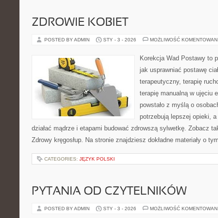
ZDROWIE KOBIET
POSTED BY ADMIN
STY - 3 - 2026
MOŻLIWOŚĆ KOMENTOWAN
Korekcja Wad Postawy to p
jak usprawniać postawę ciał
terapeutyczny, terapię ruch
terapię manualną w ujęciu 
powstało z myślą o osobach,
potrzebują lepszej opieki, a
działać mądrze i etapami budować zdrowszą sylwetkę. Zobacz tak
Zdrowy kręgosłup. Na stronie znajdziesz dokładne materiały o tym
CATEGORIES:
JĘZYK POLSKI
PYTANIA OD CZYTELNIKÓW
POSTED BY ADMIN
STY - 3 - 2026
MOŻLIWOŚĆ KOMENTOWAN