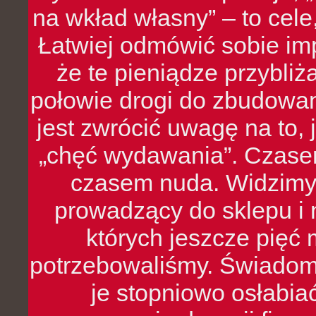
na wkład własny” – to cel
Łatwiej odmówić sobie i
że te pieniądze przybli
połowie drogi do zbudowa
jest zwrócić uwagę na to,
„chęć wydawania”. Czasem
czasem nuda. Widzimy
prowadzący do sklepu i 
których jeszcze pięć 
potrzebowaliśmy. Świado
je stopniowo osłabia