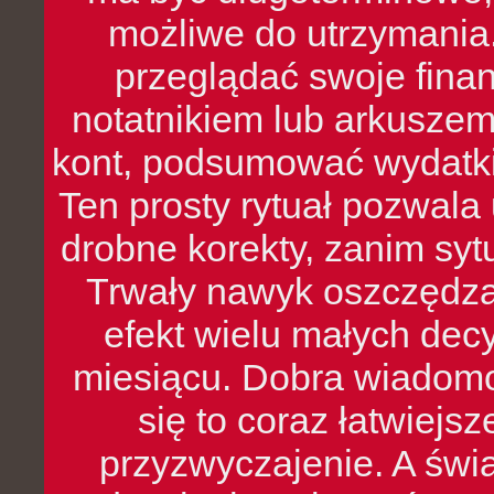
możliwe do utrzymania.
przeglądać swoje fina
notatnikiem lub arkuszem
kont, podsumować wydatki
Ten prosty rytuał pozwala
drobne korekty, zanim syt
Trwały nawyk oszczędzan
efekt wielu małych dec
miesiącu. Dobra wiadomoś
się to coraz łatwiejs
przyzwyczajenie. A św