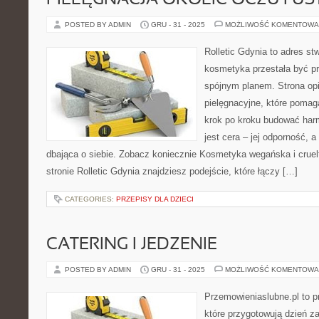
PIELĘGNACJA OKOLIC OCZU I US
POSTED BY ADMIN
GRU - 31 - 2025
MOŻLIWOŚĆ KOMENTOWA
Rolletic Gdynia to adres s
kosmetyka przestała być pr
spójnym planem. Strona opi
pielęgnacyjne, które pomag
krok po kroku budować har
jest cera – jej odporność, a
dbająca o siebie. Zobacz koniecznie Kosmetyka wegańska i cruelt
stronie Rolletic Gdynia znajdziesz podejście, które łączy […]
CATEGORIES:
PRZEPISY DLA DZIECI
CATERING I JEDZENIE
POSTED BY ADMIN
GRU - 31 - 2025
MOŻLIWOŚĆ KOMENTOWA
Przemowieniaslubne.pl to p
które przygotowują dzień za