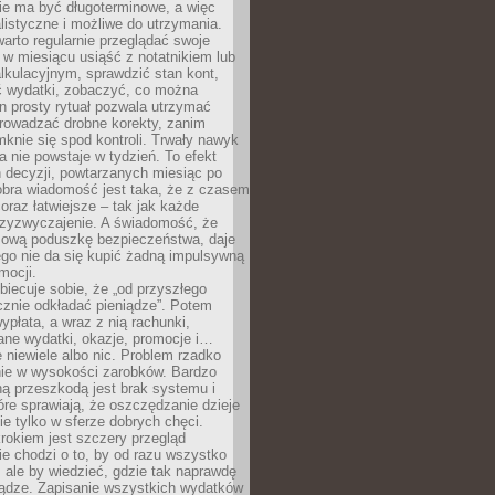
e ma być długoterminowe, a więc
listyczne i możliwe do utrzymania.
arto regularnie przeglądać swoje
 w miesiącu usiąść z notatnikiem lub
lkulacyjnym, sprawdzić stan kont,
wydatki, zobaczyć, co można
n prosty rytuał pozwala utrzymać
prowadzać drobne korekty, zanim
knie się spod kontroli. Trwały nawyk
 nie powstaje w tydzień. To efekt
 decyzji, powtarzanych miesiąc po
obra wiadomość jest taka, że z czasem
coraz łatwiejsze – tak jak każde
rzyzwyczajenie. A świadomość, że
ową poduszkę bezpieczeństwa, daje
ego nie da się kupić żadną impulsywną
mocji.
obiecuje sobie, że „od przyszłego
cznie odkładać pieniądze”. Potem
ypłata, a wraz z nią rachunki,
ane wydatki, okazje, promocje i…
 niewiele albo nic. Problem rzadko
nie w wysokości zarobków. Bardzo
ą przeszkodą jest brak systemu i
re sprawiają, że oszczędzanie dzieje
nie tylko w sferze dobrych chęci.
rokiem jest szczery przegląd
e chodzi o to, by od razu wszystko
, ale by wiedzieć, gdzie tak naprawdę
iądze. Zapisanie wszystkich wydatków