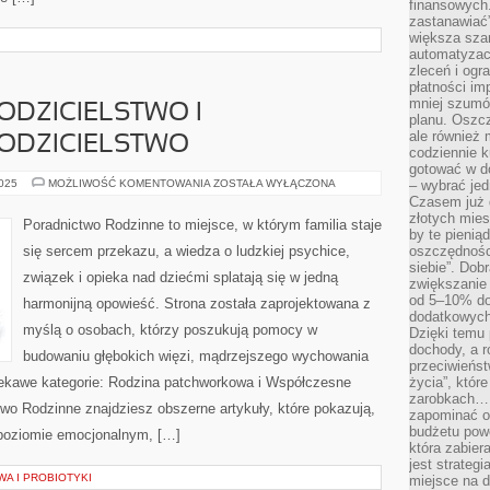
finansowych.
zastanawiać
większa sza
automatyzacj
zleceń i ogra
płatności i
mniej szumów
DZICIELSTWO I
planu. Oszcz
ale również
ODZICIELSTWO
codziennie 
gotować w do
WSPÓŁCZESNE
2025
MOŻLIWOŚĆ KOMENTOWANIA
ZOSTAŁA WYŁĄCZONA
– wybrać jed
RODZICIELSTWO
Czasem już 
I
złotych mies
WSPÓŁCZESNE
Poradnictwo Rodzinne to miejsce, w którym familia staje
RODZICIELSTWO
by te pienią
się sercem przekazu, a wiedza o ludzkiej psychice,
oszczędności
siebie”. Dob
związek i opieka nad dziećmi splatają się w jedną
zwiększanie
od 5–10% do
harmonijną opowieść. Strona została zaprojektowana z
dodatkowych 
myślą o osobach, którzy poszukują pomocy w
Dzięki temu 
dochody, a r
budowaniu głębokich więzi, mądrzejszego wychowania
przeciwieńst
Ciekawe kategorie: Rodzina patchworkowa i Współczesne
życia”, któr
zarobkach… 
ctwo Rodzinne znajdziesz obszerne artykuły, które pokazują,
zapominać o 
budżetu powo
a poziomie emocjonalnym, […]
która zabie
jest strateg
WA I PROBIOTYKI
miejsce na d