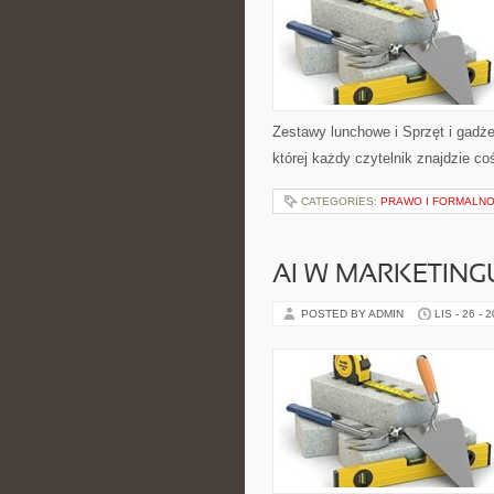
Zestawy lunchowe i Sprzęt i gadże
której każdy czytelnik znajdzie c
CATEGORIES:
PRAWO I FORMALNO
AI W MARKETING
POSTED BY ADMIN
LIS - 26 - 