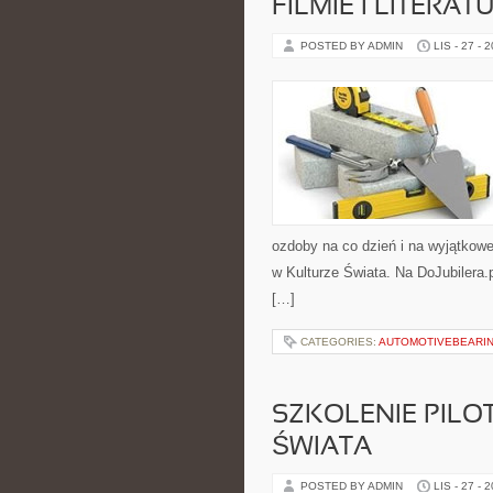
FILMIE I LITERAT
POSTED BY ADMIN
LIS - 27 - 
ozdoby na co dzień i na wyjątkowe o
w Kulturze Świata. Na DoJubilera
[…]
CATEGORIES:
AUTOMOTIVEBEARI
SZKOLENIE PILO
ŚWIATA
POSTED BY ADMIN
LIS - 27 - 