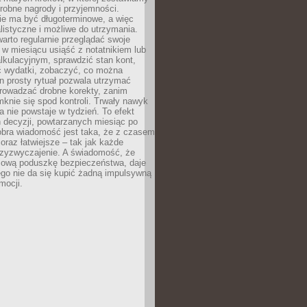
robne nagrody i przyjemności.
e ma być długoterminowe, a więc
listyczne i możliwe do utrzymania.
arto regularnie przeglądać swoje
 w miesiącu usiąść z notatnikiem lub
lkulacyjnym, sprawdzić stan kont,
wydatki, zobaczyć, co można
n prosty rytuał pozwala utrzymać
prowadzać drobne korekty, zanim
knie się spod kontroli. Trwały nawyk
 nie powstaje w tydzień. To efekt
 decyzji, powtarzanych miesiąc po
obra wiadomość jest taka, że z czasem
coraz łatwiejsze – tak jak każde
rzyzwyczajenie. A świadomość, że
ową poduszkę bezpieczeństwa, daje
ego nie da się kupić żadną impulsywną
mocji.