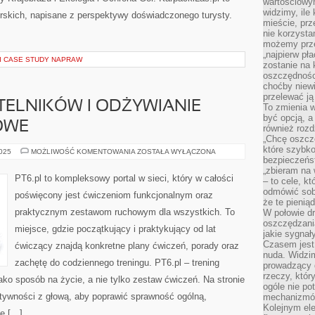
wartościowy
widzimy, ile
skich, napisane z perspektywy doświadczonego turysty.
mieście, prz
nie korzysta
możemy prze
„najpierw pł
 I CASE STUDY NAPRAW
zostanie na 
oszczędności
choćby niewi
przelewać ją
TELNIKÓW I ODŻYWIANIE
To zmienia 
być opcją, a
OWE
również rozd
„Chcę oszczę
które szybko
PYTANIA
2025
MOŻLIWOŚĆ KOMENTOWANIA
ZOSTAŁA WYŁĄCZONA
OD
bezpieczeńst
CZYTELNIKÓW
„zbieram na 
I
PT6.pl to kompleksowy portal w sieci, który w całości
– to cele, k
ODŻYWIANIE
OKOŁOTRENINGOWE
odmówić sob
poświęcony jest ćwiczeniom funkcjonalnym oraz
że te pienią
praktycznym zestawom ruchowym dla wszystkich. To
W połowie d
oszczędzania
miejsce, gdzie początkujący i praktykujący od lat
jakie sygnał
Czasem jest
ćwiczący znajdą konkretne plany ćwiczeń, porady oraz
nuda. Widzi
zachętę do codziennego treningu. PT6.pl – trening
prowadzący d
rzeczy, któr
jako sposób na życie, a nie tylko zestaw ćwiczeń. Na stronie
ogóle nie p
tywności z głową, aby poprawić sprawność ogólną,
mechanizmów
Kolejnym el
ce […]