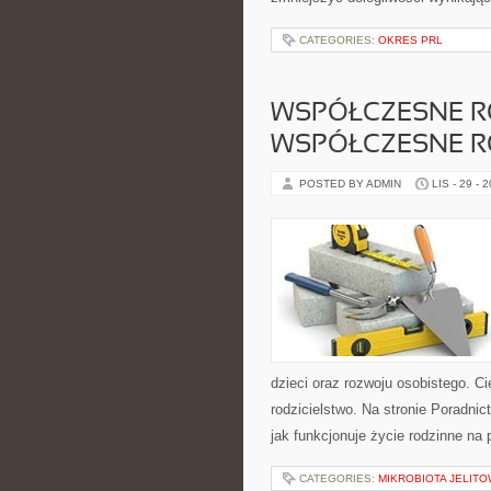
CATEGORIES:
OKRES PRL
WSPÓŁCZESNE RO
WSPÓŁCZESNE R
POSTED BY ADMIN
LIS - 29 - 
dzieci oraz rozwoju osobistego. 
rodzicielstwo. Na stronie Poradni
jak funkcjonuje życie rodzinne n
CATEGORIES:
MIKROBIOTA JELITO