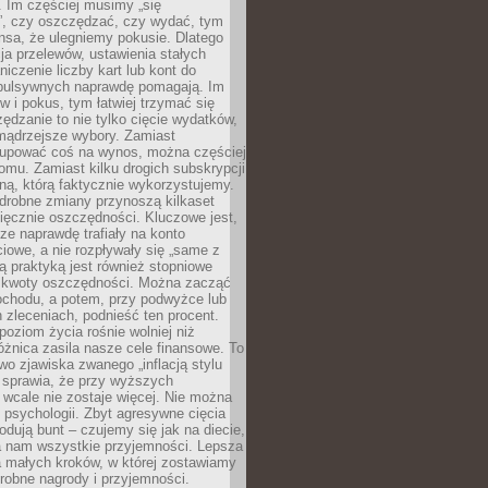
 Im częściej musimy „się
”, czy oszczędzać, czy wydać, tym
nsa, że ulegniemy pokusie. Dlatego
a przelewów, ustawienia stałych
niczenie liczby kart lub kont do
mpulsywnych naprawdę pomagają. Im
 i pokus, tym łatwiej trzymać się
ędzanie to nie tylko cięcie wydatków,
 mądrzejsze wybory. Zamiast
kupować coś na wynos, można częściej
mu. Zamiast kilku drogich subskrypcji
ną, którą faktycznie wykorzystujemy.
drobne zmiany przynoszą kilkaset
ięcznie oszczędności. Kluczowe jest,
dze naprawdę trafiały na konto
owe, a nie rozpływały się „same z
rą praktyką jest również stopniowe
 kwoty oszczędności. Można zacząć
chodu, a potem, przy podwyżce lub
zleceniach, podnieść ten procent.
poziom życia rośnie wolniej niż
óżnica zasila nasze cele finansowe. To
wo zjawiska zwanego „inflacją stylu
e sprawia, że przy wyższych
wcale nie zostaje więcej. Nie można
psychologii. Zbyt agresywne cięcia
dują bunt – czujemy się jak na diecie,
ra nam wszystkie przyjemności. Lepsza
ia małych kroków, w której zostawiamy
robne nagrody i przyjemności.