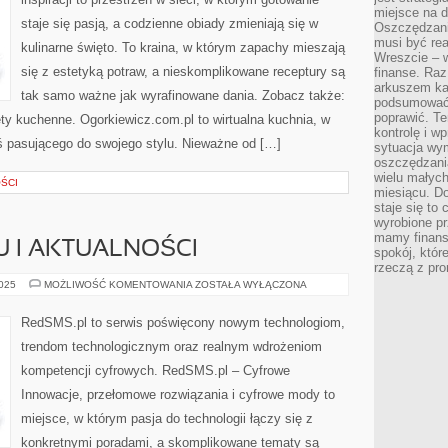
miejsce na d
staje się pasją, a codzienne obiady zmieniają się w
Oszczędzani
musi być rea
kulinarne święto. To kraina, w którym zapachy mieszają
Wreszcie – w
się z estetyką potraw, a nieskomplikowane receptury są
finanse. Raz
arkuszem ka
tak samo ważne jak wyrafinowane dania. Zobacz także:
podsumować 
poprawić. Te
ty kuchenne. Ogorkiewicz.com.pl to wirtualna kuchnia, w
kontrolę i w
oś pasującego do swojego stylu. Nieważne od […]
sytuacja wym
oszczędzania
wielu małych
ŚCI
miesiącu. D
staje się to 
wyrobione p
mamy finans
U I AKTUALNOŚCI
spokój, któr
rzeczą z pro
AI
2025
MOŻLIWOŚĆ KOMENTOWANIA
ZOSTAŁA WYŁĄCZONA
W
MARKETINGU
I
RedSMS.pl to serwis poświęcony nowym technologiom,
AKTUALNOŚCI
trendom technologicznym oraz realnym wdrożeniom
kompetencji cyfrowych. RedSMS.pl – Cyfrowe
Innowacje, przełomowe rozwiązania i cyfrowe mody to
miejsce, w którym pasja do technologii łączy się z
konkretnymi poradami, a skomplikowane tematy są