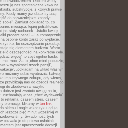
m doświadczeniem. Dopiero wtedy
 kosztują nas spontaniczne kawy na
ekąski, subskrypcje, z których prawie
my. Kiedy mamy już obraz sytuacji,
jść do najważniejszej zasady:
ać sobie”. Zamiast odkładać to, co
koniec miesiąca, lepiej potraktować
 jak stały rachunek. Ustalić kwotę –
elki procent pensji – i automatycznie
 na osobne konto zaraz po wypłacie.
wszystko, bo oszczędzanie przestaje
 staje się elementem budżetu. Warto
zielić oszczędności na konkretne cele.
dzać więcej” to zbyt ogólne hasło,
 traci moc. Za to „chcę mieć poduszkę
wa w wysokości trzech pensji”,
wakacje”, „odkładam na wkład własny”
tóre możemy sobie wyobrazić. Łatwiej
ie impulsywnego zakupu, gdy wiemy,
dze przybliżają nas do czegoś realnego.
rogi do zbudowania nawyku
 dobrze jest zwrócić uwagę na to,
y uruchamiają w nas „chęć wydawania”.
 to reklama, czasem stres, czasem
my promocję, klikamy w
ten link
o sklepu i nagle w koszyku lądują
ych jeszcze pięć minut wcześniej w
otrzebowaliśmy. Świadomość tych
 pozwala je stopniowo osłabiać.
ementem jest upraszczanie decyzji