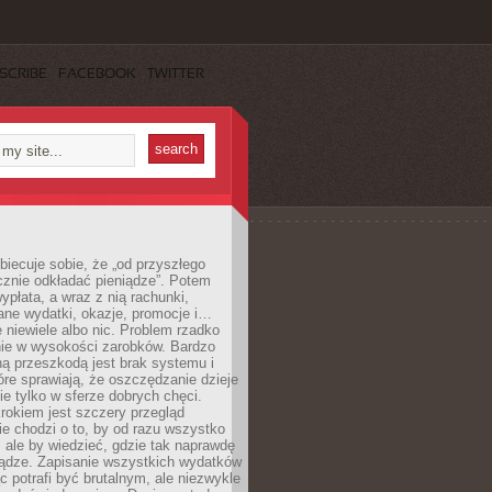
SCRIBE
FACEBOOK
TWITTER
obiecuje sobie, że „od przyszłego
cznie odkładać pieniądze”. Potem
ypłata, a wraz z nią rachunki,
ane wydatki, okazje, promocje i…
 niewiele albo nic. Problem rzadko
nie w wysokości zarobków. Bardzo
ą przeszkodą jest brak systemu i
re sprawiają, że oszczędzanie dzieje
nie tylko w sferze dobrych chęci.
rokiem jest szczery przegląd
e chodzi o to, by od razu wszystko
, ale by wiedzieć, gdzie tak naprawdę
iądze. Zapisanie wszystkich wydatków
c potrafi być brutalnym, ale niezwykle