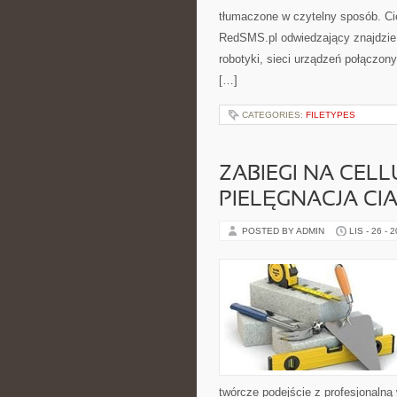
tłumaczone w czytelny sposób. Cie
RedSMS.pl odwiedzający znajdzie 
robotyki, sieci urządzeń połączony
[…]
CATEGORIES:
FILETYPES
ZABIEGI NA CELLU
PIELĘGNACJA CI
POSTED BY ADMIN
LIS - 26 - 
twórcze podejście z profesjonalną