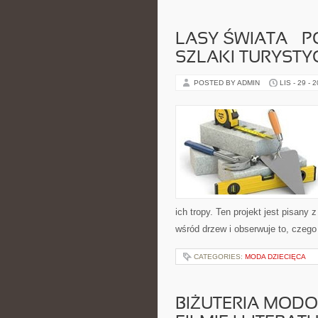
LASY ŚWIATA – P
SZLAKI TURYSTY
POSTED BY ADMIN
LIS - 29 - 
ich tropy. Ten projekt jest pisany
wśród drzew i obserwuje to, czego
CATEGORIES:
MODA DZIECIĘCA
BIŻUTERIA MODO