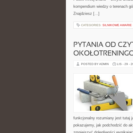
kompendium wiedzy o terenach gór
Znajdziesz […]
CATEGORIES:
SILNIKOWE AWARIE
PYTANIA OD CZY
OKOŁOTRENING
POSTED BY ADMIN
LIS - 29 - 
funkcjonalny rozumiany jest tutaj 
pokazujemy, jak podchodzić do ak
zmniejszyć dolegliwości wynikają