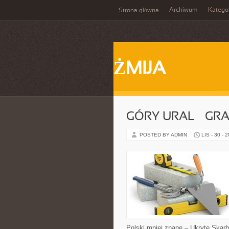
Archiwum
Katego
Strona główna
ŻMIJA
GÓRY URAL – G
POSTED BY ADMIN
LIS - 30 - 
Polski mniej znane – Ukryte Skarb