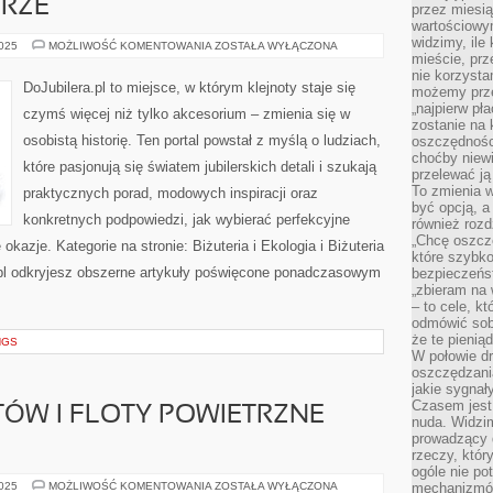
URZE
przez miesią
wartościowy
widzimy, ile
BIŻUTERIA
2025
MOŻLIWOŚĆ KOMENTOWANIA
ZOSTAŁA WYŁĄCZONA
MODOWA
mieście, prz
I
nie korzysta
MODA
DoJubilera.pl to miejsce, w którym klejnoty staje się
możemy prze
I
BIŻUTERIA
„najpierw pł
czymś więcej niż tylko akcesorium – zmienia się w
W
zostanie na 
FILMIE
osobistą historię. Ten portal powstał z myślą o ludziach,
oszczędności
I
LITERATURZE
choćby niewi
które pasjonują się światem jubilerskich detali i szukają
przelewać ją
To zmienia 
praktycznych porad, modowych inspiracji oraz
być opcją, a
konkretnych podpowiedzi, jak wybierać perfekcyjne
również rozd
„Chcę oszczę
kazje. Kategorie na stronie: Biżuteria i Ekologia i Biżuteria
które szybko
.pl odkryjesz obszerne artykuły poświęcone ponadczasowym
bezpieczeńst
„zbieram na 
– to cele, k
odmówić sob
że te pienią
NGS
W połowie d
oszczędzania
jakie sygnał
Czasem jest
TÓW I FLOTY POWIETRZNE
nuda. Widzi
prowadzący d
rzeczy, któr
ogóle nie p
SZKOLENIE
2025
MOŻLIWOŚĆ KOMENTOWANIA
ZOSTAŁA WYŁĄCZONA
mechanizmów