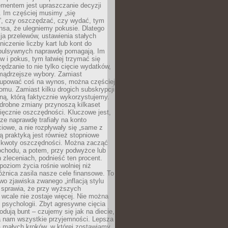
ementem jest upraszczanie decyzji
 Im częściej musimy „się
”, czy oszczędzać, czy wydać, tym
nsa, że ulegniemy pokusie. Dlatego
a przelewów, ustawienia stałych
niczenie liczby kart lub kont do
mpulsywnych naprawdę pomagają. Im
 i pokus, tym łatwiej trzymać się
ędzanie to nie tylko cięcie wydatków,
 mądrzejsze wybory. Zamiast
kupować coś na wynos, można częściej
mu. Zamiast kilku drogich subskrypcji
ną, którą faktycznie wykorzystujemy.
drobne zmiany przynoszą kilkaset
ięcznie oszczędności. Kluczowe jest,
dze naprawdę trafiały na konto
owe, a nie rozpływały się „same z
rą praktyką jest również stopniowe
 kwoty oszczędności. Można zacząć
chodu, a potem, przy podwyżce lub
zleceniach, podnieść ten procent.
poziom życia rośnie wolniej niż
óżnica zasila nasze cele finansowe. To
wo zjawiska zwanego „inflacją stylu
e sprawia, że przy wyższych
wcale nie zostaje więcej. Nie można
psychologii. Zbyt agresywne cięcia
dują bunt – czujemy się jak na diecie,
ra nam wszystkie przyjemności. Lepsza
ia małych kroków, w której zostawiamy