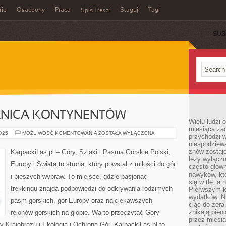
rie
Osadzony
Praca
Staguj
Tagi
Spis Treści
SUB
RANICA KONTYNENTÓW
Wielu ludzi 
miesiąca za
GÓRY
2025
MOŻLIWOŚĆ KOMENTOWANIA
ZOSTAŁA WYŁĄCZONA
przychodzi w
URAL
niespodziew
–
GRANICA
znów zostaje
KarpackiLas.pl – Góry, Szlaki i Pasma Górskie Polski,
KONTYNENTÓW
leży wyłącz
Europy i Świata to strona, który powstał z miłości do gór
często główn
nawyków, któ
i pieszych wypraw. To miejsce, gdzie pasjonaci
się w tle, a 
trekkingu znajdą podpowiedzi do odkrywania rodzimych
Pierwszym k
wydatków. Ni
pasm górskich, gór Europy oraz najciekawszych
ciąć do zera
znikają pien
rejonów górskich na globie. Warto przeczytać Góry
przez miesią
y Krajobrazu i Ekologia i Ochrona Gór. KarpackiLas.pl to