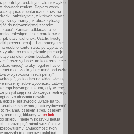
c potrafi być brutalnym, ale niezwykle
m doświadczeniem. Dopiero wtedy
 kosztują nas spontaniczne kawy na
ekąski, subskrypcje, z których prawie
my. Kiedy mamy już obraz sytuacji,
jść do najważniejszej zasady:
ać sobie”. Zamiast odkładać to, co
koniec miesiąca, lepiej potraktować
 jak stały rachunek. Ustalić kwotę –
elki procent pensji – i automatycznie
 na osobne konto zaraz po wypłacie.
wszystko, bo oszczędzanie przestaje
 staje się elementem budżetu. Warto
zielić oszczędności na konkretne cele.
dzać więcej” to zbyt ogólne hasło,
 traci moc. Za to „chcę mieć poduszkę
wa w wysokości trzech pensji”,
wakacje”, „odkładam na wkład własny”
tóre możemy sobie wyobrazić. Łatwiej
ie impulsywnego zakupu, gdy wiemy,
dze przybliżają nas do czegoś realnego.
rogi do zbudowania nawyku
 dobrze jest zwrócić uwagę na to,
y uruchamiają w nas „chęć wydawania”.
 to reklama, czasem stres, czasem
my promocję, klikamy w
ten link
o sklepu i nagle w koszyku lądują
ych jeszcze pięć minut wcześniej w
otrzebowaliśmy. Świadomość tych
 pozwala je stopniowo osłabiać.