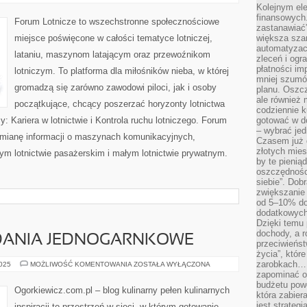
PILOTÓW
Kolejnym el
I
finansowych.
FLOTY
Forum Lotnicze to wszechstronne społecznościowe
POWIETRZNE
zastanawiać
ŚWIATA
miejsce poświęcone w całości tematyce lotniczej,
większa sza
automatyzacj
lataniu, maszynom latającym oraz przewoźnikom
zleceń i ogra
płatności i
lotniczym. To platforma dla miłośników nieba, w której
mniej szumów
gromadzą się zarówno zawodowi piloci, jak i osoby
planu. Oszcz
ale również
początkujące, chcący poszerzać horyzonty lotnictwa
codziennie 
 Kariera w lotnictwie i Kontrola ruchu lotniczego. Forum
gotować w do
– wybrać jed
mianę informacji o maszynach komunikacyjnych,
Czasem już 
złotych mies
m lotnictwie pasażerskim i małym lotnictwie prywatnym.
by te pienią
oszczędności
siebie”. Dob
zwiększanie
od 5–10% do
dodatkowych 
Dzięki temu 
dochody, a r
 DANIA JEDNOGARNKOWE
przeciwieńst
życia”, któr
zarobkach… 
FOOD
2025
MOŻLIWOŚĆ KOMENTOWANIA
ZOSTAŁA WYŁĄCZONA
PAIRING
zapominać o 
I
budżetu powo
DANIA
Ogorkiewicz.com.pl – blog kulinarny pełen kulinarnych
JEDNOGARNKOWE
która zabie
jest strateg
inspiracji to przestrzeń w sieci, w którym gotowanie