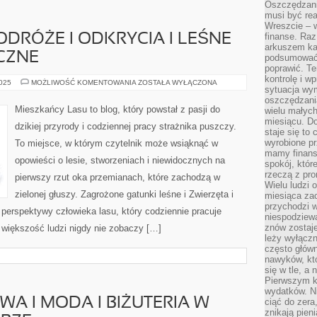
Oszczędzani
musi być rea
Wreszcie – w
finanse. Raz
ODRÓŻE I ODKRYCIA I LEŚNE
arkuszem ka
CZNE
podsumować 
poprawić. Te
kontrolę i w
LASY
2025
MOŻLIWOŚĆ KOMENTOWANIA
ZOSTAŁA WYŁĄCZONA
sytuacja wym
ŚWIATA
–
oszczędzania
PODRÓŻE
Mieszkańcy Lasu to blog, który powstał z pasji do
wielu małych
I
miesiącu. D
ODKRYCIA
dzikiej przyrody i codziennej pracy strażnika puszczy.
I
staje się to 
LEŚNE
wyrobione p
To miejsce, w którym czytelnik może wsiąknąć w
SZLAKI
TURYSTYCZNE
mamy finans
opowieści o lesie, stworzeniach i niewidocznych na
spokój, któr
rzeczą z pro
pierwszy rzut oka przemianach, które zachodzą w
Wielu ludzi 
zielonej głuszy. Zagrożone gatunki leśne i Zwierzęta i
miesiąca za
przychodzi w
 z perspektywy człowieka lasu, który codziennie pracuje
niespodziew
znów zostaje
 większość ludzi nigdy nie zobaczy […]
leży wyłącz
często główn
nawyków, któ
się w tle, a 
Pierwszym k
wydatków. Ni
WA I MODA I BIŻUTERIA W
ciąć do zera
znikają pien