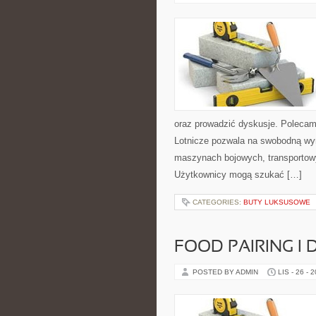
oraz prowadzić dyskusje. Polecamy:
Lotnicze pozwala na swobodną wy
maszynach bojowych, transportowy
Użytkownicy mogą szukać […]
CATEGORIES:
BUTY LUKSUSOWE
FOOD PAIRING I
POSTED BY ADMIN
LIS - 26 - 