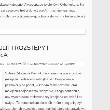
kawe kategorie: Akcesoria do telefonów i Cyberkultura. Na
szczegółowe treści dotyczące AI, machine learningu,
ch, chmury obliczeniowej, ochrony danych, a także aplikacji
LIT I ROZSTĘPY I
AŁA
ZABIEGI
2025
MOŻLIWOŚĆ KOMENTOWANIA
ZOSTAŁA WYŁĄCZONA
NA
CELLULIT
I
Sztuka Zdobienia Paznokci – kraina manicure, sztuki
ROZSTĘPY
I
makijażu i kobiecego wdzięku Sztuka-zdobienia-
PIELĘGNACJA
CIAŁA
paznokci.pl to portal, w którym fanki paznokci oraz
makijażu znajdą niemal wszystko, czego potrzebują,
aby wyczarować efektowne stylizacje na co dzień i od
święta. To kompendium dla osób, które chcą połączyć
 wiedzą, aby ich paznokcie oraz makijaż stały się prawdziwą