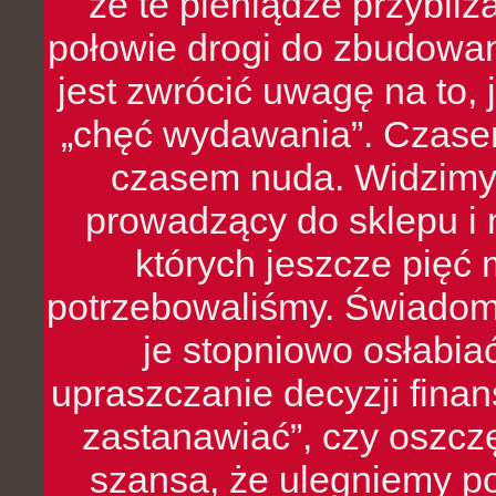
że te pieniądze przybli
połowie drogi do zbudowa
jest zwrócić uwagę na to,
„chęć wydawania”. Czasem
czasem nuda. Widzimy
prowadzący do sklepu i 
których jeszcze pięć 
potrzebowaliśmy. Świado
je stopniowo osłabia
upraszczanie decyzji fina
zastanawiać”, czy oszcz
szansa, że ulegniemy p