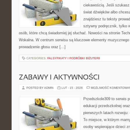
ciekawością. Jeśli szukasz 
świat dźwięków albo chces
znajdziesz tu teksty prowad
sztywny podręcznik, tylko 
osób, które chcą świadomiej jej słuchać. Nowości na stronie Tec
Wokalna. W centrum serwisu są kluczowe elementy muzycznego a
prowadzenie głosu oraz […]
CATEGORIES:
FALSYFIKATY I PODRÓBKI BIŻUTERII
ZABAWY I AKTYWNOŚCI
POSTED BY ADMIN
LUT - 15 - 2026
MOŻLIWOŚĆ KOMENTOWA
Przedszkole309 to serwis 
edukacji przedszkolnej ora
pierwszych latach rozwoju:
To miejsce, w którym mamy
osoby wspierające dzieci z