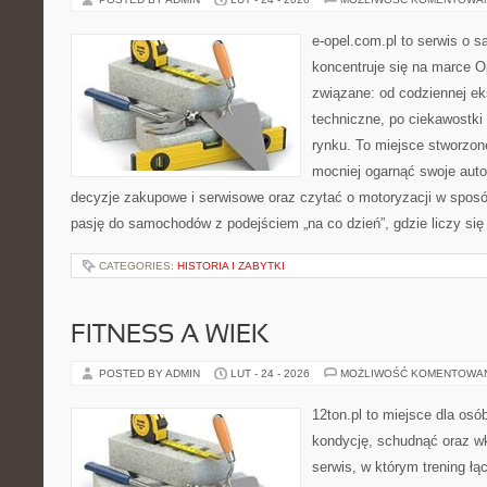
e-opel.com.pl to serwis o 
koncentruje się na marce Op
związane: od codziennej eks
techniczne, po ciekawostki
rynku. To miejsce stworzon
mocniej ogarnąć swoje auto
decyzje zakupowe i serwisowe oraz czytać o motoryzacji w sposó
pasję do samochodów z podejściem „na co dzień”, gdzie liczy się n
CATEGORIES:
HISTORIA I ZABYTKI
FITNESS A WIEK
POSTED BY ADMIN
LUT - 24 - 2026
MOŻLIWOŚĆ KOMENTOWA
12ton.pl to miejsce dla os
kondycję, schudnąć oraz wk
serwis, w którym trening łąc