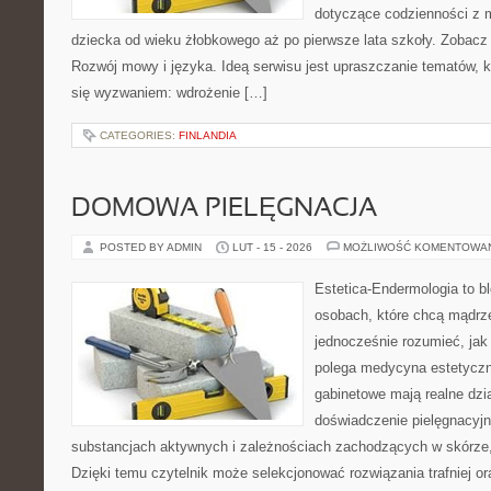
dotyczące codzienności z 
dziecka od wieku żłobkowego aż po pierwsze lata szkoły. Zobacz 
Rozwój mowy i języka. Ideą serwisu jest upraszczanie tematów, któ
się wyzwaniem: wdrożenie […]
CATEGORIES:
FINLANDIA
DOMOWA PIELĘGNACJA
POSTED BY ADMIN
LUT - 15 - 2026
MOŻLIWOŚĆ KOMENTOWA
Estetica-Endermologia to b
osobach, które chcą mądrze
jednocześnie rozumieć, jak
polega medycyna estetyczna
gabinetowe mają realne dzia
doświadczenie pielęgnacyjn
substancjach aktywnych i zależnościach zachodzących w skórze,
Dzięki temu czytelnik może selekcjonować rozwiązania trafniej or