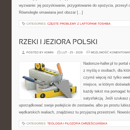
wyzwanie: jej pozyskiwanie, przygotowanie do spożycia, przesył o
Równolegle omawiana jest obszar […]
CATEGORIES:
CZĘSTE PROBLEMY Z LAPTOPAMI TOSHIBA
RZEKI I JEZIORA POLSKI
POSTED BY ADMIN
LUT - 25 - 2026
MOŻLIWOŚĆ KOMENTOWA
Nadorsze-haller.pl to portal
z myślą o osobach, dla któ
czymś więcej niż tylko we
miejsce, w którym doświadc
każdy tekst ma pomagać łow
satysfakcją. Jeśli szukasz
uporządkować swoje podejście do zestawów, albo po prostu lubisz
wędkarskich realiach, znajdziesz tu przyjazną przestrzeń. Nowości
CATEGORIES:
TEOLOGIA I FILOZOFIA CHRZEŚCIJAŃSKA