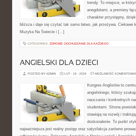
trendy. To miejsce, w który
anegdotami, a premiery łąc
charakter przystępny, dzię
bliższa i daje się czytać tak samo łatwo, jak przeżywa. Ciekawe k
Muzyka Na Świecie i […]
CATEGORIES:
ZDROWE ODCHUDZANIE DLA KAŻDEGO
ANGIELSKI DLA DZIECI
POSTED BY ADMIN
LUT - 19 - 2026
MOŻLIWOŚĆ KOMENTOWA
Kongres Anglistów to centr
angielskiego, którzy szuka
nauczania i konkretnych na
studentami. Strona powstał
stawiają na rozwój i traktuj
doskonalenie. To punkt styku
najważniejsza jest realny postęp oraz satysfakcja zarówno prowad