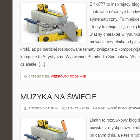
Elfiki777 to inspirujący blo
ilustrować i ćwiczyć handwr
systematyczny. To miejsce 
którzy kochają linię, cenią
własny charakter w rysunku
prowadzi czytelnika od pie
kroki, aż po bardziej rozbudowane tematy związane z kompozycj
kategorie to Artystyczne Wyzwania i Porady dla Samouków. W cen
działanie. […]
CATEGORIES:
WĘDRÓWKI RODZINNE
MUZYKA NA ŚWIECIE
POSTED BY ADMIN
LUT - 20 - 2026
MOŻLIWOŚĆ KOMENTOWA
Limith to rozrywkowy blog 
powstał z myślą o czyteln
po całym dniu, ale też o ty