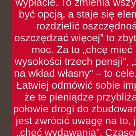
wypłacie. To zmienia wszy
być opcją, a staje się e
rozdzielić oszczędnoś
oszczędzać więcej” to zbyt
moc. Za to „chcę mie
wysokości trzech pensji”,
na wkład własny” – to cel
Łatwiej odmówić sobie i
że te pieniądze przybli
połowie drogi do zbudowa
jest zwrócić uwagę na to,
„chęć wydawania”. Czasem