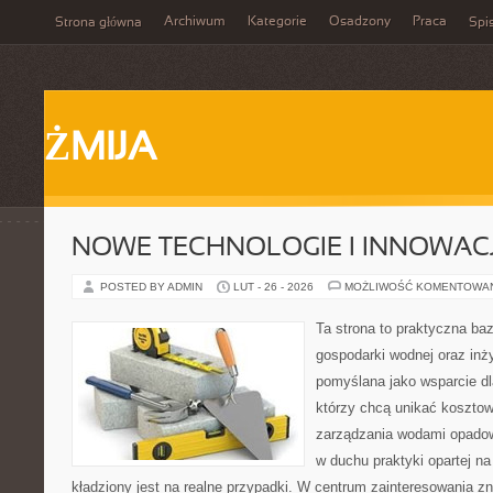
Archiwum
Kategorie
Osadzony
Praca
Strona główna
Spis
ŻMIJA
NOWE TECHNOLOGIE I INNOWAC
POSTED BY ADMIN
LUT - 26 - 2026
MOŻLIWOŚĆ KOMENTOWA
Ta strona to praktyczna ba
gospodarki wodnej oraz inży
pomyślana jako wsparcie d
którzy chcą unikać koszto
zarządzania wodami opadow
w duchu praktyki opartej n
kładziony jest na realne przypadki. W centrum zainteresowania zn