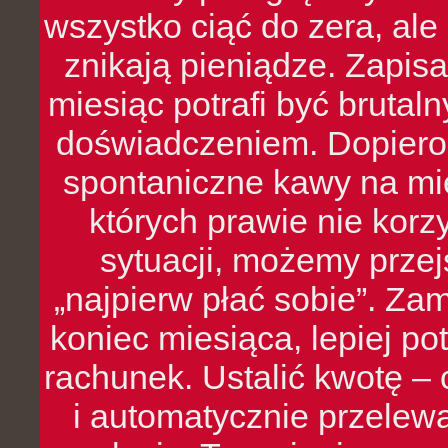
wszystko ciąć do zera, ale
znikają pieniądze. Zapis
miesiąc potrafi być bruta
doświadczeniem. Dopiero 
spontaniczne kawy na mie
których prawie nie kor
sytuacji, możemy przej
„najpierw płać sobie”. Zam
koniec miesiąca, lepiej po
rachunek. Ustalić kwotę – 
i automatycznie przelew