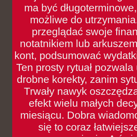
ma być długoterminowe, 
możliwe do utrzymania.
przeglądać swoje fina
notatnikiem lub arkuszem
kont, podsumować wydatki
Ten prosty rytuał pozwala
drobne korekty, zanim syt
Trwały nawyk oszczędzan
efekt wielu małych dec
miesiącu. Dobra wiadomoś
się to coraz łatwiejs