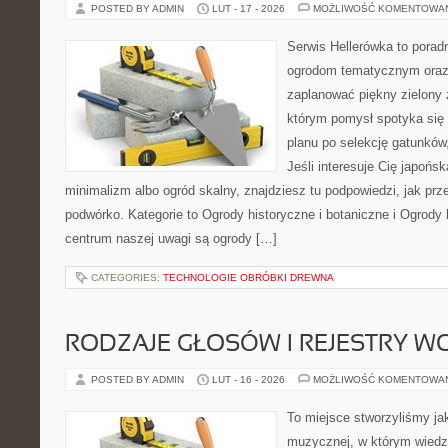
POSTED BY ADMIN
LUT - 17 - 2026
MOŻLIWOŚĆ KOMENTOWA
Serwis Hellerówka to pora
ogrodom tematycznym oraz
zaplanować piękny zielony 
którym pomysł spotyka się
planu po selekcję gatunków
Jeśli interesuje Cię japońs
minimalizm albo ogród skalny, znajdziesz tu podpowiedzi, jak prz
podwórko. Kategorie to Ogrody historyczne i botaniczne i Ogrody 
centrum naszej uwagi są ogrody […]
CATEGORIES:
TECHNOLOGIE OBRÓBKI DREWNA
RODZAJE GŁOSÓW I REJESTRY 
POSTED BY ADMIN
LUT - 16 - 2026
MOŻLIWOŚĆ KOMENTOWA
To miejsce stworzyliśmy ja
muzycznej, w którym wiedz