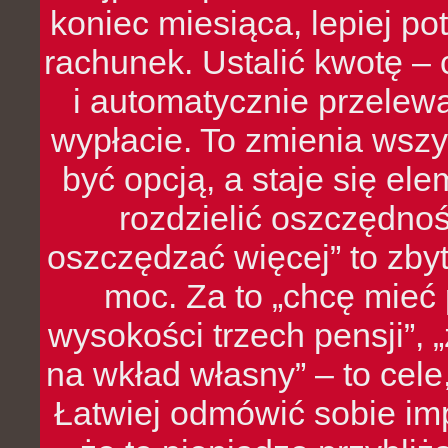
koniec miesiąca, lepiej po
rachunek. Ustalić kwotę – 
i automatycznie przelew
wypłacie. To zmienia wszy
być opcją, a staje się e
rozdzielić oszczędnoś
oszczędzać więcej” to zbyt
moc. Za to „chcę mie
wysokości trzech pensji”,
na wkład własny” – to cel
Łatwiej odmówić sobie i