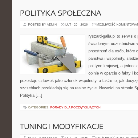
POLITYKA SPOŁECZNA
POSTED BY ADMIN
LUT - 25 - 2026
MOŻLIWOŚĆ KOMENTOWA
ryszard-galla.pl to serwis o 
świadomym uczestnictwie w
przestrzeń dla osób, któr
państwa i wspólnoty, śledz
polityce krajowej, a jedno
opinię w oparciu o fakty i 
pozostaje człowiek jako członek wspólnoty, a także to, jak decy
szczeblach przekładają się na realne życie. Nowości na stronie 
Polityka […]
CATEGORIES:
PORADY DLA POCZĄTKUJĄCYCH
TUNING I MODYFIKACJE
POSTED BY ADMIN
LUT - 24 - 2026
MOŻLIWOŚĆ KOMENTOWA