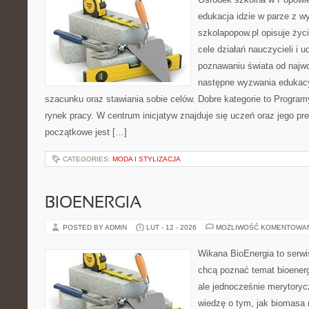
edukacja idzie w parze z 
szkolapopow.pl opisuje życ
cele działań nauczycieli i u
poznawaniu świata od najwc
następne wyzwania edukac
szacunku oraz stawiania sobie celów. Dobre kategorie to Programy
rynek pracy. W centrum inicjatyw znajduje się uczeń oraz jego p
początkowe jest […]
CATEGORIES:
MODA I STYLIZACJA
BIOENERGIA
POSTED BY ADMIN
LUT - 12 - 2026
MOŻLIWOŚĆ KOMENTOWA
Wikana BioEnergia to serwi
chcą poznać temat bioener
ale jednocześnie merytoryc
wiedzę o tym, jak biomasa 