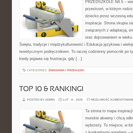
PRZEDSZKOLE NA 5 – worta
przestrzeń, w którym rodzi
dziecko przez wczesną eduk
inspiracje. Strona skupia 
związanych z adaptacją, e
oraz dojrzewaniem w wiek
Święta, tradycje i międzykulturowość i Edukacja językowa i wieloj
teoretycznym podręcznikiem. To raczej codzienny pomocnik po ty
kiedy pojawia się frustracja, gdy […]
CATEGORIES:
ŚNIADANIA I PRZEKĄSKI
TOP 10 & RANKINGI
POSTED BY ADMIN
LUT - 8 - 2026
MOŻLIWOŚĆ KOMENTOWAN
Ta strona to mapa inspiracji
morskie akweny i chcą odk
wybrzeży. To miejsce, w k
z konkretnymi poradami – o