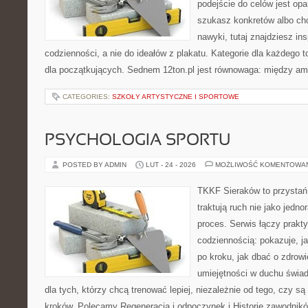
podejście do celów jest opa
szukasz konkretów albo c
nawyki, tutaj znajdziesz in
codzienności, a nie do ideałów z plakatu. Kategorie dla każdego to
dla początkujących. Sednem 12ton.pl jest równowaga: między am
CATEGORIES:
SZKOŁY ARTYSTYCZNE I SPORTOWE
PSYCHOLOGIA SPORTU
POSTED BY ADMIN
LUT - 24 - 2026
MOŻLIWOŚĆ KOMENTOWA
TKKF Sieraków to przystań i
traktują ruch nie jako jedno
proces. Serwis łączy prakt
codziennością: pokazuje, 
po kroku, jak dbać o zdrowi
umiejętności w duchu świad
dla tych, którzy chcą trenować lepiej, niezależnie od tego, czy s
kroków. Polecamy Regeneracja i odpoczynek i Historie zawodnikó