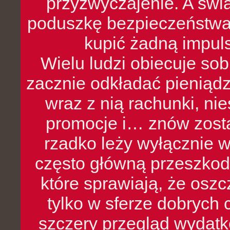
przyzwyczajenie. A św
poduszkę bezpieczeństwa, 
kupić żadną impul
Wielu ludzi obiecuje sob
zacznie odkładać pieniądz
wraz z nią rachunki, ni
promocje i… znów zosta
rzadko leży wyłącznie 
często główną przeszkod
które sprawiają, że oszcz
tylko w sferze dobrych 
szczery przegląd wydatkó