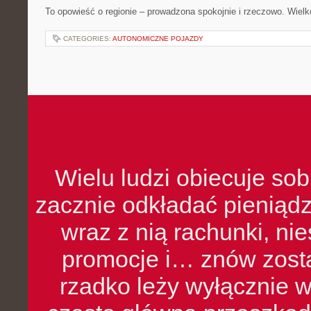
To opowieść o regionie – prowadzona spokojnie i rzeczowo. Wielk
CATEGORIES:
AUTONOMICZNE POJAZDY
Wielu ludzi obiecuje sob
zacznie odkładać pieniądz
wraz z nią rachunki, ni
promocje i… znów zosta
rzadko leży wyłącznie 