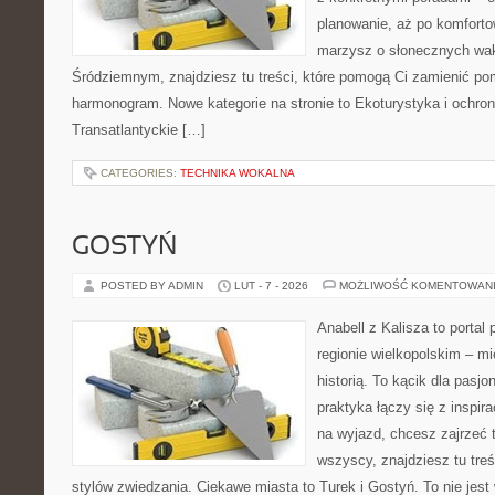
planowanie, aż po komforto
marzysz o słonecznych wa
Śródziemnym, znajdziesz tu treści, które pomogą Ci zamienić p
harmonogram. Nowe kategorie na stronie to Ekoturystyka i ochro
Transatlantyckie […]
CATEGORIES:
TECHNIKA WOKALNA
GOSTYŃ
POSTED BY ADMIN
LUT - 7 - 2026
MOŻLIWOŚĆ KOMENTOWAN
Anabell z Kalisza to portal
regionie wielkopolskim – mi
historią. To kącik dla pasj
praktyka łączy się z inspir
na wyjazd, chcesz zajrzeć 
wszyscy, znajdziesz tu tre
stylów zwiedzania. Ciekawe miasta to Turek i Gostyń. To nie jest