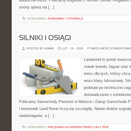
odbiorców kursu. Polecamy Angielski z filmów i seriali i Angielsk
strony opiera się […]
CATEGORIES:
PORADNIKI I TUTORIALE
SILNIKI I OSIĄGI
POSTED BY ADMIN
LUT - 19 - 2026
MOŻLIWOŚĆ KOMENTOWA
Landworld to portal stworzo
marek brandu Jaguar oraz 
treści dla tych, którzy chcą
wozu klasy luksusowej. Str
podstaw po techniczne zaga
doświadczenie z kontekstem
Polecamy Samochody Premium w Mieście i Zakup Samochodu P
i terenówek Land Rover liczą się szczegóły. Nawet drobne sygnał
niedomaganie, a […]
CATEGORIES:
PIELĘGNACJA OGRODU PRZEZ CAŁY ROK