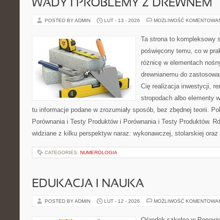
WADY I PROBLEMY Z DREWNEM
POSTED BY ADMIN
LUT - 13 - 2026
MOŻLIWOŚĆ KOMENTOWA
Ta strona to kompleksowy 
poświęcony temu, co w prak
różnicę w elementach nośny
drewnianemu do zastosowań 
Cię realizacja inwestycji, r
stropodach albo elementy 
tu informacje podane w zrozumiały sposób, bez zbędnej teorii. P
Porównania i Testy Produktów i Porównania i Testy Produktów. R
widziane z kilku perspektyw naraz: wykonawczej, stolarskiej oraz
CATEGORIES:
NUMEROLOGIA
EDUKACJA I NAUKA
POSTED BY ADMIN
LUT - 12 - 2026
MOŻLIWOŚĆ KOMENTOWA
Ośrodek szkolna w Popowie