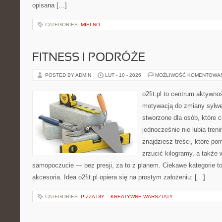
opisana […]
CATEGORIES:
MIELNO
FITNESS I PODRÓŻE
POSTED BY ADMIN
LUT - 10 - 2026
MOŻLIWOŚĆ KOMENTOWA
o2fit.pl to centrum aktywno
motywacją do zmiany sylwetk
stworzone dla osób, które 
jednocześnie nie lubią treni
znajdziesz treści, które p
zrzucić kilogramy, a także 
samopoczucie — bez presji, za to z planem. Ciekawe kategorie to 
akcesoria. Idea o2fit.pl opiera się na prostym założeniu: […]
CATEGORIES:
PIZZA DIY – KREATYWNE WARSZTATY