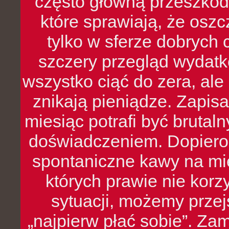
często główną przeszkod
które sprawiają, że oszcz
tylko w sferze dobrych 
szczery przegląd wydatkó
wszystko ciąć do zera, ale
znikają pieniądze. Zapis
miesiąc potrafi być bruta
doświadczeniem. Dopiero 
spontaniczne kawy na mie
których prawie nie kor
sytuacji, możemy przej
„najpierw płać sobie”. Zam