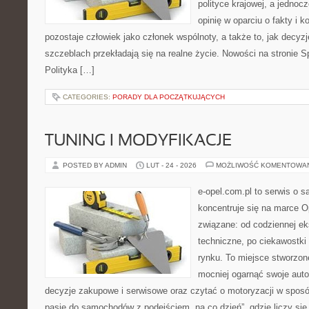
polityce krajowej, a jedno
opinię w oparciu o fakty i 
pozostaje człowiek jako członek wspólnoty, a także to, jak decy
szczeblach przekładają się na realne życie. Nowości na stronie 
Polityka […]
CATEGORIES:
PORADY DLA POCZĄTKUJĄCYCH
TUNING I MODYFIKACJE
POSTED BY ADMIN
LUT - 24 - 2026
MOŻLIWOŚĆ KOMENTOWA
e-opel.com.pl to serwis o 
koncentruje się na marce Op
związane: od codziennej eks
techniczne, po ciekawostki
rynku. To miejsce stworzon
mocniej ogarnąć swoje auto
decyzje zakupowe i serwisowe oraz czytać o motoryzacji w sposó
pasję do samochodów z podejściem „na co dzień”, gdzie liczy się n