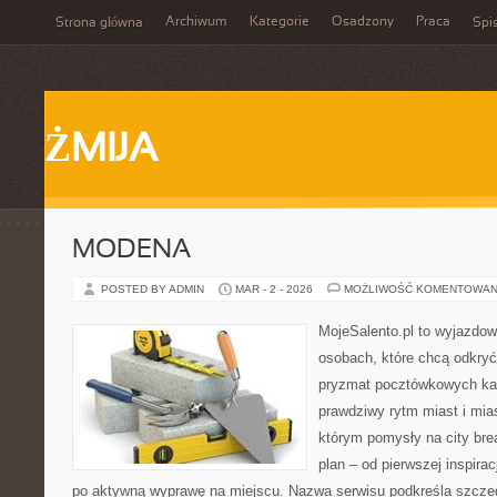
Archiwum
Kategorie
Osadzony
Praca
Strona główna
Spis
ŻMIJA
MODENA
POSTED BY ADMIN
MAR - 2 - 2026
MOŻLIWOŚĆ KOMENTOWAN
MojeSalento.pl to wyjazdow
osobach, które chcą odkryć
pryzmat pocztówkowych kad
prawdziwy rytm miast i mia
którym pomysły na city bre
plan – od pierwszej inspirac
po aktywną wyprawę na miejscu. Nazwa serwisu podkreśla szczeg