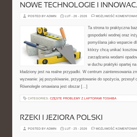
NOWE TECHNOLOGIE I INNOWAC
POSTED BY ADMIN
LUT - 26 - 2026
MOŻLIWOŚĆ KOMENTOWA
Ta strona to praktyczna ba
gospodarki wodnej oraz inży
pomyślana jako wsparcie d
którzy chcą unikać koszto
zarządzania wodami opadow
w duchu praktyki opartej n
kładziony jest na realne przypadki. W centrum zainteresowania zn
wyzwanie: jej pozyskiwanie, przygotowanie do spożycia, przesył o
Równolegle omawiana jest obszar […]
CATEGORIES:
CZĘSTE PROBLEMY Z LAPTOPAMI TOSHIBA
RZEKI I JEZIORA POLSKI
POSTED BY ADMIN
LUT - 25 - 2026
MOŻLIWOŚĆ KOMENTOWA