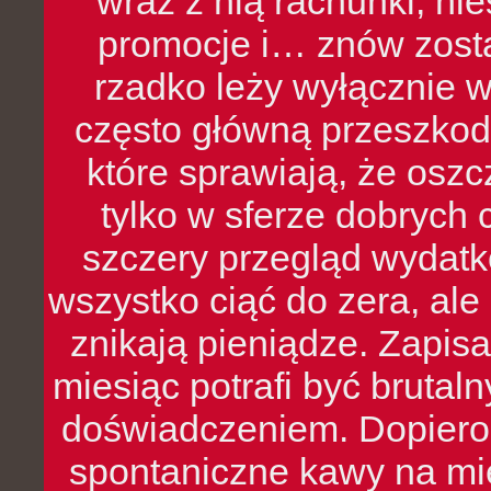
wraz z nią rachunki, ni
promocje i… znów zosta
rzadko leży wyłącznie 
często główną przeszkod
które sprawiają, że oszcz
tylko w sferze dobrych 
szczery przegląd wydatkó
wszystko ciąć do zera, ale
znikają pieniądze. Zapis
miesiąc potrafi być bruta
doświadczeniem. Dopiero 
spontaniczne kawy na mie