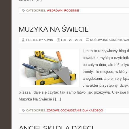
CATEGORIES:
WĘDRÓWKI RODZINNE
MUZYKA NA ŚWIECIE
POSTED BY ADMIN
LUT - 20 - 2026
MOŻLIWOŚĆ KOMENTOWA
Limith to rozrywkowy blog 
powstał z myślą o czyteln
po całym dniu, ale też o ty
trendy. To miejsce, w który
anegdotami, a premiery łąc
charakter przystępny, dzię
bliższa i daje się czytać tak samo łatwo, jak przeżywa. Ciekawe k
Muzyka Na Świecie i […]
CATEGORIES:
ZDROWE ODCHUDZANIE DLA KAŻDEGO