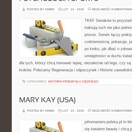
POSTED BY ADMIN
LUT - 24 - 2026
MOŻLIWOŚĆ KOMENTOWA
TKKF Sieraków to przystań i
traktują ruch nie jako jedno
proces. Serwis łączy prakt
codziennością: pokazuje, 
po kroku, jak dbać o zdrowi
umiejętności w duchu świad
dla tych, którzy chcą trenować lepiej, niezależnie od tego, czy s
kroków. Polecamy Regeneracja i odpoczynek i Historie zawodnikó
CATEGORIES:
HISTORIA PRZEMYSŁU CIĘŻKIEGO
MARY KAY (USA)
POSTED BY ADMIN
LUT - 23 - 2026
MOŻLIWOŚĆ KOMENTOWA
johnmasters-polska.pl to blo
się światem beauty i chcą 