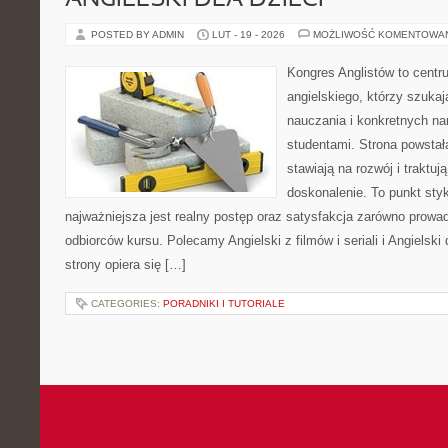
ANGIELSKI DLA DZIECI
POSTED BY ADMIN
LUT - 19 - 2026
MOŻLIWOŚĆ KOMENTOWA
Kongres Anglistów to centr
angielskiego, którzy szuka
nauczania i konkretnych na
studentami. Strona powstał
stawiają na rozwój i traktuj
doskonalenie. To punkt styku
najważniejsza jest realny postęp oraz satysfakcja zarówno prowad
odbiorców kursu. Polecamy Angielski z filmów i seriali i Angielsk
strony opiera się […]
CATEGORIES:
PORADNIKI I TUTORIALE