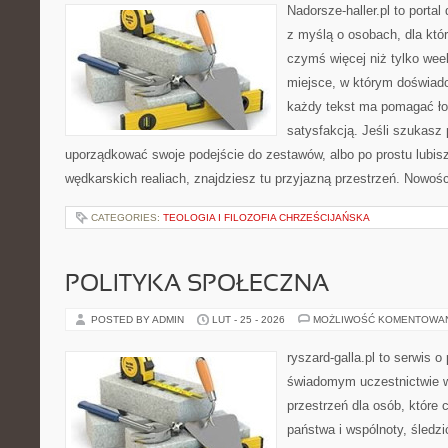
Nadorsze-haller.pl to portal
z myślą o osobach, dla któ
czymś więcej niż tylko we
miejsce, w którym doświadc
każdy tekst ma pomagać łow
satysfakcją. Jeśli szukasz
uporządkować swoje podejście do zestawów, albo po prostu lubisz
wędkarskich realiach, znajdziesz tu przyjazną przestrzeń. Nowości
CATEGORIES:
TEOLOGIA I FILOZOFIA CHRZEŚCIJAŃSKA
POLITYKA SPOŁECZNA
POSTED BY ADMIN
LUT - 25 - 2026
MOŻLIWOŚĆ KOMENTOWA
ryszard-galla.pl to serwis o 
świadomym uczestnictwie w
przestrzeń dla osób, któr
państwa i wspólnoty, śledz