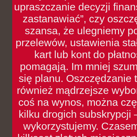
upraszczanie decyzji fina
zastanawiać”, czy oszcz
szansa, że ulegniemy p
przelewów, ustawienia stał
kart lub kont do płat
pomagają. Im mniej szumó
się planu. Oszczędzanie t
również mądrzejsze wybo
coś na wynos, można czę
kilku drogich subskrypcji 
wykorzystujemy. Czasem