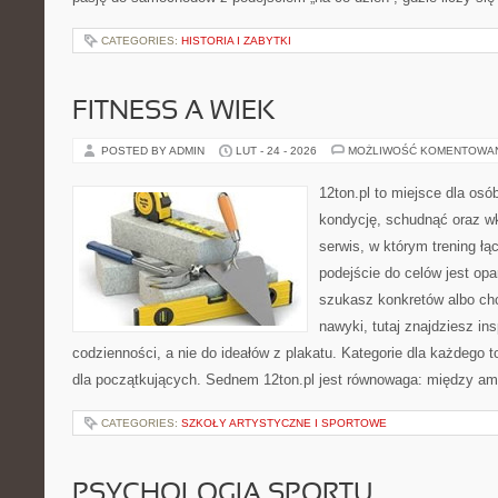
CATEGORIES:
HISTORIA I ZABYTKI
FITNESS A WIEK
POSTED BY ADMIN
LUT - 24 - 2026
MOŻLIWOŚĆ KOMENTOWA
12ton.pl to miejsce dla os
kondycję, schudnąć oraz wk
serwis, w którym trening łąc
podejście do celów jest opa
szukasz konkretów albo c
nawyki, tutaj znajdziesz in
codzienności, a nie do ideałów z plakatu. Kategorie dla każdego to
dla początkujących. Sednem 12ton.pl jest równowaga: między am
CATEGORIES:
SZKOŁY ARTYSTYCZNE I SPORTOWE
PSYCHOLOGIA SPORTU