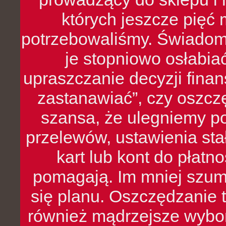
których jeszcze pięć 
potrzebowaliśmy. Świado
je stopniowo osłabia
upraszczanie decyzji fina
zastanawiać”, czy oszcz
szansa, że ulegniemy p
przelewów, ustawienia stał
kart lub kont do płat
pomagają. Im mniej szumó
się planu. Oszczędzanie t
również mądrzejsze wybo