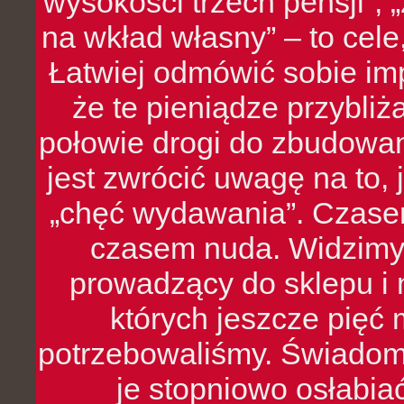
wysokości trzech pensji”,
na wkład własny” – to cel
Łatwiej odmówić sobie i
że te pieniądze przybli
połowie drogi do zbudowa
jest zwrócić uwagę na to,
„chęć wydawania”. Czasem
czasem nuda. Widzimy
prowadzący do sklepu i 
których jeszcze pięć 
potrzebowaliśmy. Świado
je stopniowo osłabia