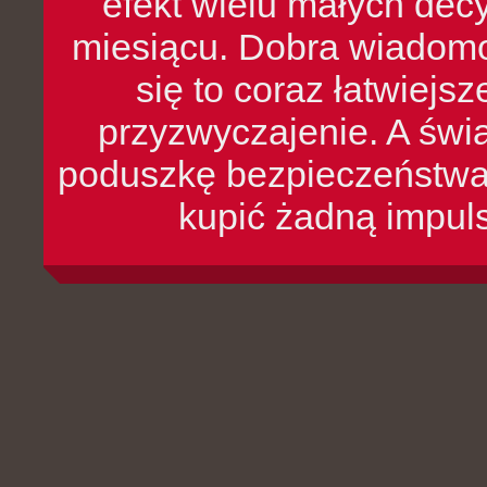
efekt wielu małych dec
miesiącu. Dobra wiadomoś
się to coraz łatwiejs
przyzwyczajenie. A św
poduszkę bezpieczeństwa, 
kupić żadną impul