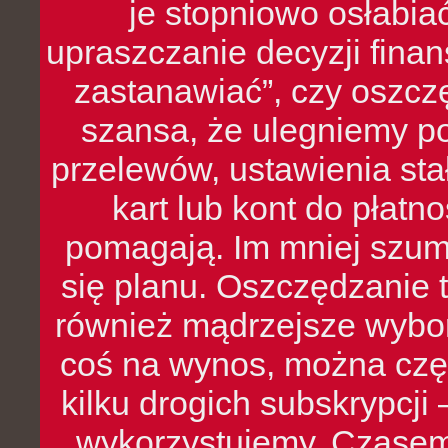
je stopniowo osłabia
upraszczanie decyzji fina
zastanawiać”, czy oszcz
szansa, że ulegniemy p
przelewów, ustawienia stał
kart lub kont do płat
pomagają. Im mniej szumó
się planu. Oszczędzanie t
również mądrzejsze wybo
coś na wynos, można czę
kilku drogich subskrypcji 
wykorzystujemy. Czasem