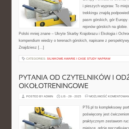
i pieszych wypraw. To miejs
trekkingu znajdą podpowied
pasm górskich, gór Europy
rejonów górskich na globie
Polski mniej znane – Ukryte Skarby Krajobrazu i Ekologia i Ochro
kompendium wiedzy o terenach górskich, napisane z perspektywy
Znajdziesz […]
CATEGORIES:
SILNIKOWE AWARIE I CASE STUDY NAPRAW
PYTANIA OD CZYTELNIKÓW I OD
OKOŁOTRENINGOWE
POSTED BY ADMIN
LIS - 29 - 2025
MOŻLIWOŚĆ KOMENTOWAN
PT6.pl to kompleksowy porta
poświęcony jest ćwiczenio
praktycznym zestawom ruc
miejsce, gdzie początkujący