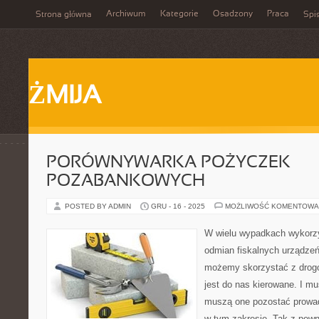
Archiwum
Kategorie
Osadzony
Praca
Strona główna
Spis
ŻMIJA
PORÓWNYWARKA POŻYCZEK
POZABANKOWYCH
POSTED BY ADMIN
GRU - 16 - 2025
MOŻLIWOŚĆ KOMENTOWA
W wielu wypadkach wykorz
odmian fiskalnych urządze
możemy skorzystać z drogo
jest do nas kierowane. I mu
muszą one pozostać prowad
w tym zakresie. Tak z pew