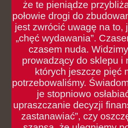
że te pieniądze przybli
połowie drogi do zbudowa
jest zwrócić uwagę na to,
„chęć wydawania”. Czasem
czasem nuda. Widzimy
prowadzący do sklepu i 
których jeszcze pięć 
potrzebowaliśmy. Świado
je stopniowo osłabia
upraszczanie decyzji fina
zastanawiać”, czy oszcz
szansa, że ulegniemy p