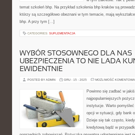
temat szkoleń bhp. Na przykład szkolenia bhp kraków są prowad
którzy są szczegółowo obeznani w tym temacie, mają wykształcen
bhp. A przy tym […]
CATEGORIES:
SUPLEMENTACJA
WYBÓR STOSOWNEGO DLA NAS
UBEZPIECZENIA TO NIE LADA KU
EWIDENTNIE
POSTED BY ADMIN
GRU - 15 - 2025
MOŻLIWOŚĆ KOMENTOWA
Powinno się zadbać w jakiś
najpopularniejszych pożycz
instytucje. Warto pomyśleć
opcji w sytuacji, gdy bank
Dzieje się tak często, kie
kredytową bądź w przypadku
poprzednich zobowiązań. Pożyczka prywatna udostępniana jest p