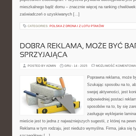
mieszkalnego bądź domu – znacznie więcej na ranking chwilówek. 
zaświadczeń o uzyskiwanych […]
CATEGORIES:
POLSKA Z DRONA I Z LOTU PTAKÓW
DOBRA REKLAMA, MOŻE BYĆ B
SPRZYJAJĄCA
POSTED BY ADMIN
GRU - 14 - 2025
MOŻLIWOŚĆ KOMENTOWA
Poprawna reklama, może by
Szukając sposobu na to, a
swojej aktywności, jest ko
odpowiedniej postaci reklam
sposobów na to, by się za
zasługuje wyklejanie lami
mieście jest to jedna z najważniejszych sugestii, z której na pew
Reklama w tym rodzaju, jest niedużo wymyślna. Firma, jaka się t
szczegółowy […]