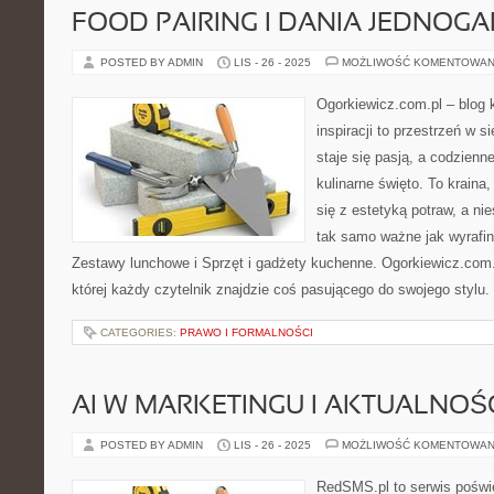
FOOD PAIRING I DANIA JEDNO
POSTED BY ADMIN
LIS - 26 - 2025
MOŻLIWOŚĆ KOMENTOWAN
Ogorkiewicz.com.pl – blog k
inspiracji to przestrzeń w s
staje się pasją, a codzienn
kulinarne święto. To krain
się z estetyką potraw, a n
tak samo ważne jak wyrafi
Zestawy lunchowe i Sprzęt i gadżety kuchenne. Ogorkiewicz.com.p
której każdy czytelnik znajdzie coś pasującego do swojego stylu
CATEGORIES:
PRAWO I FORMALNOŚCI
AI W MARKETINGU I AKTUALNOŚ
POSTED BY ADMIN
LIS - 26 - 2025
MOŻLIWOŚĆ KOMENTOWAN
RedSMS.pl to serwis pośw