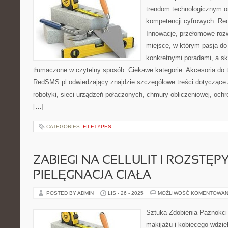
trendom technologicznym o
kompetencji cyfrowych. Re
Innowacje, przełomowe rozw
miejsce, w którym pasja do 
konkretnymi poradami, a s
tłumaczone w czytelny sposób. Ciekawe kategorie: Akcesoria do t
RedSMS.pl odwiedzający znajdzie szczegółowe treści dotyczące A
robotyki, sieci urządzeń połączonych, chmury obliczeniowej, ochr
[…]
CATEGORIES:
FILETYPES
ZABIEGI NA CELLULIT I ROZSTĘPY
PIELĘGNACJA CIAŁA
POSTED BY ADMIN
LIS - 26 - 2025
MOŻLIWOŚĆ KOMENTOWAN
Sztuka Zdobienia Paznokci 
makijażu i kobiecego wdzię