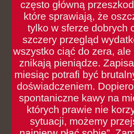
często główną przeszkod
które sprawiają, że oszcz
tylko w sferze dobrych 
szczery przegląd wydatkó
wszystko ciąć do zera, ale
znikają pieniądze. Zapis
miesiąc potrafi być bruta
doświadczeniem. Dopiero 
spontaniczne kawy na mie
których prawie nie kor
sytuacji, możemy przej
„najpierw płać sobie”. Zam