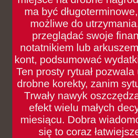
ma być długoterminowe, 
możliwe do utrzymania.
przeglądać swoje fina
notatnikiem lub arkuszem
kont, podsumować wydatki
Ten prosty rytuał pozwala
drobne korekty, zanim syt
Trwały nawyk oszczędzan
efekt wielu małych dec
miesiącu. Dobra wiadomoś
się to coraz łatwiejs