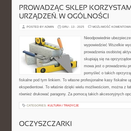
PROWADZĄC SKLEP KORZYSTAM
URZĄDZEŃ. W OGÓLNOŚCI
POSTED BY ADMIN
GRU - 13 - 2025
MOŻLIWOŚĆ KOMENTOWA
Nieodpowiednie ubezpiecze
wypowiedzieć Wszelkie wyd
prowadzenia osobistej akty
skupiają się na oprzyrządo
mowa jest o prowadzeniu pr
pomyśleć o takich oprzyrz
fiskalne pod tym linkiem. To własne profesjonalne kasy fiskalne
ekspedientowi. To właśnie dzięki wielu możliwościom, można z łat
również drukować paragony. Za pomocą takich akcesoryjnych opcj
CATEGORIES:
KULTURA I TRADYCJE
OCZYSZCZARKI