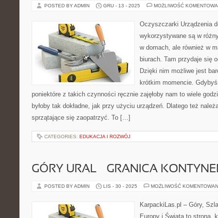
POSTED BY ADMIN
GRU - 13 - 2025
MOŻLIWOŚĆ KOMENTOWA
Oczyszczarki Urządzenia d
wykorzystywane są w różny
w domach, ale również w m
biurach. Tam przydaje się 
Dzięki nim możliwe jest ba
krótkim momencie. Gdybyś
poniektóre z takich czynności ręcznie zajęłoby nam to wiele godzin
byłoby tak dokładne, jak przy użyciu urządzeń. Dlatego też należ
sprzątające się zaopatrzyć. To […]
CATEGORIES:
EDUKACJA I ROZWÓJ
GÓRY URAL – GRANICA KONTYN
POSTED BY ADMIN
LIS - 30 - 2025
MOŻLIWOŚĆ KOMENTOWAN
KarpackiLas.pl – Góry, Szl
Europy i Świata to strona, k