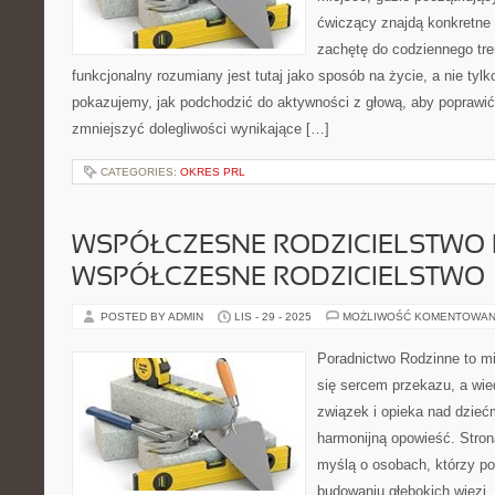
ćwiczący znajdą konkretne 
zachętę do codziennego tren
funkcjonalny rozumiany jest tutaj jako sposób na życie, a nie tyl
pokazujemy, jak podchodzić do aktywności z głową, aby poprawi
zmniejszyć dolegliwości wynikające […]
CATEGORIES:
OKRES PRL
WSPÓŁCZESNE RODZICIELSTWO 
WSPÓŁCZESNE RODZICIELSTWO
POSTED BY ADMIN
LIS - 29 - 2025
MOŻLIWOŚĆ KOMENTOWAN
Poradnictwo Rodzinne to mi
się sercem przekazu, a wie
związek i opieka nad dziećm
harmonijną opowieść. Stron
myślą o osobach, którzy p
budowaniu głębokich więzi