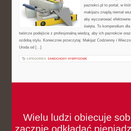
paznokci.pl to portal, w kt
makijażu znajdą niemal wsz
aby wyczarować efektowne s
święta. To kompendium dla 
twórcze podejście z profesjonalną wiedzą, aby ich paznokcie oraz
ozdobą stylu. Koniecznie przeczytaj: Makijaż Codzienny i Wiecz
Uroda od […]
CATEGORIES:
SAMOCHODY HYBRYDOWE
Wielu ludzi obiecuje sob
zacznie odkładać pieniądz