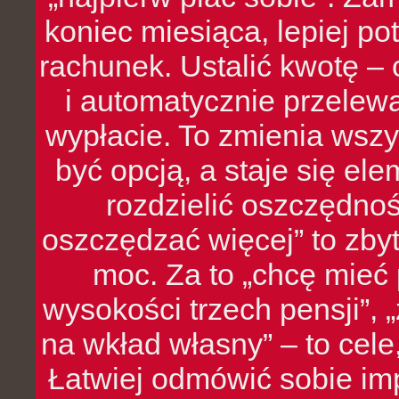
koniec miesiąca, lepiej po
rachunek. Ustalić kwotę – 
i automatycznie przelew
wypłacie. To zmienia wszy
być opcją, a staje się e
rozdzielić oszczędnoś
oszczędzać więcej” to zbyt
moc. Za to „chcę mie
wysokości trzech pensji”,
na wkład własny” – to cel
Łatwiej odmówić sobie i