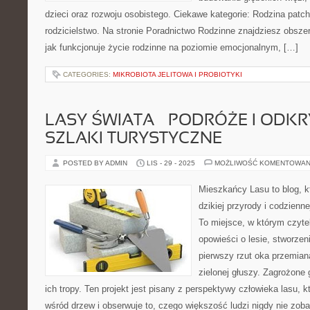
dzieci oraz rozwoju osobistego. Ciekawe kategorie: Rodzina pat
rodzicielstwo. Na stronie Poradnictwo Rodzinne znajdziesz obszer
jak funkcjonuje życie rodzinne na poziomie emocjonalnym, […]
CATEGORIES:
MIKROBIOTA JELITOWA I PROBIOTYKI
LASY ŚWIATA – PODRÓŻE I ODKRY
SZLAKI TURYSTYCZNE
POSTED BY ADMIN
LIS - 29 - 2025
MOŻLIWOŚĆ KOMENTOWAN
Mieszkańcy Lasu to blog, kt
dzikiej przyrody i codzienn
To miejsce, w którym czyt
opowieści o lesie, stworzen
pierwszy rzut oka przemian
zielonej głuszy. Zagrożone g
ich tropy. Ten projekt jest pisany z perspektywy człowieka lasu, k
wśród drzew i obserwuje to, czego większość ludzi nigdy nie zob