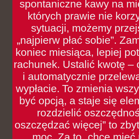
spontaniczne kawy na mie
których prawie nie kor
sytuacji, możemy przej
„najpierw płać sobie”. Zam
koniec miesiąca, lepiej po
rachunek. Ustalić kwotę – 
i automatycznie przelew
wypłacie. To zmienia wszy
być opcją, a staje się e
rozdzielić oszczędnoś
oszczędzać więcej” to zbyt
moc. Za to „chcę mie