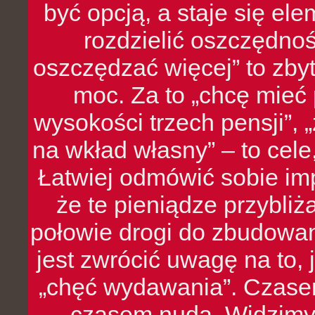
być opcją, a staje się e
rozdzielić oszczędnoś
oszczędzać więcej” to zbyt
moc. Za to „chcę mie
wysokości trzech pensji”,
na wkład własny” – to cel
Łatwiej odmówić sobie i
że te pieniądze przybli
połowie drogi do zbudowa
jest zwrócić uwagę na to,
„chęć wydawania”. Czasem
czasem nuda. Widzimy