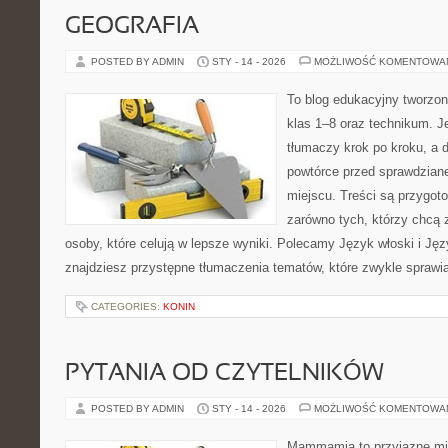
GEOGRAFIA
POSTED BY ADMIN
STY - 14 - 2026
MOŻLIWOŚĆ KOMENTOWA
To blog edukacyjny tworzon
klas 1–8 oraz technikum. Je
tłumaczy krok po kroku, a 
powtórce przed sprawdzian
miejscu. Treści są przygot
zarówno tych, którzy chcą 
osoby, które celują w lepsze wyniki. Polecamy Język włoski i Języ
znajdziesz przystępne tłumaczenia tematów, które zwykle sprawia
CATEGORIES:
KONIN
PYTANIA OD CZYTELNIKÓW
POSTED BY ADMIN
STY - 14 - 2026
MOŻLIWOŚĆ KOMENTOWA
Mammamia to przyjazne mie