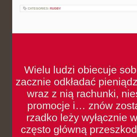
CATEGORIES:
RUGBY
Wielu ludzi obiecuje sob
zacznie odkładać pieniądz
wraz z nią rachunki, ni
promocje i… znów zosta
rzadko leży wyłącznie 
często główną przeszkod