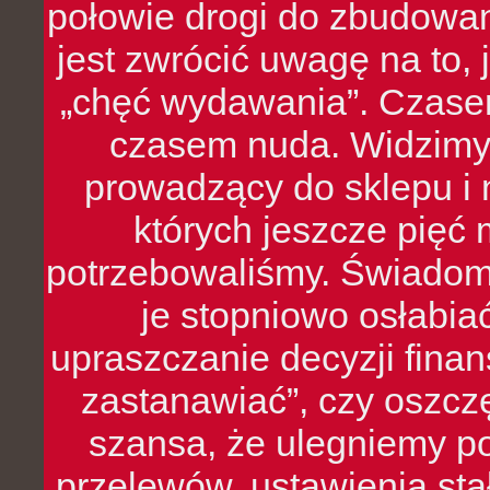
połowie drogi do zbudowa
jest zwrócić uwagę na to,
„chęć wydawania”. Czasem
czasem nuda. Widzimy
prowadzący do sklepu i 
których jeszcze pięć 
potrzebowaliśmy. Świado
je stopniowo osłabia
upraszczanie decyzji fina
zastanawiać”, czy oszcz
szansa, że ulegniemy p
przelewów, ustawienia stał