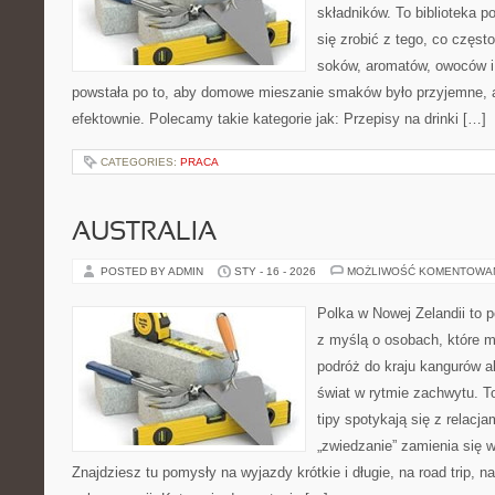
składników. To biblioteka p
się zrobić z tego, co częst
soków, aromatów, owoców i
powstała po to, aby domowe mieszanie smaków było przyjemne, 
efektownie. Polecamy takie kategorie jak: Przepisy na drinki […]
CATEGORIES:
PRACA
AUSTRALIA
POSTED BY ADMIN
STY - 16 - 2026
MOŻLIWOŚĆ KOMENTOWA
Polka w Nowej Zelandii to p
z myślą o osobach, które m
podróż do kraju kangurów a
świat w rytmie zachwytu. T
tipy spotykają się z relacja
„zwiedzanie” zamienia się
Znajdziesz tu pomysły na wyjazdy krótkie i długie, na road trip, 