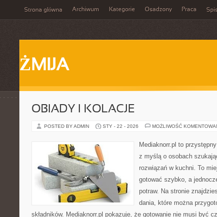
Archiwum
Kategorie
Osadzony
Praca
Strona główna
Spis
ŻMIJA
OBIADY I KOLACJE
POSTED BY ADMIN
STY - 22 - 2026
MOŻLIWOŚĆ KOMENTOWA
Mediaknorr.pl to przystępny
z myślą o osobach szukaj
rozwiązań w kuchni. To miej
gotować szybko, a jednoc
potraw. Na stronie znajdzie
dania, które można przygo
składników. Mediaknorr.pl pokazuje, że gotowanie nie musi być c