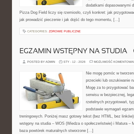
dodatkami dopasowanymi do
Pizza Dog Field liczy się rzemiosło, czyli konkret: jak przygotowa
jak prowadzić pieczenie i jak dojść do tego momentu, […]
CATEGORIES:
ZDROWIE PUBLICZNE
EGZAMIN WSTĘPNY NA STUDIA –
POSTED BY ADMIN
STY - 12 - 2026
MOŻLIWOŚĆ KOMENTOWA
Nie mogę pomóc w tworzeniu
przecieki lub oszukiwanie n
Mogę za to przygotować bar
serwisu w bezpiecznej, lega
rzetelnych przygotowań, ty
podstawie wymagań egzami
treningowych. Poniżej masz gotowy tekst (bez HTML, bez linków
wstępny na studia – WOS (Wiedza o społeczeństwie) i Matura – 
baza powtórek maturalnych stworzone […]