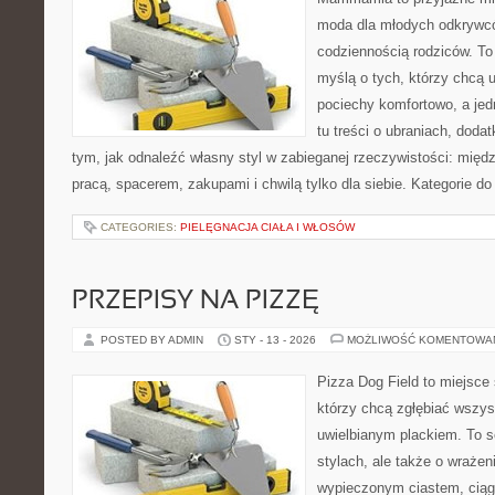
moda dla młodych odkrywcó
codziennością rodziców. To
myślą o tych, którzy chcą u
pociechy komfortowo, a jed
tu treści o ubraniach, dodat
tym, jak odnaleźć własny styl w zabieganej rzeczywistości: międ
pracą, spacerem, zakupami i chwilą tylko dla siebie. Kategorie d
CATEGORIES:
PIELĘGNACJA CIAŁA I WŁOSÓW
PRZEPISY NA PIZZĘ
POSTED BY ADMIN
STY - 13 - 2026
MOŻLIWOŚĆ KOMENTOWA
Pizza Dog Field to miejsce 
którzy chcą zgłębiać wszys
uwielbianym plackiem. To s
stylach, ale także o wrażen
wypieczonym ciastem, ciąg