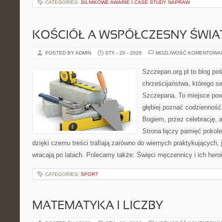
CATEGORIES:
SILNIKOWE AWARIE I CASE STUDY NAPRAW
KOŚCIÓŁ A WSPÓŁCZESNY ŚWIA
POSTED BY ADMIN
STY - 20 - 2026
MOŻLIWOŚĆ KOMENTOWA
Szczepan.org.pl to blog poś
chrześcijaństwa, którego se
Szczepana. To miejsce pows
głębiej poznać codzienność
Bogiem, przez celebrację,
Strona łączy pamięć pokol
dzięki czemu treści trafiają zarówno do wiernych praktykujących, j
wracają po latach. Polecamy także: Święci męczennicy i ich hero
CATEGORIES:
SPORT
MATEMATYKA I LICZBY