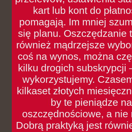
kart lub kont do płat
pomagają. Im mniej szumó
się planu. Oszczędzanie t
również mądrzejsze wybo
coś na wynos, można czę
kilku drogich subskrypcji 
wykorzystujemy. Czasem
kilkaset złotych miesięcz
by te pieniądze na
oszczędnościowe, a nie r
Dobrą praktyką jest równ