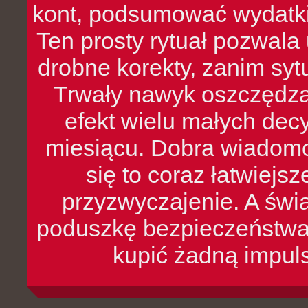
kont, podsumować wydatki
Ten prosty rytuał pozwala
drobne korekty, zanim syt
Trwały nawyk oszczędzan
efekt wielu małych dec
miesiącu. Dobra wiadomoś
się to coraz łatwiejs
przyzwyczajenie. A św
poduszkę bezpieczeństwa, 
kupić żadną impul