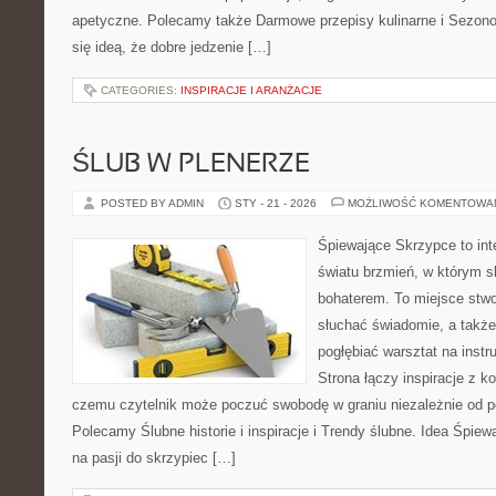
apetyczne. Polecamy także Darmowe przepisy kulinarne i Sezonow
się ideą, że dobre jedzenie […]
CATEGORIES:
INSPIRACJE I ARANŻACJE
ŚLUB W PLENERZE
POSTED BY ADMIN
STY - 21 - 2026
MOŻLIWOŚĆ KOMENTOWA
Śpiewające Skrzypce to int
światu brzmień, w którym s
bohaterem. To miejsce stwo
słuchać świadomie, a także 
pogłębiać warsztat na ins
Strona łączy inspiracje z k
czemu czytelnik może poczuć swobodę w graniu niezależnie od 
Polecamy Ślubne historie i inspiracje i Trendy ślubne. Idea Śpiew
na pasji do skrzypiec […]