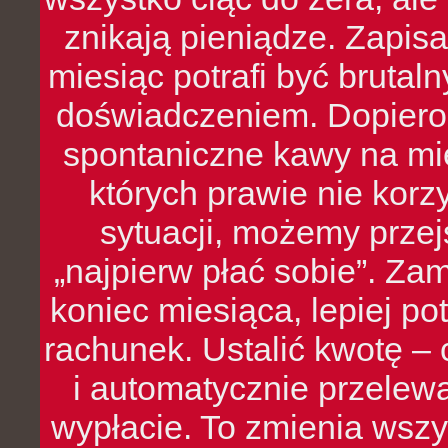
znikają pieniądze. Zapis
miesiąc potrafi być bruta
doświadczeniem. Dopiero 
spontaniczne kawy na mie
których prawie nie kor
sytuacji, możemy przej
„najpierw płać sobie”. Zam
koniec miesiąca, lepiej po
rachunek. Ustalić kwotę – 
i automatycznie przelew
wypłacie. To zmienia wszy