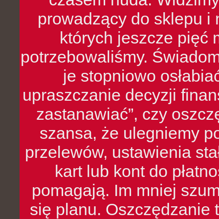
prowadzący do sklepu i 
których jeszcze pięć 
potrzebowaliśmy. Świado
je stopniowo osłabia
upraszczanie decyzji fina
zastanawiać”, czy oszcz
szansa, że ulegniemy p
przelewów, ustawienia stał
kart lub kont do płat
pomagają. Im mniej szumó
się planu. Oszczędzanie t