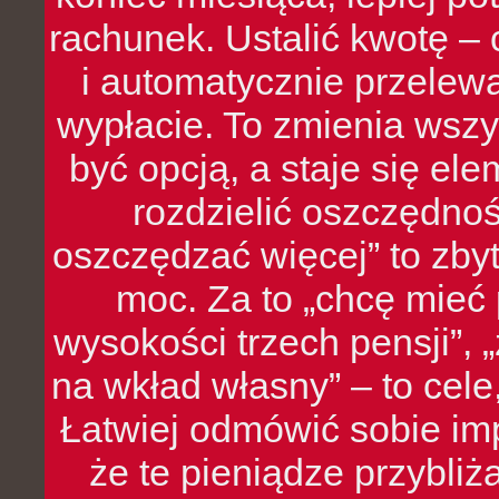
rachunek. Ustalić kwotę – 
i automatycznie przelew
wypłacie. To zmienia wszy
być opcją, a staje się e
rozdzielić oszczędnoś
oszczędzać więcej” to zbyt
moc. Za to „chcę mie
wysokości trzech pensji”,
na wkład własny” – to cel
Łatwiej odmówić sobie i
że te pieniądze przybli