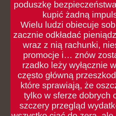
poduszkę bezpieczeństwa, 
kupić żadną impul
Wielu ludzi obiecuje sob
zacznie odkładać pieniądz
wraz z nią rachunki, ni
promocje i… znów zosta
rzadko leży wyłącznie 
często główną przeszkod
które sprawiają, że oszcz
tylko w sferze dobrych 
szczery przegląd wydatkó
wszystko ciąć do zera, ale