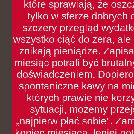
które sprawiają, że oszcz
tylko w sferze dobrych 
szczery przegląd wydatkó
wszystko ciąć do zera, ale
znikają pieniądze. Zapis
miesiąc potrafi być bruta
doświadczeniem. Dopiero 
spontaniczne kawy na mie
których prawie nie kor
sytuacji, możemy przej
„najpierw płać sobie”. Zam
koniec miesiąca, lepiej po