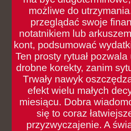
możliwe do utrzymania.
przeglądać swoje fina
notatnikiem lub arkuszem
kont, podsumować wydatki
Ten prosty rytuał pozwala
drobne korekty, zanim syt
Trwały nawyk oszczędzan
efekt wielu małych dec
miesiącu. Dobra wiadomoś
się to coraz łatwiejs
przyzwyczajenie. A św