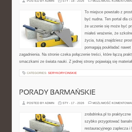
POSTED BY ADMIN
STY - 18 - 2026
MOŻLIWOŚĆ KOMENTOWA
To miejsce powstało z prost
być nudna. Ten portal dla 
że uczenie się może być pr
miałeś wrażenie, że szkoln
życia, tutaj znajdziesz pros
pomagają poukładać nawet n
zagadnienia. Na stronie czeka połączenie treści, które łączą prak
smaczkami ze świata nauki. Z jednej strony pojawiają się materia
CATEGORIES:
SERYKORYCINSKIE
PORADY BARMAŃSKIE
POSTED BY ADMIN
STY - 17 - 2026
MOŻLIWOŚĆ KOMENTOWA
zrobdrinka.pl to praktyczne
szybko przygotować banalni
restauracyjnego zaplecza i