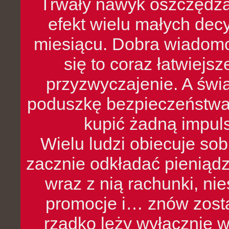
Trwały nawyk oszczędzan
efekt wielu małych dec
miesiącu. Dobra wiadomoś
się to coraz łatwiejs
przyzwyczajenie. A św
poduszkę bezpieczeństwa, 
kupić żadną impul
Wielu ludzi obiecuje sob
zacznie odkładać pieniądz
wraz z nią rachunki, ni
promocje i… znów zosta
rzadko leży wyłącznie 