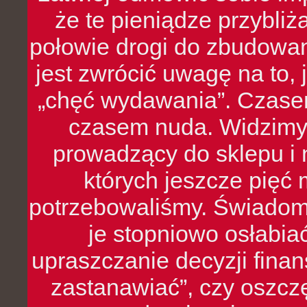
że te pieniądze przybli
połowie drogi do zbudowa
jest zwrócić uwagę na to,
„chęć wydawania”. Czasem
czasem nuda. Widzimy
prowadzący do sklepu i 
których jeszcze pięć 
potrzebowaliśmy. Świado
je stopniowo osłabia
upraszczanie decyzji fina
zastanawiać”, czy oszcz