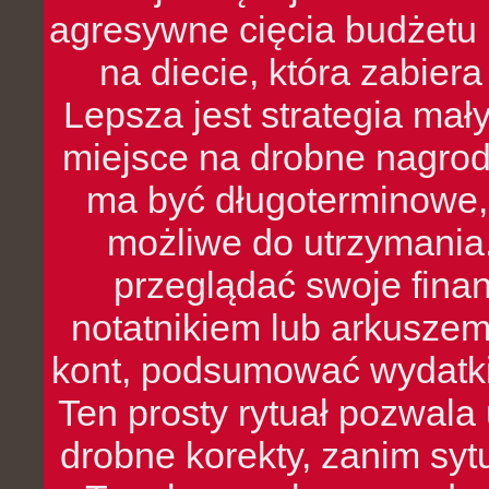
agresywne cięcia budżetu 
na diecie, która zabier
Lepsza jest strategia mał
miejsce na drobne nagrod
ma być długoterminowe, 
możliwe do utrzymania.
przeglądać swoje fina
notatnikiem lub arkuszem
kont, podsumować wydatki
Ten prosty rytuał pozwala
drobne korekty, zanim syt