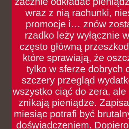
zacznie odkładać pieniądz
wraz z nią rachunki, ni
promocje i… znów zosta
rzadko leży wyłącznie 
często główną przeszkod
które sprawiają, że oszcz
tylko w sferze dobrych 
szczery przegląd wydatkó
wszystko ciąć do zera, ale
znikają pieniądze. Zapis
miesiąc potrafi być bruta
doświadczeniem. Dopiero 