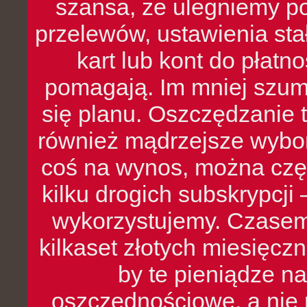
szansa, że ulegniemy p
przelewów, ustawienia stał
kart lub kont do płat
pomagają. Im mniej szumó
się planu. Oszczędzanie t
również mądrzejsze wybo
coś na wynos, można czę
kilku drogich subskrypcji 
wykorzystujemy. Czasem
kilkaset złotych miesięcz
by te pieniądze na
oszczędnościowe, a nie r