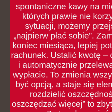
spontaniczne kawy na mie
których prawie nie kor
sytuacji, możemy przej
„najpierw płać sobie”. Zam
koniec miesiąca, lepiej po
rachunek. Ustalić kwotę – 
i automatycznie przelew
wypłacie. To zmienia wszy
być opcją, a staje się e
rozdzielić oszczędnoś
oszczędzać więcej” to zbyt