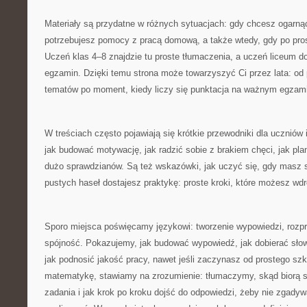
Materiały są przydatne w różnych sytuacjach: gdy chcesz ogarną
potrzebujesz pomocy z pracą domową, a także wtedy, gdy po pros
Uczeń klas 4–8 znajdzie tu proste tłumaczenia, a uczeń liceum d
egzamin. Dzięki temu strona może towarzyszyć Ci przez lata: od 
tematów po moment, kiedy liczy się punktacja na ważnym egzami
W treściach często pojawiają się krótkie przewodniki dla uczniów
jak budować motywację, jak radzić sobie z brakiem chęci, jak pl
dużo sprawdzianów. Są też wskazówki, jak uczyć się, gdy masz s
pustych haseł dostajesz praktykę: proste kroki, które możesz wd
Sporo miejsca poświęcamy językowi: tworzenie wypowiedzi, rozpr
spójność. Pokazujemy, jak budować wypowiedź, jak dobierać słown
jak podnosić jakość pracy, nawet jeśli zaczynasz od prostego szki
matematykę, stawiamy na zrozumienie: tłumaczymy, skąd biorą si
zadania i jak krok po kroku dojść do odpowiedzi, żeby nie zgady