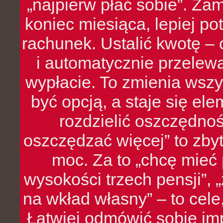
„najpierw płać sobie”. Zam
koniec miesiąca, lepiej po
rachunek. Ustalić kwotę – 
i automatycznie przelew
wypłacie. To zmienia wszy
być opcją, a staje się e
rozdzielić oszczędnoś
oszczędzać więcej” to zbyt
moc. Za to „chcę mie
wysokości trzech pensji”,
na wkład własny” – to cel
Łatwiej odmówić sobie i