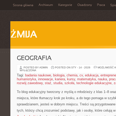
Archiwum
Kategorie
Osadzony
Praca
Strona główna
Spis
ŻMIJA
GEOGRAFIA
POSTED BY ADMIN
POSTED ON STY - 14 - 2026
MOŻLIWOŚĆ 
WYŁĄCZONA
Tagi:
badania naukowe
,
biologia
,
chemia
,
cv
,
edukacja
,
entreprene
humanistyka
,
innowacje
,
kariera
,
kursy
,
matematyka
,
nauka
,
prac
rozwój zawodowy
,
staż
,
studia
,
szkoła
,
technologie edukacyjne
,
z
To blog edukacyjny tworzony z myślą o młodzieży z klas 1–8 ora
miejsca, które tłumaczy krok po kroku, a do tego pomaga w szybk
sprawdzianem, jesteś w dobrym miejscu. Treści są przygotowane 
tych, którzy chcą zrozumieć podstawy, jak i osoby, które celują 