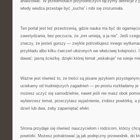
analizować. W przedmiotach przyrodniczych łączymy definicje z p
wtedy wiedza przestaje być „sucha” i robi się zrozumiała.
Ten portal jest też przestrzenią, gdzie nauka ma być do ogarnięci
zawstydzania, bez poczucia, że „inni umieją, a ja nie”. Jeśli czeg
znaczy, że jesteś gorszy — zwykle potrzebujesz innego wytłuma
przykładu albo kilku ćwiczeń ułożonych we właściwej kolejności. I
dawać: jasną ścieżkę, dzięki której temat „wskakuje” na swoje mi
Ważne jest również to, że treści są pisane językiem przystępnym,
uciekamy od trudniejszych zagadnień — po prostu rozkładamy je 
możesz uczyć się samodzielnie, nawet jeśli nie masz obok pomo
wybierzesz temat, przeczytasz wyjaśnienie, zrobisz powtórkę, a 
dzień lub dwa, żeby zapamiętać efekt.
Strona przydaje się również nauczycielom i rodzicom, którzy chc
powtórki. Możesz potraktować ją jak podręczny przewodnik, do kt