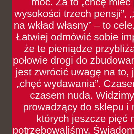
moc. Za to „chcę mie
wysokości trzech pensji”,
na wkład własny” – to cel
Łatwiej odmówić sobie i
że te pieniądze przybli
połowie drogi do zbudowa
jest zwrócić uwagę na to,
„chęć wydawania”. Czasem
czasem nuda. Widzimy
prowadzący do sklepu i 
których jeszcze pięć 
potrzebowaliśmy. Świado