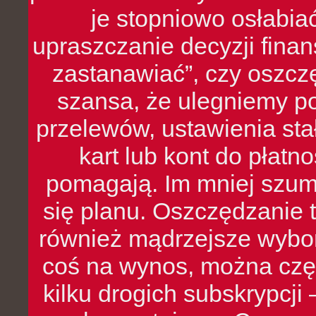
je stopniowo osłabia
upraszczanie decyzji fina
zastanawiać”, czy oszcz
szansa, że ulegniemy p
przelewów, ustawienia stał
kart lub kont do płat
pomagają. Im mniej szumó
się planu. Oszczędzanie t
również mądrzejsze wybo
coś na wynos, można czę
kilku drogich subskrypcji 