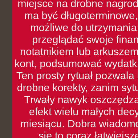
miejsce na drobne nagrod
ma być długoterminowe, 
możliwe do utrzymania.
przeglądać swoje fina
notatnikiem lub arkuszem
kont, podsumować wydatki
Ten prosty rytuał pozwala
drobne korekty, zanim syt
Trwały nawyk oszczędzan
efekt wielu małych dec
miesiącu. Dobra wiadomoś
się to coraz łatwiejs