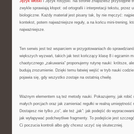
Język włoski
i Język rosyjski. Na stronie znajdziesz przystępne 
zwykle sprawiają kłopot: od ortografii i interpretacji tekstu, przez
biologiczne. Każdy materiał jest pisany tak, by nie męczyć: najpie
kontekst, potem najważniejsze reguły, a na końcu mini-trening, któ
najważniejsze.
Ten serwis jest też wsparciem w przygotowaniach do sprawdzian
większych wyzwań, takich jak test kończący klasę 8 i egzamin m
chaotycznego „zakuwania” proponujemy rutynę nauki: krótsze, ale 
budują zrozumienie. Dzięki temu łatwiej wejść w tryb nauki codzien
pojawia się, gdy wszystko zostaje na ostatnią chwilę.
Ważnym elementem są też metody nauki. Pokazujemy, jak robić no
małych porcjach oraz jak zamieniać regułki w realną umiejętność
Dostajesz nie tylko „co”, ale też „jak”: jak podejść do wypracowan
jak wyłapywać podchwytliwe fragmenty. To podejście jest szczeg
Ci poczucia kontroli albo gdy chcesz uczyć się skuteczniej.