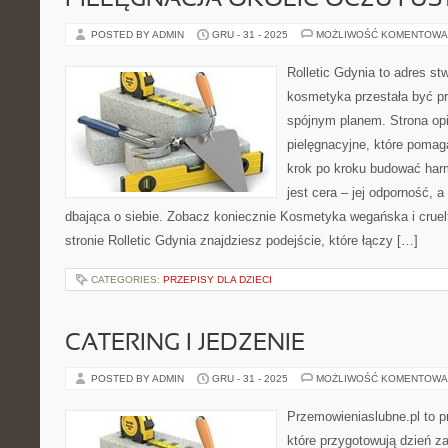
PIELĘGNACJA OKOLIC OCZU I US
POSTED BY ADMIN
GRU - 31 - 2025
MOŻLIWOŚĆ KOMENTOWA
Rolletic Gdynia to adres s
kosmetyka przestała być pr
spójnym planem. Strona opi
pielęgnacyjne, które pomag
krok po kroku budować har
jest cera – jej odporność, a
dbająca o siebie. Zobacz koniecznie Kosmetyka wegańska i cruelt
stronie Rolletic Gdynia znajdziesz podejście, które łączy […]
CATEGORIES:
PRZEPISY DLA DZIECI
CATERING I JEDZENIE
POSTED BY ADMIN
GRU - 31 - 2025
MOŻLIWOŚĆ KOMENTOWA
Przemowieniaslubne.pl to p
które przygotowują dzień za