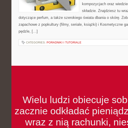
kompozycjach oraz wiedzieć
składzie. Znajdziesz tu wraż
dotyczące perfum, a także szerokiego świata dbania o skórę. Zob
zapachowe z popkultury (filmy, seriale, książki) i Kosmetyczne ga
pędzle, […]
CATEGORIES:
PORADNIKI I TUTORIALE
Wielu ludzi obiecuje sob
zacznie odkładać pieniądz
wraz z nią rachunki, ni