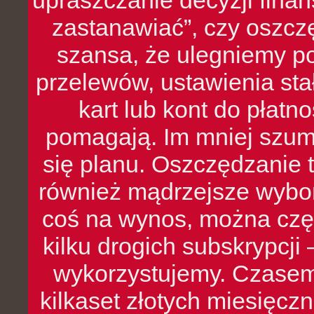
upraszczanie decyzji fina
zastanawiać”, czy oszcz
szansa, że ulegniemy p
przelewów, ustawienia stał
kart lub kont do płat
pomagają. Im mniej szumó
się planu. Oszczędzanie t
również mądrzejsze wybo
coś na wynos, można czę
kilku drogich subskrypcji 
wykorzystujemy. Czasem
kilkaset złotych miesięcz