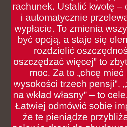
rachunek. Ustalić kwotę – 
i automatycznie przelew
wypłacie. To zmienia wszy
być opcją, a staje się e
rozdzielić oszczędnoś
oszczędzać więcej” to zbyt
moc. Za to „chcę mie
wysokości trzech pensji”,
na wkład własny” – to cel
Łatwiej odmówić sobie i
że te pieniądze przybli