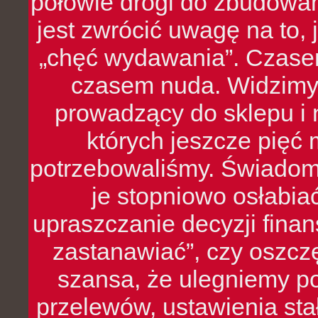
połowie drogi do zbudowa
jest zwrócić uwagę na to,
„chęć wydawania”. Czasem
czasem nuda. Widzimy
prowadzący do sklepu i 
których jeszcze pięć 
potrzebowaliśmy. Świado
je stopniowo osłabia
upraszczanie decyzji fina
zastanawiać”, czy oszcz
szansa, że ulegniemy p
przelewów, ustawienia stał