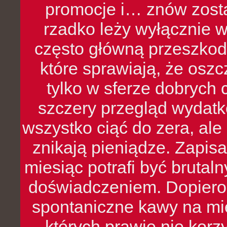
promocje i… znów zosta
rzadko leży wyłącznie 
często główną przeszkod
które sprawiają, że oszcz
tylko w sferze dobrych 
szczery przegląd wydatkó
wszystko ciąć do zera, ale
znikają pieniądze. Zapis
miesiąc potrafi być bruta
doświadczeniem. Dopiero 
spontaniczne kawy na mie
których prawie nie kor