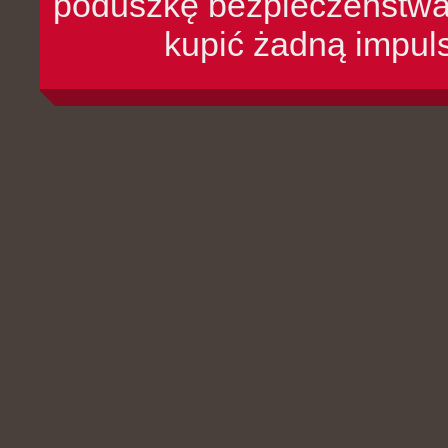
poduszkę bezpieczeństwa, 
kupić żadną impul