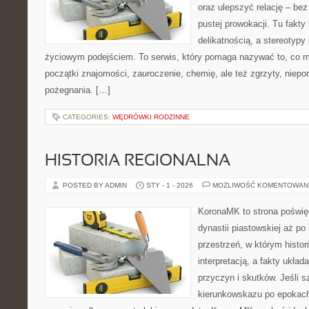
oraz ulepszyć relację – bez
pustej prowokacji. Tu fakty
delikatnością, a stereotypy
życiowym podejściem. To serwis, który pomaga nazywać to, co m
początki znajomości, zauroczenie, chemię, ale też zgrzyty, niepor
pożegnania. […]
CATEGORIES:
WĘDRÓWKI RODZINNE
HISTORIA REGIONALNA
POSTED BY ADMIN
STY - 1 - 2026
MOŻLIWOŚĆ KOMENTOWAN
KoronaMK to strona poświęc
dynastii piastowskiej aż po
przestrzeń, w którym histor
interpretacją, a fakty układ
przyczyn i skutków. Jeśli 
kierunkowskazu po epokach