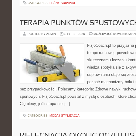
CATEGORIES:
LEŚNY SURVIVAL
TERAPIA PUNKTÓW SPUSTOWYC
POSTED BY ADMIN
STY - 1 - 2026
MOŻLIWOŚĆ KOMENTOWAN
FizjoCoach.pl to przyjazna
terapii ruchowej, powrotowi
skutecznemu leczeniu kontu
wiedza spotyka się z aktyw
usprawniania staje się zro
poznać mechanizmy bólu i 
bez przypadkowości. Polecamy kategorie: Zdrowe nawyki ruchowe 
sportowych. FizjoCoach.pl powstał z myślą o osobach, które chcą 
Cię plecy, jeśli stopa nie […]
CATEGORIES:
MODA I STYLIZACJA