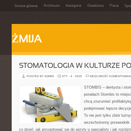
Archiwum
Kategorie
Osadzony
Praca
Strona główna
Spis
ŻMIJA
STOMATOLOGIA W KULTURZE P
POSTED BY ADMIN
STY - 4 - 2026
MOŻLIWOŚĆ KOMENTOWAN
STOMBIS – dentysta i stom
poradach Stombis to miejsc
chcą zrozumieć profilaktyk
podejmować lepsze decyzje
To nie jest tylko zbiór luź
wszechstronny przewodnik 
co dzień, jak przygotować się do wizyty u specjalisty i jak rozróż