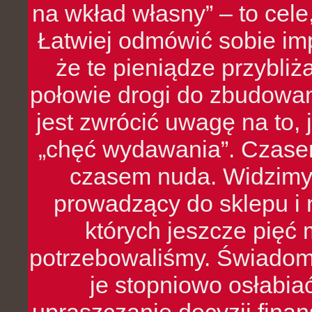
na wkład własny” – to cel
Łatwiej odmówić sobie i
że te pieniądze przybli
połowie drogi do zbudowa
jest zwrócić uwagę na to,
„chęć wydawania”. Czasem
czasem nuda. Widzimy
prowadzący do sklepu i 
których jeszcze pięć 
potrzebowaliśmy. Świado
je stopniowo osłabia