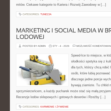
mitów. Ciekawe kategorie to Kariera i Rozwój Zawodowy w […]
CATEGORIES:
TUNEZJA
MARKETING I SOCIAL MEDIA W 
LODOWEJ
POSTED BY ADMIN
STY - 4 - 2026
MOŻLIWOŚĆ KOMENTOWAN
Speed-Ice to miejsce, w kt
słodkości spotyka się z kul
dla tych, którzy chcą robić 
osób, które lubią poznawać
dlaczego jedne porcje wyc
bywają ziarniste. Tu chłód n
sprzymierzeńcem, a każdy pucharek może stać się małą przyjemn
Recenzje lodów sklepowych i gotowych deserów i Rzeźby […]
CATEGORIES:
KARMIENIE I ŻYWIENIE