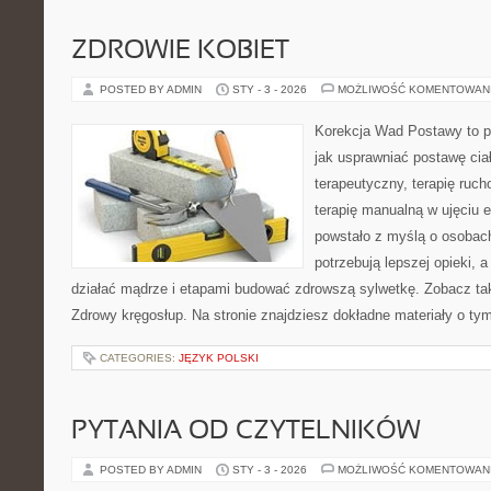
ZDROWIE KOBIET
POSTED BY ADMIN
STY - 3 - 2026
MOŻLIWOŚĆ KOMENTOWAN
Korekcja Wad Postawy to p
jak usprawniać postawę ciał
terapeutyczny, terapię ruch
terapię manualną w ujęciu 
powstało z myślą o osobach,
potrzebują lepszej opieki, a
działać mądrze i etapami budować zdrowszą sylwetkę. Zobacz tak
Zdrowy kręgosłup. Na stronie znajdziesz dokładne materiały o tym
CATEGORIES:
JĘZYK POLSKI
PYTANIA OD CZYTELNIKÓW
POSTED BY ADMIN
STY - 3 - 2026
MOŻLIWOŚĆ KOMENTOWAN