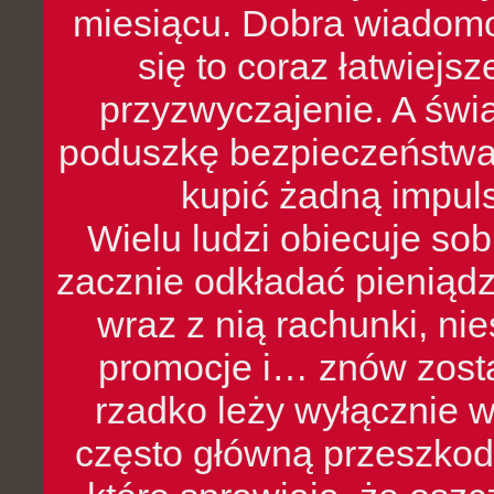
miesiącu. Dobra wiadomoś
się to coraz łatwiejs
przyzwyczajenie. A św
poduszkę bezpieczeństwa, 
kupić żadną impul
Wielu ludzi obiecuje sob
zacznie odkładać pieniądz
wraz z nią rachunki, ni
promocje i… znów zosta
rzadko leży wyłącznie 
często główną przeszkod