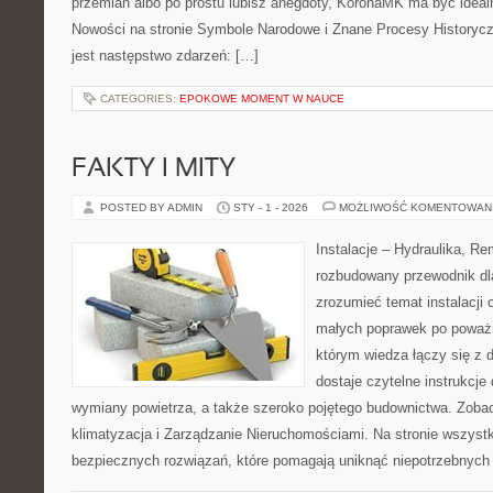
przemian albo po prostu lubisz anegdoty, KoronaMK ma być ideal
Nowości na stronie Symbole Narodowe i Znane Procesy Historyczne
jest następstwo zdarzeń: […]
CATEGORIES:
EPOKOWE MOMENT W NAUCE
FAKTY I MITY
POSTED BY ADMIN
STY - 1 - 2026
MOŻLIWOŚĆ KOMENTOWAN
Instalacje – Hydraulika, R
rozbudowany przewodnik dl
zrozumieć temat instalacji 
małych poprawek po poważn
którym wiedza łączy się z 
dostaje czytelne instrukcje
wymiany powietrza, a także szeroko pojętego budownictwa. Zobac
klimatyzacja i Zarządzanie Nieruchomościami. Na stronie wszystk
bezpiecznych rozwiązań, które pomagają uniknąć niepotrzebnych 