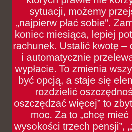
sytuacji, możemy przej
„najpierw płać sobie”. Zam
koniec miesiąca, lepiej po
rachunek. Ustalić kwotę – 
i automatycznie przelew
wypłacie. To zmienia wszy
być opcją, a staje się e
rozdzielić oszczędnoś
oszczędzać więcej” to zbyt
moc. Za to „chcę mie
wysokości trzech pensji”,