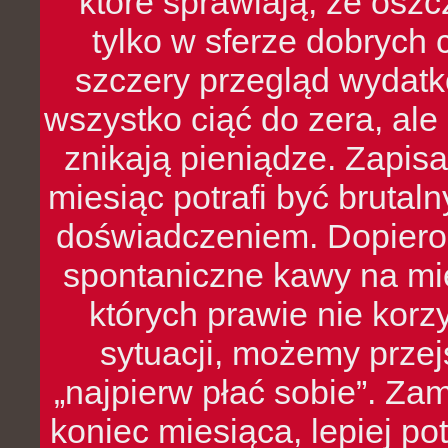
które sprawiają, że oszcz
tylko w sferze dobrych 
szczery przegląd wydatkó
wszystko ciąć do zera, ale
znikają pieniądze. Zapis
miesiąc potrafi być bruta
doświadczeniem. Dopiero 
spontaniczne kawy na mie
których prawie nie kor
sytuacji, możemy przej
„najpierw płać sobie”. Zam
koniec miesiąca, lepiej po