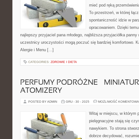
mieć pod ręką przemówienia,
To przestrzeń, w której łąc
spontaniczność idzie w par
opracowaniem. Dzięki temu
najlepszy przyjaciel pana młodego, najbliższa przyjaciółka panny m
uczestnicy uroczystości mogą poczuć się bardziej komfortowo. Kat
Alergie i Menu […]
CATEGORIES:
ZDROWIE I DIETA
PERFUMY PODRÓŻNE – MINIATURY
ATOMIZERY
POSTED BY ADMIN
GRU - 30 - 2025
MOŻLIWOŚĆ KOMENTOWA
Witaj w miejscu, w którym 
pielęgnacyjne stają się czy
nawykiem. To strona stworz
dobrze decydować, rozumie