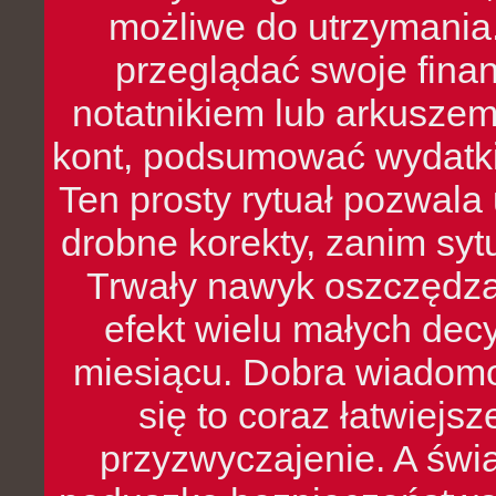
możliwe do utrzymania.
przeglądać swoje fina
notatnikiem lub arkuszem
kont, podsumować wydatki
Ten prosty rytuał pozwala
drobne korekty, zanim syt
Trwały nawyk oszczędzan
efekt wielu małych dec
miesiącu. Dobra wiadomoś
się to coraz łatwiejs
przyzwyczajenie. A św