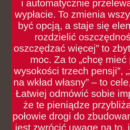
i automatycznie przelew
wypłacie. To zmienia wszy
być opcją, a staje się e
rozdzielić oszczędnoś
oszczędzać więcej” to zbyt
moc. Za to „chcę mie
wysokości trzech pensji”,
na wkład własny” – to cel
Łatwiej odmówić sobie i
że te pieniądze przybli
połowie drogi do zbudowa
jest zwrócić uwagę na to,