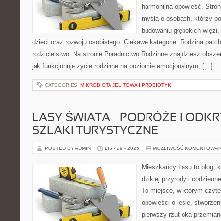
harmonijną opowieść. Stron
myślą o osobach, którzy p
budowaniu głębokich więzi
dzieci oraz rozwoju osobistego. Ciekawe kategorie: Rodzina pat
rodzicielstwo. Na stronie Poradnictwo Rodzinne znajdziesz obszer
jak funkcjonuje życie rodzinne na poziomie emocjonalnym, […]
CATEGORIES:
MIKROBIOTA JELITOWA I PROBIOTYKI
LASY ŚWIATA – PODRÓŻE I ODKRY
SZLAKI TURYSTYCZNE
POSTED BY ADMIN
LIS - 29 - 2025
MOŻLIWOŚĆ KOMENTOWAN
Mieszkańcy Lasu to blog, kt
dzikiej przyrody i codzienn
To miejsce, w którym czyt
opowieści o lesie, stworzen
pierwszy rzut oka przemian