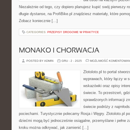
Niezależnie od tego, czy dopiero planujesz kupić swój pierwszy r
długie dystanse, na ProfiBike.pl znajdziesz materiały, które pom
Zobacz koniecznie […]
CATEGORIES:
PRZEPISY DROGOWE W PRAKTYCE
MONAKO I CHORWACJA
POSTED BY ADMIN
GRU - 2 - 2025
MOŻLIWOŚĆ KOMENTOWAN
Zlotoloto.pl to portal stwo
wyprawach, który łączy w so
wskazówki oraz opisy inter
świecie. To przestrzeń, gdz
sprawdzonych informacji z
świecie podróży z najmłods
pociechami. Turystycznie polecamy Rosja i Węgry. Zlotoloto.pl p
dziećmi mogą być jednocześnie osiągalne, przemyślane i pełne z
kroku można odkrywać, jak zamienić […]