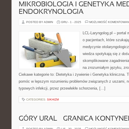
MIKROBIOLOGIA I GENETYKA ME
ENDOKRYNOLOGIA
POSTED BY ADMIN
GRU - 1 - 2025
MOŻLIWOŚĆ KOMENTOWAN
LCL-Laryngolog.pl – portal
o pacjentach, które szukają
medycynie otolaryngologicz
wiedza spotykają się z doś
skomplikowane zagadnieni
na zrozumiałym języku, zr
Ciekawe kategorie to: Dietetyka i żywienie i Genetyka kliniczna. T
pomóc w lepszym rozumieniu problemów związanych z uszami, n
typowych infekcji, przez przewlekłe schorzenia, […]
CATEGORIES:
SIKHIZM
GÓRY URAL – GRANICA KONTYN
POSTED BY ADMIN
LIS - 30 - 2025
MOŻLIWOŚĆ KOMENTOWAN