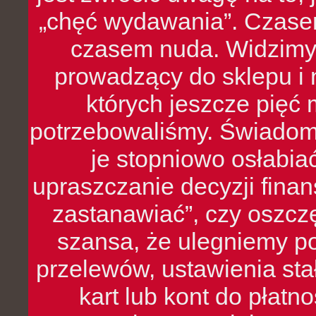
„chęć wydawania”. Czasem
czasem nuda. Widzimy
prowadzący do sklepu i 
których jeszcze pięć 
potrzebowaliśmy. Świado
je stopniowo osłabia
upraszczanie decyzji fina
zastanawiać”, czy oszcz
szansa, że ulegniemy p
przelewów, ustawienia stał
kart lub kont do płat