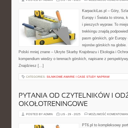
KarpackiLas.pl – Góry, Szl
Europy i Świata to strona, k
i pieszych wypraw. To miejs
trekkingu znajdą podpowied
pasm górskich, gór Europy
rejonów górskich na globie
Polski mniej znane – Ukryte Skarby Krajobrazu i Ekologia i Ochro
kompendium wiedzy o terenach górskich, napisane z perspektywy
Znajdziesz […]
CATEGORIES:
SILNIKOWE AWARIE I CASE STUDY NAPRAW
PYTANIA OD CZYTELNIKÓW I OD
OKOŁOTRENINGOWE
POSTED BY ADMIN
LIS - 29 - 2025
MOŻLIWOŚĆ KOMENTOWAN
PT6.pl to kompleksowy porta