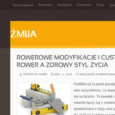
Archiwum
Kategorie
Osadzony
Praca
Strona główna
Spis
ŻMIJA
ROWEROWE MODYFIKACJE I CUST
ROWER A ZDROWY STYL ŻYCIA
POSTED BY ADMIN
GRU - 2 - 2025
MOŻLIWOŚĆ KOMENTOWAN
ProfiBike.pl to portal pośw
oraz wszystkiemu, co wiąż
się na bicyklu. To kawałek 
rowerów łączy się z rzeteln
opowieściami z trasy oraz
dla osób na każdym poziom