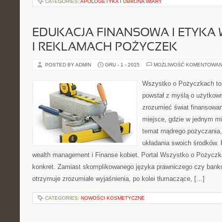
CATEGORIES:
APOLOGETYKA I OBRONA WIARY
EDUKACJA FINANSOWA I ETYKA
I REKLAMACH POŻYCZEK
POSTED BY ADMIN
GRU - 1 - 2025
MOŻLIWOŚĆ KOMENTOWAN
Wszystko o Pożyczkach to s
powstał z myślą o użytkowni
zrozumieć świat finansowani
miejsce, gdzie w jednym mi
temat mądrego pożyczania,
układania swoich środków. 
wealth management i Finanse kobiet. Portal Wszystko o Pożyczka
konkret. Zamiast skomplikowanego języka prawniczego czy bank
otrzymuje zrozumiałe wyjaśnienia, po kolei tłumaczące, […]
CATEGORIES:
NOWOŚCI KOSMETYCZNE