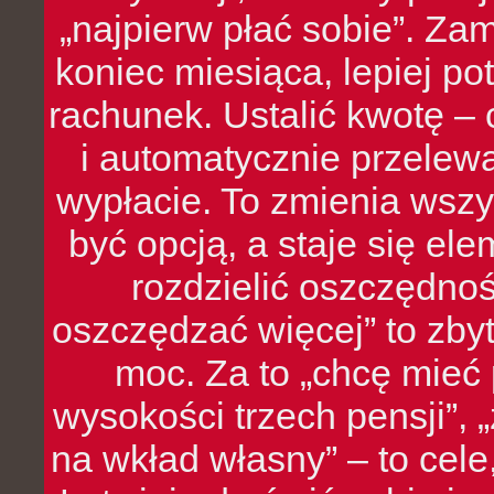
„najpierw płać sobie”. Zam
koniec miesiąca, lepiej po
rachunek. Ustalić kwotę – 
i automatycznie przelew
wypłacie. To zmienia wszy
być opcją, a staje się e
rozdzielić oszczędnoś
oszczędzać więcej” to zbyt
moc. Za to „chcę mie
wysokości trzech pensji”,
na wkład własny” – to cel