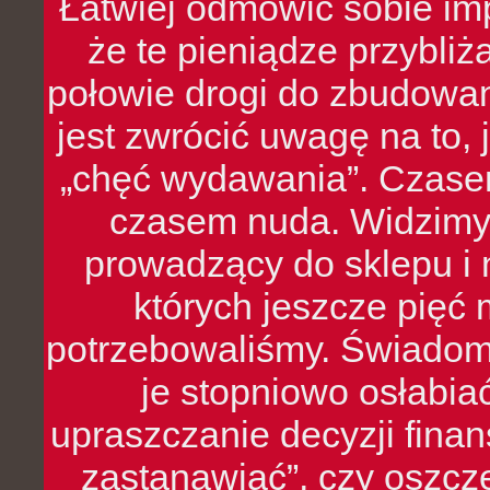
Łatwiej odmówić sobie i
że te pieniądze przybli
połowie drogi do zbudowa
jest zwrócić uwagę na to,
„chęć wydawania”. Czasem
czasem nuda. Widzimy
prowadzący do sklepu i 
których jeszcze pięć 
potrzebowaliśmy. Świado
je stopniowo osłabia
upraszczanie decyzji fina
zastanawiać”, czy oszcz