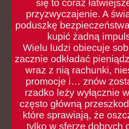
się to coraz łatwiejs
przyzwyczajenie. A św
poduszkę bezpieczeństwa, 
kupić żadną impul
Wielu ludzi obiecuje sob
zacznie odkładać pieniądz
wraz z nią rachunki, ni
promocje i… znów zosta
rzadko leży wyłącznie 
często główną przeszkod
które sprawiają, że oszcz
tylko w sferze dobrych 