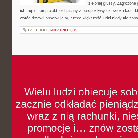
zielonej głuszy. Zagrożone g
ich tropy. Ten projekt jest pisany z perspektywy człowieka lasu, k
wśród drzew i obserwuje to, czego większość ludzi nigdy nie zob
CATEGORIES:
MODA DZIECIĘCA
Wielu ludzi obiecuje sob
zacznie odkładać pieniądz
wraz z nią rachunki, ni
promocje i… znów zosta