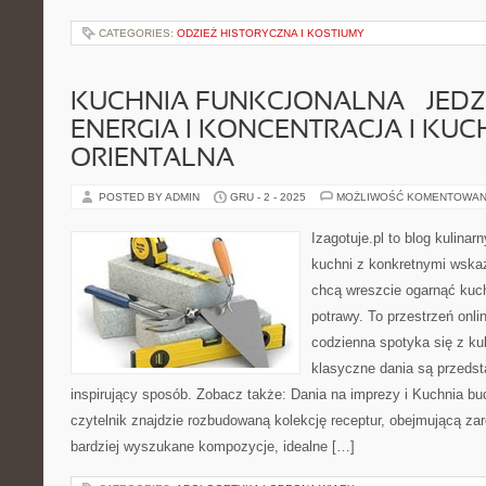
CATEGORIES:
ODZIEŻ HISTORYCZNA I KOSTIUMY
KUCHNIA FUNKCJONALNA – JEDZ
ENERGIA I KONCENTRACJA I KUC
ORIENTALNA
POSTED BY ADMIN
GRU - 2 - 2025
MOŻLIWOŚĆ KOMENTOWAN
Izagotuje.pl to blog kulinar
kuchni z konkretnymi wska
chcą wreszcie ogarnąć kuc
potrawy. To przestrzeń onli
codzienna spotyka się z ku
klasyczne dania są przedst
inspirujący sposób. Zobacz także: Dania na imprezy i Kuchnia bu
czytelnik znajdzie rozbudowaną kolekcję receptur, obejmującą zar
bardziej wyszukane kompozycje, idealne […]