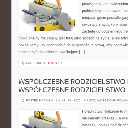
poświęcony jest ćwiczenio
praktycznym zestawom ruc
miejsce, gdzie początkujący
ćwiczący znajdą konkretne 
zachętę do codziennego tren
funkcjonalny rozumiany jest tutaj jako sposób na życie, a nie tyl
pokazujemy, jak podchodzić do aktywności z głową, aby poprawi
zmniejszyć dolegliwości wynikające […]
CATEGORIES:
OKRES PRL
WSPÓŁCZESNE RODZICIELSTWO 
WSPÓŁCZESNE RODZICIELSTWO
POSTED BY ADMIN
LIS - 29 - 2025
MOŻLIWOŚĆ KOMENTOWAN
Poradnictwo Rodzinne to mi
się sercem przekazu, a wie
związek i opieka nad dziećm