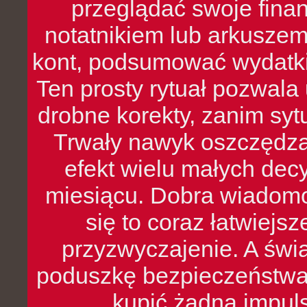
przeglądać swoje fina
notatnikiem lub arkuszem
kont, podsumować wydatki
Ten prosty rytuał pozwala
drobne korekty, zanim syt
Trwały nawyk oszczędzan
efekt wielu małych dec
miesiącu. Dobra wiadomoś
się to coraz łatwiejs
przyzwyczajenie. A św
poduszkę bezpieczeństwa, 
kupić żadną impul