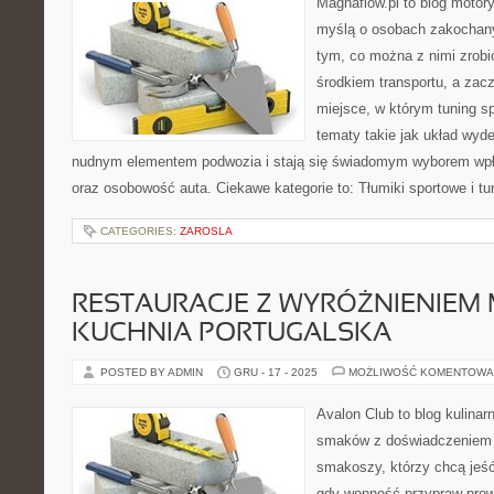
Magnaflow.pl to blog motory
myślą o osobach zakochan
tym, co można z nimi zrobić
środkiem transportu, a zac
miejsce, w którym tuning sp
tematy takie jak układ wyd
nudnym elementem podwozia i stają się świadomym wyborem wpł
oraz osobowość auta. Ciekawe kategorie to: Tłumiki sportowe i tu
CATEGORIES:
ZAROSLA
RESTAURACJE Z WYRÓŻNIENIEM M
KUCHNIA PORTUGALSKA
POSTED BY ADMIN
GRU - 17 - 2025
MOŻLIWOŚĆ KOMENTOWA
Avalon Club to blog kulinarn
smaków z doświadczeniem p
smakoszy, którzy chcą jeść 
gdy wonność przypraw prowa