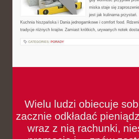
miska staje się zaproszeni
jest jak kulinarna przystań
Kuchnia hiszpańska i Dania jednogarnkowe i comfort food. Rdzen
tradycje różnych krajów. Zamiast krótkich, urywanych notek dosta
CATEGORIES:
PORADY
Wielu ludzi obiecuje sob
zacznie odkładać pieniądz
wraz z nią rachunki, ni