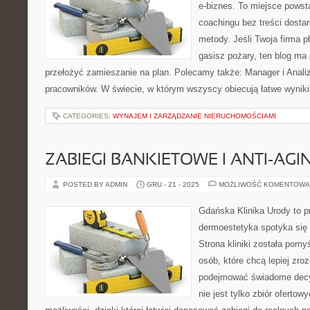
e-biznes. To miejsce powst
coachingu bez treści dosta
metody. Jeśli Twoja firma pł
gasisz pożary, ten blog ma
przełożyć zamieszanie na plan. Polecamy także: Manager i Anali
pracowników. W świecie, w którym wszyscy obiecują łatwe wynik
CATEGORIES:
WYNAJEM I ZARZĄDZANIE NIERUCHOMOŚCIAMI
ZABIEGI BANKIETOWE I ANTI-AGI
POSTED BY ADMIN
GRU - 21 - 2025
MOŻLIWOŚĆ KOMENTOWA
Gdańska Klinika Urody to p
dermoestetyka spotyka się z
Strona kliniki została pom
osób, które chcą lepiej zro
podejmować świadome decy
nie jest tylko zbiór oferto