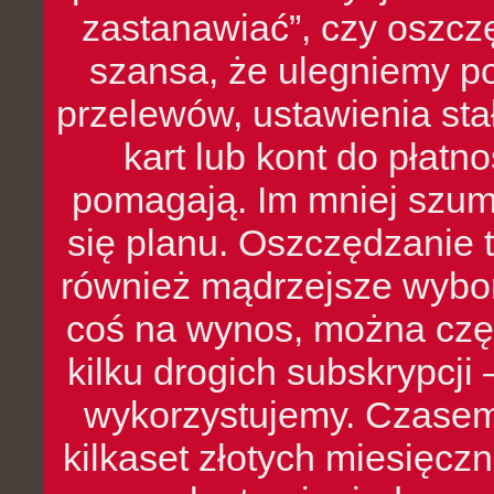
zastanawiać”, czy oszcz
szansa, że ulegniemy p
przelewów, ustawienia stał
kart lub kont do płat
pomagają. Im mniej szumó
się planu. Oszczędzanie t
również mądrzejsze wybo
coś na wynos, można czę
kilku drogich subskrypcji 
wykorzystujemy. Czasem
kilkaset złotych miesięcz