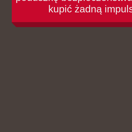
kupić żadną impul