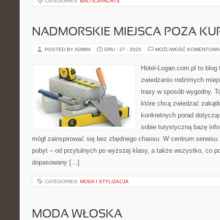
CATEGORIES:
BALTICAYACHTS
NADMORSKIE MIEJSCA POZA KU
POSTED BY ADMIN
GRU - 27 - 2025
MOŻLIWOŚĆ KOMENTOWA
Hotel-Logan.com.pl to blog
zwiedzaniu rodzimych miej
trasy w sposób wygodny. To
które chcą zwiedzać zakątk
konkretnych porad dotycząc
sobie turystyczną bazę info
mógł zainspirować się bez zbędnego chaosu. W centrum serwisu z
pobyt – od przytulnych po wyższej klasy, a także wszystko, co 
dopasowany […]
CATEGORIES:
MODA I STYLIZACJA
MODA WŁOSKA