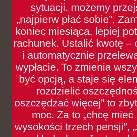
sytuacji, możemy przej
„najpierw płać sobie”. Zam
koniec miesiąca, lepiej po
rachunek. Ustalić kwotę – 
i automatycznie przelew
wypłacie. To zmienia wszy
być opcją, a staje się e
rozdzielić oszczędnoś
oszczędzać więcej” to zbyt
moc. Za to „chcę mie
wysokości trzech pensji”,