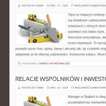
POSTED BY ADMIN
GRU - 27 - 2025
MOŻLIWOŚĆ KOMENTOWA
Tajus to magazyn modowy d
się świadomie i jednocześn
estetykach z różnych stron
opowieści stoi italian style
francuska nonszalancja, al
trzech etykietach. To raczej
prowadzi przez linie, sploty, barwy i akcenty tak, by czytelnik m
adaptować je do własnej codzienności. Koniecznie zobacz: Must-
CATEGORIES:
CARDIO I WYTRZYMAŁOŚĆ
RELACJE WSPÓLNIKÓW I INWES
POSTED BY ADMIN
GRU - 26 - 2025
MOŻLIWOŚĆ KOMENTOWA
Manager w Opałach to blog
przedsiębiorców, kierownikó