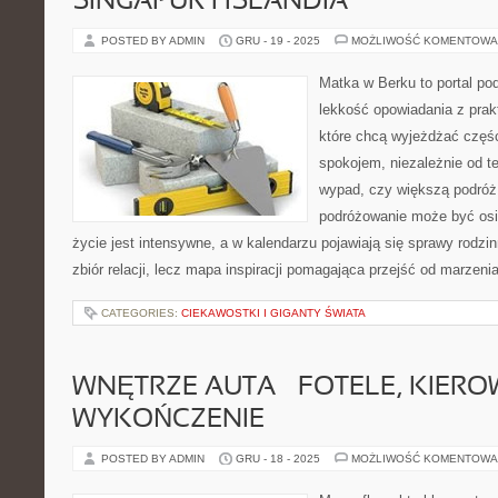
SINGAPUR I ISLANDIA
POSTED BY ADMIN
GRU - 19 - 2025
MOŻLIWOŚĆ KOMENTOWA
Matka w Berku to portal pod
lekkość opowiadania z prak
które chcą wyjeżdżać częśc
spokojem, niezależnie od t
wypad, czy większą podróż.
podróżowanie może być osi
życie jest intensywne, a w kalendarzu pojawiają się sprawy rodzin
zbiór relacji, lecz mapa inspiracji pomagająca przejść od marzenia
CATEGORIES:
CIEKAWOSTKI I GIGANTY ŚWIATA
WNĘTRZE AUTA – FOTELE, KIERO
WYKOŃCZENIE
POSTED BY ADMIN
GRU - 18 - 2025
MOŻLIWOŚĆ KOMENTOWA