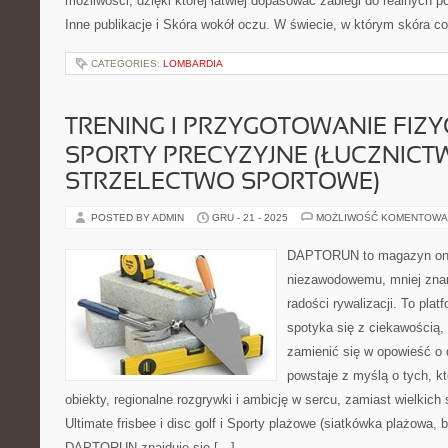
możliwości, dzięki której łatwiej dopasować zabiegi do realnych p
Inne publikacje i Skóra wokół oczu. W świecie, w którym skóra co
CATEGORIES:
LOMBARDIA
TRENING I PRZYGOTOWANIE FIZY
SPORTY PRECYZYJNE (ŁUCZNICT
STRZELECTWO SPORTOWE)
POSTED BY ADMIN
GRU - 21 - 2025
MOŻLIWOŚĆ KOMENTOWA
DAPTORUN to magazyn onli
niezawodowemu, mniej zna
radości rywalizacji. To plat
spotyka się z ciekawością, 
zamienić się w opowieść o 
powstaje z myślą o tych, k
obiekty, regionalne rozgrywki i ambicję w sercu, zamiast wielkic
Ultimate frisbee i disc golf i Sporty plażowe (siatkówka plażowa,
DAPTORUN znajduje się […]