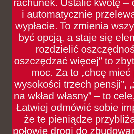
rachunek. Ustalić kwotę – 
i automatycznie przelew
wypłacie. To zmienia wszy
być opcją, a staje się e
rozdzielić oszczędnoś
oszczędzać więcej” to zbyt
moc. Za to „chcę mie
wysokości trzech pensji”,
na wkład własny” – to cel
Łatwiej odmówić sobie i
że te pieniądze przybli
połowie drogi do zbudowa