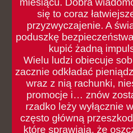
miesiącu. Dobra wiadomoś
się to coraz łatwiejs
przyzwyczajenie. A św
poduszkę bezpieczeństwa, 
kupić żadną impul
Wielu ludzi obiecuje sob
zacznie odkładać pieniądz
wraz z nią rachunki, ni
promocje i… znów zosta
rzadko leży wyłącznie 
często główną przeszkod
które sprawiają, że oszcz