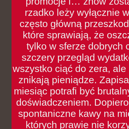
promocje i… znów zosta
rzadko leży wyłącznie 
często główną przeszkod
które sprawiają, że oszcz
tylko w sferze dobrych 
szczery przegląd wydatkó
wszystko ciąć do zera, ale
znikają pieniądze. Zapis
miesiąc potrafi być bruta
doświadczeniem. Dopiero 
spontaniczne kawy na mie
których prawie nie kor