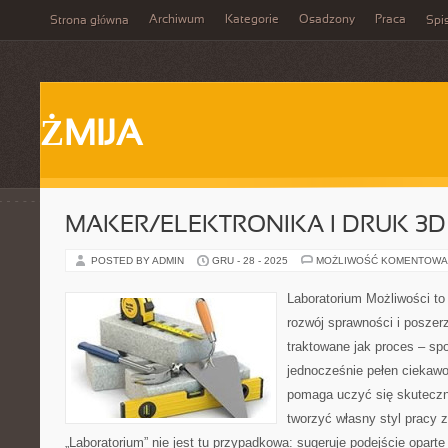
Archiwum
Kategorie
Osadzony
Praca
Strona główna
Spis
ŻMIJA
MAKER/ELEKTRONIKA I DRUK 3D
POSTED BY ADMIN
GRU - 28 - 2025
MOŻLIWOŚĆ KOMENTOWA
Laboratorium Możliwości to
rozwój sprawności i poszer
traktowane jak proces – sp
jednocześnie pełen ciekawoś
pomaga uczyć się skuteczn
tworzyć własny styl pracy 
„Laboratorium” nie jest tu przypadkowa: sugeruje podejście oparte