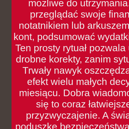
możliwe do utrzymania.
przeglądać swoje fina
notatnikiem lub arkuszem
kont, podsumować wydatki
Ten prosty rytuał pozwala
drobne korekty, zanim syt
Trwały nawyk oszczędzan
efekt wielu małych dec
miesiącu. Dobra wiadomoś
się to coraz łatwiejs
przyzwyczajenie. A św
poduszkę bezpieczeństwa, 