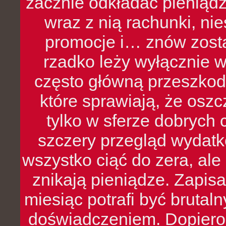
zacznie odkładać pieniądz
wraz z nią rachunki, ni
promocje i… znów zosta
rzadko leży wyłącznie 
często główną przeszkod
które sprawiają, że oszcz
tylko w sferze dobrych 
szczery przegląd wydatkó
wszystko ciąć do zera, ale
znikają pieniądze. Zapis
miesiąc potrafi być bruta
doświadczeniem. Dopiero 