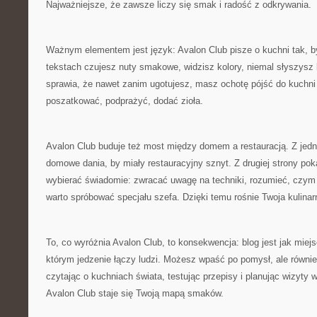
Najważniejsze, że zawsze liczy się smak i radość z odkrywania.
Ważnym elementem jest język: Avalon Club pisze o kuchni tak, 
tekstach czujesz nuty smakowe, widzisz kolory, niemal słyszysz 
sprawia, że nawet zanim ugotujesz, masz ochotę pójść do kuchni 
poszatkować, podprażyć, dodać zioła.
Avalon Club buduje też most między domem a restauracją. Z jedne
domowe dania, by miały restauracyjny sznyt. Z drugiej strony pok
wybierać świadomie: zwracać uwagę na techniki, rozumieć, czym 
warto spróbować specjału szefa. Dzięki temu rośnie Twoja kulina
To, co wyróżnia Avalon Club, to konsekwencja: blog jest jak miejs
którym jedzenie łączy ludzi. Możesz wpaść po pomysł, ale równie
czytając o kuchniach świata, testując przepisy i planując wizyty
Avalon Club staje się Twoją mapą smaków.