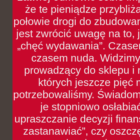
że te pieniądze przybli
połowie drogi do zbudowa
jest zwrócić uwagę na to,
„chęć wydawania”. Czasem
czasem nuda. Widzimy
prowadzący do sklepu i 
których jeszcze pięć 
potrzebowaliśmy. Świado
je stopniowo osłabia
upraszczanie decyzji fina
zastanawiać”, czy oszcz