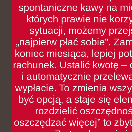
spontaniczne kawy na mie
których prawie nie kor
sytuacji, możemy przej
„najpierw płać sobie”. Zam
koniec miesiąca, lepiej po
rachunek. Ustalić kwotę – 
i automatycznie przelew
wypłacie. To zmienia wszy
być opcją, a staje się e
rozdzielić oszczędnoś
oszczędzać więcej” to zbyt