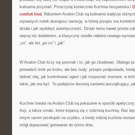
kulinarna przystań. Przeczytaj koniecznie Kuchnia hiszpańska i
D
comfort food
. Rdzeniem Avalon Club są kulinarne tradycje różnych
urywanych notek dostajesz narrację, w której przepis ma konteks
działa i jak wydobyć autentyczność. Dzięki temu nawet prosta s
więcej niż dodatkiem, a klasyczny noodle nabiera nowego wymiaru
„co”, ale też „po co” i „jak”.
W Avalon Club liczy się posmak i to, jak go zbudować. Dlatego pr
prowadzić krok po kroku, ale bez nudy: przepis podpowiada, kied
dobrać olej, jak kontrolować ogień i jak rozpoznać moment, w któ
takie, jak ma być. To podejście docenią zarówno początkujący, j
Kuchnie świata na Avalon Club są pokazane w sposób apetyczny. 
Azji, a także smaki, które kojarzą się z rodzinną kuchnią. Raz bę
innym razem przekąski na szybko, a kiedy indziej kuchnia restau
mógł dopasować gotowanie do rytmu dnia.