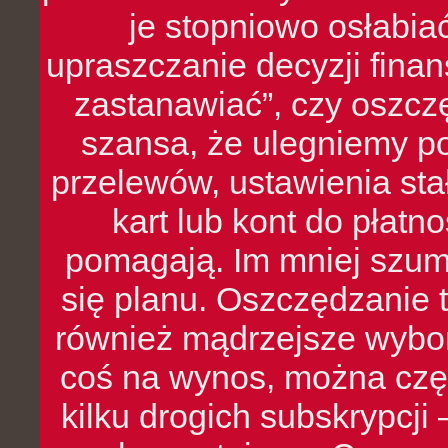
je stopniowo osłabia
upraszczanie decyzji fina
zastanawiać”, czy oszcz
szansa, że ulegniemy p
przelewów, ustawienia stał
kart lub kont do płat
pomagają. Im mniej szumó
się planu. Oszczędzanie t
również mądrzejsze wybo
coś na wynos, można czę
kilku drogich subskrypcji 