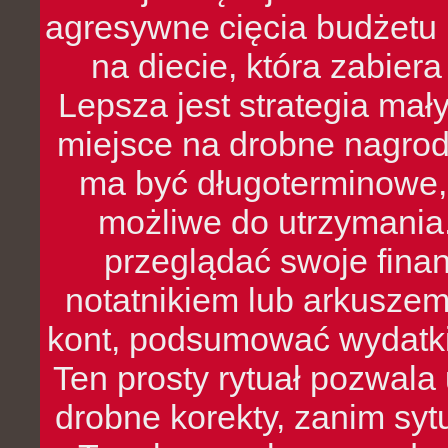
agresywne cięcia budżetu 
na diecie, która zabier
Lepsza jest strategia mał
miejsce na drobne nagrod
ma być długoterminowe, 
możliwe do utrzymania.
przeglądać swoje fina
notatnikiem lub arkuszem
kont, podsumować wydatki
Ten prosty rytuał pozwala
drobne korekty, zanim syt