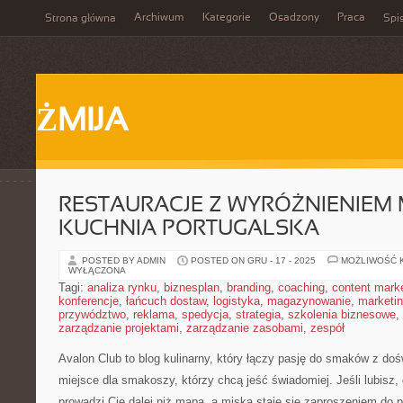
Archiwum
Kategorie
Osadzony
Praca
Strona główna
Spis
ŻMIJA
RESTAURACJE Z WYRÓŻNIENIEM M
KUCHNIA PORTUGALSKA
POSTED BY ADMIN
POSTED ON GRU - 17 - 2025
MOŻLIWOŚĆ 
WYŁĄCZONA
Tagi:
analiza rynku
,
biznesplan
,
branding
,
coaching
,
content mark
konferencje
,
łańcuch dostaw
,
logistyka
,
magazynowanie
,
marketi
przywództwo
,
reklama
,
spedycja
,
strategia
,
szkolenia biznesowe
,
zarządzanie projektami
,
zarządzanie zasobami
,
zespół
Avalon Club to blog kulinarny, który łączy pasję do smaków z do
miejsce dla smakoszy, którzy chcą jeść świadomiej. Jeśli lubisz
prowadzi Cię dalej niż mapa, a miska staje się zaproszeniem do p