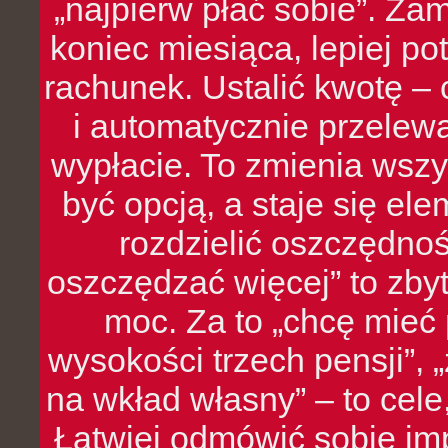
„najpierw płać sobie”. Zam
koniec miesiąca, lepiej po
rachunek. Ustalić kwotę – 
i automatycznie przelew
wypłacie. To zmienia wszy
być opcją, a staje się e
rozdzielić oszczędnoś
oszczędzać więcej” to zbyt
moc. Za to „chcę mie
wysokości trzech pensji”,
na wkład własny” – to cel
Łatwiej odmówić sobie i