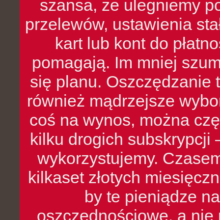
szansa, że ulegniemy p
przelewów, ustawienia stał
kart lub kont do płat
pomagają. Im mniej szumó
się planu. Oszczędzanie t
również mądrzejsze wybo
coś na wynos, można czę
kilku drogich subskrypcji 
wykorzystujemy. Czasem
kilkaset złotych miesięcz
by te pieniądze na
oszczędnościowe, a nie r