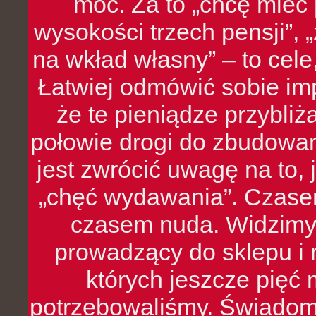
moc. Za to „chcę mie
wysokości trzech pensji”,
na wkład własny” – to cel
Łatwiej odmówić sobie i
że te pieniądze przybli
połowie drogi do zbudowa
jest zwrócić uwagę na to,
„chęć wydawania”. Czasem
czasem nuda. Widzimy
prowadzący do sklepu i 
których jeszcze pięć 
potrzebowaliśmy. Świado