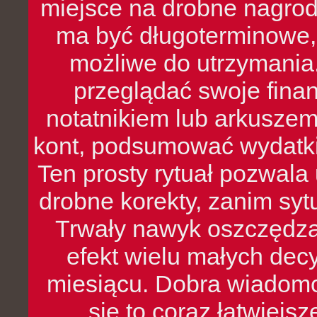
miejsce na drobne nagrod
ma być długoterminowe, 
możliwe do utrzymania.
przeglądać swoje fina
notatnikiem lub arkuszem
kont, podsumować wydatki
Ten prosty rytuał pozwala
drobne korekty, zanim syt
Trwały nawyk oszczędzan
efekt wielu małych dec
miesiącu. Dobra wiadomoś
się to coraz łatwiejs