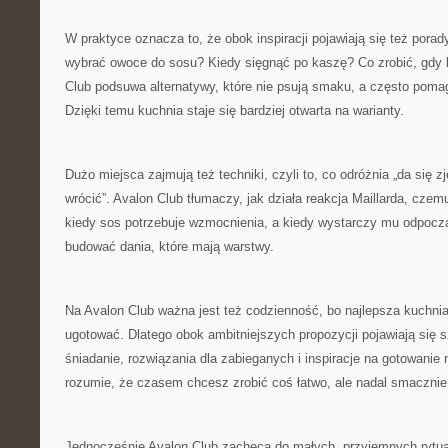
W praktyce oznacza to, że obok inspiracji pojawiają się też pora
wybrać owoce do sosu? Kiedy sięgnąć po kaszę? Co zrobić, gdy 
Club podsuwa alternatywy, które nie psują smaku, a często poma
Dzięki temu kuchnia staje się bardziej otwarta na warianty.
Dużo miejsca zajmują też techniki, czyli to, co odróżnia „da się z
wrócić”. Avalon Club tłumaczy, jak działa reakcja Maillarda, czem
kiedy sos potrzebuje wzmocnienia, a kiedy wystarczy mu odpoczą
budować dania, które mają warstwy.
Na Avalon Club ważna jest też codzienność, bo najlepsza kuchnia t
ugotować. Dlatego obok ambitniejszych propozycji pojawiają się 
śniadanie, rozwiązania dla zabieganych i inspiracje na gotowanie 
rozumie, że czasem chcesz zrobić coś łatwo, ale nadal smacznie
Jednocześnie Avalon Club zachęca do małych, przyjemnych rytua