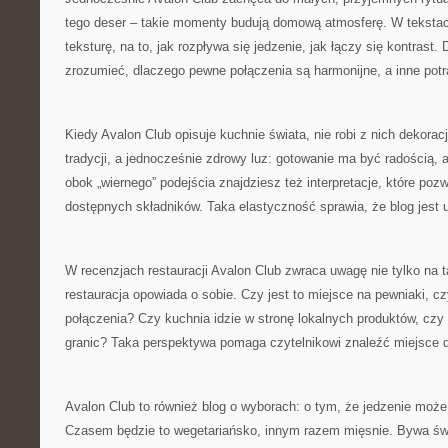
tego deser – takie momenty budują domową atmosferę. W teksta
teksturę, na to, jak rozpływa się jedzenie, jak łączy się kontrast. 
zrozumieć, dlaczego pewne połączenia są harmonijne, a inne potra
Kiedy Avalon Club opisuje kuchnie świata, nie robi z nich dekorac
tradycji, a jednocześnie zdrowy luz: gotowanie ma być radością,
obok „wiernego” podejścia znajdziesz też interpretacje, które po
dostępnych składników. Taka elastyczność sprawia, że blog jest 
W recenzjach restauracji Avalon Club zwraca uwagę nie tylko na tal
restauracja opowiada o sobie. Czy jest to miejsce na pewniaki, c
połączenia? Czy kuchnia idzie w stronę lokalnych produktów, czy
granic? Taka perspektywa pomaga czytelnikowi znaleźć miejsce d
Avalon Club to również blog o wyborach: o tym, że jedzenie może 
Czasem będzie to wegetariańsko, innym razem mięsnie. Bywa św