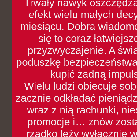
Trwały nawyk oszczędzan
efekt wielu małych dec
miesiącu. Dobra wiadomoś
się to coraz łatwiejs
przyzwyczajenie. A św
poduszkę bezpieczeństwa, 
kupić żadną impul
Wielu ludzi obiecuje sob
zacznie odkładać pieniądz
wraz z nią rachunki, ni
promocje i… znów zosta
rzadko leży wyłącznie 