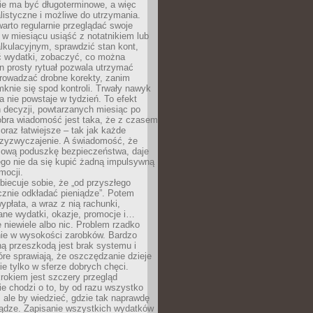
e ma być długoterminowe, a więc
listyczne i możliwe do utrzymania.
arto regularnie przeglądać swoje
 w miesiącu usiąść z notatnikiem lub
lkulacyjnym, sprawdzić stan kont,
wydatki, zobaczyć, co można
n prosty rytuał pozwala utrzymać
prowadzać drobne korekty, zanim
knie się spod kontroli. Trwały nawyk
 nie powstaje w tydzień. To efekt
 decyzji, powtarzanych miesiąc po
obra wiadomość jest taka, że z czasem
coraz łatwiejsze – tak jak każde
rzyzwyczajenie. A świadomość, że
ową poduszkę bezpieczeństwa, daje
ego nie da się kupić żadną impulsywną
mocji.
obiecuje sobie, że „od przyszłego
cznie odkładać pieniądze”. Potem
ypłata, a wraz z nią rachunki,
ane wydatki, okazje, promocje i…
 niewiele albo nic. Problem rzadko
nie w wysokości zarobków. Bardzo
ą przeszkodą jest brak systemu i
re sprawiają, że oszczędzanie dzieje
nie tylko w sferze dobrych chęci.
rokiem jest szczery przegląd
e chodzi o to, by od razu wszystko
, ale by wiedzieć, gdzie tak naprawdę
iądze. Zapisanie wszystkich wydatków