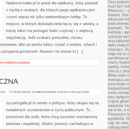
POLSKI
Oszczędzani
Nadorsze-haller.pl to portal dla wędkarzy, który powstał
musi być rea
z myślą o osobach, dla których pasja wędkarska jest
Wreszcie – w
finanse. Raz
czymś więcej niż tylko weekendowym hobby. To
arkuszem ka
podsumować 
miejsce, w którym doświadczenie łączy się z wiedzą, a
poprawić. Te
każdy tekst ma pomagać łowić częściej i z większą
kontrolę i w
sytuacja wym
satysfakcją. Jeśli szukasz pomysłów, chcesz
oszczędzania
estawów, albo po prostu lubisz czytać o wodzie, rybach i
wielu małych
miesiącu. D
u przyjazną przestrzeń. Nowości na stronie to […]
staje się to 
wyrobione p
mamy finans
FIA CHRZEŚCIJAŃSKA
spokój, któr
rzeczą z pro
Wielu ludzi 
miesiąca za
ECZNA
przychodzi w
niespodziew
POLITYKA
2026
MOŻLIWOŚĆ KOMENTOWANIA
ZOSTAŁA WYŁĄCZONA
znów zostaje
SPOŁECZNA
leży wyłącz
często główn
ryszard-galla.pl to serwis o polityce, który skupia się na
nawyków, któ
świadomym uczestnictwie w życiu publicznym. To
się w tle, a 
Pierwszym k
przestrzeń dla osób, które chcą rozumieć mechanizmy
wydatków. Ni
ciąć do zera
państwa i wspólnoty, śledzić procesy zachodzące w
znikają pien