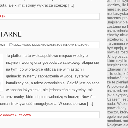
wartościowy
widzimy, ile
buta, ale klimat strony wykracza szerzej: […]
mieście, prz
nie korzysta
RSKI
możemy prze
„najpierw pł
zostanie na 
oszczędności
ITARNE
choćby niewi
przelewać ją
To zmienia 
INSTALACJE
2026
MOŻLIWOŚĆ KOMENTOWANIA
ZOSTAŁA WYŁĄCZONA
być opcją, a
SANITARNE
również rozd
Ta platforma to wieloaspektowe miejsce wiedzy o
„Chcę oszczę
które szybko
inżynierii wodnej oraz gospodarce ściekowej. Skupia się
bezpieczeńst
na tym, co w praktyce oblicza się w miastach i
„zbieram na 
– to cele, k
gminach: systemy zaopatrzenia w wodę, systemy
odmówić sob
że te pienią
kanalizacyjne, a także odwodnienie. Całość jest opisana
W połowie d
w sposób inżynierski, ale jednocześnie czytelny, tak
oszczędzania
jakie sygnał
liści oraz osoby, które dopiero wchodzą w branżę. Nowości
Czasem jest
nienia i Efektywność Energetyczna. W sercu serwisu […]
nuda. Widzi
prowadzący d
rzeczy, któr
A BUDOWIE I W DOMU
ogóle nie p
mechanizmów
Kolejnym el