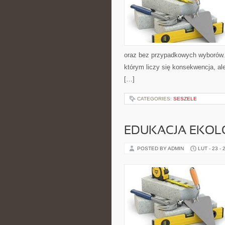
oraz bez przypadkowych wyborów. S
którym liczy się konsekwencja, a
[…]
CATEGORIES:
SESZELE
EDUKACJA EKOL
POSTED BY ADMIN
LUT - 23 - 