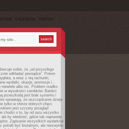
SCRIBE
FACEBOOK
TWITTER
obiecuje sobie, że „od przyszłego
cznie odkładać pieniądze”. Potem
ypłata, a wraz z nią rachunki,
ane wydatki, okazje, promocje i…
 niewiele albo nic. Problem rzadko
nie w wysokości zarobków. Bardzo
ą przeszkodą jest brak systemu i
re sprawiają, że oszczędzanie dzieje
nie tylko w sferze dobrych chęci.
rokiem jest szczery przegląd
e chodzi o to, by od razu wszystko
, ale by wiedzieć, gdzie tak naprawdę
iądze. Zapisanie wszystkich wydatków
c potrafi być brutalnym, ale niezwykle