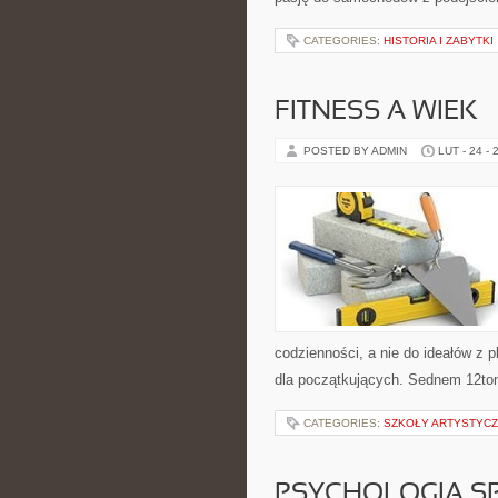
CATEGORIES:
HISTORIA I ZABYTKI
FITNESS A WIEK
POSTED BY ADMIN
LUT - 24 - 
codzienności, a nie do ideałów z p
dla początkujących. Sednem 12ton
CATEGORIES:
SZKOŁY ARTYSTYCZ
PSYCHOLOGIA S