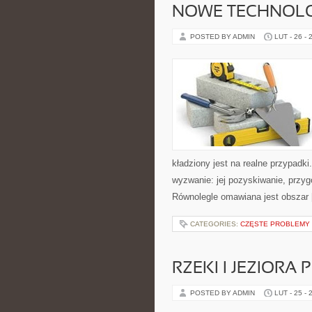
NOWE TECHNOLOG
POSTED BY ADMIN
LUT - 26 - 
kładziony jest na realne przypadk
wyzwanie: jej pozyskiwanie, przygo
Równolegle omawiana jest obszar
CATEGORIES:
CZĘSTE PROBLEMY 
RZEKI I JEZIORA 
POSTED BY ADMIN
LUT - 25 - 