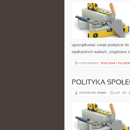
uporządkować swoje podejście do z
wędkarskich realiach, znajdziesz t
CATEGORIES:
TEOLOGIA I FILOZO
POLITYKA SPOŁ
POSTED BY ADMIN
LUT - 25 - 