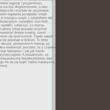
robne nagrody i przyjemności.
e ma być długoterminowe, a więc
listyczne i możliwe do utrzymania.
arto regularnie przeglądać swoje
 w miesiącu usiąść z notatnikiem lub
lkulacyjnym, sprawdzić stan kont,
wydatki, zobaczyć, co można
n prosty rytuał pozwala utrzymać
prowadzać drobne korekty, zanim
knie się spod kontroli. Trwały nawyk
 nie powstaje w tydzień. To efekt
 decyzji, powtarzanych miesiąc po
obra wiadomość jest taka, że z czasem
coraz łatwiejsze – tak jak każde
rzyzwyczajenie. A świadomość, że
ową poduszkę bezpieczeństwa, daje
ego nie da się kupić żadną impulsywną
mocji.