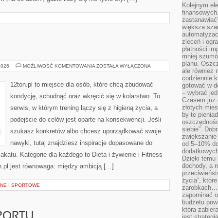
Kolejnym el
finansowych.
zastanawiać
większa sza
automatyzacj
zleceń i ogra
płatności i
mniej szumów
planu. Oszcz
FITNESS
2026
MOŻLIWOŚĆ KOMENTOWANIA
ZOSTAŁA WYŁĄCZONA
ale również
A
WIEK
codziennie 
12ton.pl to miejsce dla osób, które chcą zbudować
gotować w do
– wybrać jed
kondycję, schudnąć oraz wkręcić się w kolarstwo. To
Czasem już 
złotych mies
serwis, w którym trening łączy się z higieną życia, a
by te pienią
podejście do celów jest oparte na konsekwencji. Jeśli
oszczędności
siebie”. Dob
szukasz konkretów albo chcesz uporządkować swoje
zwiększanie
nawyki, tutaj znajdziesz inspiracje dopasowane do
od 5–10% do
dodatkowych 
lakatu. Kategorie dla każdego to Dieta i żywienie i Fitness
Dzięki temu 
dochody, a r
.pl jest równowaga: między ambicją […]
przeciwieńst
życia”, któr
NE I SPORTOWE
zarobkach… 
zapominać o 
budżetu powo
która zabie
PORTU
jest strateg