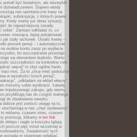
c potrafi być brutalnym, ale niezwykle
m doświadczeniem. Dopiero wtedy
 kosztują nas spontaniczne kawy na
ekąski, subskrypcje, z których prawie
my. Kiedy mamy już obraz sytuacji,
jść do najważniejszej zasady:
ać sobie”. Zamiast odkładać to, co
koniec miesiąca, lepiej potraktować
 jak stały rachunek. Ustalić kwotę –
elki procent pensji – i automatycznie
 na osobne konto zaraz po wypłacie.
wszystko, bo oszczędzanie przestaje
 staje się elementem budżetu. Warto
zielić oszczędności na konkretne cele.
dzać więcej” to zbyt ogólne hasło,
 traci moc. Za to „chcę mieć poduszkę
wa w wysokości trzech pensji”,
wakacje”, „odkładam na wkład własny”
tóre możemy sobie wyobrazić. Łatwiej
ie impulsywnego zakupu, gdy wiemy,
dze przybliżają nas do czegoś realnego.
rogi do zbudowania nawyku
 dobrze jest zwrócić uwagę na to,
y uruchamiają w nas „chęć wydawania”.
 to reklama, czasem stres, czasem
my promocję, klikamy w
ten link
o sklepu i nagle w koszyku lądują
ych jeszcze pięć minut wcześniej w
otrzebowaliśmy. Świadomość tych
 pozwala je stopniowo osłabiać.