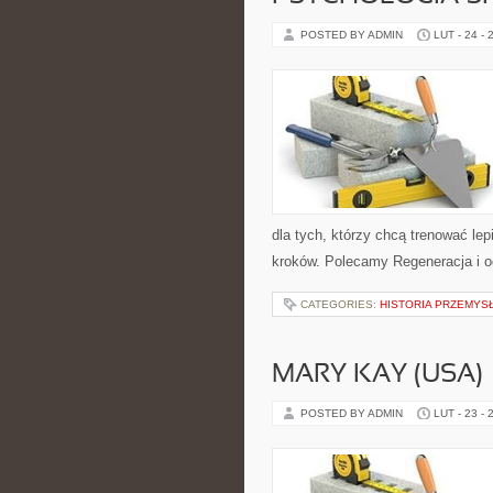
POSTED BY ADMIN
LUT - 24 - 
dla tych, którzy chcą trenować lep
kroków. Polecamy Regeneracja i o
CATEGORIES:
HISTORIA PRZEMYS
MARY KAY (USA)
POSTED BY ADMIN
LUT - 23 - 