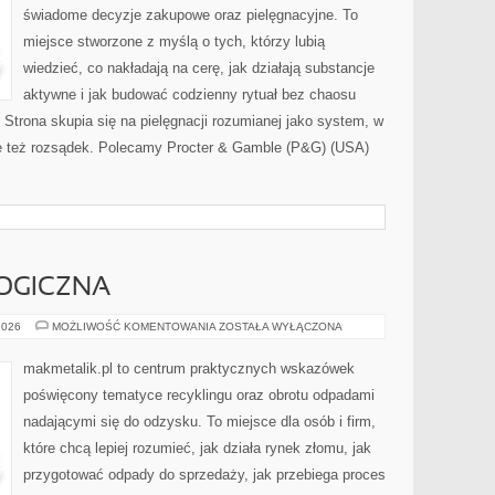
świadome decyzje zakupowe oraz pielęgnacyjne. To
miejsce stworzone z myślą o tych, którzy lubią
wiedzieć, co nakładają na cerę, jak działają substancje
aktywne i jak budować codzienny rytuał bez chaosu
trona skupia się na pielęgnacji rozumianej jako system, w
le też rozsądek. Polecamy Procter & Gamble (P&G) (USA)
OGICZNA
EDUKACJA
2026
MOŻLIWOŚĆ KOMENTOWANIA
ZOSTAŁA WYŁĄCZONA
EKOLOGICZNA
makmetalik.pl to centrum praktycznych wskazówek
poświęcony tematyce recyklingu oraz obrotu odpadami
nadającymi się do odzysku. To miejsce dla osób i firm,
które chcą lepiej rozumieć, jak działa rynek złomu, jak
przygotować odpady do sprzedaży, jak przebiega proces