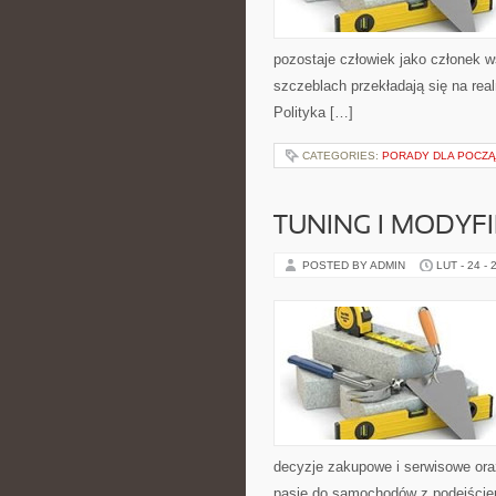
pozostaje człowiek jako członek w
szczeblach przekładają się na rea
Polityka […]
CATEGORIES:
PORADY DLA POCZ
TUNING I MODYF
POSTED BY ADMIN
LUT - 24 - 
decyzje zakupowe i serwisowe ora
pasję do samochodów z podejściem „