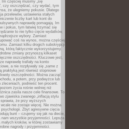
 Im częściej musimy „się
”, czy oszczędzać, czy wydać, tym
nsa, że ulegniemy pokusie. Dlatego
a przelewów, ustawienia stałych
niczenie liczby kart lub kont do
mpulsywnych naprawdę pomagają. Im
 i pokus, tym łatwiej trzymać się
ędzanie to nie tylko cięcie wydatków,
 mądrzejsze wybory. Zamiast
kupować coś na wynos, można częściej
mu. Zamiast kilku drogich subskrypcji
ną, którą faktycznie wykorzystujemy.
drobne zmiany przynoszą kilkaset
ięcznie oszczędności. Kluczowe jest,
dze naprawdę trafiały na konto
owe, a nie rozpływały się „same z
rą praktyką jest również stopniowe
 kwoty oszczędności. Można zacząć
chodu, a potem, przy podwyżce lub
zleceniach, podnieść ten procent.
poziom życia rośnie wolniej niż
óżnica zasila nasze cele finansowe. To
wo zjawiska zwanego „inflacją stylu
e sprawia, że przy wyższych
wcale nie zostaje więcej. Nie można
psychologii. Zbyt agresywne cięcia
dują bunt – czujemy się jak na diecie,
ra nam wszystkie przyjemności. Lepsza
ia małych kroków, w której zostawiamy
robne nagrody i przyjemności.