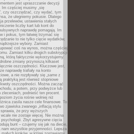
ementem jest upraszczanie decyzji
 Im częściej musimy „się
”, czy oszczędzać, czy wydać, tym
nsa, że ulegniemy pokusie. Dlatego
a przelewów, ustawienia stałych
niczenie liczby kart lub kont do
mpulsywnych naprawdę pomagają. Im
 i pokus, tym łatwiej trzymać się
ędzanie to nie tylko cięcie wydatków,
 mądrzejsze wybory. Zamiast
kupować coś na wynos, można częściej
mu. Zamiast kilku drogich subskrypcji
ną, którą faktycznie wykorzystujemy.
drobne zmiany przynoszą kilkaset
ięcznie oszczędności. Kluczowe jest,
dze naprawdę trafiały na konto
owe, a nie rozpływały się „same z
rą praktyką jest również stopniowe
 kwoty oszczędności. Można zacząć
chodu, a potem, przy podwyżce lub
zleceniach, podnieść ten procent.
poziom życia rośnie wolniej niż
óżnica zasila nasze cele finansowe. To
wo zjawiska zwanego „inflacją stylu
e sprawia, że przy wyższych
wcale nie zostaje więcej. Nie można
psychologii. Zbyt agresywne cięcia
dują bunt – czujemy się jak na diecie,
ra nam wszystkie przyjemności. Lepsza
ia małych kroków, w której zostawiamy