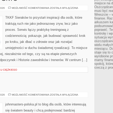
miejsce na d
Oszczędzani
PSYCHOLOGIA
2026
MOŻLIWOŚĆ KOMENTOWANIA
ZOSTAŁA WYŁĄCZONA
musi być rea
SPORTU
Wreszcie – w
TKKF Sieraków to przystań inspiracji dla osób, które
finanse. Raz
arkuszem ka
traktują ruch nie jako jednorazowy zryw, lecz jako
podsumować 
proces. Serwis łączy praktykę treningową z
poprawić. Te
kontrolę i w
codziennością: pokazuje, jak budować sprawność krok
sytuacja wym
oszczędzania
po kroku, jak dbać o zdrowie oraz jak rozwijać
wielu małych
umiejętności w duchu świadomej rywalizacji. To miejsce
miesiącu. D
staje się to 
iej, niezależnie od tego, czy są na etapie pierwszych
wyrobione p
dpoczynek i Historie zawodników i trenerów. W centrum […]
mamy finans
spokój, któr
rzeczą z pro
ŁU CIĘŻKIEGO
MARY
2026
MOŻLIWOŚĆ KOMENTOWANIA
ZOSTAŁA WYŁĄCZONA
KAY
(USA)
johnmasters-polska.pl to blog dla osób, które interesują
się światem beauty i chcą podejmować bardziej