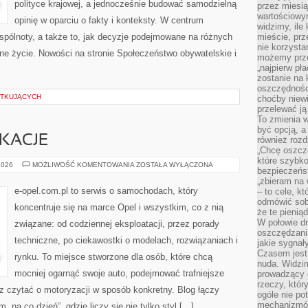
polityce krajowej, a jednocześnie budować samodzielną
przez miesią
wartościowy
opinię w oparciu o fakty i konteksty. W centrum
widzimy, ile
spólnoty, a także to, jak decyzje podejmowane na różnych
mieście, prz
nie korzysta
lne życie. Nowości na stronie Społeczeństwo obywatelskie i
możemy prze
„najpierw pł
zostanie na 
oszczędności
ĄTKUJĄCYCH
choćby niewi
przelewać ją
To zmienia 
być opcją, a
IKACJE
również rozd
„Chcę oszczę
które szybko
TUNING
2026
MOŻLIWOŚĆ KOMENTOWANIA
ZOSTAŁA WYŁĄCZONA
bezpieczeńst
I
MODYFIKACJE
„zbieram na 
e-opel.com.pl to serwis o samochodach, który
– to cele, k
odmówić sob
koncentruje się na marce Opel i wszystkim, co z nią
że te pienią
W połowie d
związane: od codziennej eksploatacji, przez porady
oszczędzania
techniczne, po ciekawostki o modelach, rozwiązaniach i
jakie sygnał
Czasem jest
rynku. To miejsce stworzone dla osób, które chcą
nuda. Widzi
mocniej ogarnąć swoje auto, podejmować trafniejsze
prowadzący d
rzeczy, któr
z czytać o motoryzacji w sposób konkretny. Blog łączy
ogóle nie p
mechanizmów
na co dzień”, gdzie liczy się nie tylko styl […]