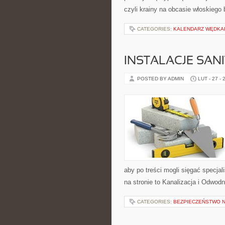
czyli krainy na obcasie włoskiego 
CATEGORIES:
KALENDARZ WĘDKA
INSTALACJE SAN
POSTED BY ADMIN
LUT - 27 - 
aby po treści mogli sięgać specja
na stronie to Kanalizacja i Odwod
CATEGORIES:
BEZPIECZEŃSTWO N