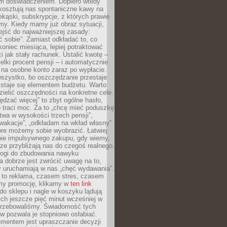
m doświadczeniem. Dopiero wtedy
 kosztują nas spontaniczne kawy na
ekąski, subskrypcje, z których prawie
my. Kiedy mamy już obraz sytuacji,
jść do najważniejszej zasady:
ać sobie”. Zamiast odkładać to, co
koniec miesiąca, lepiej potraktować
 jak stały rachunek. Ustalić kwotę –
elki procent pensji – i automatycznie
 na osobne konto zaraz po wypłacie.
wszystko, bo oszczędzanie przestaje
 staje się elementem budżetu. Warto
zielić oszczędności na konkretne cele.
dzać więcej” to zbyt ogólne hasło,
 traci moc. Za to „chcę mieć poduszkę
wa w wysokości trzech pensji”,
wakacje”, „odkładam na wkład własny”
tóre możemy sobie wyobrazić. Łatwiej
ie impulsywnego zakupu, gdy wiemy,
dze przybliżają nas do czegoś realnego.
rogi do zbudowania nawyku
 dobrze jest zwrócić uwagę na to,
y uruchamiają w nas „chęć wydawania”.
 to reklama, czasem stres, czasem
my promocję, klikamy w
ten link
o sklepu i nagle w koszyku lądują
ych jeszcze pięć minut wcześniej w
otrzebowaliśmy. Świadomość tych
 pozwala je stopniowo osłabiać.
ementem jest upraszczanie decyzji