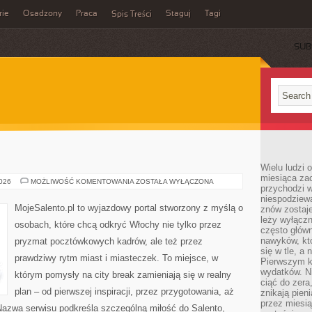
rie
Osadzony
Praca
Staguj
Tagi
Spis Treści
SUB
Wielu ludzi 
miesiąca za
MODENA
2026
MOŻLIWOŚĆ KOMENTOWANIA
ZOSTAŁA WYŁĄCZONA
przychodzi w
niespodziew
MojeSalento.pl to wyjazdowy portal stworzony z myślą o
znów zostaje
leży wyłącz
osobach, które chcą odkryć Włochy nie tylko przez
często główn
nawyków, któ
pryzmat pocztówkowych kadrów, ale też przez
się w tle, a 
prawdziwy rytm miast i miasteczek. To miejsce, w
Pierwszym k
wydatków. Ni
którym pomysły na city break zamieniają się w realny
ciąć do zera
plan – od pierwszej inspiracji, przez przygotowania, aż
znikają pien
przez miesią
azwa serwisu podkreśla szczególną miłość do Salento,