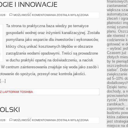
finansowych.
IE I INNOWACJE
zastanawiać
większa sza
automatyzacj
NOWE
2026
MOŻLIWOŚĆ KOMENTOWANIA
ZOSTAŁA WYŁĄCZONA
TECHNOLOGIE
zleceń i ogra
I
płatności i
INNOWACJE
Ta strona to praktyczna baza wiedzy po tematyce
mniej szumów
planu. Oszcz
gospodarki wodnej oraz inżynierii kanalizacyjnej. Została
ale również
pomyślana jako wsparcie dla inwestorów i wykonawców,
codziennie 
gotować w do
którzy chcą unikać kosztownych błędów w obszarze
– wybrać jed
Czasem już 
zarządzania wodami opadowymi. Treści są prowadzone
złotych mies
w duchu praktyki opartej na doświadczeniu, a nacisk
by te pienią
oszczędności
i. W centrum zainteresowania znajduje się woda jako zasób i
siebie”. Dob
towanie do spożycia, przesył oraz kontrola jakości.
zwiększanie
od 5–10% do
 […]
dodatkowych 
Dzięki temu 
dochody, a r
Z LAPTOPAMI TOSHIBA
przeciwieńst
życia”, któr
zarobkach… 
zapominać o 
POLSKI
budżetu powo
która zabie
RZEKI
2026
MOŻLIWOŚĆ KOMENTOWANIA
ZOSTAŁA WYŁĄCZONA
jest strateg
I
miejsce na d
JEZIORA