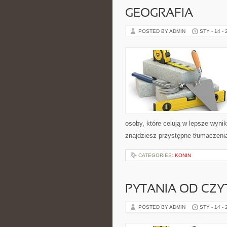
GEOGRAFIA
POSTED BY ADMIN
STY - 14 -
osoby, które celują w lepsze wynik
znajdziesz przystępne tłumaczenia
CATEGORIES:
KONIN
PYTANIA OD CZ
POSTED BY ADMIN
STY - 14 -