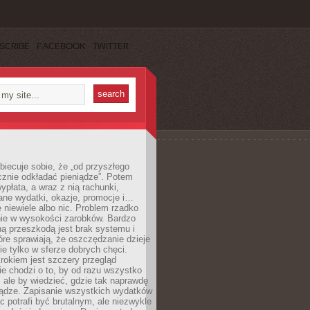
SCRIBE
FACEBOOK
TWITTER
obiecuje sobie, że „od przyszłego
cznie odkładać pieniądze”. Potem
ypłata, a wraz z nią rachunki,
ane wydatki, okazje, promocje i…
 niewiele albo nic. Problem rzadko
nie w wysokości zarobków. Bardzo
ą przeszkodą jest brak systemu i
re sprawiają, że oszczędzanie dzieje
nie tylko w sferze dobrych chęci.
rokiem jest szczery przegląd
e chodzi o to, by od razu wszystko
, ale by wiedzieć, gdzie tak naprawdę
iądze. Zapisanie wszystkich wydatków
c potrafi być brutalnym, ale niezwykle