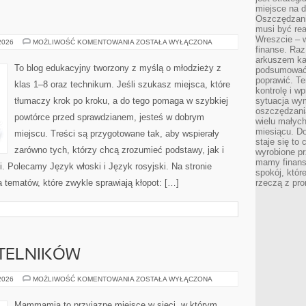
miejsce na d
Oszczędzani
musi być rea
Wreszcie – w
GEOGRAFIA
 2026
MOŻLIWOŚĆ KOMENTOWANIA
ZOSTAŁA WYŁĄCZONA
finanse. Raz
arkuszem ka
To blog edukacyjny tworzony z myślą o młodzieży z
podsumować 
poprawić. Te
klas 1–8 oraz technikum. Jeśli szukasz miejsca, które
kontrolę i w
tłumaczy krok po kroku, a do tego pomaga w szybkiej
sytuacja wym
oszczędzania
powtórce przed sprawdzianem, jesteś w dobrym
wielu małych
miesiącu. D
miejscu. Treści są przygotowane tak, aby wspierały
staje się to 
zarówno tych, którzy chcą zrozumieć podstawy, jak i
wyrobione p
mamy finans
i. Polecamy Język włoski i Język rosyjski. Na stronie
spokój, któr
 tematów, które zwykle sprawiają kłopot: […]
rzeczą z pro
YTELNIKÓW
PYTANIA
 2026
MOŻLIWOŚĆ KOMENTOWANIA
ZOSTAŁA WYŁĄCZONA
OD
CZYTELNIKÓW
Mammamia to przyjazne miejsce w sieci, w którym