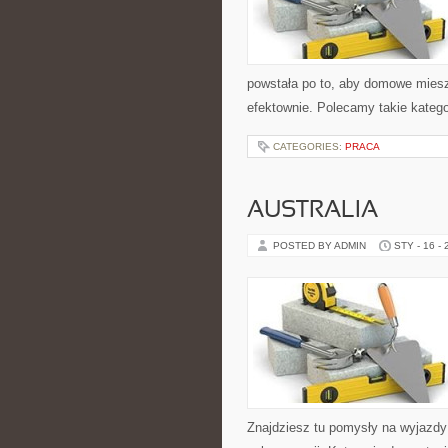
powstała po to, aby domowe mies
efektownie. Polecamy takie kategor
CATEGORIES:
PRACA
AUSTRALIA
POSTED BY ADMIN
STY - 16 -
Znajdziesz tu pomysły na wyjazdy k