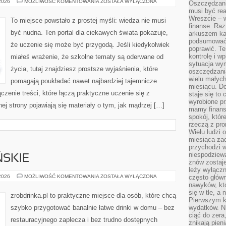
MATEMATYKA
 2026
MOŻLIWOŚĆ KOMENTOWANIA
ZOSTAŁA WYŁĄCZONA
Oszczędzani
I
musi być rea
LICZBY
Wreszcie – w
To miejsce powstało z prostej myśli: wiedza nie musi
finanse. Raz
być nudna. Ten portal dla ciekawych świata pokazuje,
arkuszem ka
podsumować 
że uczenie się może być przygodą. Jeśli kiedykolwiek
poprawić. Te
kontrolę i w
miałeś wrażenie, że szkolne tematy są oderwane od
sytuacja wym
życia, tutaj znajdziesz prostsze wyjaśnienia, które
oszczędzania
wielu małych
pomagają poukładać nawet najbardziej tajemnicze
miesiącu. D
czenie treści, które łączą praktyczne uczenie się z
staje się to 
wyrobione p
ej strony pojawiają się materiały o tym, jak mądrzej […]
mamy finans
spokój, któr
rzeczą z pro
Wielu ludzi 
miesiąca za
przychodzi w
niespodziew
SKIE
znów zostaje
leży wyłącz
PORADY
 2026
MOŻLIWOŚĆ KOMENTOWANIA
ZOSTAŁA WYŁĄCZONA
często główn
BARMAŃSKIE
nawyków, któ
się w tle, a 
zrobdrinka.pl to praktyczne miejsce dla osób, które chcą
Pierwszym k
szybko przygotować banalnie łatwe drinki w domu – bez
wydatków. Ni
ciąć do zera
restauracyjnego zaplecza i bez trudno dostępnych
znikają pien