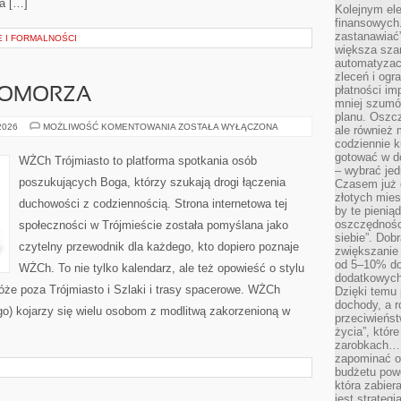
ia […]
Kolejnym el
finansowych.
zastanawiać
 I FORMALNOŚCI
większa sza
automatyzacj
zleceń i ogra
płatności i
POMORZA
mniej szumów
planu. Oszcz
GASTRONOMIA
 2026
MOŻLIWOŚĆ KOMENTOWANIA
ZOSTAŁA WYŁĄCZONA
ale również
POMORZA
codziennie 
gotować w do
WŻCh Trójmiasto to platforma spotkania osób
– wybrać jed
poszukujących Boga, którzy szukają drogi łączenia
Czasem już 
złotych mies
duchowości z codziennością. Strona internetowa tej
by te pienią
oszczędności
społeczności w Trójmieście została pomyślana jako
siebie”. Dob
czytelny przewodnik dla każdego, kto dopiero poznaje
zwiększanie
od 5–10% do
WŻCh. To nie tylko kalendarz, ale też opowieść o stylu
dodatkowych 
óże poza Trójmiasto i Szlaki i trasy spacerowe. WŻCh
Dzięki temu 
dochody, a r
go) kojarzy się wielu osobom z modlitwą zakorzenioną w
przeciwieńst
życia”, któr
zarobkach… 
zapominać o 
budżetu powo
która zabie
jest strateg