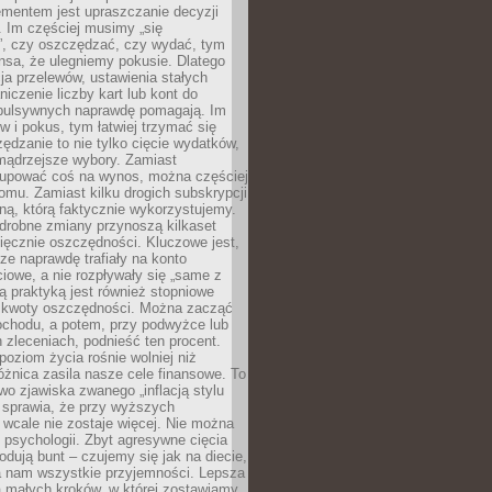
ementem jest upraszczanie decyzji
 Im częściej musimy „się
”, czy oszczędzać, czy wydać, tym
nsa, że ulegniemy pokusie. Dlatego
a przelewów, ustawienia stałych
niczenie liczby kart lub kont do
mpulsywnych naprawdę pomagają. Im
 i pokus, tym łatwiej trzymać się
ędzanie to nie tylko cięcie wydatków,
 mądrzejsze wybory. Zamiast
kupować coś na wynos, można częściej
mu. Zamiast kilku drogich subskrypcji
ną, którą faktycznie wykorzystujemy.
drobne zmiany przynoszą kilkaset
ięcznie oszczędności. Kluczowe jest,
dze naprawdę trafiały na konto
owe, a nie rozpływały się „same z
rą praktyką jest również stopniowe
 kwoty oszczędności. Można zacząć
chodu, a potem, przy podwyżce lub
zleceniach, podnieść ten procent.
poziom życia rośnie wolniej niż
óżnica zasila nasze cele finansowe. To
wo zjawiska zwanego „inflacją stylu
e sprawia, że przy wyższych
wcale nie zostaje więcej. Nie można
psychologii. Zbyt agresywne cięcia
dują bunt – czujemy się jak na diecie,
ra nam wszystkie przyjemności. Lepsza
ia małych kroków, w której zostawiamy