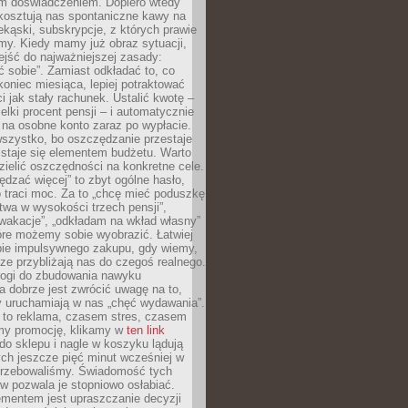
m doświadczeniem. Dopiero wtedy
 kosztują nas spontaniczne kawy na
ekąski, subskrypcje, z których prawie
my. Kiedy mamy już obraz sytuacji,
jść do najważniejszej zasady:
ać sobie”. Zamiast odkładać to, co
koniec miesiąca, lepiej potraktować
 jak stały rachunek. Ustalić kwotę –
elki procent pensji – i automatycznie
 na osobne konto zaraz po wypłacie.
wszystko, bo oszczędzanie przestaje
 staje się elementem budżetu. Warto
zielić oszczędności na konkretne cele.
dzać więcej” to zbyt ogólne hasło,
 traci moc. Za to „chcę mieć poduszkę
wa w wysokości trzech pensji”,
wakacje”, „odkładam na wkład własny”
tóre możemy sobie wyobrazić. Łatwiej
ie impulsywnego zakupu, gdy wiemy,
dze przybliżają nas do czegoś realnego.
rogi do zbudowania nawyku
 dobrze jest zwrócić uwagę na to,
y uruchamiają w nas „chęć wydawania”.
 to reklama, czasem stres, czasem
my promocję, klikamy w
ten link
o sklepu i nagle w koszyku lądują
ych jeszcze pięć minut wcześniej w
otrzebowaliśmy. Świadomość tych
 pozwala je stopniowo osłabiać.
ementem jest upraszczanie decyzji