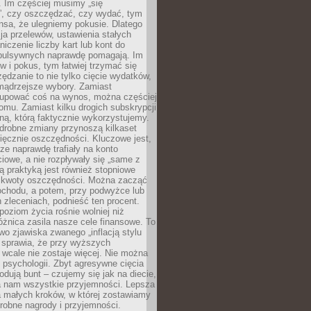
 Im częściej musimy „się
”, czy oszczędzać, czy wydać, tym
nsa, że ulegniemy pokusie. Dlatego
a przelewów, ustawienia stałych
niczenie liczby kart lub kont do
mpulsywnych naprawdę pomagają. Im
 i pokus, tym łatwiej trzymać się
ędzanie to nie tylko cięcie wydatków,
 mądrzejsze wybory. Zamiast
kupować coś na wynos, można częściej
mu. Zamiast kilku drogich subskrypcji
ną, którą faktycznie wykorzystujemy.
drobne zmiany przynoszą kilkaset
ięcznie oszczędności. Kluczowe jest,
dze naprawdę trafiały na konto
owe, a nie rozpływały się „same z
rą praktyką jest również stopniowe
 kwoty oszczędności. Można zacząć
chodu, a potem, przy podwyżce lub
zleceniach, podnieść ten procent.
poziom życia rośnie wolniej niż
óżnica zasila nasze cele finansowe. To
wo zjawiska zwanego „inflacją stylu
e sprawia, że przy wyższych
wcale nie zostaje więcej. Nie można
psychologii. Zbyt agresywne cięcia
dują bunt – czujemy się jak na diecie,
ra nam wszystkie przyjemności. Lepsza
ia małych kroków, w której zostawiamy
robne nagrody i przyjemności.