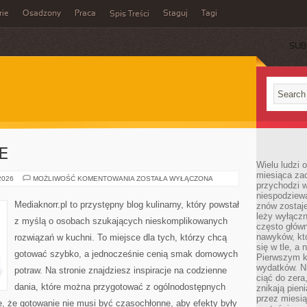
rie
Osadzony
Praca
Staguj
Tagi
Spis Treści
SUB
E
Wielu ludzi 
miesiąca za
OBIADY
 2026
MOŻLIWOŚĆ KOMENTOWANIA
ZOSTAŁA WYŁĄCZONA
przychodzi w
I
KOLACJE
niespodziew
Mediaknorr.pl to przystępny blog kulinarny, który powstał
znów zostaje
leży wyłącz
z myślą o osobach szukających nieskomplikowanych
często główn
nawyków, któ
rozwiązań w kuchni. To miejsce dla tych, którzy chcą
się w tle, a 
gotować szybko, a jednocześnie cenią smak domowych
Pierwszym k
wydatków. Ni
potraw. Na stronie znajdziesz inspiracje na codzienne
ciąć do zera
dania, które można przygotować z ogólnodostępnych
znikają pien
przez miesią
e, że gotowanie nie musi być czasochłonne, aby efekty były