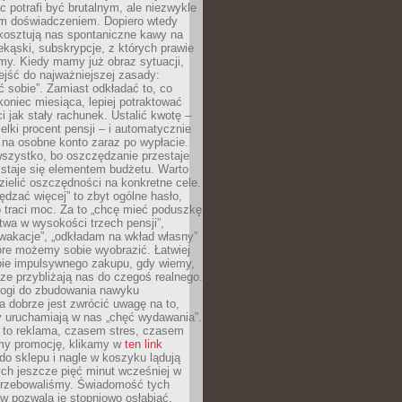
c potrafi być brutalnym, ale niezwykle
m doświadczeniem. Dopiero wtedy
 kosztują nas spontaniczne kawy na
ekąski, subskrypcje, z których prawie
my. Kiedy mamy już obraz sytuacji,
jść do najważniejszej zasady:
ać sobie”. Zamiast odkładać to, co
koniec miesiąca, lepiej potraktować
 jak stały rachunek. Ustalić kwotę –
elki procent pensji – i automatycznie
 na osobne konto zaraz po wypłacie.
wszystko, bo oszczędzanie przestaje
 staje się elementem budżetu. Warto
zielić oszczędności na konkretne cele.
dzać więcej” to zbyt ogólne hasło,
 traci moc. Za to „chcę mieć poduszkę
wa w wysokości trzech pensji”,
wakacje”, „odkładam na wkład własny”
tóre możemy sobie wyobrazić. Łatwiej
ie impulsywnego zakupu, gdy wiemy,
dze przybliżają nas do czegoś realnego.
rogi do zbudowania nawyku
 dobrze jest zwrócić uwagę na to,
y uruchamiają w nas „chęć wydawania”.
 to reklama, czasem stres, czasem
my promocję, klikamy w
ten link
o sklepu i nagle w koszyku lądują
ych jeszcze pięć minut wcześniej w
otrzebowaliśmy. Świadomość tych
 pozwala je stopniowo osłabiać.