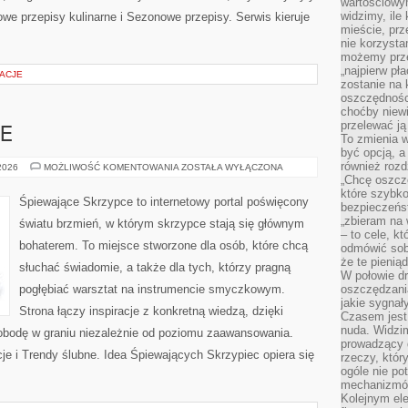
wartościowy
widzimy, ile
e przepisy kulinarne i Sezonowe przepisy. Serwis kieruje
mieście, prz
nie korzysta
możemy prze
„najpierw pł
ŻACJE
zostanie na 
oszczędności
choćby niewi
przelewać ją
E
To zmienia 
być opcją, a
również rozd
ŚLUB
 2026
MOŻLIWOŚĆ KOMENTOWANIA
ZOSTAŁA WYŁĄCZONA
W
„Chcę oszczę
PLENERZE
które szybko
Śpiewające Skrzypce to internetowy portal poświęcony
bezpieczeńst
„zbieram na 
światu brzmień, w którym skrzypce stają się głównym
– to cele, k
bohaterem. To miejsce stworzone dla osób, które chcą
odmówić sob
że te pienią
słuchać świadomie, a także dla tych, którzy pragną
W połowie d
pogłębiać warsztat na instrumencie smyczkowym.
oszczędzania
jakie sygnał
Strona łączy inspiracje z konkretną wiedzą, dzięki
Czasem jest
nuda. Widzi
bodę w graniu niezależnie od poziomu zaawansowania.
prowadzący d
cje i Trendy ślubne. Idea Śpiewających Skrzypiec opiera się
rzeczy, któr
ogóle nie p
mechanizmów
Kolejnym el