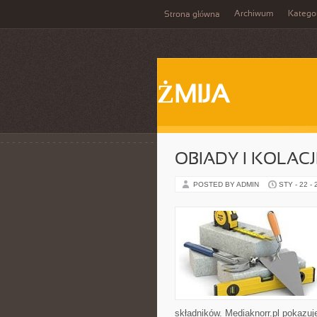
Archiwum
Katego
Strona główna
ŻMIJA
OBIADY I KOLACJ
POSTED BY ADMIN
STY - 22 -
składników. Mediaknorr.pl pokazuj