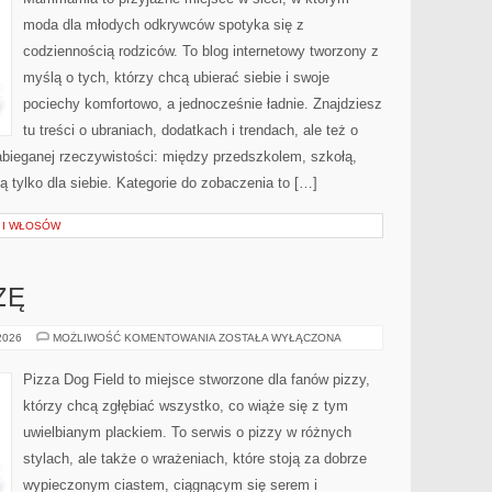
moda dla młodych odkrywców spotyka się z
codziennością rodziców. To blog internetowy tworzony z
myślą o tych, którzy chcą ubierać siebie i swoje
pociechy komfortowo, a jednocześnie ładnie. Znajdziesz
tu treści o ubraniach, dodatkach i trendach, ale też o
abieganej rzeczywistości: między przedszkolem, szkołą,
 tylko dla siebie. Kategorie do zobaczenia to […]
A I WŁOSÓW
ZĘ
PRZEPISY
 2026
MOŻLIWOŚĆ KOMENTOWANIA
ZOSTAŁA WYŁĄCZONA
NA
PIZZĘ
Pizza Dog Field to miejsce stworzone dla fanów pizzy,
którzy chcą zgłębiać wszystko, co wiąże się z tym
uwielbianym plackiem. To serwis o pizzy w różnych
stylach, ale także o wrażeniach, które stoją za dobrze
wypieczonym ciastem, ciągnącym się serem i