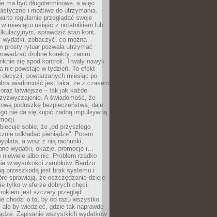
e ma być długoterminowe, a więc
listyczne i możliwe do utrzymania.
arto regularnie przeglądać swoje
 w miesiącu usiąść z notatnikiem lub
lkulacyjnym, sprawdzić stan kont,
wydatki, zobaczyć, co można
n prosty rytuał pozwala utrzymać
prowadzać drobne korekty, zanim
knie się spod kontroli. Trwały nawyk
 nie powstaje w tydzień. To efekt
 decyzji, powtarzanych miesiąc po
obra wiadomość jest taka, że z czasem
coraz łatwiejsze – tak jak każde
rzyzwyczajenie. A świadomość, że
ową poduszkę bezpieczeństwa, daje
ego nie da się kupić żadną impulsywną
mocji.
obiecuje sobie, że „od przyszłego
cznie odkładać pieniądze”. Potem
ypłata, a wraz z nią rachunki,
ane wydatki, okazje, promocje i…
 niewiele albo nic. Problem rzadko
nie w wysokości zarobków. Bardzo
ą przeszkodą jest brak systemu i
re sprawiają, że oszczędzanie dzieje
nie tylko w sferze dobrych chęci.
rokiem jest szczery przegląd
e chodzi o to, by od razu wszystko
, ale by wiedzieć, gdzie tak naprawdę
iądze. Zapisanie wszystkich wydatków