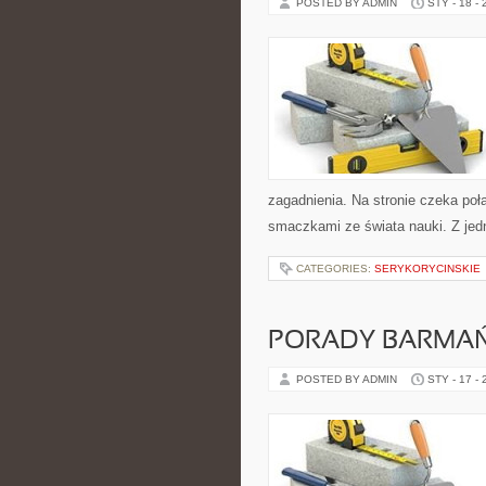
POSTED BY ADMIN
STY - 18 -
zagadnienia. Na stronie czeka połą
smaczkami ze świata nauki. Z jedn
CATEGORIES:
SERYKORYCINSKIE
PORADY BARMAŃ
POSTED BY ADMIN
STY - 17 -