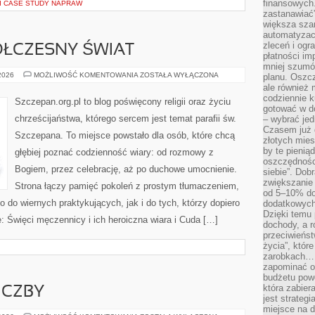
finansowych.
 I CASE STUDY NAPRAW
zastanawiać
większa sza
automatyzacj
zleceń i ogra
ÓŁCZESNY ŚWIAT
płatności i
mniej szumów
KOŚCIÓŁ
 2026
MOŻLIWOŚĆ KOMENTOWANIA
ZOSTAŁA WYŁĄCZONA
planu. Oszcz
A
ale również
WSPÓŁCZESNY
codziennie 
ŚWIAT
Szczepan.org.pl to blog poświęcony religii oraz życiu
gotować w do
chrześcijaństwa, którego sercem jest temat parafii św.
– wybrać jed
Czasem już 
Szczepana. To miejsce powstało dla osób, które chcą
złotych mies
by te pienią
głębiej poznać codzienność wiary: od rozmowy z
oszczędności
Bogiem, przez celebrację, aż po duchowe umocnienie.
siebie”. Dob
zwiększanie
Strona łączy pamięć pokoleń z prostym tłumaczeniem,
od 5–10% do
no do wiernych praktykujących, jak i do tych, którzy dopiero
dodatkowych 
Dzięki temu 
: Święci męczennicy i ich heroiczna wiara i Cuda […]
dochody, a r
przeciwieńst
życia”, któr
zarobkach… 
zapominać o 
budżetu powo
która zabie
ICZBY
jest strateg
miejsce na d