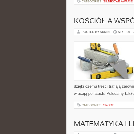
CATEGORIES:
SILNIKOWE AWARIE
KOŚCIÓŁ A WSP
POSTED BY ADMIN
STY - 20 -
dzięki czemu treści trafiają zarów
wracają po latach. Polecamy także
CATEGORIES:
SPORT
MATEMATYKA I L