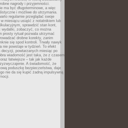
robne nagrody i przyjemności.
e ma być długoterminowe, a więc
listyczne i możliwe do utrzymania.
arto regularnie przeglądać swoje
 w miesiącu usiąść z notatnikiem lub
lkulacyjnym, sprawdzić stan kont,
wydatki, zobaczyć, co można
n prosty rytuał pozwala utrzymać
prowadzać drobne korekty, zanim
knie się spod kontroli. Trwały nawyk
 nie powstaje w tydzień. To efekt
 decyzji, powtarzanych miesiąc po
obra wiadomość jest taka, że z czasem
coraz łatwiejsze – tak jak każde
rzyzwyczajenie. A świadomość, że
ową poduszkę bezpieczeństwa, daje
ego nie da się kupić żadną impulsywną
mocji.