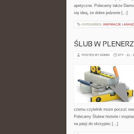
apetyczne. Polecamy także Darmow
się ideą, że dobre jedzenie […]
CATEGORIES:
INSPIRACJE I ARAN
ŚLUB W PLENERZ
POSTED BY ADMIN
STY - 21 -
czemu czytelnik może poczuć swo
Polecamy Ślubne historie i inspira
na pasji do skrzypiec […]