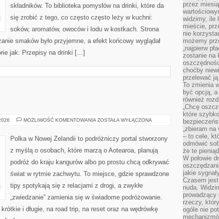
przez miesią
składników. To biblioteka pomysłów na drinki, które da
wartościowy
się zrobić z tego, co często często leży w kuchni:
widzimy, ile
mieście, prz
soków, aromatów, owoców i lodu w kostkach. Strona
nie korzysta
zanie smaków było przyjemne, a efekt końcowy wyglądał
możemy prze
„najpierw pł
ie jak: Przepisy na drinki […]
zostanie na 
oszczędności
choćby niewi
przelewać ją
To zmienia 
być opcją, a
również rozd
„Chcę oszczę
które szybko
AUSTRALIA
 2026
MOŻLIWOŚĆ KOMENTOWANIA
ZOSTAŁA WYŁĄCZONA
bezpieczeńst
„zbieram na 
– to cele, k
Polka w Nowej Zelandii to podróżniczy portal stworzony
odmówić sob
z myślą o osobach, które marzą o Aotearoa, planują
że te pienią
W połowie d
podróż do kraju kangurów albo po prostu chcą odkrywać
oszczędzania
jakie sygnał
świat w rytmie zachwytu. To miejsce, gdzie sprawdzone
Czasem jest
tipy spotykają się z relacjami z drogi, a zwykłe
nuda. Widzi
prowadzący d
„zwiedzanie” zamienia się w świadome podróżowanie.
rzeczy, któr
rótkie i długie, na road trip, na reset oraz na wędrówkę
ogóle nie p
mechanizmów