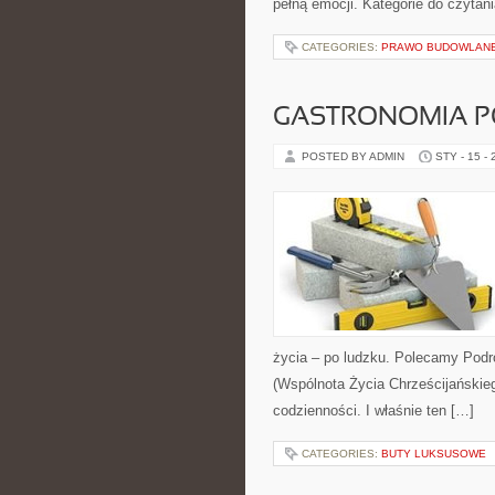
pełną emocji. Kategorie do czytan
CATEGORIES:
PRAWO BUDOWLANE
GASTRONOMIA 
POSTED BY ADMIN
STY - 15 -
życia – po ludzku. Polecamy Podr
(Wspólnota Życia Chrześcijańskie
codzienności. I właśnie ten […]
CATEGORIES:
BUTY LUKSUSOWE