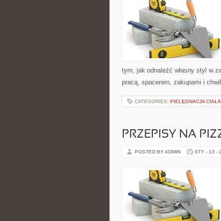
tym, jak odnaleźć własny styl w z
pracą, spacerem, zakupami i chwilą
CATEGORIES:
PIELĘGNACJA CIAŁ
PRZEPISY NA PIZ
POSTED BY ADMIN
STY - 13 -