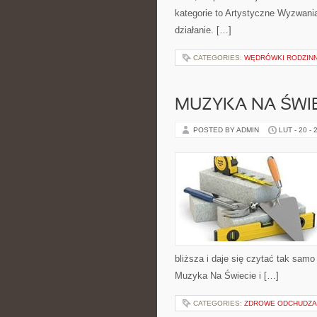
kategorie to Artystyczne Wyzwani
działanie. […]
CATEGORIES:
WĘDRÓWKI RODZIN
MUZYKA NA ŚWIE
POSTED BY ADMIN
LUT - 20 - 
bliższa i daje się czytać tak samo
Muzyka Na Świecie i […]
CATEGORIES:
ZDROWE ODCHUDZA