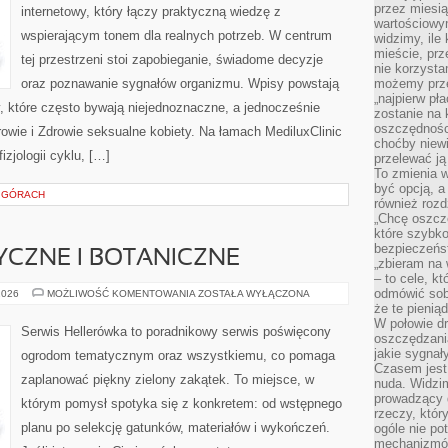
przez miesią
internetowy, który łączy praktyczną wiedzę z
wartościowy
wspierającym tonem dla realnych potrzeb. W centrum
widzimy, ile
mieście, prz
tej przestrzeni stoi zapobieganie, świadome decyzje
nie korzysta
oraz poznawanie sygnałów organizmu. Wpisy powstają
możemy prze
„najpierw pł
ty, które często bywają niejednoznaczne, a jednocześnie
zostanie na 
oszczędności
rowie i Zdrowie seksualne kobiety. Na łamach MediluxClinic
choćby niewi
izjologii cyklu, […]
przelewać ją
To zmienia 
być opcją, a
 GÓRACH
również rozd
„Chcę oszczę
które szybko
bezpieczeńst
CZNE I BOTANICZNE
„zbieram na 
– to cele, k
odmówić sob
OGRODY
2026
MOŻLIWOŚĆ KOMENTOWANIA
ZOSTAŁA WYŁĄCZONA
HISTORYCZNE
że te pienią
I
W połowie d
BOTANICZNE
Serwis Hellerówka to poradnikowy serwis poświęcony
oszczędzania
jakie sygnał
ogrodom tematycznym oraz wszystkiemu, co pomaga
Czasem jest
zaplanować piękny zielony zakątek. To miejsce, w
nuda. Widzi
prowadzący d
którym pomysł spotyka się z konkretem: od wstępnego
rzeczy, któr
planu po selekcję gatunków, materiałów i wykończeń.
ogóle nie p
mechanizmów