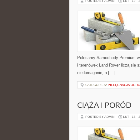
POSTED BY ADMIN
LUT - 19 - 
Polecamy Samochody Premium w 
i terenówek Land Rover liczą się 
niedomaganie, a […]
CATEGORIES:
PIELĘGNACJA OGRO
CIĄŻA I PORÓD
POSTED BY ADMIN
LUT - 18 - 