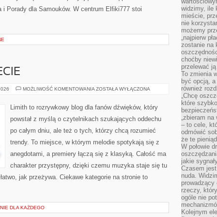
wartościowy
widzimy, ile
a i Porady dla Samouków. W centrum Elfiki777 stoi
mieście, prz
nie korzysta
możemy prze
„najpierw pł
NE
zostanie na 
oszczędności
choćby niewi
przelewać ją
CIE
To zmienia 
być opcją, a
również rozd
MUZYKA
2026
MOŻLIWOŚĆ KOMENTOWANIA
ZOSTAŁA WYŁĄCZONA
NA
„Chcę oszczę
ŚWIECIE
które szybko
Limith to rozrywkowy blog dla fanów dźwięków, który
bezpieczeńst
„zbieram na 
powstał z myślą o czytelnikach szukających oddechu
– to cele, k
po całym dniu, ale też o tych, którzy chcą rozumieć
odmówić sob
że te pienią
trendy. To miejsce, w którym melodie spotykają się z
W połowie d
anegdotami, a premiery łączą się z klasyką. Całość ma
oszczędzania
jakie sygnał
charakter przystępny, dzięki czemu muzyka staje się tu
Czasem jest
nuda. Widzi
 łatwo, jak przeżywa. Ciekawe kategorie na stronie to
prowadzący d
rzeczy, któr
ogóle nie p
mechanizmów
NIE DLA KAŻDEGO
Kolejnym el