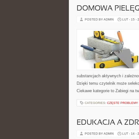
DOMOWA PIELĘ
POSTED BY ADMIN
LUT - 15 - 
substancjach aktywnych i zależno
Dzięki temu czytelnik może selekcj
Ciekawe kategorie to Zabiegi na t
CATEGORIES:
CZĘSTE PROBLEMY 
EDUKACJA A ZDR
POSTED BY ADMIN
LUT - 14 - 