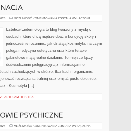
GNACJA
DOMOWA
2026
MOŻLIWOŚĆ KOMENTOWANIA
ZOSTAŁA WYŁĄCZONA
PIELĘGNACJA
Estetica-Endermologia to blog tworzony z myślą o
osobach, które chcą mądrze dbać o kondycję skóry i
jednocześnie rozumieć, jak działają kosmetyki, na czym
polega medycyna estetyczna oraz które terapie
gabinetowe mają realne działanie. To miejsce łączy
doświadczenie pielęgnacyjną z informacjami o
ściach zachodzących w skórze, tkankach i organizmie.
onować rozwiązania trafniej oraz omijać puste obietnice.
warz i Kosmetyki […]
Z LAPTOPAMI TOSHIBA
OWIE PSYCHICZNE
EDUKACJA
2026
MOŻLIWOŚĆ KOMENTOWANIA
ZOSTAŁA WYŁĄCZONA
A