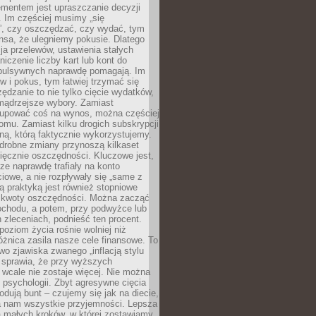
ementem jest upraszczanie decyzji
 Im częściej musimy „się
”, czy oszczędzać, czy wydać, tym
nsa, że ulegniemy pokusie. Dlatego
a przelewów, ustawienia stałych
niczenie liczby kart lub kont do
mpulsywnych naprawdę pomagają. Im
 i pokus, tym łatwiej trzymać się
ędzanie to nie tylko cięcie wydatków,
 mądrzejsze wybory. Zamiast
kupować coś na wynos, można częściej
mu. Zamiast kilku drogich subskrypcji
ną, którą faktycznie wykorzystujemy.
drobne zmiany przynoszą kilkaset
ięcznie oszczędności. Kluczowe jest,
dze naprawdę trafiały na konto
owe, a nie rozpływały się „same z
rą praktyką jest również stopniowe
 kwoty oszczędności. Można zacząć
chodu, a potem, przy podwyżce lub
zleceniach, podnieść ten procent.
poziom życia rośnie wolniej niż
óżnica zasila nasze cele finansowe. To
wo zjawiska zwanego „inflacją stylu
e sprawia, że przy wyższych
wcale nie zostaje więcej. Nie można
psychologii. Zbyt agresywne cięcia
dują bunt – czujemy się jak na diecie,
ra nam wszystkie przyjemności. Lepsza
ia małych kroków, w której zostawiamy