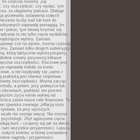
 Im częściej musimy „się
”, czy oszczędzać, czy wydać, tym
nsa, że ulegniemy pokusie. Dlatego
a przelewów, ustawienia stałych
niczenie liczby kart lub kont do
mpulsywnych naprawdę pomagają. Im
 i pokus, tym łatwiej trzymać się
ędzanie to nie tylko cięcie wydatków,
 mądrzejsze wybory. Zamiast
kupować coś na wynos, można częściej
mu. Zamiast kilku drogich subskrypcji
ną, którą faktycznie wykorzystujemy.
drobne zmiany przynoszą kilkaset
ięcznie oszczędności. Kluczowe jest,
dze naprawdę trafiały na konto
owe, a nie rozpływały się „same z
rą praktyką jest również stopniowe
 kwoty oszczędności. Można zacząć
chodu, a potem, przy podwyżce lub
zleceniach, podnieść ten procent.
poziom życia rośnie wolniej niż
óżnica zasila nasze cele finansowe. To
wo zjawiska zwanego „inflacją stylu
e sprawia, że przy wyższych
wcale nie zostaje więcej. Nie można
psychologii. Zbyt agresywne cięcia
dują bunt – czujemy się jak na diecie,
ra nam wszystkie przyjemności. Lepsza
ia małych kroków, w której zostawiamy
robne nagrody i przyjemności.