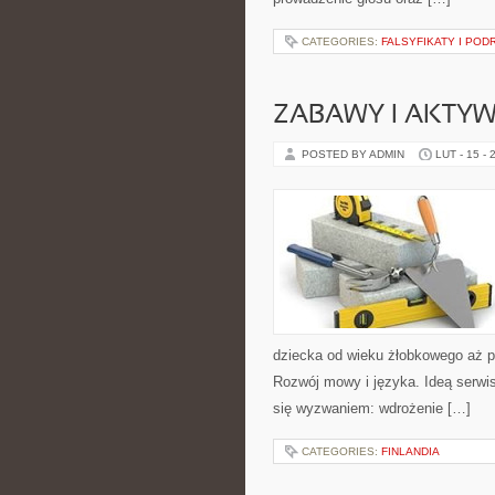
CATEGORIES:
FALSYFIKATY I PODR
ZABAWY I AKTY
POSTED BY ADMIN
LUT - 15 - 
dziecka od wieku żłobkowego aż po
Rozwój mowy i języka. Ideą serwisu
się wyzwaniem: wdrożenie […]
CATEGORIES:
FINLANDIA