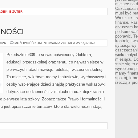
miejsce na d
Oszczędzani
ÓBKI BIŻUTERII
musi być rea
Wreszcie – w
finanse. Raz
arkuszem ka
WNOŚCI
podsumować 
poprawić. Te
kontrolę i w
ZABAWY
2026
MOŻLIWOŚĆ KOMENTOWANIA
ZOSTAŁA WYŁĄCZONA
sytuacja wym
I
AKTYWNOŚCI
oszczędzania
Przedszkole309 to serwis poświęcony żłobkom,
wielu małych
miesiącu. D
edukacji przedszkolnej oraz temu, co najważniejsze w
staje się to 
wyrobione p
pierwszych latach rozwoju: edukacji wczesnoszkolnej.
mamy finans
To miejsce, w którym mamy i tatusiowie, wychowawcy i
spokój, któr
rzeczą z pro
osoby wspierające dzieci znajdą praktyczne wskazówki
dotyczące codzienności z maluchem oraz dojrzewania
 pierwsze lata szkoły. Zobacz także Prawo i formalności i
 jest upraszczanie tematów, które dla wielu rodzin stają