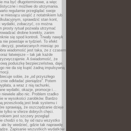
e ma być długoterminowe, a więc
listyczne i możliwe do utrzymania.
arto regularnie przeglądać swoje
 w miesiącu usiąść z notatnikiem lub
lkulacyjnym, sprawdzić stan kont,
wydatki, zobaczyć, co można
n prosty rytuał pozwala utrzymać
prowadzać drobne korekty, zanim
knie się spod kontroli. Trwały nawyk
 nie powstaje w tydzień. To efekt
 decyzji, powtarzanych miesiąc po
obra wiadomość jest taka, że z czasem
coraz łatwiejsze – tak jak każde
rzyzwyczajenie. A świadomość, że
ową poduszkę bezpieczeństwa, daje
ego nie da się kupić żadną impulsywną
mocji.
obiecuje sobie, że „od przyszłego
cznie odkładać pieniądze”. Potem
ypłata, a wraz z nią rachunki,
ane wydatki, okazje, promocje i…
 niewiele albo nic. Problem rzadko
nie w wysokości zarobków. Bardzo
ą przeszkodą jest brak systemu i
re sprawiają, że oszczędzanie dzieje
nie tylko w sferze dobrych chęci.
rokiem jest szczery przegląd
e chodzi o to, by od razu wszystko
, ale by wiedzieć, gdzie tak naprawdę
iądze. Zapisanie wszystkich wydatków