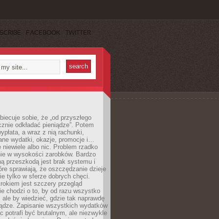
SCRIBE
FACEBOOK
TWITTER
obiecuje sobie, że „od przyszłego
cznie odkładać pieniądze”. Potem
ypłata, a wraz z nią rachunki,
ane wydatki, okazje, promocje i…
 niewiele albo nic. Problem rzadko
nie w wysokości zarobków. Bardzo
ą przeszkodą jest brak systemu i
re sprawiają, że oszczędzanie dzieje
nie tylko w sferze dobrych chęci.
rokiem jest szczery przegląd
e chodzi o to, by od razu wszystko
, ale by wiedzieć, gdzie tak naprawdę
iądze. Zapisanie wszystkich wydatków
c potrafi być brutalnym, ale niezwykle