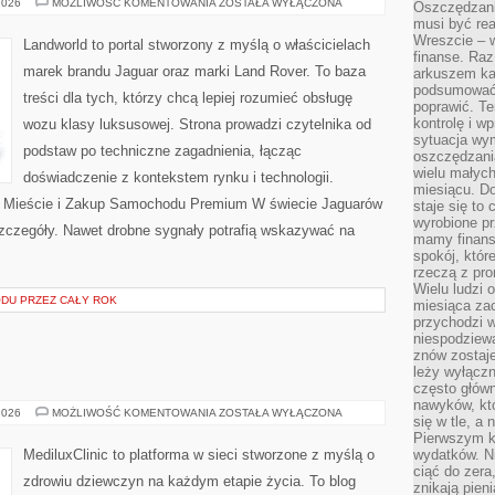
SILNIKI
2026
MOŻLIWOŚĆ KOMENTOWANIA
ZOSTAŁA WYŁĄCZONA
Oszczędzani
I
musi być rea
OSIĄGI
Wreszcie – w
Landworld to portal stworzony z myślą o właścicielach
finanse. Raz
marek brandu Jaguar oraz marki Land Rover. To baza
arkuszem ka
podsumować 
treści dla tych, którzy chcą lepiej rozumieć obsługę
poprawić. Te
kontrolę i w
wozu klasy luksusowej. Strona prowadzi czytelnika od
sytuacja wym
podstaw po techniczne zagadnienia, łącząc
oszczędzania
wielu małych
doświadczenie z kontekstem rynku i technologii.
miesiącu. D
Mieście i Zakup Samochodu Premium W świecie Jaguarów
staje się to 
wyrobione p
szczegóły. Nawet drobne sygnały potrafią wskazywać na
mamy finans
spokój, któr
rzeczą z pro
Wielu ludzi 
DU PRZEZ CAŁY ROK
miesiąca za
przychodzi w
niespodziew
znów zostaje
leży wyłącz
często główn
nawyków, któ
CIĄŻA
2026
MOŻLIWOŚĆ KOMENTOWANIA
ZOSTAŁA WYŁĄCZONA
się w tle, a 
I
PORÓD
Pierwszym k
MediluxClinic to platforma w sieci stworzone z myślą o
wydatków. Ni
ciąć do zera
zdrowiu dziewczyn na każdym etapie życia. To blog
znikają pien