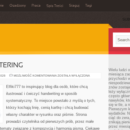
rie
Osadzony
Praca
Staguj
Tagi
Spis Treści
SUB
TTERING
Wielu ludzi 
miesiąca za
KALIGRAFIA
2026
MOŻLIWOŚĆ KOMENTOWANIA
ZOSTAŁA WYŁĄCZONA
przychodzi w
I
LETTERING
niespodziew
Elfiki777 to inspirujący blog dla osób, które chcą
znów zostaje
leży wyłącz
ilustrować i ćwiczyć handwriting w sposób
często główn
nawyków, któ
systematyczny. To miejsce powstało z myślą o tych,
się w tle, a 
którzy kochają linię, cenią kartkę i chcą budować
Pierwszym k
wydatków. Ni
własny charakter w rysunku oraz piśmie. Strona
ciąć do zera
prowadzi czytelnika od pierwszych prób, przez małe
znikają pien
przez miesią
e tematy związane z kompozycją i harmonią pisma. Ciekawe