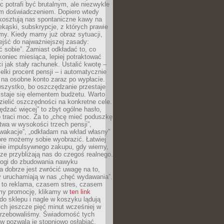
c potrafi być brutalnym, ale niezwykle
m doświadczeniem. Dopiero wtedy
 kosztują nas spontaniczne kawy na
ekąski, subskrypcje, z których prawie
my. Kiedy mamy już obraz sytuacji,
jść do najważniejszej zasady:
ać sobie”. Zamiast odkładać to, co
koniec miesiąca, lepiej potraktować
 jak stały rachunek. Ustalić kwotę –
elki procent pensji – i automatycznie
 na osobne konto zaraz po wypłacie.
wszystko, bo oszczędzanie przestaje
 staje się elementem budżetu. Warto
zielić oszczędności na konkretne cele.
dzać więcej” to zbyt ogólne hasło,
 traci moc. Za to „chcę mieć poduszkę
wa w wysokości trzech pensji”,
wakacje”, „odkładam na wkład własny”
tóre możemy sobie wyobrazić. Łatwiej
ie impulsywnego zakupu, gdy wiemy,
dze przybliżają nas do czegoś realnego.
rogi do zbudowania nawyku
 dobrze jest zwrócić uwagę na to,
y uruchamiają w nas „chęć wydawania”.
 to reklama, czasem stres, czasem
my promocję, klikamy w
ten link
o sklepu i nagle w koszyku lądują
ych jeszcze pięć minut wcześniej w
otrzebowaliśmy. Świadomość tych
 pozwala je stopniowo osłabiać.