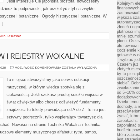
Jeśli interesuje Cię japońska prostota, nowoczesny
Kolejnym el
finansowych.
jdziesz tu podpowiedzi, jak przełożyć styl na zwykłe
zastanawiać
toryczne i botaniczne i Ogrody historyczne i botaniczne. W
większa sza
automatyzacj
…]
zleceń i ogra
płatności i
mniej szumów
ÓBKI DREWNA
planu. Oszcz
ale również
codziennie 
gotować w do
 I REJESTRY WOKALNE
– wybrać jed
Czasem już 
RODZAJE
2026
MOŻLIWOŚĆ KOMENTOWANIA
ZOSTAŁA WYŁĄCZONA
złotych mies
GŁOSÓW
by te pienią
I
REJESTRY
oszczędności
To miejsce stworzyliśmy jako serwis edukacji
WOKALNE
siebie”. Dob
muzycznej, w którym wiedza spotyka się z
zwiększanie
od 5–10% do
ciekawością. Jeśli szukasz prostej ścieżki wejścia w
dodatkowych 
Dzięki temu 
świat dźwięków albo chcesz odświeżyć fundamenty,
dochody, a r
znajdziesz tu teksty prowadzące od A do Z. To nie jest
przeciwieńst
życia”, któr
sztywny podręcznik, tylko wspierający towarzysz dla
zarobkach… 
łuchać. Nowości na stronie Technika Wokalna i Technika
zapominać o 
budżetu powo
luczowe elementy muzycznego alfabetu: rytm, tempo,
która zabie
jest strateg