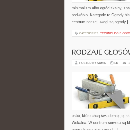
minimalizm albo ogród skalny, zna
podwórko. Kategorie to Ogrody his
centrum naszej uwagi są ogrody [
CATEGORIES:
TECHNOLOGIE OBR
RODZAJE GŁOSÓW
POSTED BY ADMIN
LUT - 16 - 
osób, które chcą świadomiej jej s
Wokalna. W centrum serwisu są k
prowadzenie głosu oraz […]