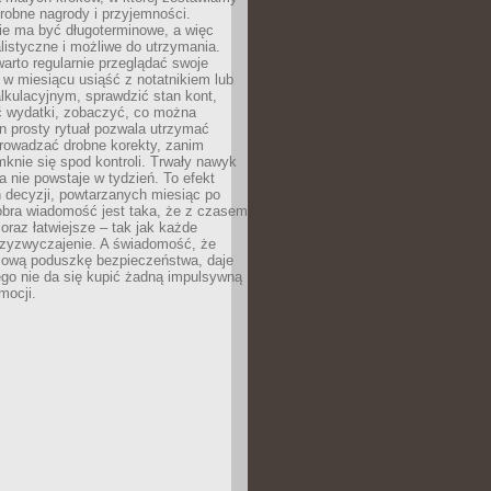
robne nagrody i przyjemności.
e ma być długoterminowe, a więc
listyczne i możliwe do utrzymania.
arto regularnie przeglądać swoje
 w miesiącu usiąść z notatnikiem lub
lkulacyjnym, sprawdzić stan kont,
wydatki, zobaczyć, co można
n prosty rytuał pozwala utrzymać
prowadzać drobne korekty, zanim
knie się spod kontroli. Trwały nawyk
 nie powstaje w tydzień. To efekt
 decyzji, powtarzanych miesiąc po
obra wiadomość jest taka, że z czasem
coraz łatwiejsze – tak jak każde
rzyzwyczajenie. A świadomość, że
ową poduszkę bezpieczeństwa, daje
ego nie da się kupić żadną impulsywną
mocji.