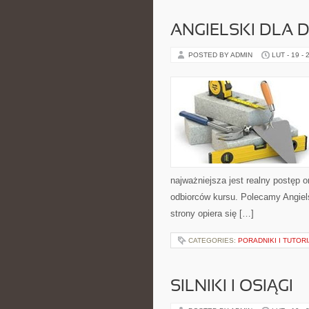
ANGIELSKI DLA D
POSTED BY ADMIN
LUT - 19 - 
najważniejsza jest realny postęp 
odbiorców kursu. Polecamy Angielsk
strony opiera się […]
CATEGORIES:
PORADNIKI I TUTOR
SILNIKI I OSIĄGI