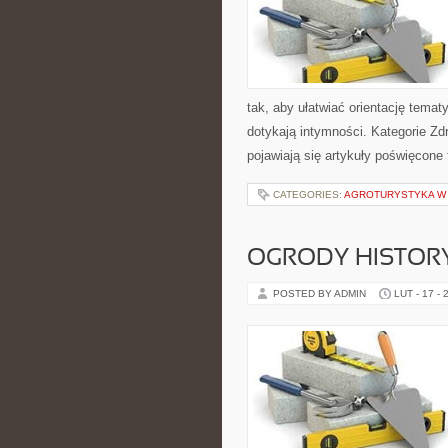
tak, aby ułatwiać orientację tema
dotykają intymności. Kategorie Zd
pojawiają się artykuły poświęcone f
CATEGORIES:
AGROTURYSTYKA W
OGRODY HISTORY
POSTED BY ADMIN
LUT - 17 - 