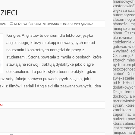
finansowych.
zastanawiać
większa sza
ZIECI
automatyzacj
zleceń i ogra
płatności i
ANGIELSKI
2026
MOŻLIWOŚĆ KOMENTOWANIA
ZOSTAŁA WYŁĄCZONA
DLA
mniej szumów
DZIECI
planu. Oszcz
Kongres Anglistów to centrum dla lektorów języka
ale również
codziennie 
angielskiego, którzy szukają innowacyjnych metod
gotować w do
nauczania i konkretnych narzędzi do pracy z
– wybrać jed
Czasem już 
studentami. Strona powstała z myślą o osobach, które
złotych mies
stawiają na rozwój i traktują dydaktykę jako ciągłe
by te pienią
oszczędności
doskonalenie. To punkt styku teorii i praktyki, gdzie
siebie”. Dob
zwiększanie
oraz satysfakcja zarówno prowadzących zajęcia, jak i
od 5–10% do
i z filmów i seriali i Angielski dla zaawansowanych. Idea
dodatkowych 
Dzięki temu 
dochody, a r
przeciwieńst
życia”, któr
IALE
zarobkach… 
zapominać o 
budżetu powo
która zabie
jest strateg
miejsce na d