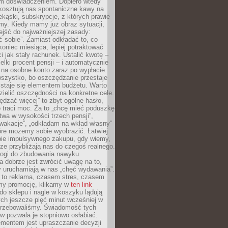
m doświadczeniem. Dopiero wtedy
 kosztują nas spontaniczne kawy na
ekąski, subskrypcje, z których prawie
my. Kiedy mamy już obraz sytuacji,
jść do najważniejszej zasady:
ać sobie”. Zamiast odkładać to, co
koniec miesiąca, lepiej potraktować
 jak stały rachunek. Ustalić kwotę –
elki procent pensji – i automatycznie
 na osobne konto zaraz po wypłacie.
wszystko, bo oszczędzanie przestaje
 staje się elementem budżetu. Warto
zielić oszczędności na konkretne cele.
dzać więcej” to zbyt ogólne hasło,
 traci moc. Za to „chcę mieć poduszkę
wa w wysokości trzech pensji”,
wakacje”, „odkładam na wkład własny”
tóre możemy sobie wyobrazić. Łatwiej
ie impulsywnego zakupu, gdy wiemy,
dze przybliżają nas do czegoś realnego.
rogi do zbudowania nawyku
 dobrze jest zwrócić uwagę na to,
y uruchamiają w nas „chęć wydawania”.
 to reklama, czasem stres, czasem
my promocję, klikamy w
ten link
o sklepu i nagle w koszyku lądują
ych jeszcze pięć minut wcześniej w
otrzebowaliśmy. Świadomość tych
 pozwala je stopniowo osłabiać.
ementem jest upraszczanie decyzji