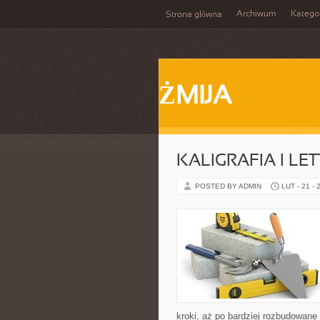
Archiwum
Katego
Strona główna
ŻMIJA
KALIGRAFIA I LE
POSTED BY ADMIN
LUT - 21 - 
kroki, aż po bardziej rozbudowan