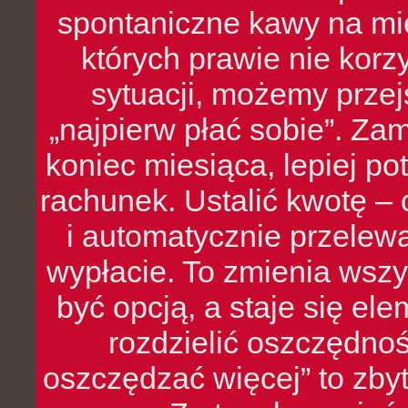
spontaniczne kawy na mie
których prawie nie kor
sytuacji, możemy przej
„najpierw płać sobie”. Zam
koniec miesiąca, lepiej po
rachunek. Ustalić kwotę – 
i automatycznie przelew
wypłacie. To zmienia wszy
być opcją, a staje się e
rozdzielić oszczędnoś
oszczędzać więcej” to zbyt