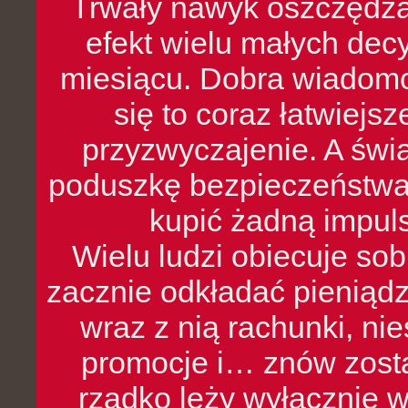
Trwały nawyk oszczędzan
efekt wielu małych dec
miesiącu. Dobra wiadomoś
się to coraz łatwiejs
przyzwyczajenie. A św
poduszkę bezpieczeństwa, 
kupić żadną impul
Wielu ludzi obiecuje sob
zacznie odkładać pieniądz
wraz z nią rachunki, ni
promocje i… znów zosta
rzadko leży wyłącznie 