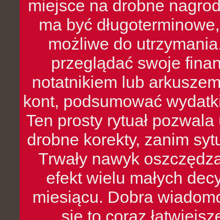
miejsce na drobne nagrod
ma być długoterminowe, 
możliwe do utrzymania.
przeglądać swoje fina
notatnikiem lub arkuszem
kont, podsumować wydatki
Ten prosty rytuał pozwala
drobne korekty, zanim syt
Trwały nawyk oszczędzan
efekt wielu małych dec
miesiącu. Dobra wiadomoś
się to coraz łatwiejs