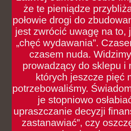
że te pieniądze przybli
połowie drogi do zbudowa
jest zwrócić uwagę na to,
„chęć wydawania”. Czasem
czasem nuda. Widzimy
prowadzący do sklepu i 
których jeszcze pięć 
potrzebowaliśmy. Świado
je stopniowo osłabia
upraszczanie decyzji fina
zastanawiać”, czy oszcz