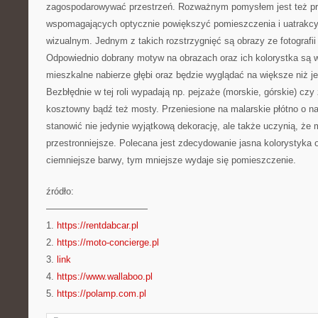
zagospodarowywać przestrzeń. Rozważnym pomysłem jest też pr
wspomagających optycznie powiększyć pomieszczenia i uatrakcy
wizualnym. Jednym z takich rozstrzygnięć są obrazy ze fotografii 
Odpowiednio dobrany motyw na obrazach oraz ich kolorystka są w
mieszkalne nabierze głębi oraz będzie wyglądać na większe niż je
Bezbłędnie w tej roli wypadają np. pejzaże (morskie, górskie) czy
kosztowny bądź też mosty. Przeniesione na malarskie płótno o n
stanowić nie jedynie wyjątkową dekorację, ale także uczynią, że
przestronniejsze. Polecana jest zdecydowanie jasna kolorystyka
ciemniejsze barwy, tym mniejsze wydaje się pomieszczenie.
źródło:
———————————
1.
https://rentdabcar.pl
2.
https://moto-concierge.pl
3.
link
4.
https://www.wallaboo.pl
5.
https://polamp.com.pl