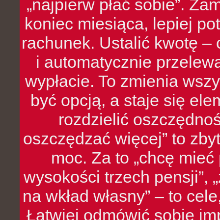
„najpierw płać sobie”. Zam
koniec miesiąca, lepiej po
rachunek. Ustalić kwotę – 
i automatycznie przelew
wypłacie. To zmienia wszy
być opcją, a staje się e
rozdzielić oszczędnoś
oszczędzać więcej” to zbyt
moc. Za to „chcę mie
wysokości trzech pensji”,
na wkład własny” – to cel
Łatwiej odmówić sobie i