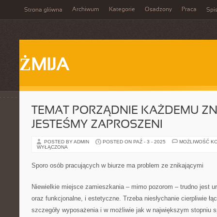
Archiwum
Kategorie
Osadzony
Praca
Strona główna
Spis
ŻMIJA
TEMAT PORZĄDNIE KAŻDEMU ZNA
JESTEŚMY ZAPROSZENI
POSTED BY ADMIN
POSTED ON PAŹ - 3 - 2025
MOŻLIWOŚĆ K
WYŁĄCZONA
Sporo osób pracujących w biurze ma problem ze znikającymi
Niewielkie miejsce zamieszkania – mimo pozorom – trudno jest ur
oraz funkcjonalne, i estetyczne. Trzeba niesłychanie cierpliwie ł
szczegóły wyposażenia i w możliwie jak w największym stopniu 