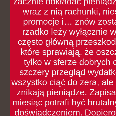
zacznie odkładać pieniądz
wraz z nią rachunki, ni
promocje i… znów zosta
rzadko leży wyłącznie 
często główną przeszkod
które sprawiają, że oszcz
tylko w sferze dobrych 
szczery przegląd wydatkó
wszystko ciąć do zera, ale
znikają pieniądze. Zapis
miesiąc potrafi być bruta
doświadczeniem. Dopiero 