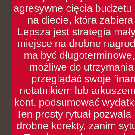
agresywne cięcia budżetu 
na diecie, która zabier
Lepsza jest strategia mał
miejsce na drobne nagrod
ma być długoterminowe, 
możliwe do utrzymania.
przeglądać swoje fina
notatnikiem lub arkuszem
kont, podsumować wydatki
Ten prosty rytuał pozwala
drobne korekty, zanim syt