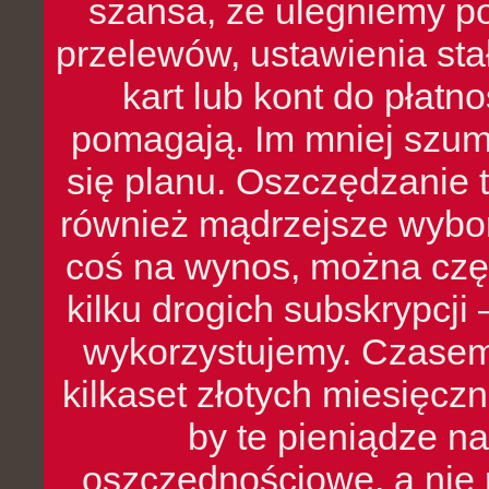
szansa, że ulegniemy p
przelewów, ustawienia stał
kart lub kont do płat
pomagają. Im mniej szumó
się planu. Oszczędzanie t
również mądrzejsze wybo
coś na wynos, można czę
kilku drogich subskrypcji 
wykorzystujemy. Czasem
kilkaset złotych miesięcz
by te pieniądze na
oszczędnościowe, a nie r