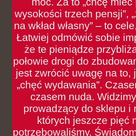
moc. Za to „chcę mie
wysokości trzech pensji”,
na wkład własny” – to cel
Łatwiej odmówić sobie i
że te pieniądze przybli
połowie drogi do zbudowa
jest zwrócić uwagę na to,
„chęć wydawania”. Czasem
czasem nuda. Widzimy
prowadzący do sklepu i 
których jeszcze pięć 
potrzebowaliśmy. Świado