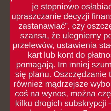
je stopniowo osłabia
upraszczanie decyzji fina
zastanawiać”, czy oszcz
szansa, że ulegniemy p
przelewów, ustawienia stał
kart lub kont do płat
pomagają. Im mniej szumó
się planu. Oszczędzanie t
również mądrzejsze wybo
coś na wynos, można czę
kilku drogich subskrypcji 