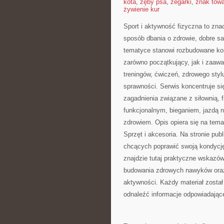
kota
,
zęby psa
,
zegarki
,
znak tow
żywienie kur
Sport i aktywność fizyczna to znac
sposób dbania o zdrowie, dobre s
tematyce stanowi rozbudowane kom
zarówno początkujący, jak i zaaw
treningów, ćwiczeń, zdrowego styl
sprawności. Serwis koncentruje si
zagadnienia związane z siłownią, 
funkcjonalnym, bieganiem, jazdą 
zdrowiem. Opis opiera się na tem
Sprzęt i akcesoria. Na stronie pu
chcących poprawić swoją kondycję
znajdzie tutaj praktyczne wskazów
budowania zdrowych nawyków oraz
aktywności. Każdy materiał zosta
odnaleźć informacje odpowiadają