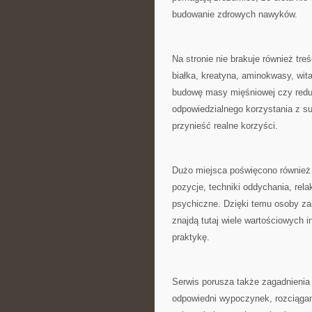
budowanie zdrowych nawyków.
Na stronie nie brakuje również 
białka, kreatyna, aminokwasy, wita
budowę masy mięśniowej czy reduk
odpowiedzialnego korzystania z s
przynieść realne korzyści.
Dużo miejsca poświęcono również j
pozycje, techniki oddychania, rela
psychiczne. Dzięki temu osoby za
znajdą tutaj wiele wartościowych 
praktykę.
Serwis porusza także zagadnienia
odpowiedni wypoczynek, rozciągan