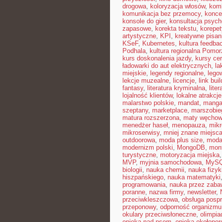
drogowa
,
koloryzacja włosów
,
kom
komunikacja bez przemocy
,
konce
konsole do gier
,
konsultacja psych
zapasowe
,
korekta tekstu
,
korepet
artystyczne
,
KPI
,
kreatywne pisan
KSeF
,
Kubernetes
,
kultura feedba
Podhala
,
kultura regionalna Pomor
kurs doskonalenia jazdy
,
kursy ce
ładowarki do aut elektrycznych
,
la
miejskie
,
legendy regionalne
,
lego
lekcje muzealne
,
licencje
,
link bui
fantasy
,
literatura kryminalna
,
lite
lojalność klientów
,
lokalne atrakcje
malarstwo polskie
,
mandat
,
mang
szeptany
,
marketplace
,
marszobie
matura rozszerzona
,
maty węcho
menedżer haseł
,
menopauza
,
mikr
mikroserwisy
,
mniej znane miejsc
outdoorowa
,
moda plus size
,
moda
modernizm polski
,
MongoDB
,
mon
turystyczne
,
motoryzacja miejska
MVP
,
myjnia samochodowa
,
MyS
biologii
,
nauka chemii
,
nauka fizyk
hiszpańskiego
,
nauka matematyki
programowania
,
nauka przez zaba
poranne
,
nazwa firmy
,
newsletter
,
przeciwkleszczowa
,
obsługa posp
przeponowy
,
odporność organizmu
okulary przeciwsłoneczne
,
olimpia
opieka nad psem
,
opieka okołopo