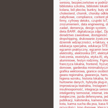
seniora
,
bezpieczeństwo w podróż
biblioteka szkolna
,
biblioteki lokal
kolana
,
ból pleców
,
bunkry
,
buty s
cholesterol
,
chomik
,
choroby odkl
zabytkowe
,
compliance
,
content p
firmy
,
cyfrowy detoks
,
czujniki IoT
zrozumieniem
,
data engineering
,
d
zadań
,
demencja
,
design system
,
dieta BARF
,
digitalizacja zdjęć
,
Dj
doradztwo zawodowe
,
dostępność
dropshipping
,
drukowanie żywiczn
dziennik wdzięczności
,
e-faktury
,
edukacja specjalna
,
edukacja ST
egzamin praktyczny
,
egzamin teor
elektrolity
,
elektronika DIY
,
elektr
ćwiczenia
,
eseistyka
,
etyka AI
,
et
aluminiowe
,
festyn rodzinny
,
Figm
franczyza lokalna
,
frontend
,
fryzu
domowe
,
garderoba minimalistycz
grafika wektorowa
,
granice osobis
gwara regionalna
,
gwarancja
,
hamu
higiena wzroku
,
historia lokalna
,
hi
hurtownie danych
,
hybryda plug-in
improwizacja teatralna
,
Instagram 
insulinooporność
,
integracja sens
inteligentny termostat
,
internat
,
int
świąteczne
,
jazda defensywna
,
je
publikacji
,
kalistenika
,
kamera int
kota
,
karma sucha dla psa
,
kasa f
przyszłości
,
kino domowe
,
kleszc