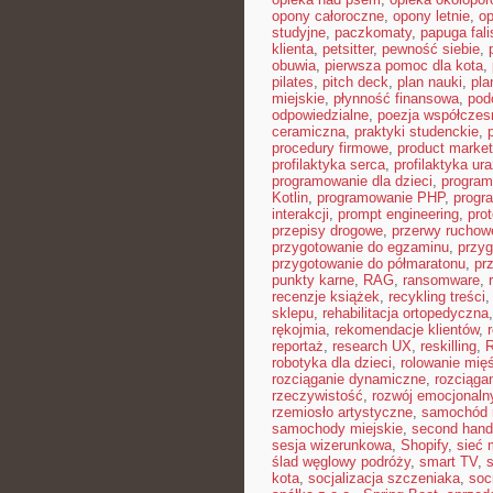
opony całoroczne
,
opony letnie
,
o
studyjne
,
paczkomaty
,
papuga fali
klienta
,
petsitter
,
pewność siebie
,
obuwia
,
pierwsza pomoc dla kota
,
pilates
,
pitch deck
,
plan nauki
,
pla
miejskie
,
płynność finansowa
,
pod
odpowiedzialne
,
poezja współczes
ceramiczna
,
praktyki studenckie
,
procedury firmowe
,
product market 
profilaktyka serca
,
profilaktyka ur
programowanie dla dzieci
,
program
Kotlin
,
programowanie PHP
,
progr
interakcji
,
prompt engineering
,
pro
przepisy drogowe
,
przerwy ruchow
przygotowanie do egzaminu
,
przyg
przygotowanie do półmaratonu
,
pr
punkty karne
,
RAG
,
ransomware
,
recenzje książek
,
recykling treści
sklepu
,
rehabilitacja ortopedyczna
rękojmia
,
rekomendacje klientów
,
reportaż
,
research UX
,
reskilling
,
robotyka dla dzieci
,
rolowanie mięś
rozciąganie dynamiczne
,
rozciąga
rzeczywistość
,
rozwój emocjonaln
rzemiosło artystyczne
,
samochód 
samochody miejskie
,
second hand
sesja wizerunkowa
,
Shopify
,
sieć
ślad węglowy podróży
,
smart TV
,
kota
,
socjalizacja szczeniaka
,
soc