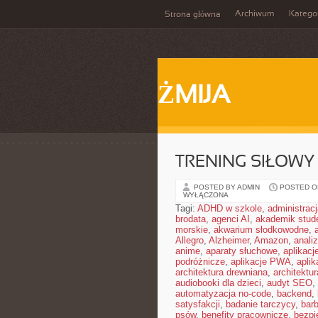
Archiwum
Katego
Strona główna
ŻMIJA
TRENING SIŁOWY
POSTED BY ADMIN
POSTED ON 
WYŁĄCZONA
Tagi:
ADHD w szkole
,
administrac
brodata
,
agenci AI
,
akademik stud
morskie
,
akwarium słodkowodne
,
Allegro
,
Alzheimer
,
Amazon
,
anali
anime
,
aparaty słuchowe
,
aplikacj
podróżnicze
,
aplikacje PWA
,
apli
architektura drewniana
,
architektu
audiobooki dla dzieci
,
audyt SEO
,
automatyzacja no-code
,
backend
,
satysfakcji
,
badanie tarczycy
,
barb
psów
,
benefity pracownicze
,
bezpi