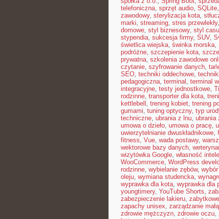
spółka z o.o.
,
Spring Boot
,
sprzed
telefoniczna
,
sprzęt audio
,
SQLite
zawodowy
,
sterylizacja kota
,
stłuc
marki
,
streaming
,
stres przewlekły
domowe
,
styl biznesowy
,
styl casu
stypendia
,
sukcesja firmy
,
SUV
,
S
świetlica wiejska
,
świnka morska
,
podróżne
,
szczepienie kota
,
szcze
prywatna
,
szkolenia zawodowe onl
czytanie
,
szyfrowanie danych
,
tań
SEO
,
techniki oddechowe
,
technik
pedagogiczna
,
terminal
,
terminal w
integracyjne
,
testy jednostkowe
,
T
rodzinne
,
transporter dla kota
,
tren
kettlebell
,
trening kobiet
,
trening p
gumami
,
tuning optyczny
,
typ urod
techniczne
,
ubrania z lnu
,
ubrania 
umowa o dzieło
,
umowa o pracę
,
u
uwierzytelnianie dwuskładnikowe
,
fitness
,
Vue
,
wada postawy
,
warsz
wektorowe bazy danych
,
weterynar
wizytówka Google
,
własność intel
WooCommerce
,
WordPress devel
rodzinne
,
wybielanie zębów
,
wybór
oleju
,
wymiana studencka
,
wynagr
wyprawka dla kota
,
wyprawka dla 
youngtimery
,
YouTube Shorts
,
zab
zabezpieczenie lakieru
,
zabytkowe
zapachy unisex
,
zarządzanie małą
zdrowie mężczyzn
,
zdrowie oczu
,