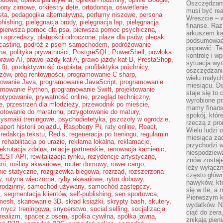
Oszczędzani
pony zimowe
,
orkiestry dęte
,
ortodoncja
,
oświetlenie
musi być rea
sta
,
pedagogika alternatywna
,
perfumy niszowe
,
persona
Wreszcie – w
phishing
,
pielęgnacja brody
,
pielęgnacja łap
,
pielęgnacja
finanse. Raz
pierwsza pomoc dla psa
,
pierwsza pomoc psychiczna
,
arkuszem ka
n sprzedaży
,
płatności odroczone
,
plaże dla psów
,
plecaki
podsumować 
casting
,
podróż z psem samochodem
,
podróżowanie
poprawić. Te
na
,
polityka prywatności
,
PostgreSQL
,
PowerShell
,
powłoka
kontrolę i w
prawo AI
,
prawo jazdy kat A
,
prawo jazdy kat B
,
PrestaShop
,
sytuacja wym
fit
,
produktywność osobista
,
profilaktyka próchnicy
,
oszczędzania
azów
,
próg rentowności
,
programowanie C sharp
,
wielu małych
owanie Java
,
programowanie JavaScript
,
programowanie
miesiącu. D
amowanie Python
,
programowanie Swift
,
projektowanie
staje się to 
totypowanie
,
prywatność online
,
przegląd techniczny
,
wyrobione p
e
,
przestrzeń dla młodzieży
,
przewodnik po mieście
,
mamy finans
otowanie do maratonu
,
przygotowanie do matury
,
spokój, któr
zysmaki treningowe
,
psychodietetyka
,
pszczoły w ogrodzie
,
rzeczą z pro
raport historii pojazdu
,
Raspberry Pi
,
raty online
,
React
,
Wielu ludzi 
,
redakcja tekstu
,
Redis
,
regeneracja po treningu
,
regulamin
miesiąca za
,
rehabilitacja po urazie
,
reklama lokalna
,
reklamacje
,
przychodzi w
rekrutacja zdalna
,
relacje partnerskie
,
renowacja kamienic
,
niespodziew
REST API
,
rewitalizacja rynku
,
rezydencje artystyczne
,
znów zostaje
ni
,
rośliny akwariowe
,
router domowy
,
rower cargo
,
leży wyłącz
nie statyczne
,
rozgrzewka biegowa
,
rozrząd
,
rozszerzona
często główn
y
,
rutyna wieczorna
,
ryby akwariowe
,
rytm dobowy
,
nawyków, któ
rodzinny
,
samochód używany
,
samochód zastępczy
,
się w tle, a 
,
segmentacja klientów
,
self-publishing
,
sen sportowca
,
Pierwszym k
 mesh
,
skanowanie 3D
,
skład książki
,
skrypty bash
,
skutery
,
wydatków. Ni
smycz treningowa
,
snycerstwo
,
social selling
,
socjalizacja
ciąć do zera
realizm
,
spacer z psem
,
spółka cywilna
,
spółka jawna
,
znikają pien