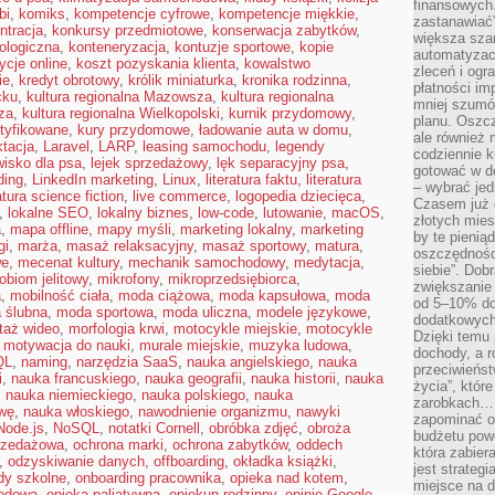
finansowych.
bi
,
komiks
,
kompetencje cyfrowe
,
kompetencje miękkie
,
zastanawiać
ntracja
,
konkursy przedmiotowe
,
konserwacja zabytków
,
większa sza
ologiczna
,
konteneryzacja
,
kontuzje sportowe
,
kopie
automatyzacj
ycje online
,
koszt pozyskania klienta
,
kowalstwo
zleceń i ogra
ie
,
kredyt obrotowy
,
królik miniaturka
,
kronika rodzinna
,
płatności i
cku
,
kultura regionalna Mazowsza
,
kultura regionalna
mniej szumów
za
,
kultura regionalna Wielkopolski
,
kurnik przydomowy
,
planu. Oszcz
rtyfikowane
,
kury przydomowe
,
ładowanie auta w domu
,
ale również
ktacja
,
Laravel
,
LARP
,
leasing samochodu
,
legendy
codziennie 
wisko dla psa
,
lejek sprzedażowy
,
lęk separacyjny psa
,
gotować w do
lding
,
LinkedIn marketing
,
Linux
,
literatura faktu
,
literatura
– wybrać jed
ratura science fiction
,
live commerce
,
logopedia dziecięca
,
Czasem już 
,
lokalne SEO
,
lokalny biznes
,
low-code
,
lutowanie
,
macOS
,
złotych mies
a
,
mapa offline
,
mapy myśli
,
marketing lokalny
,
marketing
by te pienią
gi
,
marża
,
masaż relaksacyjny
,
masaż sportowy
,
matura
,
oszczędności
we
,
mecenat kultury
,
mechanik samochodowy
,
medytacja
,
siebie”. Dob
obiom jelitowy
,
mikrofony
,
mikroprzedsiębiorca
,
zwiększanie
a
,
mobilność ciała
,
moda ciążowa
,
moda kapsułowa
,
moda
od 5–10% do
 ślubna
,
moda sportowa
,
moda uliczna
,
modele językowe
,
dodatkowych 
taż wideo
,
morfologia krwi
,
motocykle miejskie
,
motocykle
Dzięki temu 
,
motywacja do nauki
,
murale miejskie
,
muzyka ludowa
,
dochody, a r
QL
,
naming
,
narzędzia SaaS
,
nauka angielskiego
,
nauka
przeciwieńst
i
,
nauka francuskiego
,
nauka geografii
,
nauka historii
,
nauka
życia”, któr
,
nauka niemieckiego
,
nauka polskiego
,
nauka
zarobkach… 
wę
,
nauka włoskiego
,
nawodnienie organizmu
,
nawyki
zapominać o 
Node.js
,
NoSQL
,
notatki Cornell
,
obróbka zdjęć
,
obroża
budżetu powo
rzedażowa
,
ochrona marki
,
ochrona zabytków
,
oddech
która zabie
,
odzyskiwanie danych
,
offboarding
,
okładka książki
,
jest strateg
dy szkolne
,
onboarding pracownika
,
opieka nad kotem
,
miejsce na d
rodowa
,
opieka paliatywna
,
opiekun rodzinny
,
opinie Google
,