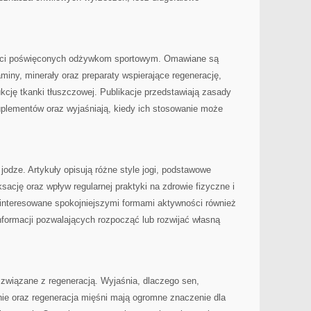
treści poświęconych odżywkom sportowym. Omawiane są
miny, minerały oraz preparaty wspierające regenerację,
cję tkanki tłuszczowej. Publikacje przedstawiają zasady
uplementów oraz wyjaśniają, kiedy ich stosowanie może
odze. Artykuły opisują różne style jogi, podstawowe
ksację oraz wpływ regularnej praktyki na zdrowie fizyczne i
interesowane spokojniejszymi formami aktywności również
informacji pozwalających rozpocząć lub rozwijać własną
 związane z regeneracją. Wyjaśnia, dlaczego sen,
ie oraz regeneracja mięśni mają ogromne znaczenie dla