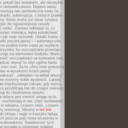
c potrafi być brutalnym, ale niezwykle
m doświadczeniem. Dopiero wtedy
 kosztują nas spontaniczne kawy na
ekąski, subskrypcje, z których prawie
my. Kiedy mamy już obraz sytuacji,
jść do najważniejszej zasady:
ać sobie”. Zamiast odkładać to, co
koniec miesiąca, lepiej potraktować
 jak stały rachunek. Ustalić kwotę –
elki procent pensji – i automatycznie
 na osobne konto zaraz po wypłacie.
wszystko, bo oszczędzanie przestaje
 staje się elementem budżetu. Warto
zielić oszczędności na konkretne cele.
dzać więcej” to zbyt ogólne hasło,
 traci moc. Za to „chcę mieć poduszkę
wa w wysokości trzech pensji”,
wakacje”, „odkładam na wkład własny”
tóre możemy sobie wyobrazić. Łatwiej
ie impulsywnego zakupu, gdy wiemy,
dze przybliżają nas do czegoś realnego.
rogi do zbudowania nawyku
 dobrze jest zwrócić uwagę na to,
y uruchamiają w nas „chęć wydawania”.
 to reklama, czasem stres, czasem
my promocję, klikamy w
ten link
o sklepu i nagle w koszyku lądują
ych jeszcze pięć minut wcześniej w
otrzebowaliśmy. Świadomość tych
 pozwala je stopniowo osłabiać.