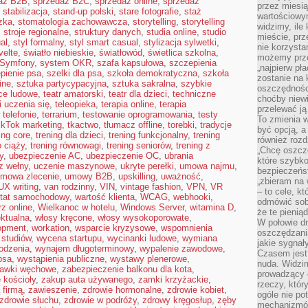
aż B2B
,
sprzedaż B2C
,
sprzedaż online
,
sprzedaż
przez miesią
,
stabilizacja
,
stand-up polski
,
stare fotografie
,
staż
wartościowy
zka
,
stomatologia zachowawcza
,
storytelling
,
storytelling
widzimy, ile
,
stroje regionalne
,
struktury danych
,
studia online
,
studio
mieście, prz
al
,
styl formalny
,
styl smart casual
,
stylizacja sylwetki
,
nie korzysta
velte
,
światło niebieskie
,
światłowód
,
świetlica szkolna
,
możemy prze
Symfony
,
system OKR
,
szafa kapsułowa
,
szczepienia
„najpierw pł
pienie psa
,
szelki dla psa
,
szkoła demokratyczna
,
szkoła
zostanie na 
ine
,
sztuka partycypacyjna
,
sztuka sakralna
,
szybkie
oszczędności
ce ludowe
,
teatr amatorski
,
teatr dla dzieci
,
techniczne
choćby niewi
i uczenia się
,
teleopieka
,
terapia online
,
terapia
przelewać ją
 telefonie
,
terrarium
,
testowanie oprogramowania
,
testy
To zmienia 
ikTok marketing
,
tkactwo
,
tłumacz offline
,
torebki
,
tradycje
być opcją, a
ing core
,
trening dla dzieci
,
trening funkcjonalny
,
trening
również rozd
o ciąży
,
trening równowagi
,
trening seniorów
,
trening z
„Chcę oszczę
y
,
ubezpieczenie AC
,
ubezpieczenie OC
,
ubrania
które szybko
z wełny
,
uczenie maszynowe
,
ukryte perełki
,
umowa najmu
,
bezpieczeńst
mowa zlecenie
,
umowy B2B
,
upskilling
,
uważność
,
„zbieram na 
UX writing
,
van rodzinny
,
VIN
,
vintage fashion
,
VPN
,
VR
– to cele, k
tat samochodowy
,
wartość klienta
,
WCAG
,
webhooki
,
odmówić sob
z online
,
Wielkanoc w hotelu
,
Windows Server
,
witamina D
,
że te pienią
ektualna
,
włosy kręcone
,
włosy wysokoporowate
,
W połowie d
opment
,
workation
,
wsparcie kryzysowe
,
wspomnienia
oszczędzania
 studiów
,
wycena startupu
,
wycinanki ludowe
,
wymiana
jakie sygnał
odzenia
,
wynajem długoterminowy
,
wypalenie zawodowe
,
Czasem jest
psa
,
wystąpienia publiczne
,
wystawy plenerowe
,
nuda. Widzi
awki węchowe
,
zabezpieczenie balkonu dla kota
,
prowadzący d
 kościoły
,
zakup auta używanego
,
zamki krzyżackie
,
rzeczy, któr
 firmą
,
zawieszenie
,
zdrowie hormonalne
,
zdrowie kobiet
,
ogóle nie p
zdrowie słuchu
,
zdrowie w podróży
,
zdrowy kręgosłup
,
zęby
mechanizmów