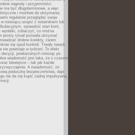
robne nagrody i przyjemności.
e ma być długoterminowe, a więc
listyczne i możliwe do utrzymania.
arto regularnie przeglądać swoje
 w miesiącu usiąść z notatnikiem lub
lkulacyjnym, sprawdzić stan kont,
wydatki, zobaczyć, co można
n prosty rytuał pozwala utrzymać
prowadzać drobne korekty, zanim
knie się spod kontroli. Trwały nawyk
 nie powstaje w tydzień. To efekt
 decyzji, powtarzanych miesiąc po
obra wiadomość jest taka, że z czasem
coraz łatwiejsze – tak jak każde
rzyzwyczajenie. A świadomość, że
ową poduszkę bezpieczeństwa, daje
ego nie da się kupić żadną impulsywną
mocji.