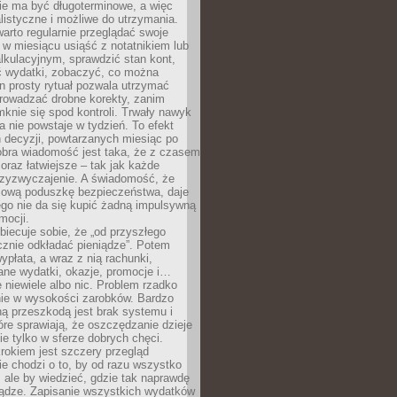
e ma być długoterminowe, a więc
listyczne i możliwe do utrzymania.
arto regularnie przeglądać swoje
 w miesiącu usiąść z notatnikiem lub
lkulacyjnym, sprawdzić stan kont,
wydatki, zobaczyć, co można
n prosty rytuał pozwala utrzymać
prowadzać drobne korekty, zanim
knie się spod kontroli. Trwały nawyk
 nie powstaje w tydzień. To efekt
 decyzji, powtarzanych miesiąc po
obra wiadomość jest taka, że z czasem
coraz łatwiejsze – tak jak każde
rzyzwyczajenie. A świadomość, że
ową poduszkę bezpieczeństwa, daje
ego nie da się kupić żadną impulsywną
mocji.
obiecuje sobie, że „od przyszłego
cznie odkładać pieniądze”. Potem
ypłata, a wraz z nią rachunki,
ane wydatki, okazje, promocje i…
 niewiele albo nic. Problem rzadko
nie w wysokości zarobków. Bardzo
ą przeszkodą jest brak systemu i
re sprawiają, że oszczędzanie dzieje
nie tylko w sferze dobrych chęci.
rokiem jest szczery przegląd
e chodzi o to, by od razu wszystko
, ale by wiedzieć, gdzie tak naprawdę
iądze. Zapisanie wszystkich wydatków