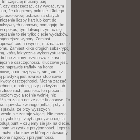
 Im częściej musimy „się
”, czy oszczędzać, czy wydać, tym
nsa, że ulegniemy pokusie. Dlatego
a przelewów, ustawienia stałych
niczenie liczby kart lub kont do
mpulsywnych naprawdę pomagają. Im
 i pokus, tym łatwiej trzymać się
ędzanie to nie tylko cięcie wydatków,
 mądrzejsze wybory. Zamiast
kupować coś na wynos, można częściej
mu. Zamiast kilku drogich subskrypcji
ną, którą faktycznie wykorzystujemy.
drobne zmiany przynoszą kilkaset
ięcznie oszczędności. Kluczowe jest,
dze naprawdę trafiały na konto
owe, a nie rozpływały się „same z
rą praktyką jest również stopniowe
 kwoty oszczędności. Można zacząć
chodu, a potem, przy podwyżce lub
zleceniach, podnieść ten procent.
poziom życia rośnie wolniej niż
óżnica zasila nasze cele finansowe. To
wo zjawiska zwanego „inflacją stylu
e sprawia, że przy wyższych
wcale nie zostaje więcej. Nie można
psychologii. Zbyt agresywne cięcia
dują bunt – czujemy się jak na diecie,
ra nam wszystkie przyjemności. Lepsza
ia małych kroków, w której zostawiamy
robne nagrody i przyjemności.