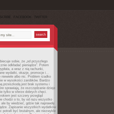
SCRIBE
FACEBOOK
TWITTER
obiecuje sobie, że „od przyszłego
cznie odkładać pieniądze”. Potem
ypłata, a wraz z nią rachunki,
ane wydatki, okazje, promocje i…
 niewiele albo nic. Problem rzadko
nie w wysokości zarobków. Bardzo
ą przeszkodą jest brak systemu i
re sprawiają, że oszczędzanie dzieje
nie tylko w sferze dobrych chęci.
rokiem jest szczery przegląd
e chodzi o to, by od razu wszystko
, ale by wiedzieć, gdzie tak naprawdę
iądze. Zapisanie wszystkich wydatków
c potrafi być brutalnym, ale niezwykle