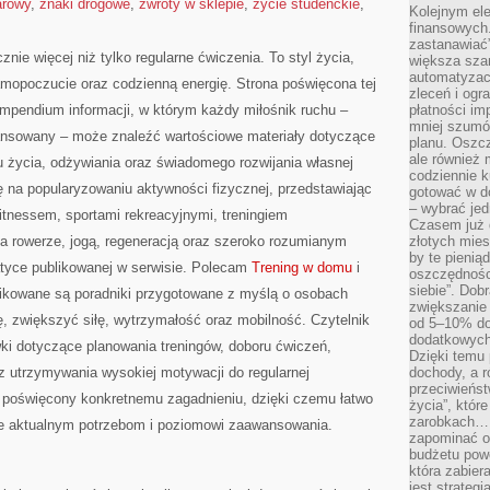
arowy
,
znaki drogowe
,
zwroty w sklepie
,
życie studenckie
,
Kolejnym el
finansowych.
zastanawiać
znie więcej niż tylko regularne ćwiczenia. To styl życia,
większa sza
automatyzacj
amopoczucie oraz codzienną energię. Strona poświęcona tej
zleceń i ogra
pendium informacji, w którym każdy miłośnik ruchu –
płatności i
mniej szumów
ansowany – może znaleźć wartościowe materiały dotyczące
planu. Oszcz
ale również
u życia, odżywiania oraz świadomego rozwijania własnej
codziennie 
ę na popularyzowaniu aktywności fizycznej, przedstawiając
gotować w do
– wybrać jed
fitnessem, sportami rekreacyjnymi, treningiem
Czasem już 
na rowerze, jogą, regeneracją oraz szeroko rozumianym
złotych mies
by te pienią
atyce publikowanej w serwisie. Polecam
Trening w domu
i
oszczędności
siebie”. Dob
blikowane są poradniki przygotowane z myślą o osobach
zwiększanie
, zwiększyć siłę, wytrzymałość oraz mobilność. Czytelnik
od 5–10% do
dodatkowych 
ki dotyczące planowania treningów, doboru ćwiczeń,
Dzięki temu 
 utrzymywania wysokiej motywacji do regularnej
dochody, a r
przeciwieńst
ł poświęcony konkretnemu zagadnieniu, dzięki czemu łatwo
życia”, któr
zarobkach… 
ce aktualnym potrzebom i poziomowi zaawansowania.
zapominać o 
budżetu powo
która zabie
jest strateg