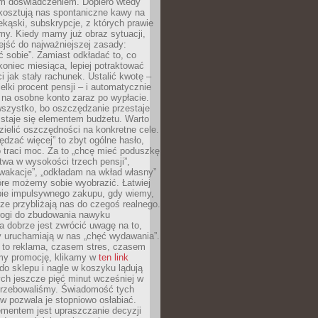
m doświadczeniem. Dopiero wtedy
 kosztują nas spontaniczne kawy na
ekąski, subskrypcje, z których prawie
my. Kiedy mamy już obraz sytuacji,
jść do najważniejszej zasady:
ać sobie”. Zamiast odkładać to, co
koniec miesiąca, lepiej potraktować
 jak stały rachunek. Ustalić kwotę –
elki procent pensji – i automatycznie
 na osobne konto zaraz po wypłacie.
wszystko, bo oszczędzanie przestaje
 staje się elementem budżetu. Warto
zielić oszczędności na konkretne cele.
dzać więcej” to zbyt ogólne hasło,
 traci moc. Za to „chcę mieć poduszkę
wa w wysokości trzech pensji”,
wakacje”, „odkładam na wkład własny”
tóre możemy sobie wyobrazić. Łatwiej
ie impulsywnego zakupu, gdy wiemy,
dze przybliżają nas do czegoś realnego.
rogi do zbudowania nawyku
 dobrze jest zwrócić uwagę na to,
y uruchamiają w nas „chęć wydawania”.
 to reklama, czasem stres, czasem
my promocję, klikamy w
ten link
o sklepu i nagle w koszyku lądują
ych jeszcze pięć minut wcześniej w
otrzebowaliśmy. Świadomość tych
 pozwala je stopniowo osłabiać.
ementem jest upraszczanie decyzji