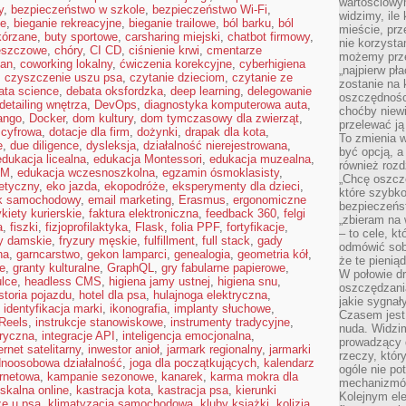
wartościowy
y
,
bezpieczeństwo w szkole
,
bezpieczeństwo Wi-Fi
,
widzimy, ile
ne
,
bieganie rekreacyjne
,
bieganie trailowe
,
ból barku
,
ból
mieście, prz
kórzane
,
buty sportowe
,
carsharing miejski
,
chatbot firmowy
,
nie korzysta
eszczowe
,
chóry
,
CI CD
,
ciśnienie krwi
,
cmentarze
możemy prze
lan
,
coworking lokalny
,
ćwiczenia korekcyjne
,
cyberhigiena
„najpierw pł
,
czyszczenie uszu psa
,
czytanie dzieciom
,
czytanie ze
zostanie na 
ata science
,
debata oksfordzka
,
deep learning
,
delegowanie
oszczędności
detailing wnętrza
,
DevOps
,
diagnostyka komputerowa auta
,
choćby niewi
ango
,
Docker
,
dom kultury
,
dom tymczasowy dla zwierząt
,
przelewać ją
 cyfrowa
,
dotacje dla firm
,
dożynki
,
drapak dla kota
,
To zmienia 
e
,
due diligence
,
dysleksja
,
działalność nierejestrowana
,
być opcją, a
edukacja licealna
,
edukacja Montessori
,
edukacja muzealna
,
również rozd
EM
,
edukacja wczesnoszkolna
,
egzamin ósmoklasisty
,
„Chcę oszczę
etyczny
,
eko jazda
,
ekopodróże
,
eksperymenty dla dzieci
,
które szybko
yk samochodowy
,
email marketing
,
Erasmus
,
ergonomiczne
bezpieczeńst
ykiety kurierskie
,
faktura elektroniczna
,
feedback 360
,
felgi
„zbieram na 
a
,
fiszki
,
fizjoprofilaktyka
,
Flask
,
folia PPF
,
fortyfikacje
,
– to cele, k
ry damskie
,
fryzury męskie
,
fulfillment
,
full stack
,
gady
odmówić sob
na
,
garncarstwo
,
gekon lamparci
,
genealogia
,
geometria kół
,
że te pienią
te
,
granty kulturalne
,
GraphQL
,
gry fabularne papierowe
,
W połowie d
lce
,
headless CMS
,
higiena jamy ustnej
,
higiena snu
,
oszczędzania
storia pojazdu
,
hotel dla psa
,
hulajnoga elektryczna
,
jakie sygnał
,
identyfikacja marki
,
ikonografia
,
implanty słuchowe
,
Czasem jest
Reels
,
instrukcje stanowiskowe
,
instrumenty tradycyjne
,
nuda. Widzi
oryczna
,
integracje API
,
inteligencja emocjonalna
,
prowadzący d
ernet satelitarny
,
inwestor anioł
,
jarmark regionalny
,
jarmarki
rzeczy, któr
dnoosobowa działalność
,
joga dla początkujących
,
kalendarz
ogóle nie p
ernetowa
,
kampanie sezonowe
,
kanarek
,
karma mokra dla
mechanizmów
iskalna online
,
kastracja kota
,
kastracja psa
,
kierunki
Kolejnym el
ze u psa
,
klimatyzacja samochodowa
,
kluby książki
,
kolizja