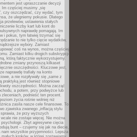
ementem jest upraszczanie decyzji
 Im częściej musimy „się
”, czy oszczędzać, czy wydać, tym
nsa, że ulegniemy pokusie. Dlatego
a przelewów, ustawienia stałych
niczenie liczby kart lub kont do
mpulsywnych naprawdę pomagają. Im
 i pokus, tym łatwiej trzymać się
ędzanie to nie tylko cięcie wydatków,
 mądrzejsze wybory. Zamiast
kupować coś na wynos, można częściej
mu. Zamiast kilku drogich subskrypcji
ną, którą faktycznie wykorzystujemy.
drobne zmiany przynoszą kilkaset
ięcznie oszczędności. Kluczowe jest,
dze naprawdę trafiały na konto
owe, a nie rozpływały się „same z
rą praktyką jest również stopniowe
 kwoty oszczędności. Można zacząć
chodu, a potem, przy podwyżce lub
zleceniach, podnieść ten procent.
poziom życia rośnie wolniej niż
óżnica zasila nasze cele finansowe. To
wo zjawiska zwanego „inflacją stylu
e sprawia, że przy wyższych
wcale nie zostaje więcej. Nie można
psychologii. Zbyt agresywne cięcia
dują bunt – czujemy się jak na diecie,
ra nam wszystkie przyjemności. Lepsza
ia małych kroków, w której zostawiamy