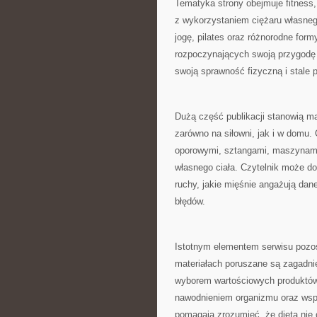
Tematyka strony obejmuje fitness,
z wykorzystaniem ciężaru własnego c
jogę, pilates oraz różnorodne form
rozpoczynających swoją przygodę ze
swoją sprawność fizyczną i stale 
Dużą część publikacji stanowią m
zarówno na siłowni, jak i w domu.
oporowymi, sztangami, maszynami 
własnego ciała. Czytelnik może d
ruchy, jakie mięśnie angażują dan
błędów.
Istotnym elementem serwisu pozo
materiałach poruszane są zagadn
wyborem wartościowych produktó
nawodnieniem organizmu oraz wspi
pomagają zrozumieć, że dieta nie