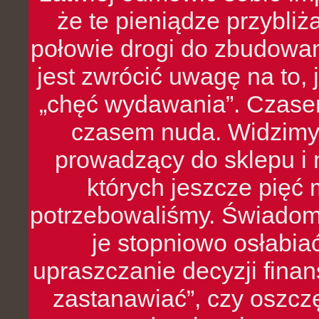
że te pieniądze przybli
połowie drogi do zbudowa
jest zwrócić uwagę na to,
„chęć wydawania”. Czasem
czasem nuda. Widzimy
prowadzący do sklepu i 
których jeszcze pięć 
potrzebowaliśmy. Świado
je stopniowo osłabia
upraszczanie decyzji fina
zastanawiać”, czy oszcz