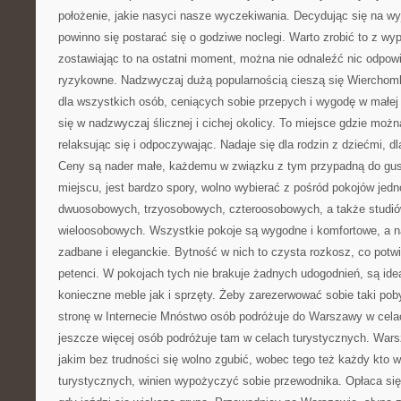
położenie, jakie nasyci nasze wyczekiwania. Decydując się na wy
powinno się postarać się o godziwe noclegi. Warto zrobić to z wy
zostawiając to na ostatni moment, można nie odnaleźć nic odpowie
ryzykowne. Nadzwyczaj dużą popularnością cieszą się Wierchomla
dla wszystkich osób, ceniących sobie przepych i wygodę w małej 
się w nadzwyczaj ślicznej i cichej okolicy. To miejsce gdzie moż
relaksując się i odpoczywając. Nadaje się dla rodzin z dziećmi, d
Ceny są nader małe, każdemu w związku z tym przypadną do gus
miejscu, jest bardzo spory, wolno wybierać z pośród pokojów je
dwuosobowych, trzyosobowych, czteroosobowych, a także studió
wieloosobowych. Wszystkie pokoje są wygodne i komfortowe, a 
zadbane i eleganckie. Bytność w nich to czysta rozkosz, co potw
petenci. W pokojach tych nie brakuje żadnych udogodnień, są id
konieczne meble jak i sprzęty. Żeby zarezerwować sobie taki pob
stronę w Internecie Mnóstwo osób podróżuje do Warszawy w cela
jeszcze więcej osób podróżuje tam w celach turystycznych. Wars
jakim bez trudności się wolno zgubić, wobec tego też każdy kto w
turystycznych, winien wypożyczyć sobie przewodnika. Opłaca się 