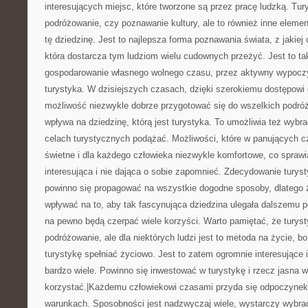
interesujących miejsc, które tworzone są przez pracę ludzką. Tury
podróżowanie, czy poznawanie kultury, ale to również inne elemen
tę dziedzinę. Jest to najlepsza forma poznawania świata, z jakiej 
która dostarcza tym ludziom wielu cudownych przeżyć. Jest to t
gospodarowanie własnego wolnego czasu, przez aktywny wypoczy
turystyka. W dzisiejszych czasach, dzięki szerokiemu dostępowi d
możliwość niezwykle dobrze przygotować się do wszelkich podróż
wpływa na dziedzinę, którą jest turystyka. To umożliwia też wybra
celach turystycznych podążać. Możliwości, które w panujących c
świetne i dla każdego człowieka niezwykle komfortowe, co sprawia
interesująca i nie dająca o sobie zapomnieć. Zdecydowanie turysty
powinno się propagować na wszystkie dogodne sposoby, dlatego
wpływać na to, aby tak fascynująca dziedzina ulegała dalszemu 
na pewno będą czerpać wiele korzyści. Warto pamiętać, że turyst
podróżowanie, ale dla niektórych ludzi jest to metoda na życie, 
turystykę spełniać życiowo. Jest to zatem ogromnie interesujące
bardzo wiele. Powinno się inwestować w turystykę i rzecz jasna war
korzystać.|Każdemu człowiekowi czasami przyda się odpoczyne
warunkach. Sposobności jest nadzwyczaj wiele, wystarczy wybrać