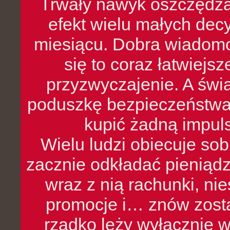
Trwały nawyk oszczędzan
efekt wielu małych dec
miesiącu. Dobra wiadomoś
się to coraz łatwiejs
przyzwyczajenie. A św
poduszkę bezpieczeństwa, 
kupić żadną impul
Wielu ludzi obiecuje sob
zacznie odkładać pieniądz
wraz z nią rachunki, ni
promocje i… znów zosta
rzadko leży wyłącznie 