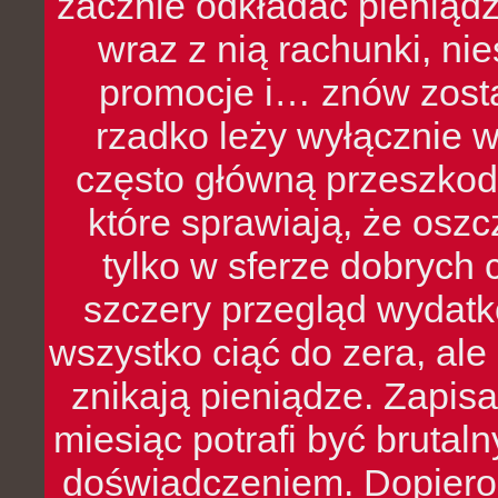
zacznie odkładać pieniądz
wraz z nią rachunki, ni
promocje i… znów zosta
rzadko leży wyłącznie 
często główną przeszkod
które sprawiają, że oszcz
tylko w sferze dobrych 
szczery przegląd wydatkó
wszystko ciąć do zera, ale
znikają pieniądze. Zapis
miesiąc potrafi być bruta
doświadczeniem. Dopiero 