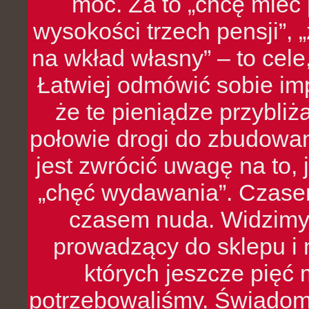
moc. Za to „chcę mie
wysokości trzech pensji”,
na wkład własny” – to cel
Łatwiej odmówić sobie i
że te pieniądze przybli
połowie drogi do zbudowa
jest zwrócić uwagę na to,
„chęć wydawania”. Czasem
czasem nuda. Widzimy
prowadzący do sklepu i 
których jeszcze pięć 
potrzebowaliśmy. Świado