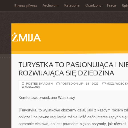
Archiwum
Kategorie
Osadzony
Praca
Strona główna
Spis
ŻMIJA
TURYSTKA TO PASJONUJĄCA I NI
ROZWIJAJĄCA SIĘ DZIEDZINA
POSTED BY ADMIN
POSTED ON LIP - 18 - 2025
MOŻLIWOŚĆ 
WYŁĄCZONA
Komfortowe zwiedzane Warszawy
{Turystyka, to wyjątkowo obszerny dział, jaki z każdym rokiem z
oblicze i na pewno regularnie rośnie ilość osób interesujących się 
ogromnie ciekawa, co jest powodem piękna przyrody, jak również 