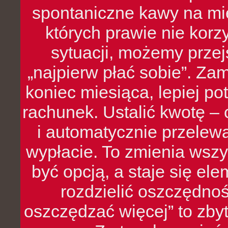
spontaniczne kawy na mie
których prawie nie kor
sytuacji, możemy przej
„najpierw płać sobie”. Zam
koniec miesiąca, lepiej po
rachunek. Ustalić kwotę – 
i automatycznie przelew
wypłacie. To zmienia wszy
być opcją, a staje się e
rozdzielić oszczędnoś
oszczędzać więcej” to zbyt