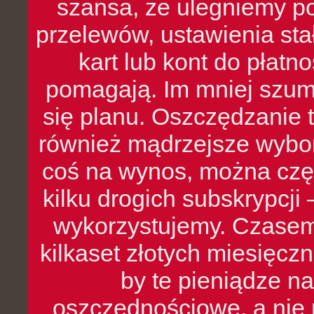
szansa, że ulegniemy p
przelewów, ustawienia stał
kart lub kont do płat
pomagają. Im mniej szumó
się planu. Oszczędzanie t
również mądrzejsze wybo
coś na wynos, można czę
kilku drogich subskrypcji 
wykorzystujemy. Czasem
kilkaset złotych miesięcz
by te pieniądze na
oszczędnościowe, a nie r