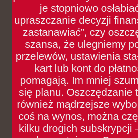
je stopniowo osłabia
upraszczanie decyzji fina
zastanawiać”, czy oszcz
szansa, że ulegniemy p
przelewów, ustawienia stał
kart lub kont do płat
pomagają. Im mniej szumó
się planu. Oszczędzanie t
również mądrzejsze wybo
coś na wynos, można czę
kilku drogich subskrypcji 