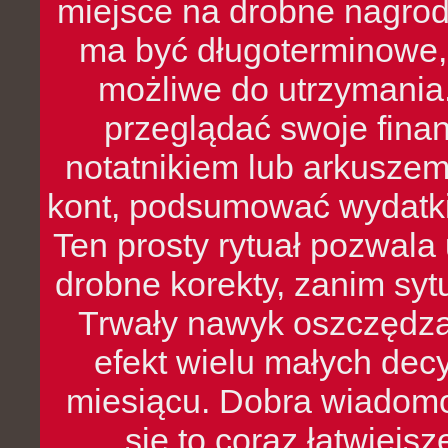
miejsce na drobne nagrod
ma być długoterminowe, 
możliwe do utrzymania.
przeglądać swoje fina
notatnikiem lub arkuszem
kont, podsumować wydatki
Ten prosty rytuał pozwala
drobne korekty, zanim syt
Trwały nawyk oszczędzan
efekt wielu małych dec
miesiącu. Dobra wiadomoś
się to coraz łatwiejs