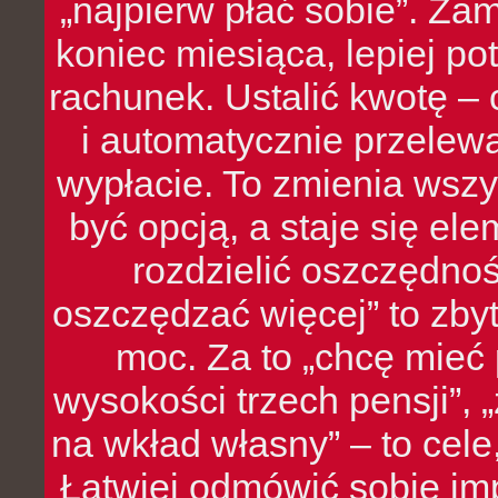
„najpierw płać sobie”. Zam
koniec miesiąca, lepiej po
rachunek. Ustalić kwotę – 
i automatycznie przelew
wypłacie. To zmienia wszy
być opcją, a staje się e
rozdzielić oszczędnoś
oszczędzać więcej” to zbyt
moc. Za to „chcę mie
wysokości trzech pensji”,
na wkład własny” – to cel
Łatwiej odmówić sobie i