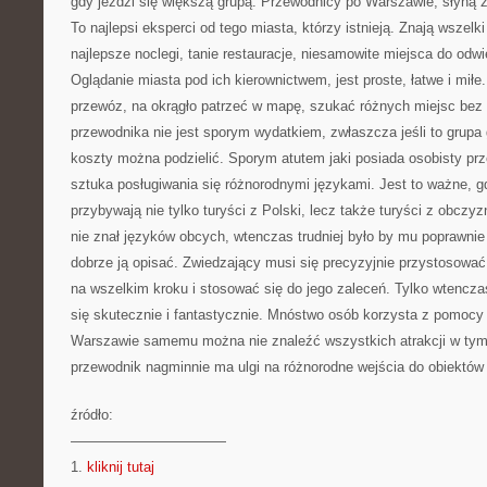
gdy jeździ się większą grupą. Przewodnicy po Warszawie, słyną z
To najlepsi eksperci od tego miasta, którzy istnieją. Znają wszelk
najlepsze noclegi, tanie restauracje, niesamowite miejsca do odwi
Oglądanie miasta pod ich kierownictwem, jest proste, łatwe i miłe.
przewóz, na okrągło patrzeć w mapę, szukać różnych miejsc be
przewodnika nie jest sporym wydatkiem, zwłaszcza jeśli to grup
koszty można podzielić. Sporym atutem jaki posiada osobisty pr
sztuka posługiwania się różnorodnymi językami. Jest to ważne,
przybywają nie tylko turyści z Polski, lecz także turyści z obczy
nie znał języków obcych, wtenczas trudniej było by mu poprawni
dobrze ją opisać. Zwiedzający musi się precyzyjnie przystosować
na wszelkim kroku i stosować się do jego zaleceń. Tylko wtencz
się skutecznie i fantastycznie. Mnóstwo osób korzysta z pomocy
Warszawie samemu można nie znaleźć wszystkich atrakcji w tym
przewodnik nagminnie ma ulgi na różnorodne wejścia do obiektów
źródło:
———————————
1.
kliknij tutaj