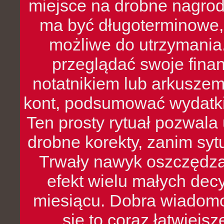
miejsce na drobne nagrod
ma być długoterminowe, 
możliwe do utrzymania.
przeglądać swoje fina
notatnikiem lub arkuszem
kont, podsumować wydatki
Ten prosty rytuał pozwala
drobne korekty, zanim syt
Trwały nawyk oszczędzan
efekt wielu małych dec
miesiącu. Dobra wiadomoś
się to coraz łatwiejs