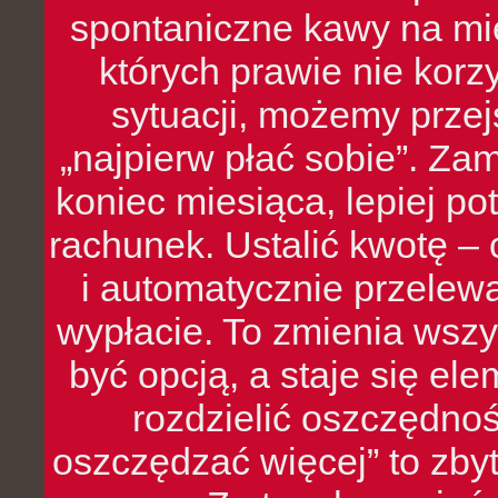
spontaniczne kawy na mie
których prawie nie kor
sytuacji, możemy przej
„najpierw płać sobie”. Zam
koniec miesiąca, lepiej po
rachunek. Ustalić kwotę – 
i automatycznie przelew
wypłacie. To zmienia wszy
być opcją, a staje się e
rozdzielić oszczędnoś
oszczędzać więcej” to zbyt