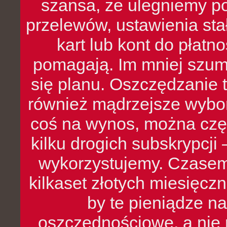
szansa, że ulegniemy p
przelewów, ustawienia stał
kart lub kont do płat
pomagają. Im mniej szumó
się planu. Oszczędzanie t
również mądrzejsze wybo
coś na wynos, można czę
kilku drogich subskrypcji 
wykorzystujemy. Czasem
kilkaset złotych miesięcz
by te pieniądze na
oszczędnościowe, a nie r