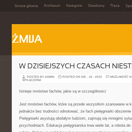
Archiwum
Kategorie
Osadzony
Praca
Strona główna
Spis
ŻMIJA
W DZISIEJSZYCH CZASACH NIES
POSTED BY ADMIN
POSTED ON SIE - 18 - 2025
MOŻLIWOŚĆ 
WYŁĄCZONA
Istnieje mnóstwo fachów, jakie są w szczególności
Jest mnóstwo fachów, które są przede wszystkim szanowane w 
jednakże bez trudności odnotować, że fach pielęgniarki obszernie r
Pielęgniarki asystują obolałym ludziom, zajmują się mnogimi sytu
przychodniach. Edukacja pielęgniarska trwa wiele lat, a robota d