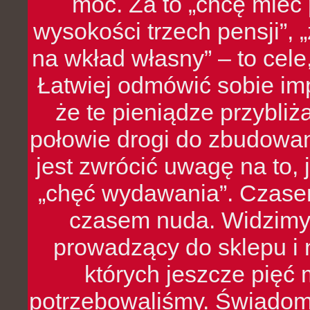
moc. Za to „chcę mie
wysokości trzech pensji”,
na wkład własny” – to cel
Łatwiej odmówić sobie i
że te pieniądze przybli
połowie drogi do zbudowa
jest zwrócić uwagę na to,
„chęć wydawania”. Czasem
czasem nuda. Widzimy
prowadzący do sklepu i 
których jeszcze pięć 
potrzebowaliśmy. Świado