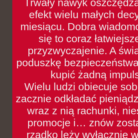
Trwały nawyk oszczędzan
efekt wielu małych dec
miesiącu. Dobra wiadomoś
się to coraz łatwiejs
przyzwyczajenie. A św
poduszkę bezpieczeństwa, 
kupić żadną impul
Wielu ludzi obiecuje sob
zacznie odkładać pieniądz
wraz z nią rachunki, ni
promocje i… znów zosta
rzadko leży wyłącznie 