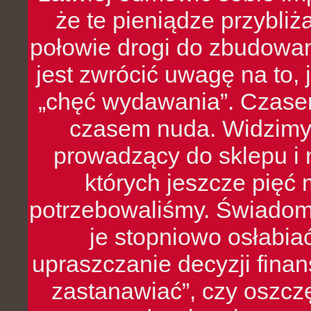
że te pieniądze przybli
połowie drogi do zbudowa
jest zwrócić uwagę na to,
„chęć wydawania”. Czasem
czasem nuda. Widzimy
prowadzący do sklepu i 
których jeszcze pięć 
potrzebowaliśmy. Świado
je stopniowo osłabia
upraszczanie decyzji fina
zastanawiać”, czy oszcz