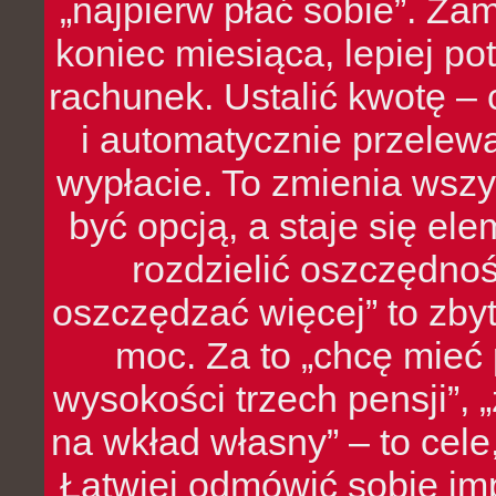
„najpierw płać sobie”. Zam
koniec miesiąca, lepiej po
rachunek. Ustalić kwotę – 
i automatycznie przelew
wypłacie. To zmienia wszy
być opcją, a staje się e
rozdzielić oszczędnoś
oszczędzać więcej” to zbyt
moc. Za to „chcę mie
wysokości trzech pensji”,
na wkład własny” – to cel
Łatwiej odmówić sobie i