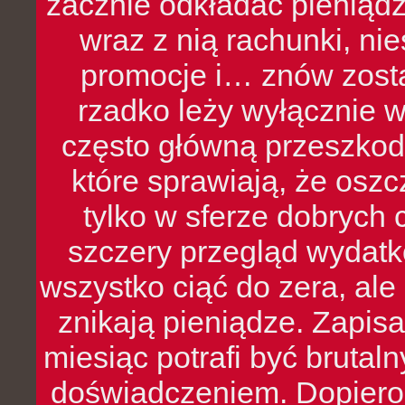
zacznie odkładać pieniądz
wraz z nią rachunki, ni
promocje i… znów zosta
rzadko leży wyłącznie 
często główną przeszkod
które sprawiają, że oszcz
tylko w sferze dobrych 
szczery przegląd wydatkó
wszystko ciąć do zera, ale
znikają pieniądze. Zapis
miesiąc potrafi być bruta
doświadczeniem. Dopiero 