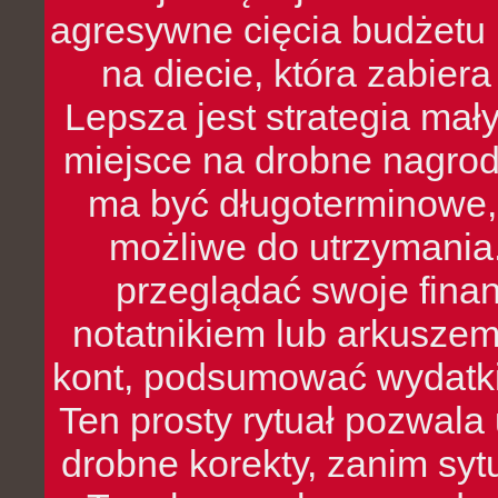
agresywne cięcia budżetu 
na diecie, która zabier
Lepsza jest strategia mał
miejsce na drobne nagrod
ma być długoterminowe, 
możliwe do utrzymania.
przeglądać swoje fina
notatnikiem lub arkuszem
kont, podsumować wydatki
Ten prosty rytuał pozwala
drobne korekty, zanim syt