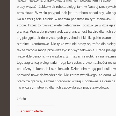
należy. Należy ją praktykować z mocnym powołaniem i zapałem, n
pracy wiązać. Jakkolwiek robota pielęgniarki w Naszej rzeczywis
prawidłowo. W wielu przypadkach jest to robota ponad siły, wielo
Na nieszczęście zarobki w naszym państwie na tym stanowisku, s
stopie. Przez to również wiele pielęgniarek, poszukuje w dzisiej
granicą. Praca dla pielęgniarek za granicą, jest bardzo dla nich s
się pielęgniarek do prywatnych przychodni i klinik, gdzie warunki 
rzetelne i komfortowe. Nie tylko warunki pracy są trafne dla pielę
także zarobki mogą przewyższyć ich wyczekiwania. Praca pielęgni
niezwykle ceniona, w związku z tym też ich zarobki są na niezmi
tego zagranicą pielęgniarki mogą korzystać z ewentualności rozw
przeróżnych kursach i szkoleniach. Dzięki nim mogą podnosić swo
nabywać nowe doświadczenie. Nic zatem wątpliwego, że coraz wię
pracy za granicą, zamiast pracować w kraju, ponieważ za granicą
i w wyższym stopniu dla nich zadowalającą pracę zawodową.
źródło:
———————————
1.
sprawdź ofertę