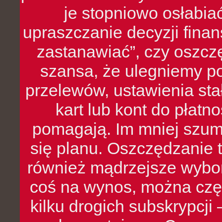
je stopniowo osłabia
upraszczanie decyzji fina
zastanawiać”, czy oszcz
szansa, że ulegniemy p
przelewów, ustawienia stał
kart lub kont do płat
pomagają. Im mniej szumó
się planu. Oszczędzanie t
również mądrzejsze wybo
coś na wynos, można czę
kilku drogich subskrypcji 