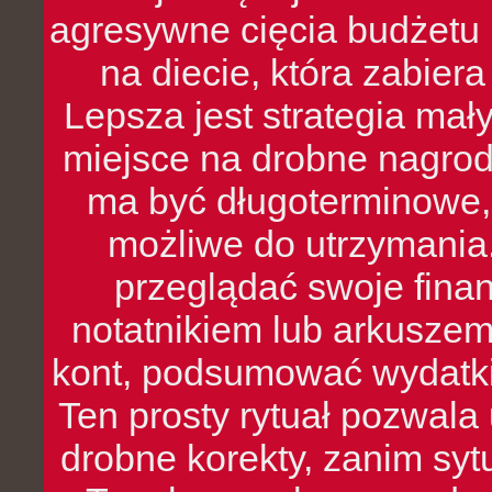
agresywne cięcia budżetu 
na diecie, która zabier
Lepsza jest strategia mał
miejsce na drobne nagrod
ma być długoterminowe, 
możliwe do utrzymania.
przeglądać swoje fina
notatnikiem lub arkuszem
kont, podsumować wydatki
Ten prosty rytuał pozwala
drobne korekty, zanim syt