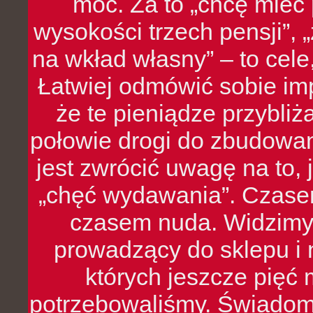
moc. Za to „chcę mie
wysokości trzech pensji”,
na wkład własny” – to cel
Łatwiej odmówić sobie i
że te pieniądze przybli
połowie drogi do zbudowa
jest zwrócić uwagę na to,
„chęć wydawania”. Czasem
czasem nuda. Widzimy
prowadzący do sklepu i 
których jeszcze pięć 
potrzebowaliśmy. Świado