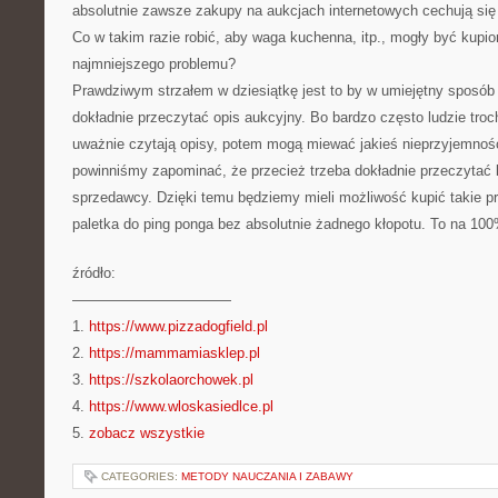
absolutnie zawsze zakupy na aukcjach internetowych cechują si
Co w takim razie robić, aby waga kuchenna, itp., mogły być kupi
najmniejszego problemu?
Prawdziwym strzałem w dziesiątkę jest to by w umiejętny sposób
dokładnie przeczytać opis aukcyjny. Bo bardzo często ludzie troc
uważnie czytają opisy, potem mogą miewać jakieś nieprzyjemnośc
powinniśmy zapominać, że przecież trzeba dokładnie przeczytać 
sprzedawcy. Dzięki temu będziemy mieli możliwość kupić takie p
paletka do ping ponga bez absolutnie żadnego kłopotu. To na 10
źródło:
———————————
1.
https://www.pizzadogfield.pl
2.
https://mammamiasklep.pl
3.
https://szkolaorchowek.pl
4.
https://www.wloskasiedlce.pl
5.
zobacz wszystkie
CATEGORIES:
METODY NAUCZANIA I ZABAWY