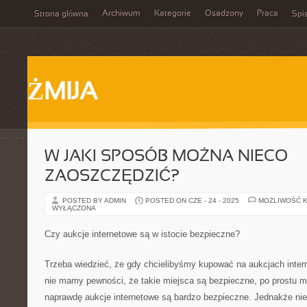
Archiwum
Kategorie
Osadzony
Praca
Strona główna
Spis
ŻMIJA
W JAKI SPOSÓB MOŻNA NIECO
ZAOSZCZĘDZIĆ?
POSTED BY ADMIN
POSTED ON CZE - 24 - 2025
MOŻLIWOŚĆ 
WYŁĄCZONA
Czy aukcje internetowe są w istocie bezpieczne?
Trzeba wiedzieć, że gdy chcielibyśmy kupować na aukcjach intern
nie mamy pewności, że takie miejsca są bezpieczne, po prostu 
naprawdę aukcje internetowe są bardzo bezpieczne. Jednakże nie