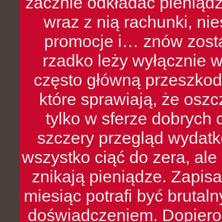
zacznie odkładać pieniądz
wraz z nią rachunki, ni
promocje i… znów zosta
rzadko leży wyłącznie 
często główną przeszkod
które sprawiają, że oszcz
tylko w sferze dobrych 
szczery przegląd wydatkó
wszystko ciąć do zera, ale
znikają pieniądze. Zapis
miesiąc potrafi być bruta
doświadczeniem. Dopiero 