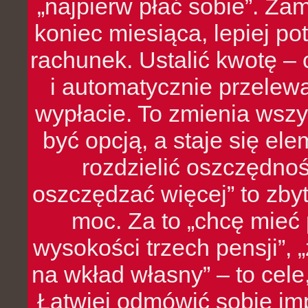
„najpierw płać sobie”. Zam
koniec miesiąca, lepiej po
rachunek. Ustalić kwotę – 
i automatycznie przelew
wypłacie. To zmienia wszy
być opcją, a staje się e
rozdzielić oszczędnoś
oszczędzać więcej” to zbyt
moc. Za to „chcę mie
wysokości trzech pensji”,
na wkład własny” – to cel
Łatwiej odmówić sobie i