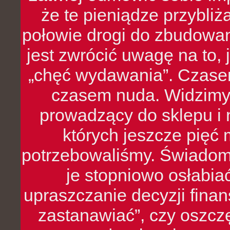
że te pieniądze przybli
połowie drogi do zbudowa
jest zwrócić uwagę na to,
„chęć wydawania”. Czasem
czasem nuda. Widzimy
prowadzący do sklepu i 
których jeszcze pięć 
potrzebowaliśmy. Świado
je stopniowo osłabia
upraszczanie decyzji fina
zastanawiać”, czy oszcz