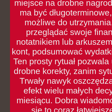
miejsce na drobne nagrod
ma być długoterminowe, 
możliwe do utrzymania.
przeglądać swoje fina
notatnikiem lub arkuszem
kont, podsumować wydatki
Ten prosty rytuał pozwala
drobne korekty, zanim syt
Trwały nawyk oszczędzan
efekt wielu małych dec
miesiącu. Dobra wiadomoś
się to coraz łatwiejs