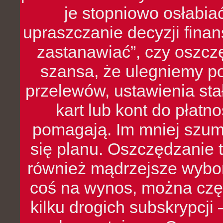
je stopniowo osłabia
upraszczanie decyzji fina
zastanawiać”, czy oszcz
szansa, że ulegniemy p
przelewów, ustawienia stał
kart lub kont do płat
pomagają. Im mniej szumó
się planu. Oszczędzanie t
również mądrzejsze wybo
coś na wynos, można czę
kilku drogich subskrypcji 