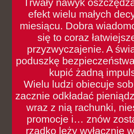
Trwały nawyk oszczędzan
efekt wielu małych dec
miesiącu. Dobra wiadomoś
się to coraz łatwiejs
przyzwyczajenie. A św
poduszkę bezpieczeństwa, 
kupić żadną impul
Wielu ludzi obiecuje sob
zacznie odkładać pieniądz
wraz z nią rachunki, ni
promocje i… znów zosta
rzadko leży wyłącznie 