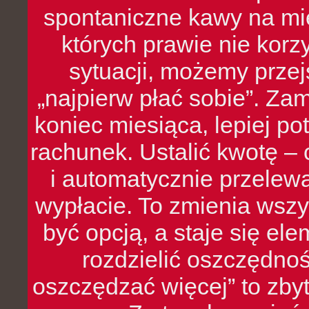
spontaniczne kawy na mie
których prawie nie kor
sytuacji, możemy przej
„najpierw płać sobie”. Zam
koniec miesiąca, lepiej po
rachunek. Ustalić kwotę – 
i automatycznie przelew
wypłacie. To zmienia wszy
być opcją, a staje się e
rozdzielić oszczędnoś
oszczędzać więcej” to zbyt