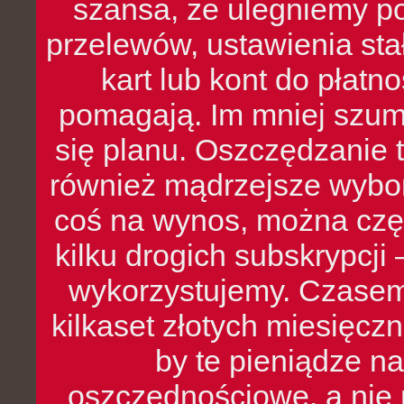
szansa, że ulegniemy p
przelewów, ustawienia stał
kart lub kont do płat
pomagają. Im mniej szumó
się planu. Oszczędzanie t
również mądrzejsze wybo
coś na wynos, można czę
kilku drogich subskrypcji 
wykorzystujemy. Czasem
kilkaset złotych miesięcz
by te pieniądze na
oszczędnościowe, a nie r