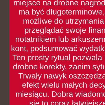
miejsce na drobne nagrod
ma być długoterminowe, 
możliwe do utrzymania.
przeglądać swoje fina
notatnikiem lub arkuszem
kont, podsumować wydatki
Ten prosty rytuał pozwala
drobne korekty, zanim syt
Trwały nawyk oszczędzan
efekt wielu małych dec
miesiącu. Dobra wiadomoś
się to coraz łatwiejs