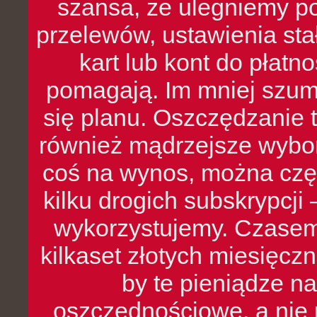
szansa, że ulegniemy p
przelewów, ustawienia stał
kart lub kont do płat
pomagają. Im mniej szumó
się planu. Oszczędzanie t
również mądrzejsze wybo
coś na wynos, można czę
kilku drogich subskrypcji 
wykorzystujemy. Czasem
kilkaset złotych miesięcz
by te pieniądze na
oszczędnościowe, a nie r