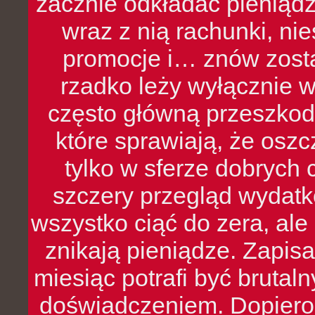
zacznie odkładać pieniądz
wraz z nią rachunki, ni
promocje i… znów zosta
rzadko leży wyłącznie 
często główną przeszkod
które sprawiają, że oszcz
tylko w sferze dobrych 
szczery przegląd wydatkó
wszystko ciąć do zera, ale
znikają pieniądze. Zapis
miesiąc potrafi być bruta
doświadczeniem. Dopiero 