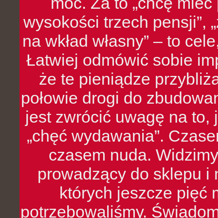
moc. Za to „chcę mie
wysokości trzech pensji”,
na wkład własny” – to cel
Łatwiej odmówić sobie i
że te pieniądze przybli
połowie drogi do zbudowa
jest zwrócić uwagę na to,
„chęć wydawania”. Czasem
czasem nuda. Widzimy
prowadzący do sklepu i 
których jeszcze pięć 
potrzebowaliśmy. Świado