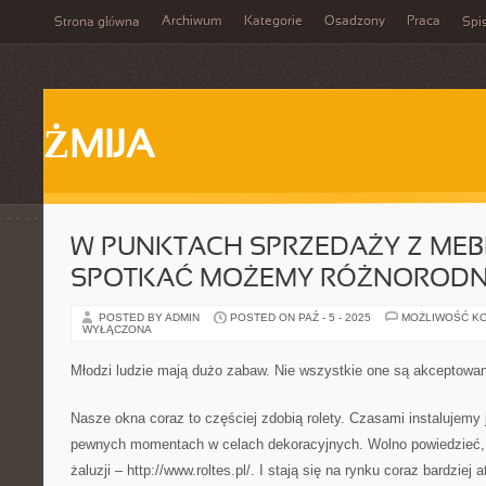
Archiwum
Kategorie
Osadzony
Praca
Strona główna
Spis
ŻMIJA
W PUNKTACH SPRZEDAŻY Z MEB
SPOTKAĆ MOŻEMY RÓŻNORODN
POSTED BY ADMIN
POSTED ON PAŹ - 5 - 2025
MOŻLIWOŚĆ K
WYŁĄCZONA
Młodzi ludzie mają dużo zabaw. Nie wszystkie one są akceptowa
Nasze okna coraz to częściej zdobią rolety. Czasami instalujemy 
pewnych momentach w celach dekoracyjnych. Wolno powiedzieć, 
żaluzji – http://www.roltes.pl/. I stają się na rynku coraz bardziej 