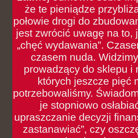
że te pieniądze przybli
połowie drogi do zbudowa
jest zwrócić uwagę na to,
„chęć wydawania”. Czasem
czasem nuda. Widzimy
prowadzący do sklepu i 
których jeszcze pięć 
potrzebowaliśmy. Świado
je stopniowo osłabia
upraszczanie decyzji fina
zastanawiać”, czy oszcz