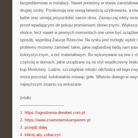
bezproblemowe w instalacji. Nawet jesteśmy w stanie zainstalow
drugiej osoby. Przekonują one swoją łatwością użytkowania, a rów
ładne oraz umieją przyozdobić nasze okna. Zazwyczaj rolety wst
przed wpadającymi do pokoju promieniami słonecznymi. Większa
słońce, lecz nawet w pewnych momentach one umie być uciążliwe
sposób, wypróbuj Żaluzje Rzeszów. Na rynku jest rozległy wybór t
problemu możemy zamówić takie, jakie najbardziej będą nam pa
kolorystycznym, a też materiałowym. Bo wykonywane są one z ró
częściej w domach, jakie urządzane są na styl współczesny braku
kup Moskitiery. Ludzie, szczególnie młodzi odchodzą od tego zwy
może pozostać kolokwialnie mówiąc gołe. Właśnie dlatego w owym
najwyższym stopniu są wskazane.
źródło:
———————————
1.
https://ogrodzenia-drewbet.com.pl
2.
https://www.znamiotemikamperem.pl
3.
przejdź dalej
4.
kliknij aby zobaczyć