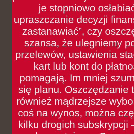
je stopniowo osłabia
upraszczanie decyzji fina
zastanawiać”, czy oszcz
szansa, że ulegniemy p
przelewów, ustawienia stał
kart lub kont do płat
pomagają. Im mniej szumó
się planu. Oszczędzanie t
również mądrzejsze wybo
coś na wynos, można czę
kilku drogich subskrypcji 