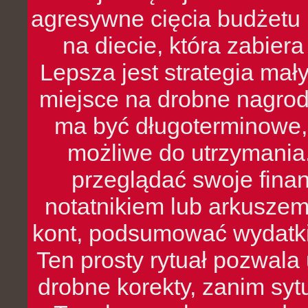
agresywne cięcia budżetu 
na diecie, która zabier
Lepsza jest strategia mał
miejsce na drobne nagrod
ma być długoterminowe, 
możliwe do utrzymania.
przeglądać swoje fina
notatnikiem lub arkuszem
kont, podsumować wydatki
Ten prosty rytuał pozwala
drobne korekty, zanim syt