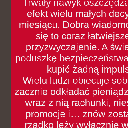
Trwały nawyk oszczędzan
efekt wielu małych dec
miesiącu. Dobra wiadomoś
się to coraz łatwiejs
przyzwyczajenie. A św
poduszkę bezpieczeństwa, 
kupić żadną impul
Wielu ludzi obiecuje sob
zacznie odkładać pieniądz
wraz z nią rachunki, ni
promocje i… znów zosta
rzadko leży wyłącznie 