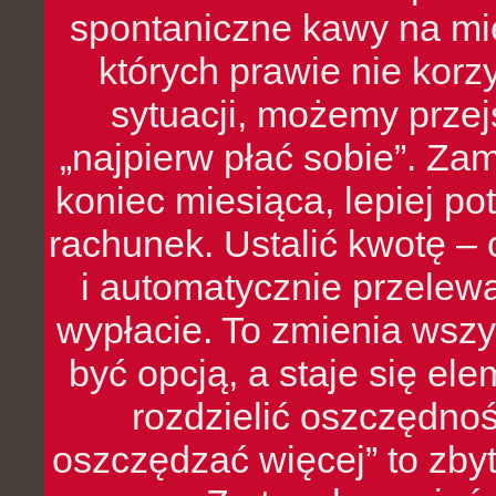
spontaniczne kawy na mie
których prawie nie kor
sytuacji, możemy przej
„najpierw płać sobie”. Zam
koniec miesiąca, lepiej po
rachunek. Ustalić kwotę – 
i automatycznie przelew
wypłacie. To zmienia wszy
być opcją, a staje się e
rozdzielić oszczędnoś
oszczędzać więcej” to zbyt