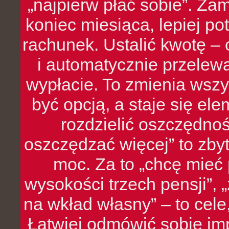
„najpierw płać sobie”. Zam
koniec miesiąca, lepiej po
rachunek. Ustalić kwotę – 
i automatycznie przelew
wypłacie. To zmienia wszy
być opcją, a staje się e
rozdzielić oszczędnoś
oszczędzać więcej” to zbyt
moc. Za to „chcę mie
wysokości trzech pensji”,
na wkład własny” – to cel
Łatwiej odmówić sobie i