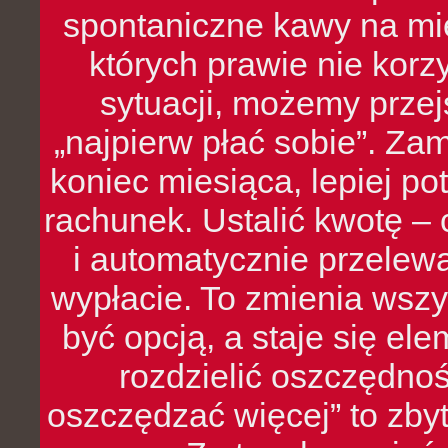
spontaniczne kawy na mie
których prawie nie kor
sytuacji, możemy przej
„najpierw płać sobie”. Zam
koniec miesiąca, lepiej po
rachunek. Ustalić kwotę – 
i automatycznie przelew
wypłacie. To zmienia wszy
być opcją, a staje się e
rozdzielić oszczędnoś
oszczędzać więcej” to zbyt