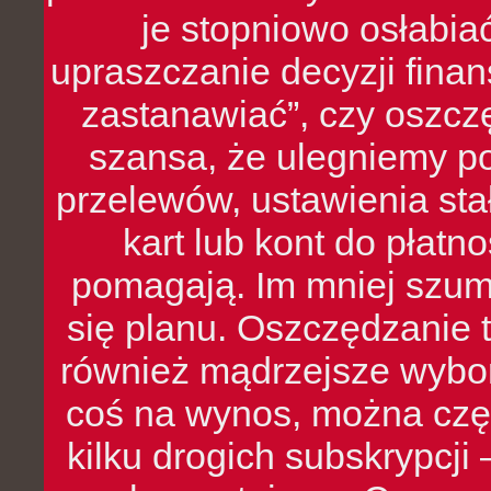
je stopniowo osłabia
upraszczanie decyzji fina
zastanawiać”, czy oszcz
szansa, że ulegniemy p
przelewów, ustawienia stał
kart lub kont do płat
pomagają. Im mniej szumó
się planu. Oszczędzanie t
również mądrzejsze wybo
coś na wynos, można czę
kilku drogich subskrypcji 