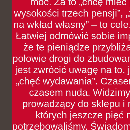
moc. Za to „chcę mie
wysokości trzech pensji”,
na wkład własny” – to cel
Łatwiej odmówić sobie i
że te pieniądze przybli
połowie drogi do zbudowa
jest zwrócić uwagę na to,
„chęć wydawania”. Czasem
czasem nuda. Widzimy
prowadzący do sklepu i 
których jeszcze pięć 
potrzebowaliśmy. Świado