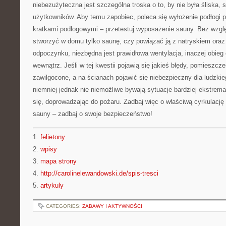
niebezużyteczna jest szczególna troska o to, by nie była śliska, 
użytkowników. Aby temu zapobiec, poleca się wyłożenie podłogi
kratkami podłogowymi – przetestuj wyposażenie sauny. Bez wzglę
stworzyć w domu tylko saunę, czy powiązać ją z natryskiem or
odpoczynku, niezbędna jest prawidłowa wentylacja, inaczej obieg
wewnątrz. Jeśli w tej kwestii pojawią się jakieś błędy, pomieszc
zawilgocone, a na ścianach pojawić się niebezpieczny dla ludzkie
niemniej jednak nie niemożliwe bywają sytuacje bardziej ekstrem
się, doprowadzając do pożaru. Zadbaj więc o właściwą cyrkulację 
sauny – zadbaj o swoje bezpieczeństwo!
1.
felietony
2.
wpisy
3.
mapa strony
4.
http://carolinelewandowski.de/spis-tresci
5.
artykuly
CATEGORIES:
ZABAWY I AKTYWNOŚCI