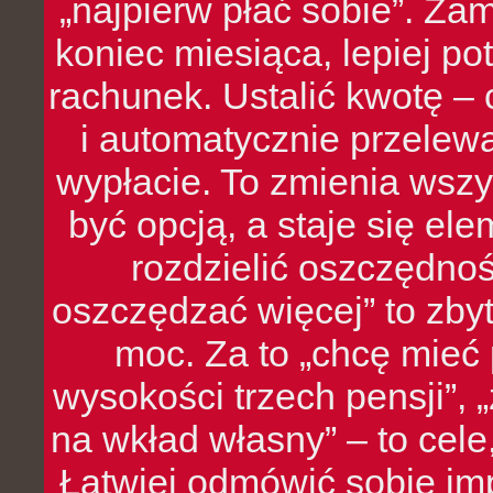
„najpierw płać sobie”. Zam
koniec miesiąca, lepiej po
rachunek. Ustalić kwotę – 
i automatycznie przelew
wypłacie. To zmienia wszy
być opcją, a staje się e
rozdzielić oszczędnoś
oszczędzać więcej” to zbyt
moc. Za to „chcę mie
wysokości trzech pensji”,
na wkład własny” – to cel
Łatwiej odmówić sobie i