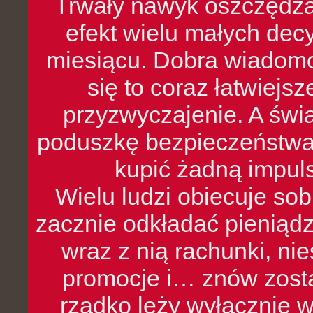
Trwały nawyk oszczędzan
efekt wielu małych dec
miesiącu. Dobra wiadomoś
się to coraz łatwiejs
przyzwyczajenie. A św
poduszkę bezpieczeństwa, 
kupić żadną impul
Wielu ludzi obiecuje sob
zacznie odkładać pieniądz
wraz z nią rachunki, ni
promocje i… znów zosta
rzadko leży wyłącznie 