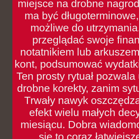
miejsce na drobne nagrod
ma być długoterminowe, 
możliwe do utrzymania.
przeglądać swoje fina
notatnikiem lub arkuszem
kont, podsumować wydatki
Ten prosty rytuał pozwala
drobne korekty, zanim syt
Trwały nawyk oszczędzan
efekt wielu małych dec
miesiącu. Dobra wiadomoś
się to coraz łatwiejs