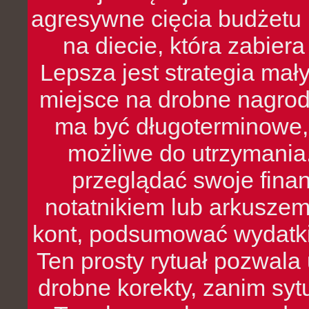
agresywne cięcia budżetu 
na diecie, która zabier
Lepsza jest strategia mał
miejsce na drobne nagrod
ma być długoterminowe, 
możliwe do utrzymania.
przeglądać swoje fina
notatnikiem lub arkuszem
kont, podsumować wydatki
Ten prosty rytuał pozwala
drobne korekty, zanim syt