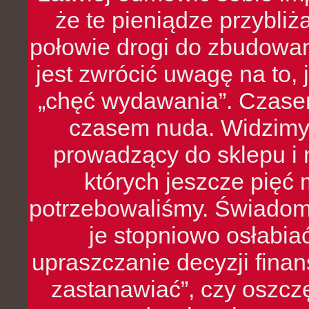
że te pieniądze przybli
połowie drogi do zbudowa
jest zwrócić uwagę na to,
„chęć wydawania”. Czasem
czasem nuda. Widzimy
prowadzący do sklepu i 
których jeszcze pięć 
potrzebowaliśmy. Świado
je stopniowo osłabia
upraszczanie decyzji fina
zastanawiać”, czy oszcz