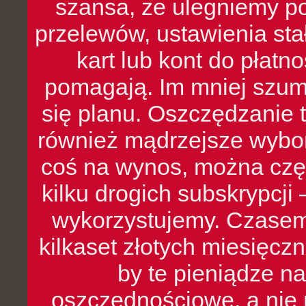
szansa, że ulegniemy p
przelewów, ustawienia stał
kart lub kont do płat
pomagają. Im mniej szumó
się planu. Oszczędzanie t
również mądrzejsze wybo
coś na wynos, można czę
kilku drogich subskrypcji 
wykorzystujemy. Czasem
kilkaset złotych miesięcz
by te pieniądze na
oszczędnościowe, a nie r