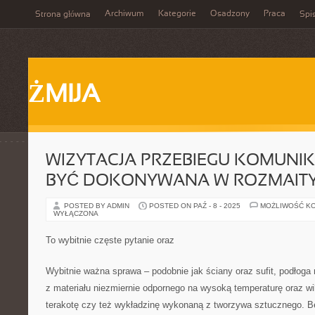
Archiwum
Kategorie
Osadzony
Praca
Strona główna
Spis
ŻMIJA
WIZYTACJA PRZEBIEGU KOMUNIK
BYĆ DOKONYWANA W ROZMAIT
POSTED BY ADMIN
POSTED ON PAŹ - 8 - 2025
MOŻLIWOŚĆ K
WYŁĄCZONA
To wybitnie częste pytanie oraz
Wybitnie ważna sprawa – podobnie jak ściany oraz sufit, podłoga
z materiału niezmiernie odpornego na wysoką temperaturę oraz w
terakotę czy też wykładzinę wykonaną z tworzywa sztucznego. Be