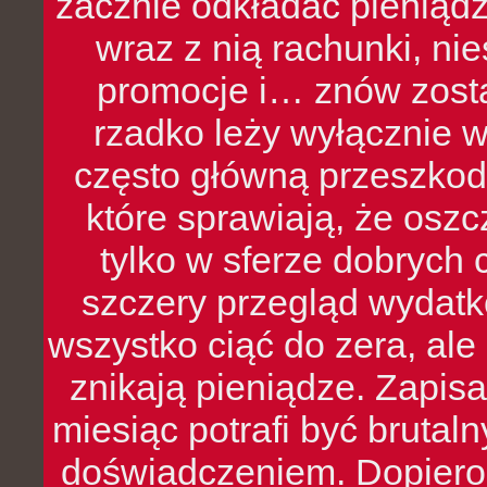
zacznie odkładać pieniądz
wraz z nią rachunki, ni
promocje i… znów zosta
rzadko leży wyłącznie 
często główną przeszkod
które sprawiają, że oszcz
tylko w sferze dobrych 
szczery przegląd wydatkó
wszystko ciąć do zera, ale
znikają pieniądze. Zapis
miesiąc potrafi być bruta
doświadczeniem. Dopiero 