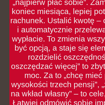
„najpierw płać sobie”. Zam
koniec miesiąca, lepiej po
rachunek. Ustalić kwotę – 
i automatycznie przelew
wypłacie. To zmienia wszy
być opcją, a staje się e
rozdzielić oszczędnoś
oszczędzać więcej” to zbyt
moc. Za to „chcę mie
wysokości trzech pensji”,
na wkład własny” – to cel
Łatwiej odmówić sobie i