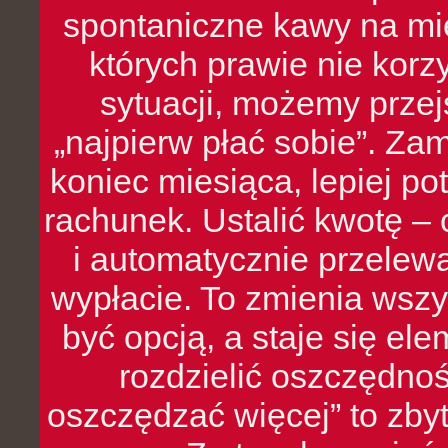
spontaniczne kawy na mie
których prawie nie kor
sytuacji, możemy przej
„najpierw płać sobie”. Zam
koniec miesiąca, lepiej po
rachunek. Ustalić kwotę – 
i automatycznie przelew
wypłacie. To zmienia wszy
być opcją, a staje się e
rozdzielić oszczędnoś
oszczędzać więcej” to zbyt