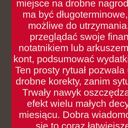
miejsce na drobne nagrod
ma być długoterminowe, 
możliwe do utrzymania.
przeglądać swoje fina
notatnikiem lub arkuszem
kont, podsumować wydatki
Ten prosty rytuał pozwala
drobne korekty, zanim syt
Trwały nawyk oszczędzan
efekt wielu małych dec
miesiącu. Dobra wiadomoś
się to coraz łatwiejs