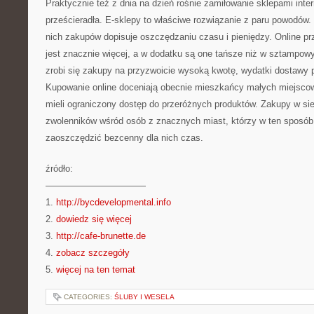
Praktycznie też z dnia na dzień rośnie zamiłowanie sklepami inte
prześcieradła. E-sklepy to właściwe rozwiązanie z paru powodów.
nich zakupów dopisuje oszczędzaniu czasu i pieniędzy. Online pr
jest znacznie więcej, a w dodatku są one tańsze niż w sztampowy
zrobi się zakupy na przyzwoicie wysoką kwotę, wydatki dostawy
Kupowanie online doceniają obecnie mieszkańcy małych miejscowo
mieli ograniczony dostęp do przeróżnych produktów. Zakupy w sie
zwolenników wśród osób z znacznych miast, którzy w ten sposób
zaoszczędzić bezcenny dla nich czas.
źródło:
———————————
1.
http://bycdevelopmental.info
2.
dowiedz się więcej
3.
http://cafe-brunette.de
4.
zobacz szczegóły
5.
więcej na ten temat
CATEGORIES:
ŚLUBY I WESELA