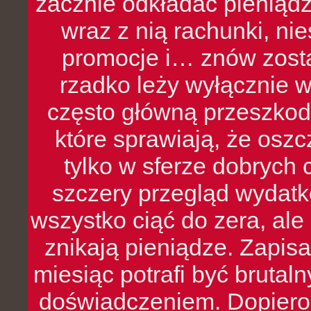
zacznie odkładać pieniądz
wraz z nią rachunki, ni
promocje i… znów zosta
rzadko leży wyłącznie 
często główną przeszkod
które sprawiają, że oszcz
tylko w sferze dobrych 
szczery przegląd wydatkó
wszystko ciąć do zera, ale
znikają pieniądze. Zapis
miesiąc potrafi być bruta
doświadczeniem. Dopiero 