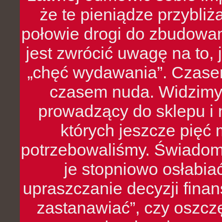
że te pieniądze przybli
połowie drogi do zbudowa
jest zwrócić uwagę na to,
„chęć wydawania”. Czasem
czasem nuda. Widzimy
prowadzący do sklepu i 
których jeszcze pięć 
potrzebowaliśmy. Świado
je stopniowo osłabia
upraszczanie decyzji fina
zastanawiać”, czy oszcz