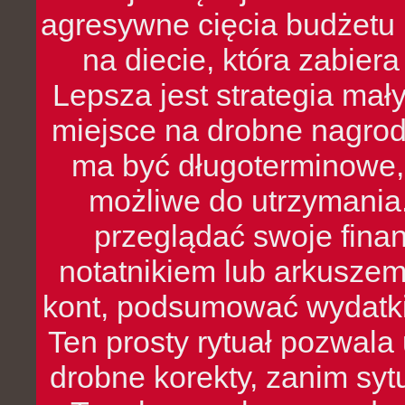
agresywne cięcia budżetu 
na diecie, która zabier
Lepsza jest strategia mał
miejsce na drobne nagrod
ma być długoterminowe, 
możliwe do utrzymania.
przeglądać swoje fina
notatnikiem lub arkuszem
kont, podsumować wydatki
Ten prosty rytuał pozwala
drobne korekty, zanim syt