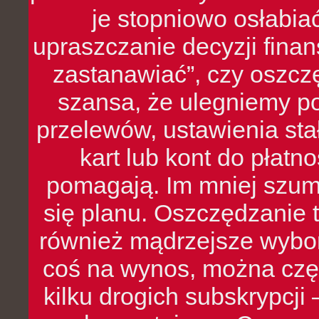
je stopniowo osłabia
upraszczanie decyzji fina
zastanawiać”, czy oszcz
szansa, że ulegniemy p
przelewów, ustawienia stał
kart lub kont do płat
pomagają. Im mniej szumó
się planu. Oszczędzanie t
również mądrzejsze wybo
coś na wynos, można czę
kilku drogich subskrypcji 