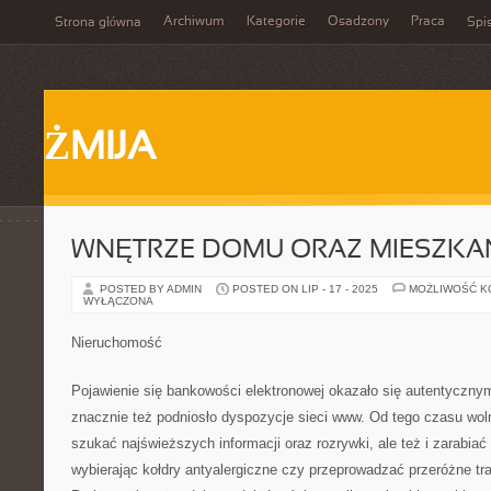
Archiwum
Kategorie
Osadzony
Praca
Strona główna
Spis
ŻMIJA
WNĘTRZE DOMU ORAZ MIESZKA
POSTED BY ADMIN
POSTED ON LIP - 17 - 2025
MOŻLIWOŚĆ 
WYŁĄCZONA
Nieruchomość
Pojawienie się bankowości elektronowej okazało się autentyczn
znacznie też podniosło dyspozycje sieci www. Od tego czasu wolno
szukać najświeższych informacji oraz rozrywki, ale też i zarabiać 
wybierając kołdry antyalergiczne czy przeprowadzać przeróżne tr