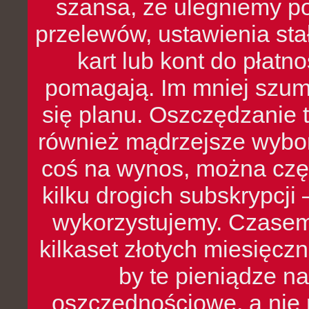
szansa, że ulegniemy p
przelewów, ustawienia stał
kart lub kont do płat
pomagają. Im mniej szumó
się planu. Oszczędzanie t
również mądrzejsze wybo
coś na wynos, można czę
kilku drogich subskrypcji 
wykorzystujemy. Czasem
kilkaset złotych miesięcz
by te pieniądze na
oszczędnościowe, a nie r