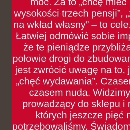
moc. Za to „chcę mie
wysokości trzech pensji”,
na wkład własny” – to cel
Łatwiej odmówić sobie i
że te pieniądze przybli
połowie drogi do zbudowa
jest zwrócić uwagę na to,
„chęć wydawania”. Czasem
czasem nuda. Widzimy
prowadzący do sklepu i 
których jeszcze pięć 
potrzebowaliśmy. Świado