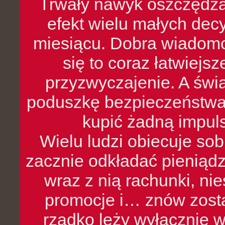
Trwały nawyk oszczędzan
efekt wielu małych dec
miesiącu. Dobra wiadomoś
się to coraz łatwiejs
przyzwyczajenie. A św
poduszkę bezpieczeństwa, 
kupić żadną impul
Wielu ludzi obiecuje sob
zacznie odkładać pieniądz
wraz z nią rachunki, ni
promocje i… znów zosta
rzadko leży wyłącznie 