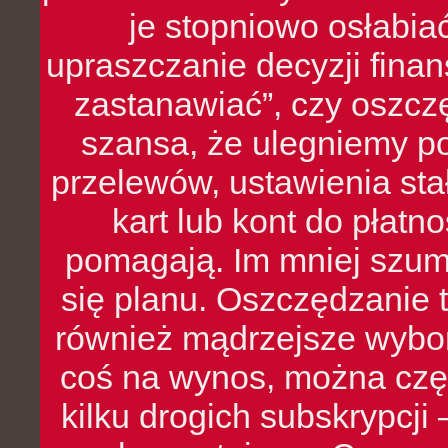
je stopniowo osłabia
upraszczanie decyzji fina
zastanawiać”, czy oszcz
szansa, że ulegniemy p
przelewów, ustawienia stał
kart lub kont do płat
pomagają. Im mniej szumó
się planu. Oszczędzanie t
również mądrzejsze wybo
coś na wynos, można czę
kilku drogich subskrypcji 