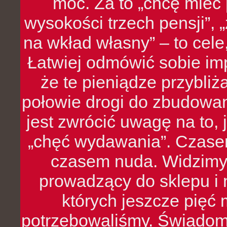
moc. Za to „chcę mie
wysokości trzech pensji”,
na wkład własny” – to cel
Łatwiej odmówić sobie i
że te pieniądze przybli
połowie drogi do zbudowa
jest zwrócić uwagę na to,
„chęć wydawania”. Czasem
czasem nuda. Widzimy
prowadzący do sklepu i 
których jeszcze pięć 
potrzebowaliśmy. Świado