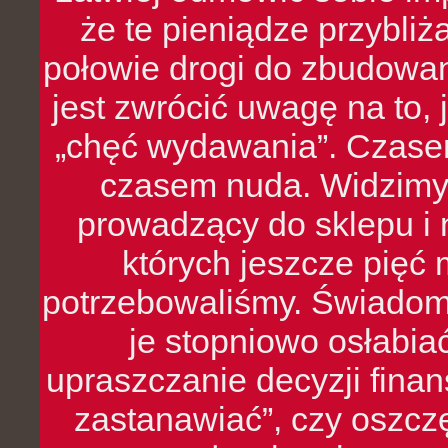
że te pieniądze przybli
połowie drogi do zbudowa
jest zwrócić uwagę na to,
„chęć wydawania”. Czasem
czasem nuda. Widzimy
prowadzący do sklepu i 
których jeszcze pięć 
potrzebowaliśmy. Świado
je stopniowo osłabia
upraszczanie decyzji fina
zastanawiać”, czy oszcz