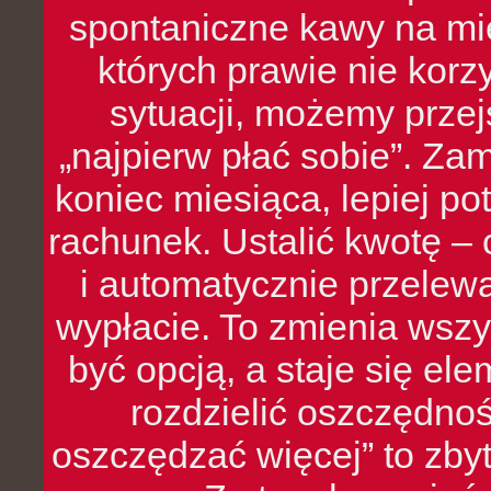
spontaniczne kawy na mie
których prawie nie kor
sytuacji, możemy przej
„najpierw płać sobie”. Zam
koniec miesiąca, lepiej po
rachunek. Ustalić kwotę – 
i automatycznie przelew
wypłacie. To zmienia wszy
być opcją, a staje się e
rozdzielić oszczędnoś
oszczędzać więcej” to zbyt