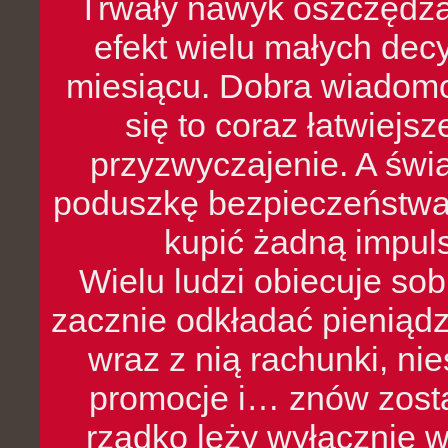
Trwały nawyk oszczędzan
efekt wielu małych dec
miesiącu. Dobra wiadomoś
się to coraz łatwiejs
przyzwyczajenie. A św
poduszkę bezpieczeństwa, 
kupić żadną impul
Wielu ludzi obiecuje sob
zacznie odkładać pieniądz
wraz z nią rachunki, ni
promocje i… znów zosta
rzadko leży wyłącznie 