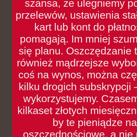
szansa, że ulegniemy p
przelewów, ustawienia stał
kart lub kont do płat
pomagają. Im mniej szumó
się planu. Oszczędzanie t
również mądrzejsze wybo
coś na wynos, można czę
kilku drogich subskrypcji 
wykorzystujemy. Czasem
kilkaset złotych miesięcz
by te pieniądze na
oszczędnościowe, a nie r