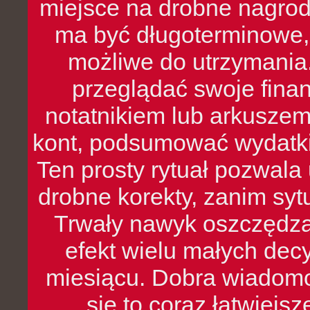
miejsce na drobne nagrod
ma być długoterminowe, 
możliwe do utrzymania.
przeglądać swoje fina
notatnikiem lub arkuszem
kont, podsumować wydatki
Ten prosty rytuał pozwala
drobne korekty, zanim syt
Trwały nawyk oszczędzan
efekt wielu małych dec
miesiącu. Dobra wiadomoś
się to coraz łatwiejs