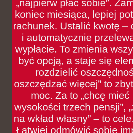
„najpierw płać sobie”. Zam
koniec miesiąca, lepiej po
rachunek. Ustalić kwotę – 
i automatycznie przelew
wypłacie. To zmienia wszy
być opcją, a staje się e
rozdzielić oszczędnoś
oszczędzać więcej” to zbyt
moc. Za to „chcę mie
wysokości trzech pensji”,
na wkład własny” – to cel
Łatwiej odmówić sobie i