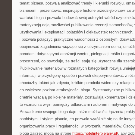
temat biznesu pozwala analizować trendy i kierunki rozwoju, omaw
biznesem i prezentować inspirujące historie przedsiębiorców, co
wartość bloga i pozwala budować swój autorytet wśród czytelnikó
motoryzacją dają możliwości publikowania recenzji samochodów
użytkowania i eksploatacji pojazdów i ciekawostek technicznych,
i pozwala połączyć praktyczne wiadomości z osobistymi doświad
obejmować zagadnienia wiążące się z utrzymaniem domu, umożliwi
poradami dotyczącymi aranżacji wnętrz, pielęgnacji roślin i organi
przestrzeni, co powoduje, że treści stają się użyteczne dla szerok
Publikowanie materiałów w rozmaitych kategoriach rozwija umieję
informacji w przystępny sposób i pozwoli eksperymentować z róż
chociażby takimi jak zdjęcia, krótkie poradniki wideo czy relacje
co zwiększa poziom atrakcyjności bloga. Systematyczne publikow
chętnie wracają po kolejne materiały, zostawiają komentarze i dzi
to wzmacnia więzi pomiędzy odbiorcami i autorem i motywuje do d
Prowadzenie swojego bloga daje także możliwości łączenia prakty
osobistymi i stylem pisania, co pozwala wyróżnić się na tle innyc
organizowania pracy i regularności w tworzeniu materiałów. Osob
bloga zajrzeć mogą na stronę
https://hotelinterbielany.pl/
, aby zob