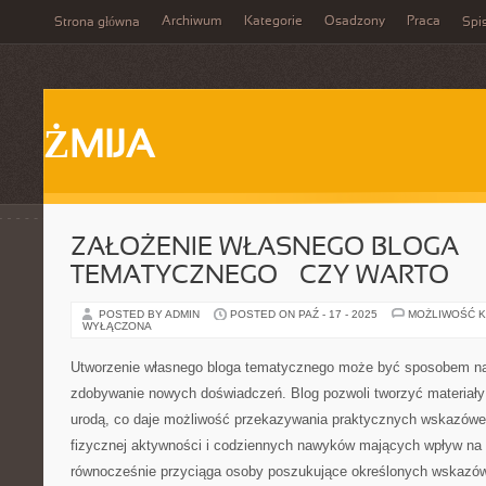
Archiwum
Kategorie
Osadzony
Praca
Strona główna
Spis
ŻMIJA
ZAŁOŻENIE WŁASNEGO BLOGA
TEMATYCZNEGO – CZY WARTO
POSTED BY ADMIN
POSTED ON PAŹ - 17 - 2025
MOŻLIWOŚĆ 
WYŁĄCZONA
Utworzenie własnego bloga tematycznego może być sposobem na d
zdobywanie nowych doświadczeń. Blog pozwoli tworzyć materiały
urodą, co daje możliwość przekazywania praktycznych wskazówek
fizycznej aktywności i codziennych nawyków mających wpływ na
równocześnie przyciąga osoby poszukujące określonych wskazówe