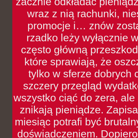
zacznie odkładać pieniądz
wraz z nią rachunki, ni
promocje i… znów zosta
rzadko leży wyłącznie 
często główną przeszkod
które sprawiają, że oszcz
tylko w sferze dobrych 
szczery przegląd wydatkó
wszystko ciąć do zera, ale
znikają pieniądze. Zapis
miesiąc potrafi być bruta
doświadczeniem. Dopiero 