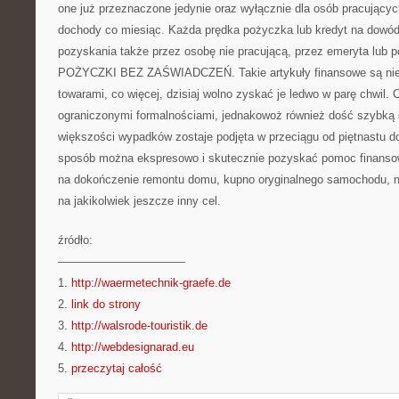
one już przeznaczone jedynie oraz wyłącznie dla osób pracującyc
dochody co miesiąc. Każda prędka pożyczka lub kredyt na dowód
pozyskania także przez osobę nie pracującą, przez emeryta lub po
POŻYCZKI BEZ ZAŚWIADCZEŃ. Takie artykuły finansowe są nie
towarami, co więcej, dzisiaj wolno zyskać je ledwo w parę chwil. C
ograniczonymi formalnościami, jednakowoż również dość szybką 
większości wypadków zostaje podjęta w przeciągu od piętnastu do
sposób można ekspresowo i skutecznie pozyskać pomoc finanso
na dokończenie remontu domu, kupno oryginalnego samochodu, n
na jakikolwiek jeszcze inny cel.
źródło:
———————————
1.
http://waermetechnik-graefe.de
2.
link do strony
3.
http://walsrode-touristik.de
4.
http://webdesignarad.eu
5.
przeczytaj całość