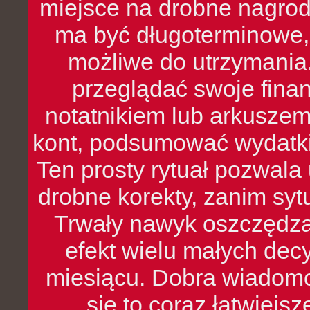
miejsce na drobne nagrod
ma być długoterminowe, 
możliwe do utrzymania.
przeglądać swoje fina
notatnikiem lub arkuszem
kont, podsumować wydatki
Ten prosty rytuał pozwala
drobne korekty, zanim syt
Trwały nawyk oszczędzan
efekt wielu małych dec
miesiącu. Dobra wiadomoś
się to coraz łatwiejs