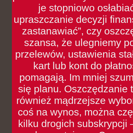
je stopniowo osłabia
upraszczanie decyzji fina
zastanawiać”, czy oszcz
szansa, że ulegniemy p
przelewów, ustawienia stał
kart lub kont do płat
pomagają. Im mniej szumó
się planu. Oszczędzanie t
również mądrzejsze wybo
coś na wynos, można czę
kilku drogich subskrypcji 