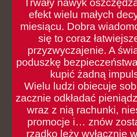
Trwały nawyk oszczędzan
efekt wielu małych dec
miesiącu. Dobra wiadomoś
się to coraz łatwiejs
przyzwyczajenie. A św
poduszkę bezpieczeństwa, 
kupić żadną impul
Wielu ludzi obiecuje sob
zacznie odkładać pieniądz
wraz z nią rachunki, ni
promocje i… znów zosta
rzadko leży wyłącznie 