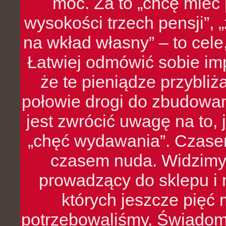
moc. Za to „chcę mie
wysokości trzech pensji”,
na wkład własny” – to cel
Łatwiej odmówić sobie i
że te pieniądze przybli
połowie drogi do zbudowa
jest zwrócić uwagę na to,
„chęć wydawania”. Czasem
czasem nuda. Widzimy
prowadzący do sklepu i 
których jeszcze pięć 
potrzebowaliśmy. Świado