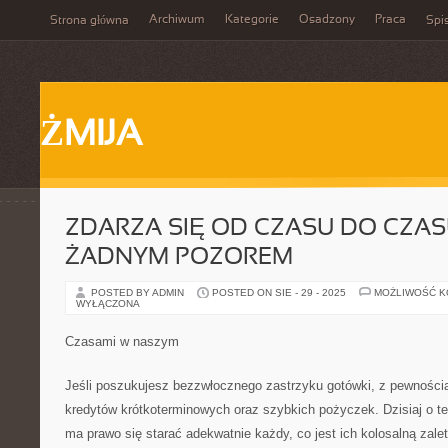
Archiwum
Kategorie
Osadzony
Praca
Strona główna
Spis
ŻMIJA
ZDARZA SIĘ OD CZASU DO CZAS
ŻADNYM POZOREM
POSTED BY ADMIN
POSTED ON SIE - 29 - 2025
MOŻLIWOŚĆ 
WYŁĄCZONA
Czasami w naszym
Jeśli poszukujesz bezzwłocznego zastrzyku gotówki, z pewnością 
kredytów krótkoterminowych oraz szybkich pożyczek. Dzisiaj o te
ma prawo się starać adekwatnie każdy, co jest ich kolosalną zale