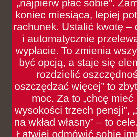
„najpierw płać sobie”. Zam
koniec miesiąca, lepiej po
rachunek. Ustalić kwotę – 
i automatycznie przelew
wypłacie. To zmienia wszy
być opcją, a staje się e
rozdzielić oszczędnoś
oszczędzać więcej” to zbyt
moc. Za to „chcę mie
wysokości trzech pensji”,
na wkład własny” – to cel
Łatwiej odmówić sobie i