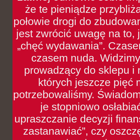
że te pieniądze przybli
połowie drogi do zbudowa
jest zwrócić uwagę na to,
„chęć wydawania”. Czasem
czasem nuda. Widzimy
prowadzący do sklepu i 
których jeszcze pięć 
potrzebowaliśmy. Świado
je stopniowo osłabia
upraszczanie decyzji fina
zastanawiać”, czy oszcz