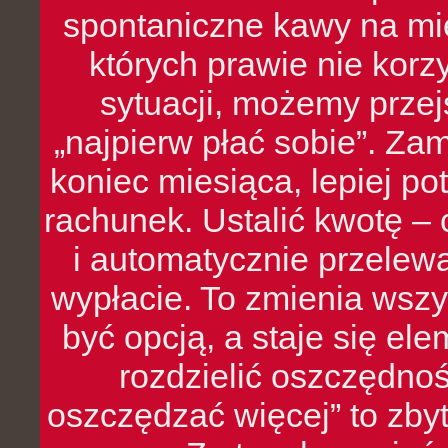
spontaniczne kawy na mie
których prawie nie kor
sytuacji, możemy przej
„najpierw płać sobie”. Zam
koniec miesiąca, lepiej po
rachunek. Ustalić kwotę – 
i automatycznie przelew
wypłacie. To zmienia wszy
być opcją, a staje się e
rozdzielić oszczędnoś
oszczędzać więcej” to zbyt