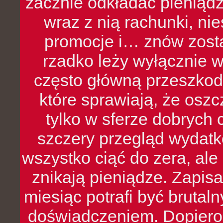
zacznie odkładać pieniądz
wraz z nią rachunki, ni
promocje i… znów zosta
rzadko leży wyłącznie 
często główną przeszkod
które sprawiają, że oszcz
tylko w sferze dobrych 
szczery przegląd wydatkó
wszystko ciąć do zera, ale
znikają pieniądze. Zapis
miesiąc potrafi być bruta
doświadczeniem. Dopiero 