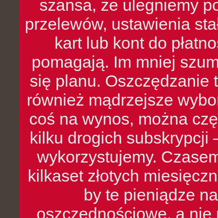
szansa, że ulegniemy p
przelewów, ustawienia stał
kart lub kont do płat
pomagają. Im mniej szumó
się planu. Oszczędzanie t
również mądrzejsze wybo
coś na wynos, można czę
kilku drogich subskrypcji 
wykorzystujemy. Czasem
kilkaset złotych miesięcz
by te pieniądze na
oszczędnościowe, a nie r