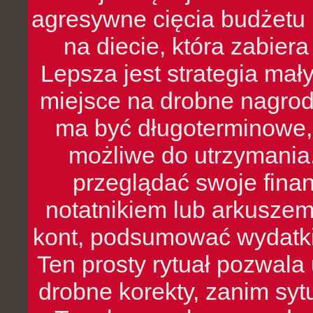
agresywne cięcia budżetu 
na diecie, która zabier
Lepsza jest strategia mał
miejsce na drobne nagrod
ma być długoterminowe, 
możliwe do utrzymania.
przeglądać swoje fina
notatnikiem lub arkuszem
kont, podsumować wydatki
Ten prosty rytuał pozwala
drobne korekty, zanim syt