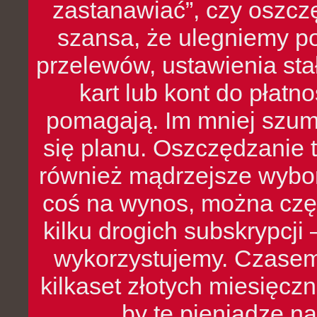
zastanawiać”, czy oszcz
szansa, że ulegniemy p
przelewów, ustawienia stał
kart lub kont do płat
pomagają. Im mniej szumó
się planu. Oszczędzanie t
również mądrzejsze wybo
coś na wynos, można czę
kilku drogich subskrypcji 
wykorzystujemy. Czasem
kilkaset złotych miesięcz
by te pieniądze na