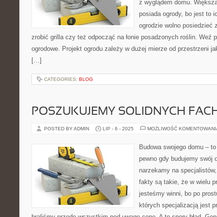
z wyglądem domu. Większa
posiada ogrody, bo jest to
ogrodzie wolno posiedzieć 
zrobić grilla czy też odpocząć na łonie posadzonych roślin. Weź 
ogrodowe. Projekt ogrodu zależy w dużej mierze od przestrzeni j
[…]
CATEGORIES:
BLOG
POSZUKUJEMY SOLIDNYCH FA
POSTED BY ADMIN
LIP - 6 - 2025
MOŻLIWOŚĆ KOMENTOWAN
Budowa swojego domu – to 
pewno gdy budujemy swój d
narzekamy na specjalistów,
fakty są takie, że w wielu 
jesteśmy winni, bo po prost
których specjalizacją jest 
braliśmy przede wszystkim pod uwagę cenę. A to spory błąd. Gen