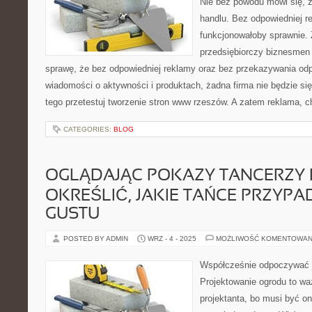
Nie bez powodu mówi się, z
handlu. Bez odpowiedniej re
funkcjonowałoby sprawnie.
przedsiębiorczy biznesmen
sprawę, że bez odpowiedniej reklamy oraz bez przekazywania o
wiadomości o aktywności i produktach, żadna firma nie będzie si
tego przetestuj tworzenie stron www rzeszów. A zatem reklama, 
CATEGORIES:
BLOG
OGLĄDAJĄC POKAZY TANCERZY 
OKREŚLIĆ, JAKIE TAŃCE PRZYP
GUSTU
POSTED BY ADMIN
WRZ - 4 - 2025
MOŻLIWOŚĆ KOMENTOWAN
Współcześnie odpoczywać 
Projektowanie ogrodu to wa
projektanta, bo musi być 