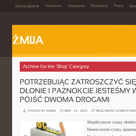
Archiwum
Kategorie
Osadzony
Praca
Strona główna
Spis
ŻMIJA
Archive for the ‘Blog’ Category
POTRZEBUJĄC ZATROSZCZYĆ SIĘ
DŁONIE I PAZNOKCIE JESTEŚMY 
PÓJŚĆ DWOMA DROGAMI
POSTED BY ADMIN
WRZ - 24 - 2025
MOŻLIWOŚĆ KOMENTOWA
Współczesne czasy okiełzn
Nowoczesne czasy opanowa