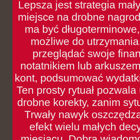
Lepsza jest strategia mał
miejsce na drobne nagrod
ma być długoterminowe, 
możliwe do utrzymania.
przeglądać swoje fina
notatnikiem lub arkuszem
kont, podsumować wydatki
Ten prosty rytuał pozwala
drobne korekty, zanim syt
Trwały nawyk oszczędzan
efekt wielu małych dec
miesiącu. Dobra wiadomoś