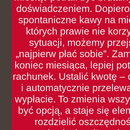
doświadczeniem. Dopiero 
spontaniczne kawy na mie
których prawie nie kor
sytuacji, możemy przej
„najpierw płać sobie”. Zam
koniec miesiąca, lepiej po
rachunek. Ustalić kwotę – 
i automatycznie przelew
wypłacie. To zmienia wszy
być opcją, a staje się e
rozdzielić oszczędnoś