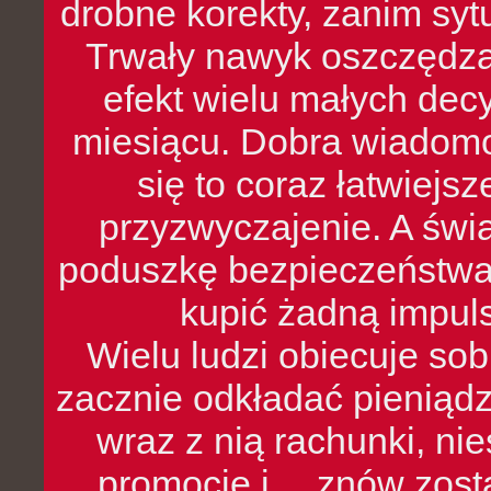
drobne korekty, zanim syt
Trwały nawyk oszczędzan
efekt wielu małych dec
miesiącu. Dobra wiadomoś
się to coraz łatwiejs
przyzwyczajenie. A św
poduszkę bezpieczeństwa, 
kupić żadną impul
Wielu ludzi obiecuje sob
zacznie odkładać pieniądz
wraz z nią rachunki, ni
promocje i… znów zosta