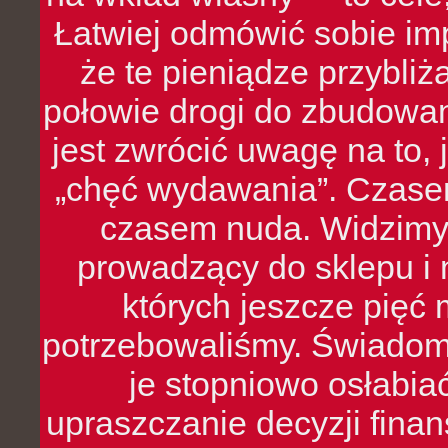
Łatwiej odmówić sobie i
że te pieniądze przybli
połowie drogi do zbudowa
jest zwrócić uwagę na to,
„chęć wydawania”. Czasem
czasem nuda. Widzimy
prowadzący do sklepu i 
których jeszcze pięć 
potrzebowaliśmy. Świado
je stopniowo osłabia
upraszczanie decyzji fina