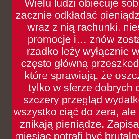
Wielu ludzi obiecuje sob
zacznie odkładać pieniądz
wraz z nią rachunki, ni
promocje i… znów zosta
rzadko leży wyłącznie 
często główną przeszkod
które sprawiają, że oszcz
tylko w sferze dobrych 
szczery przegląd wydatkó
wszystko ciąć do zera, ale
znikają pieniądze. Zapis
miesiąc potrafi być bruta