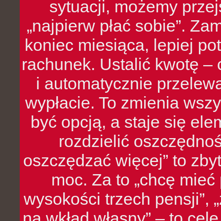
sytuacji, możemy przej
„najpierw płać sobie”. Zam
koniec miesiąca, lepiej po
rachunek. Ustalić kwotę – 
i automatycznie przelew
wypłacie. To zmienia wszy
być opcją, a staje się e
rozdzielić oszczędnoś
oszczędzać więcej” to zbyt
moc. Za to „chcę mie
wysokości trzech pensji”,
na wkład własny” – to cel