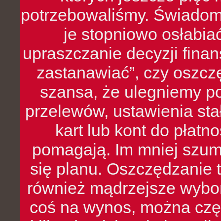
potrzebowaliśmy. Świado
je stopniowo osłabia
upraszczanie decyzji fina
zastanawiać”, czy oszcz
szansa, że ulegniemy p
przelewów, ustawienia stał
kart lub kont do płat
pomagają. Im mniej szumó
się planu. Oszczędzanie t
również mądrzejsze wybo
coś na wynos, można czę