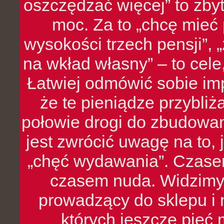
oszczędzać więcej” to zbyt
moc. Za to „chcę mie
wysokości trzech pensji”,
na wkład własny” – to cel
Łatwiej odmówić sobie i
że te pieniądze przybli
połowie drogi do zbudowa
jest zwrócić uwagę na to,
„chęć wydawania”. Czasem
czasem nuda. Widzimy
prowadzący do sklepu i 
których jeszcze pięć 