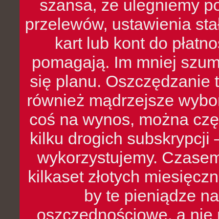
szansa, że ulegniemy p
przelewów, ustawienia stał
kart lub kont do płat
pomagają. Im mniej szumó
się planu. Oszczędzanie t
również mądrzejsze wybo
coś na wynos, można czę
kilku drogich subskrypcji 
wykorzystujemy. Czasem
kilkaset złotych miesięcz
by te pieniądze na
oszczędnościowe, a nie r