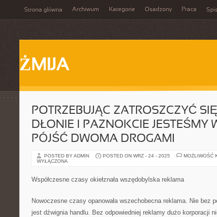
Archiwum
Kategorie
Osadzony
Praca
Strona główna
Spis
ŻMIJA
POTRZEBUJĄC ZATROSZCZYĆ SIĘ
DŁONIE I PAZNOKCIE JESTEŚMY 
PÓJŚĆ DWOMA DROGAMI
POSTED BY ADMIN
POSTED ON WRZ - 24 - 2025
MOŻLIWOŚĆ 
WYŁĄCZONA
Współczesne czasy okiełznała wszędobylska reklama
Nowoczesne czasy opanowała wszechobecna reklama. Nie bez po
jest dźwignia handlu. Bez odpowiedniej reklamy dużo korporacji n