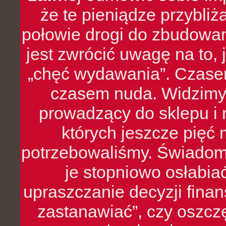
że te pieniądze przybli
połowie drogi do zbudowa
jest zwrócić uwagę na to,
„chęć wydawania”. Czasem
czasem nuda. Widzimy
prowadzący do sklepu i 
których jeszcze pięć 
potrzebowaliśmy. Świado
je stopniowo osłabia
upraszczanie decyzji fina
zastanawiać”, czy oszcz