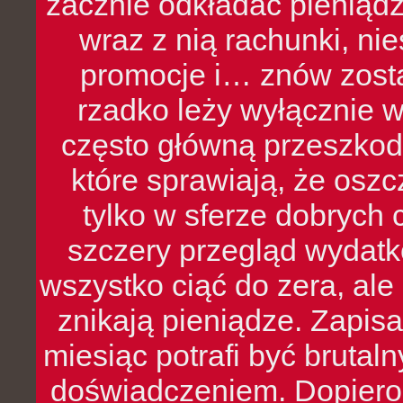
zacznie odkładać pieniądz
wraz z nią rachunki, ni
promocje i… znów zosta
rzadko leży wyłącznie 
często główną przeszkod
które sprawiają, że oszcz
tylko w sferze dobrych 
szczery przegląd wydatkó
wszystko ciąć do zera, ale
znikają pieniądze. Zapis
miesiąc potrafi być bruta
doświadczeniem. Dopiero 