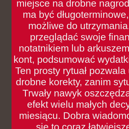
miejsce na drobne nagrod
ma być długoterminowe, 
możliwe do utrzymania.
przeglądać swoje fina
notatnikiem lub arkuszem
kont, podsumować wydatki
Ten prosty rytuał pozwala
drobne korekty, zanim syt
Trwały nawyk oszczędzan
efekt wielu małych dec
miesiącu. Dobra wiadomoś
się to coraz łatwiejs