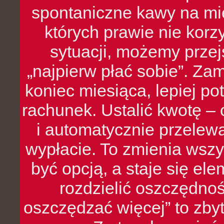
spontaniczne kawy na mie
których prawie nie kor
sytuacji, możemy przej
„najpierw płać sobie”. Zam
koniec miesiąca, lepiej po
rachunek. Ustalić kwotę – 
i automatycznie przelew
wypłacie. To zmienia wszy
być opcją, a staje się e
rozdzielić oszczędnoś
oszczędzać więcej” to zbyt