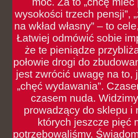
moc. Za to „chcę mie
wysokości trzech pensji”,
na wkład własny” – to cel
Łatwiej odmówić sobie i
że te pieniądze przybli
połowie drogi do zbudowa
jest zwrócić uwagę na to,
„chęć wydawania”. Czasem
czasem nuda. Widzimy
prowadzący do sklepu i 
których jeszcze pięć 
potrzebowaliśmy. Świado