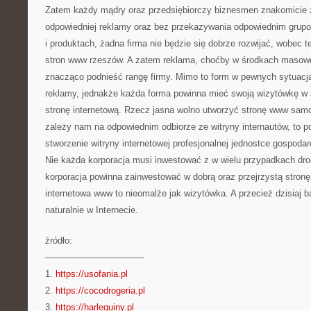
Zatem każdy mądry oraz przedsiębiorczy biznesmen znakomicie z
odpowiedniej reklamy oraz bez przekazywania odpowiednim grup
i produktach, żadna firma nie będzie się dobrze rozwijać, wobec t
stron www rzeszów. A zatem reklama, choćby w środkach maso
znacząco podnieść rangę firmy. Mimo to form w pewnych sytuacj
reklamy, jednakże każda forma powinna mieć swoją wizytówkę w 
stronę internetową. Rzecz jasna wolno utworzyć stronę www samod
zależy nam na odpowiednim odbiorze ze witryny internautów, to p
stworzenie witryny internetowej profesjonalnej jednostce gospoda
Nie każda korporacja musi inwestować z w wielu przypadkach dr
korporacja powinna zainwestować w dobrą oraz przejrzystą stronę
internetowa www to nieomalże jak wizytówka. A przecież dzisiaj
naturalnie w Internecie.
źródło:
———————————
1.
https://usofania.pl
2.
https://cocodrogeria.pl
3.
https://harlequiny.pl