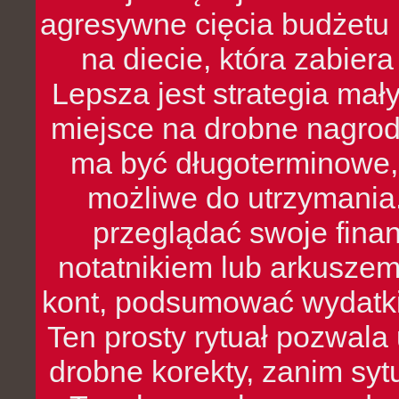
agresywne cięcia budżetu 
na diecie, która zabier
Lepsza jest strategia mał
miejsce na drobne nagrod
ma być długoterminowe, 
możliwe do utrzymania.
przeglądać swoje fina
notatnikiem lub arkuszem
kont, podsumować wydatki
Ten prosty rytuał pozwala
drobne korekty, zanim syt