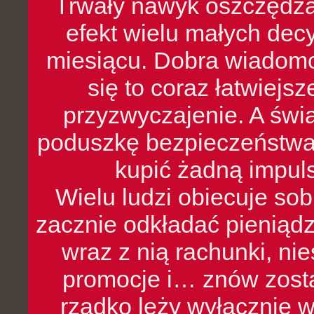
Trwały nawyk oszczędzan
efekt wielu małych dec
miesiącu. Dobra wiadomoś
się to coraz łatwiejs
przyzwyczajenie. A św
poduszkę bezpieczeństwa, 
kupić żadną impul
Wielu ludzi obiecuje sob
zacznie odkładać pieniądz
wraz z nią rachunki, ni
promocje i… znów zosta
rzadko leży wyłącznie 