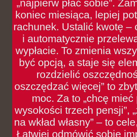
„najpierw płać sobie”. Zam
koniec miesiąca, lepiej po
rachunek. Ustalić kwotę – 
i automatycznie przelew
wypłacie. To zmienia wszy
być opcją, a staje się e
rozdzielić oszczędnoś
oszczędzać więcej” to zbyt
moc. Za to „chcę mie
wysokości trzech pensji”,
na wkład własny” – to cel
Łatwiej odmówić sobie i