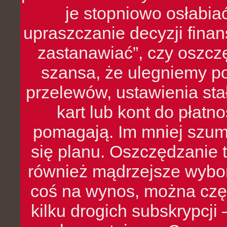
je stopniowo osłabia
upraszczanie decyzji fina
zastanawiać”, czy oszcz
szansa, że ulegniemy p
przelewów, ustawienia stał
kart lub kont do płat
pomagają. Im mniej szumó
się planu. Oszczędzanie t
również mądrzejsze wybo
coś na wynos, można czę
kilku drogich subskrypcji 