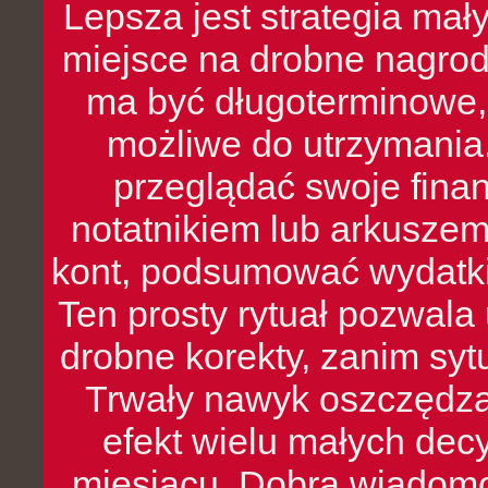
Lepsza jest strategia mał
miejsce na drobne nagrod
ma być długoterminowe, 
możliwe do utrzymania.
przeglądać swoje fina
notatnikiem lub arkuszem
kont, podsumować wydatki
Ten prosty rytuał pozwala
drobne korekty, zanim syt
Trwały nawyk oszczędzan
efekt wielu małych dec
miesiącu. Dobra wiadomoś