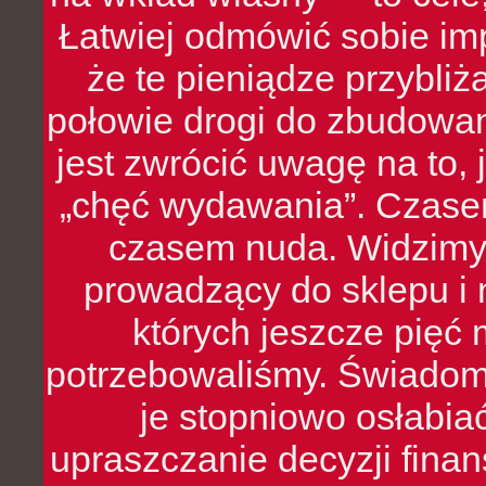
Łatwiej odmówić sobie i
że te pieniądze przybli
połowie drogi do zbudowa
jest zwrócić uwagę na to,
„chęć wydawania”. Czasem
czasem nuda. Widzimy
prowadzący do sklepu i 
których jeszcze pięć 
potrzebowaliśmy. Świado
je stopniowo osłabia
upraszczanie decyzji fina