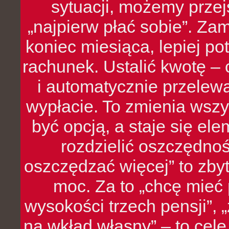
sytuacji, możemy przej
„najpierw płać sobie”. Zam
koniec miesiąca, lepiej po
rachunek. Ustalić kwotę – 
i automatycznie przelew
wypłacie. To zmienia wszy
być opcją, a staje się e
rozdzielić oszczędnoś
oszczędzać więcej” to zbyt
moc. Za to „chcę mie
wysokości trzech pensji”,
na wkład własny” – to cel