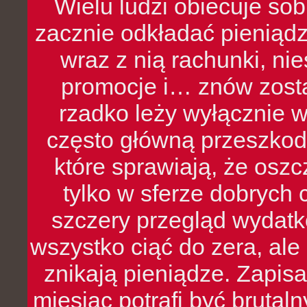
Wielu ludzi obiecuje sob
zacznie odkładać pieniądz
wraz z nią rachunki, ni
promocje i… znów zosta
rzadko leży wyłącznie 
często główną przeszkod
które sprawiają, że oszcz
tylko w sferze dobrych 
szczery przegląd wydatkó
wszystko ciąć do zera, ale
znikają pieniądze. Zapis
miesiąc potrafi być bruta