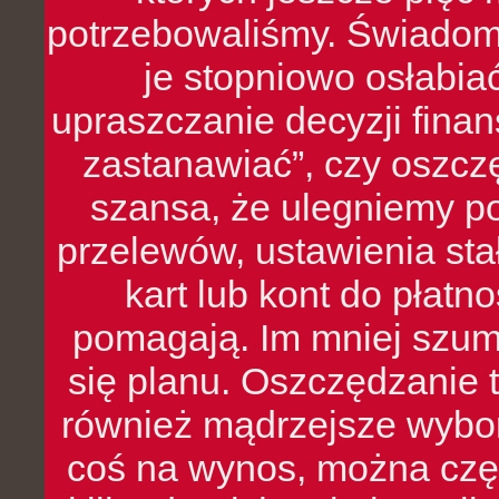
potrzebowaliśmy. Świado
je stopniowo osłabia
upraszczanie decyzji fina
zastanawiać”, czy oszcz
szansa, że ulegniemy p
przelewów, ustawienia stał
kart lub kont do płat
pomagają. Im mniej szumó
się planu. Oszczędzanie t
również mądrzejsze wybo
coś na wynos, można czę