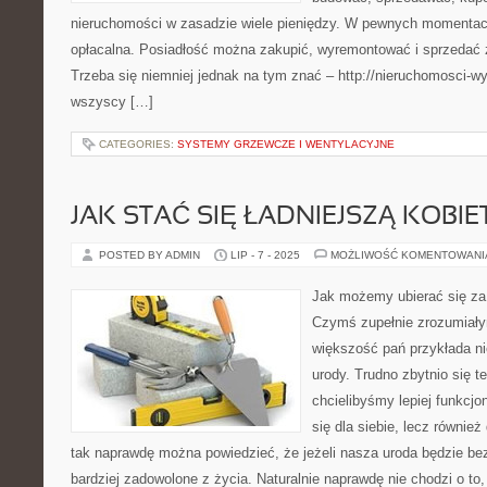
nieruchomości w zasadzie wiele pieniędzy. W pewnych momentach 
opłacalna. Posiadłość można zakupić, wyremontować i sprzedać 
Trzeba się niemniej jednak na tym znać – http://nieruchomosci-w
wszyscy […]
CATEGORIES:
SYSTEMY GRZEWCZE I WENTYLACYJNE
JAK STAĆ SIĘ ŁADNIEJSZĄ KOBIE
POSTED BY ADMIN
LIP - 7 - 2025
MOŻLIWOŚĆ KOMENTOWAN
Jak możemy ubierać się za
Czymś zupełnie zrozumiałym
większość pań przykłada n
urody. Trudno zbytnio się te
chcielibyśmy lepiej funkc
się dla siebie, lecz również
tak naprawdę można powiedzieć, że jeżeli nasza uroda będzie b
bardziej zadowolone z życia. Naturalnie naprawdę nie chodzi o to,