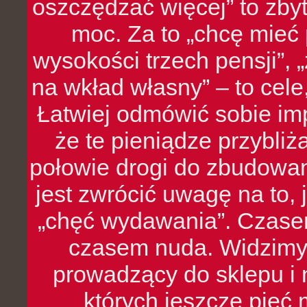
oszczędzać więcej” to zbyt
moc. Za to „chcę mie
wysokości trzech pensji”,
na wkład własny” – to cel
Łatwiej odmówić sobie i
że te pieniądze przybli
połowie drogi do zbudowa
jest zwrócić uwagę na to,
„chęć wydawania”. Czasem
czasem nuda. Widzimy
prowadzący do sklepu i 
których jeszcze pięć 