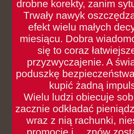
drobne korekty, zanim syt
Trwały nawyk oszczędzan
efekt wielu małych dec
miesiącu. Dobra wiadomoś
się to coraz łatwiejs
przyzwyczajenie. A św
poduszkę bezpieczeństwa, 
kupić żadną impul
Wielu ludzi obiecuje sob
zacznie odkładać pieniądz
wraz z nią rachunki, ni
promocje i… znów zosta