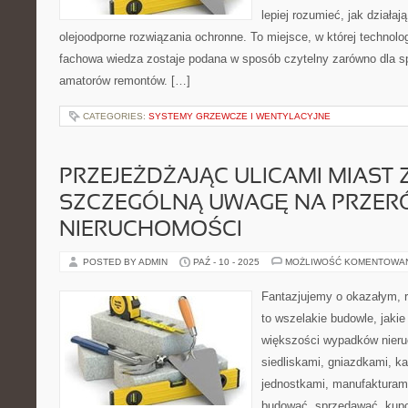
lepiej rozumieć, jak działaj
olejoodporne rozwiązania ochronne. To miejsce, w której technolog
fachowa wiedza zostaje podana w sposób czytelny zarówno dla spec
amatorów remontów. […]
CATEGORIES:
SYSTEMY GRZEWCZE I WENTYLACYJNE
PRZEJEŻDŻAJĄC ULICAMI MIAS
SZCZEGÓLNĄ UWAGĘ NA PRZER
NIERUCHOMOŚCI
POSTED BY ADMIN
PAŹ - 10 - 2025
MOŻLIWOŚĆ KOMENTOWA
Fantazjujemy o okazałym, 
to wszelakie budowle, jaki
większości wypadków nieru
siedliskami, gniazdkami, k
jednostkami, manufaktura
budować, sprzedawać, kupo