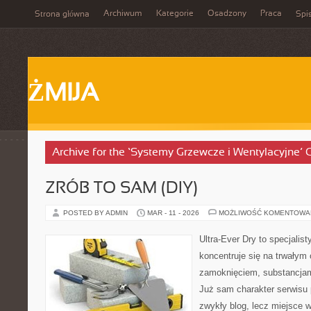
Archiwum
Kategorie
Osadzony
Praca
Strona główna
Spis
ŻMIJA
Archive for the ‘Systemy Grzewcze i Wentylacyjne’ 
ZRÓB TO SAM (DIY)
POSTED BY ADMIN
MAR - 11 - 2026
MOŻLIWOŚĆ KOMENTOWA
Ultra-Ever Dry to specjalist
koncentruje się na trwałym 
zamoknięciem, substancjam
Już sam charakter serwisu p
zwykły blog, lecz miejsce w