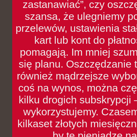
zastanawiać”, czy oszcz
szansa, że ulegniemy p
przelewów, ustawienia stał
kart lub kont do płat
pomagają. Im mniej szumó
się planu. Oszczędzanie t
również mądrzejsze wybo
coś na wynos, można czę
kilku drogich subskrypcji 
wykorzystujemy. Czasem
kilkaset złotych miesięcz
by te pieniądze na