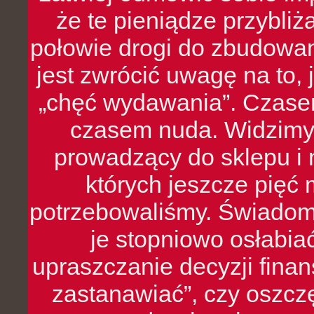
że te pieniądze przybli
połowie drogi do zbudowa
jest zwrócić uwagę na to,
„chęć wydawania”. Czasem
czasem nuda. Widzimy
prowadzący do sklepu i 
których jeszcze pięć 
potrzebowaliśmy. Świado
je stopniowo osłabia
upraszczanie decyzji fina
zastanawiać”, czy oszcz