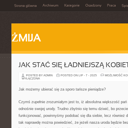
Archiwum
Kategorie
Osadzony
Praca
Strona główna
Spis
ŻMIJA
JAK STAĆ SIĘ ŁADNIEJSZĄ KOBIE
POSTED BY ADMIN
POSTED ON LIP - 7 - 2025
MOŻLIWOŚĆ K
WYŁĄCZONA
Jak możemy ubierać się za sporo tańsze pieniądze?
Czymś zupełnie zrozumiałym jest to, iż absolutna większość pań
odnośnie swojej urody. Trudno zbytnio się temu dziwić, bo przecież
funkcjonować, powinnyśmy podobać się dla siebie, lecz również dl
tak naprawdę można powiedzieć, że jeżeli nasza uroda będzie b