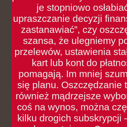
je stopniowo osłabia
upraszczanie decyzji fina
zastanawiać”, czy oszcz
szansa, że ulegniemy p
przelewów, ustawienia stał
kart lub kont do płat
pomagają. Im mniej szumó
się planu. Oszczędzanie t
również mądrzejsze wybo
coś na wynos, można czę
kilku drogich subskrypcji 