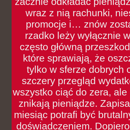
zacznie odkładać pieniądz
wraz z nią rachunki, ni
promocje i… znów zosta
rzadko leży wyłącznie 
często główną przeszkod
które sprawiają, że oszcz
tylko w sferze dobrych 
szczery przegląd wydatkó
wszystko ciąć do zera, ale
znikają pieniądze. Zapis
miesiąc potrafi być bruta
doświadczeniem. Dopiero 