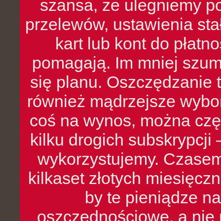
szansa, że ulegniemy p
przelewów, ustawienia stał
kart lub kont do płat
pomagają. Im mniej szumó
się planu. Oszczędzanie t
również mądrzejsze wybo
coś na wynos, można czę
kilku drogich subskrypcji 
wykorzystujemy. Czasem
kilkaset złotych miesięcz
by te pieniądze na
oszczędnościowe, a nie r