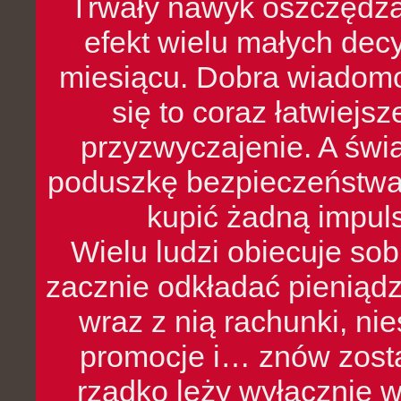
Trwały nawyk oszczędzan
efekt wielu małych dec
miesiącu. Dobra wiadomoś
się to coraz łatwiejs
przyzwyczajenie. A św
poduszkę bezpieczeństwa, 
kupić żadną impul
Wielu ludzi obiecuje sob
zacznie odkładać pieniądz
wraz z nią rachunki, ni
promocje i… znów zosta
rzadko leży wyłącznie 