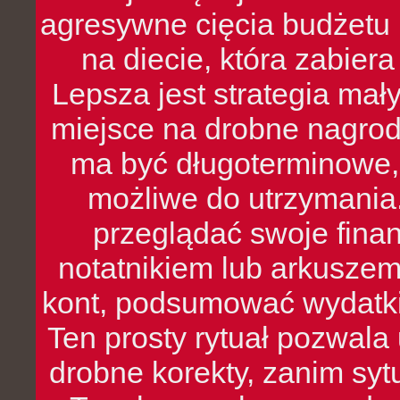
agresywne cięcia budżetu 
na diecie, która zabier
Lepsza jest strategia mał
miejsce na drobne nagrod
ma być długoterminowe, 
możliwe do utrzymania.
przeglądać swoje fina
notatnikiem lub arkuszem
kont, podsumować wydatki
Ten prosty rytuał pozwala
drobne korekty, zanim syt