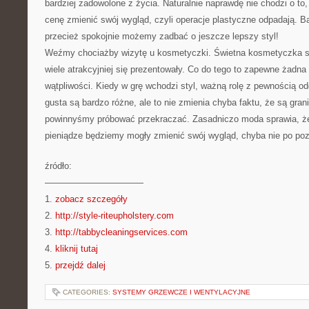
bardziej zadowolone z życia. Naturalnie naprawdę nie chodzi o to,
cenę zmienić swój wygląd, czyli operacje plastyczne odpadają. Ba
przecież spokojnie możemy zadbać o jeszcze lepszy styl!
Weźmy chociażby wizytę u kosmetyczki. Świetna kosmetyczka s
wiele atrakcyjniej się prezentowały. Co do tego to zapewne żadn
wątpliwości. Kiedy w grę wchodzi styl, ważną rolę z pewnością od
gusta są bardzo różne, ale to nie zmienia chyba faktu, że są gran
powinnyśmy próbować przekraczać. Zasadniczo moda sprawia, że
pieniądze będziemy mogły zmienić swój wygląd, chyba nie po poz
źródło:
———————————
1.
zobacz szczegóły
2.
http://style-riteupholstery.com
3.
http://tabbycleaningservices.com
4.
kliknij tutaj
5.
przejdź dalej
CATEGORIES:
SYSTEMY GRZEWCZE I WENTYLACYJNE