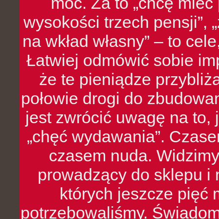
moc. Za to „chcę mie
wysokości trzech pensji”,
na wkład własny” – to cel
Łatwiej odmówić sobie i
że te pieniądze przybli
połowie drogi do zbudowa
jest zwrócić uwagę na to,
„chęć wydawania”. Czasem
czasem nuda. Widzimy
prowadzący do sklepu i 
których jeszcze pięć 
potrzebowaliśmy. Świado