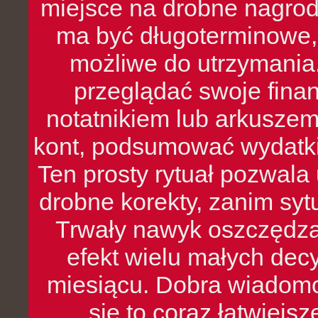
miejsce na drobne nagrod
ma być długoterminowe, 
możliwe do utrzymania.
przeglądać swoje fina
notatnikiem lub arkuszem
kont, podsumować wydatki
Ten prosty rytuał pozwala
drobne korekty, zanim syt
Trwały nawyk oszczędzan
efekt wielu małych dec
miesiącu. Dobra wiadomoś
się to coraz łatwiejs