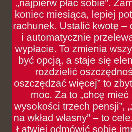
„najpierw płać sobie”. Zam
koniec miesiąca, lepiej po
rachunek. Ustalić kwotę – 
i automatycznie przelew
wypłacie. To zmienia wszy
być opcją, a staje się e
rozdzielić oszczędnoś
oszczędzać więcej” to zbyt
moc. Za to „chcę mie
wysokości trzech pensji”,
na wkład własny” – to cel
Łatwiej odmówić sobie i