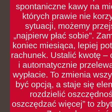
spontaniczne kawy na mie
których prawie nie kor
sytuacji, możemy przej
„najpierw płać sobie”. Zam
koniec miesiąca, lepiej po
rachunek. Ustalić kwotę – 
i automatycznie przelew
wypłacie. To zmienia wszy
być opcją, a staje się e
rozdzielić oszczędnoś
oszczędzać więcej” to zbyt