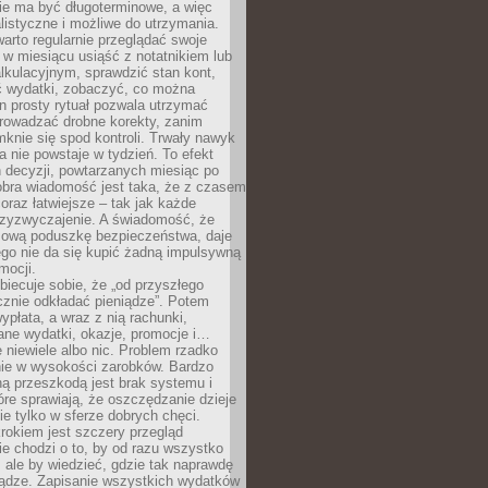
e ma być długoterminowe, a więc
listyczne i możliwe do utrzymania.
arto regularnie przeglądać swoje
 w miesiącu usiąść z notatnikiem lub
lkulacyjnym, sprawdzić stan kont,
wydatki, zobaczyć, co można
n prosty rytuał pozwala utrzymać
prowadzać drobne korekty, zanim
knie się spod kontroli. Trwały nawyk
 nie powstaje w tydzień. To efekt
 decyzji, powtarzanych miesiąc po
obra wiadomość jest taka, że z czasem
coraz łatwiejsze – tak jak każde
rzyzwyczajenie. A świadomość, że
ową poduszkę bezpieczeństwa, daje
ego nie da się kupić żadną impulsywną
mocji.
obiecuje sobie, że „od przyszłego
cznie odkładać pieniądze”. Potem
ypłata, a wraz z nią rachunki,
ane wydatki, okazje, promocje i…
 niewiele albo nic. Problem rzadko
nie w wysokości zarobków. Bardzo
ą przeszkodą jest brak systemu i
re sprawiają, że oszczędzanie dzieje
nie tylko w sferze dobrych chęci.
rokiem jest szczery przegląd
e chodzi o to, by od razu wszystko
, ale by wiedzieć, gdzie tak naprawdę
iądze. Zapisanie wszystkich wydatków