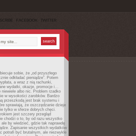
SCRIBE
FACEBOOK
TWITTER
obiecuje sobie, że „od przyszłego
cznie odkładać pieniądze”. Potem
ypłata, a wraz z nią rachunki,
ane wydatki, okazje, promocje i…
 niewiele albo nic. Problem rzadko
nie w wysokości zarobków. Bardzo
ą przeszkodą jest brak systemu i
re sprawiają, że oszczędzanie dzieje
nie tylko w sferze dobrych chęci.
rokiem jest szczery przegląd
e chodzi o to, by od razu wszystko
, ale by wiedzieć, gdzie tak naprawdę
iądze. Zapisanie wszystkich wydatków
c potrafi być brutalnym, ale niezwykle