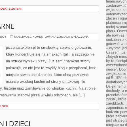
finansowych.
zastanawiać
ÓBKI BIŻUTERII
większa sza
automatyzacj
zleceń i ogra
płatności i
ARNE
mniej szumów
planu. Oszcz
ale również
PRZEPISY
 2026
MOŻLIWOŚĆ KOMENTOWANIA
ZOSTAŁA WYŁĄCZONA
codziennie 
KULINARNE
gotować w do
pizzeriasaxofon.pl to smakowity serwis o gotowaniu,
– wybrać jed
Czasem już 
który koncentruje się na smakach Italii, a szczególnie
złotych mies
by te pienią
na sztuce wypieku pizzy. Już sam charakter strony
oszczędności
pokazuje, że nie jest to zwykły blog z przepisami, lecz
siebie”. Dob
zwiększanie
miejsce stworzone dla osób, które chcą poznawać
od 5–10% do
niuanse włoskiej kuchni od strony smakowej. To
dodatkowych 
Dzięki temu 
y, historie oraz zamiłowanie do włoskiej kuchni. Na stronie
dochody, a r
przeciwieńst
resowania stanowi pizza w wielu odsłonach, ale […]
życia”, któr
zarobkach… 
ELSKU
zapominać o 
budżetu powo
która zabie
jest strateg
 I DZIECI
miejsce na d