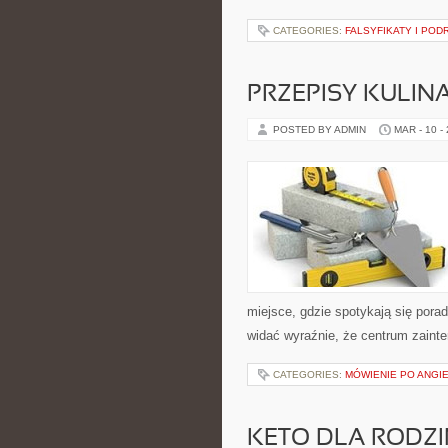
CATEGORIES:
FALSYFIKATY I PODR
PRZEPISY KULIN
POSTED BY ADMIN
MAR - 10 -
miejsce, gdzie spotykają się porad
widać wyraźnie, że centrum zainte
CATEGORIES:
MÓWIENIE PO ANGI
KETO DLA RODZIN