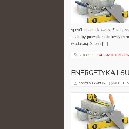
sposób uporządkowany. Zależy nam
– tak, by prowadziła do trwałych r
w edukacji Strona […]
CATEGORIES:
AUTOMOTIVEBEARI
ENERGETYKA I 
POSTED BY ADMIN
MAR - 8 - 