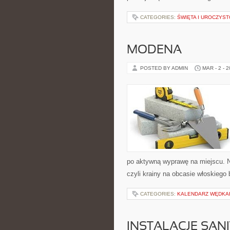
CATEGORIES:
ŚWIĘTA I UROCZYST
MODENA
POSTED BY ADMIN
MAR - 2 - 
po aktywną wyprawę na miejscu. N
czyli krainy na obcasie włoskiego 
CATEGORIES:
KALENDARZ WĘDKA
INSTALACJE SAN