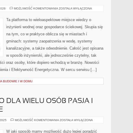
INSTALACJE
2026
MOŻLIWOŚĆ KOMENTOWANIA
ZOSTAŁA WYŁĄCZONA
SANITARNE
Ta platforma to wieloaspektowe miejsce wiedzy o
inżynierii wodnej oraz gospodarce ściekowej. Skupia się
na tym, co w praktyce oblicza się w miastach i
gminach: systemy zaopatrzenia w wodę, systemy
kanalizacyjne, a także odwodnienie. Całość jest opisana
w sposób inżynierski, ale jednocześnie czytelny, tak
liści oraz osoby, które dopiero wchodzą w branżę. Nowości
nienia i Efektywność Energetyczna. W sercu serwisu […]
A BUDOWIE I W DOMU
O DLA WIELU OSÓB PASJA I
E
INFORMATYKA,
 2025
MOŻLIWOŚĆ KOMENTOWANIA
ZOSTAŁA WYŁĄCZONA
TO
DLA
WIELU
W jaki sposób mamy możliwość dużo lepiej poradzić
OSÓB