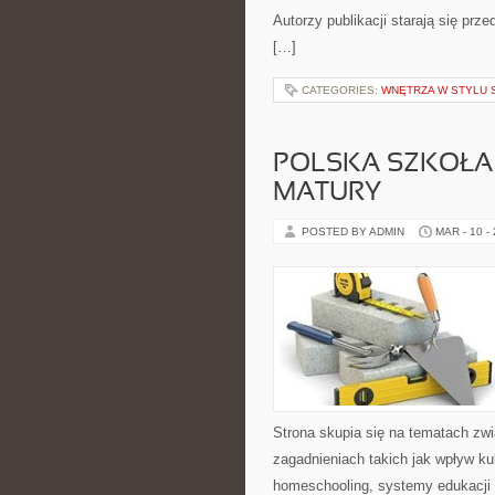
Autorzy publikacji starają się prz
[…]
CATEGORIES:
WNĘTRZA W STYLU 
POLSKA SZKOŁA
MATURY
POSTED BY ADMIN
MAR - 10 -
Strona skupia się na tematach zw
zagadnieniach takich jak wpływ ku
homeschooling, systemy edukacji 