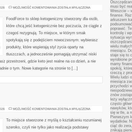
Oszczędzani
musi być rea
KETO
2026
MOŻLIWOŚĆ KOMENTOWANIA
ZOSTAŁA WYŁĄCZONA
Wreszcie – w
DLA
RODZIN
finanse. Raz
I
FoodForce to sklep ketogeniczny stworzony dla osób,
arkuszem ka
DZIECI
podsumować 
które chcą jeść ketogenicznie bez poczucia, że ciągle z
poprawić. Te
czegoś rezygnują. To miejsce, w którym smak
kontrolę i w
sytuacja wym
spotykają się z podejściem nowoczesnym: wybierasz
oszczędzania
wielu małych
produkty, które wspierają styl życia oparty na
miesiącu. D
tłuszczach, a jednocześnie pomagają utrzymać niski
staje się to 
wyrobione p
 przestrzeni, gdzie keto jest realne na co dzień, a nie
mamy finans
ładnie o tym. Nowe kategorie na stronie to […]
spokój, któr
rzeczą z pro
Wielu ludzi 
miesiąca za
przychodzi w
niespodziew
znów zostaje
leży wyłącz
często główn
nawyków, któ
KOREPETYCJE
2026
MOŻLIWOŚĆ KOMENTOWANIA
ZOSTAŁA WYŁĄCZONA
się w tle, a 
Pierwszym k
To miejsce stworzone z myślą o kształceniu rozumianej
wydatków. Ni
ciąć do zera
szeroko, czyli nie tylko jako realizacja podstawy
znikają pien