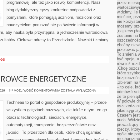
programowej, ale też jako rozwój kompetencji. Nasz
przez miesią
wartościowy
blog dydaktyczny łączy konkretne podpowiedzi z
widzimy, ile
mieście, prz
pomysłami, które pomagają uczniom, rodzicom oraz
nie korzysta
nauczycielom poruszać się po świecie informacji w
możemy prze
„najpierw pł
, aby nauka była przystępna, a jednocześnie wartościowa
zostanie na 
ezultatów. Ciekawe adresy to Przedszkola i Nowinki i zmiany
oszczędności
choćby niewi
przelewać ją
To zmienia 
być opcją, a
NGS
również rozd
„Chcę oszczę
które szybko
bezpieczeńst
SUROWCE ENERGETYCZNE
„zbieram na 
– to cele, k
ENERGETYKA
2026
MOŻLIWOŚĆ KOMENTOWANIA
ZOSTAŁA WYŁĄCZONA
odmówić sob
I
że te pienią
SUROWCE
ENERGETYCZNE
W połowie d
Techneau to portal o gospodarce produkcyjnej – przede
oszczędzania
wszystkim gałęziach bazowych, ale także o tym, co go
jakie sygnał
Czasem jest
otacza: technologiach, sieciach, energetyce,
nuda. Widzi
prowadzący d
automatyzacji, transporcie, bezpieczeństwie oraz
rzeczy, któr
jakości. To przestrzeń dla osób, które chcą ogarniać
ogóle nie p
mechanizmów
procesy przemysłowe bez zbędnej żargonu bez treści, a