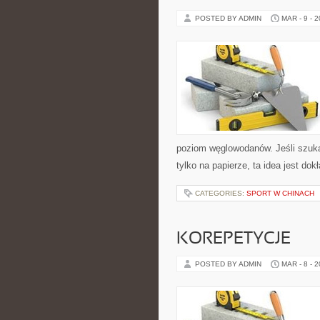
POSTED BY ADMIN
MAR - 9 - 
poziom węglowodanów. Jeśli szukasz
tylko na papierze, ta idea jest dok
CATEGORIES:
SPORT W CHINACH
KOREPETYCJE
POSTED BY ADMIN
MAR - 8 - 