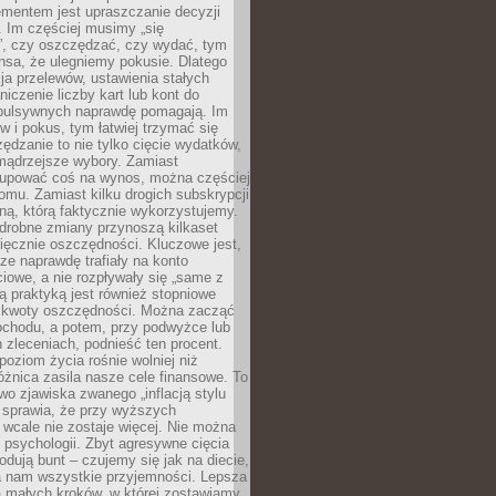
ementem jest upraszczanie decyzji
 Im częściej musimy „się
”, czy oszczędzać, czy wydać, tym
nsa, że ulegniemy pokusie. Dlatego
a przelewów, ustawienia stałych
niczenie liczby kart lub kont do
mpulsywnych naprawdę pomagają. Im
 i pokus, tym łatwiej trzymać się
ędzanie to nie tylko cięcie wydatków,
 mądrzejsze wybory. Zamiast
kupować coś na wynos, można częściej
mu. Zamiast kilku drogich subskrypcji
ną, którą faktycznie wykorzystujemy.
drobne zmiany przynoszą kilkaset
ięcznie oszczędności. Kluczowe jest,
dze naprawdę trafiały na konto
owe, a nie rozpływały się „same z
rą praktyką jest również stopniowe
 kwoty oszczędności. Można zacząć
chodu, a potem, przy podwyżce lub
zleceniach, podnieść ten procent.
poziom życia rośnie wolniej niż
óżnica zasila nasze cele finansowe. To
wo zjawiska zwanego „inflacją stylu
e sprawia, że przy wyższych
wcale nie zostaje więcej. Nie można
psychologii. Zbyt agresywne cięcia
dują bunt – czujemy się jak na diecie,
ra nam wszystkie przyjemności. Lepsza
ia małych kroków, w której zostawiamy