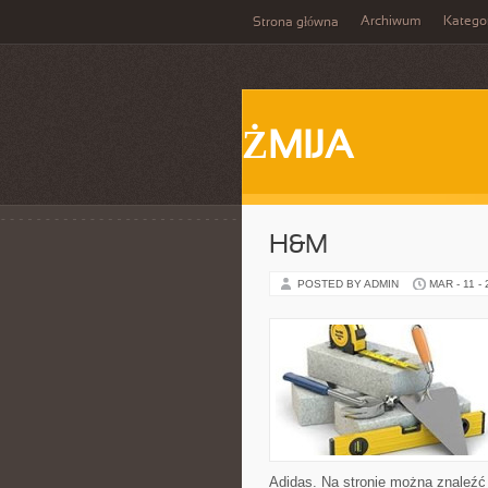
Archiwum
Katego
Strona główna
ŻMIJA
H&M
POSTED BY ADMIN
MAR - 11 -
Adidas. Na stronie można znaleźć 