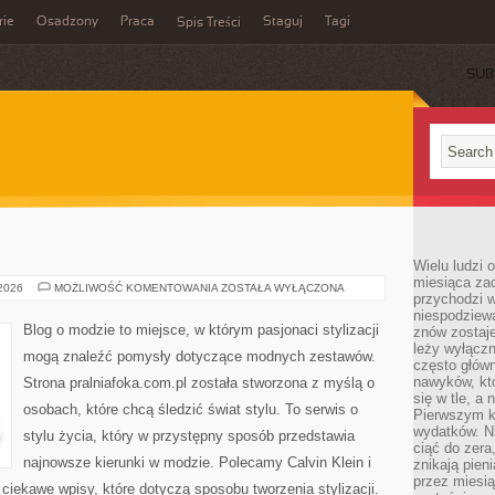
rie
Osadzony
Praca
Staguj
Tagi
Spis Treści
SUB
Wielu ludzi 
miesiąca za
H&M
 2026
MOŻLIWOŚĆ KOMENTOWANIA
ZOSTAŁA WYŁĄCZONA
przychodzi w
niespodziew
Blog o modzie to miejsce, w którym pasjonaci stylizacji
znów zostaje
leży wyłącz
mogą znaleźć pomysły dotyczące modnych zestawów.
często główn
nawyków, któ
Strona pralniafoka.com.pl została stworzona z myślą o
się w tle, a 
osobach, które chcą śledzić świat stylu. To serwis o
Pierwszym k
wydatków. Ni
stylu życia, który w przystępny sposób przedstawia
ciąć do zera
najnowsze kierunki w modzie. Polecamy Calvin Klein i
znikają pien
przez miesią
ciekawe wpisy, które dotyczą sposobu tworzenia stylizacji.