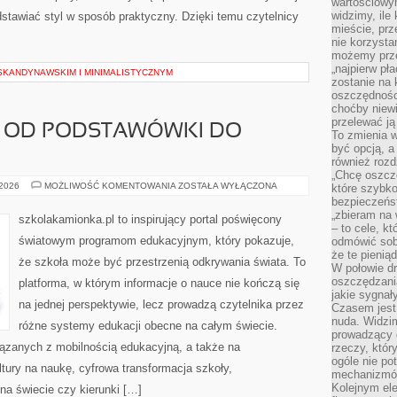
wartościowy
widzimy, ile
edstawiać styl w sposób praktyczny. Dzięki temu czytelnicy
mieście, prz
nie korzysta
możemy prze
„najpierw pł
SKANDYNAWSKIM I MINIMALISTYCZNYM
zostanie na 
oszczędności
choćby niewi
przelewać ją
 OD PODSTAWÓWKI DO
To zmienia 
być opcją, a
również rozd
„Chcę oszczę
POLSKA
 2026
MOŻLIWOŚĆ KOMENTOWANIA
ZOSTAŁA WYŁĄCZONA
które szybko
SZKOŁA
bezpieczeńst
OD
„zbieram na 
PODSTAWÓWKI
szkolakamionka.pl to inspirujący portal poświęcony
DO
– to cele, k
MATURY
światowym programom edukacyjnym, który pokazuje,
odmówić sob
że te pienią
że szkoła może być przestrzenią odkrywania świata. To
W połowie d
oszczędzania
platforma, w którym informacje o nauce nie kończą się
jakie sygnał
na jednej perspektywie, lecz prowadzą czytelnika przez
Czasem jest
nuda. Widzi
różne systemy edukacji obecne na całym świecie.
prowadzący d
iązanych z mobilnością edukacyjną, a także na
rzeczy, któr
ogóle nie p
ltury na naukę, cyfrowa transformacja szkoły,
mechanizmów
Kolejnym el
na świecie czy kierunki […]