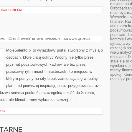
miejsce na d
Oszczędzani
OŚCI Z DZIEĆMI
musi być rea
Wreszcie – w
finanse. Raz
arkuszem ka
podsumować 
poprawić. Te
kontrolę i w
MODENA
2026
MOŻLIWOŚĆ KOMENTOWANIA
ZOSTAŁA WYŁĄCZONA
sytuacja wym
oszczędzania
MojeSalento.pl to wyjazdowy portal stworzony z myślą o
wielu małych
miesiącu. D
osobach, które chcą odkryć Włochy nie tylko przez
staje się to 
pryzmat pocztówkowych kadrów, ale też przez
wyrobione p
mamy finans
prawdziwy rytm miast i miasteczek. To miejsce, w
spokój, któr
którym pomysły na city break zamieniają się w realny
rzeczą z pro
plan – od pierwszej inspiracji, przez przygotowania, aż
azwa serwisu podkreśla szczególną miłość do Salento,
buta, ale klimat strony wykracza szerzej: […]
RSKI
ITARNE