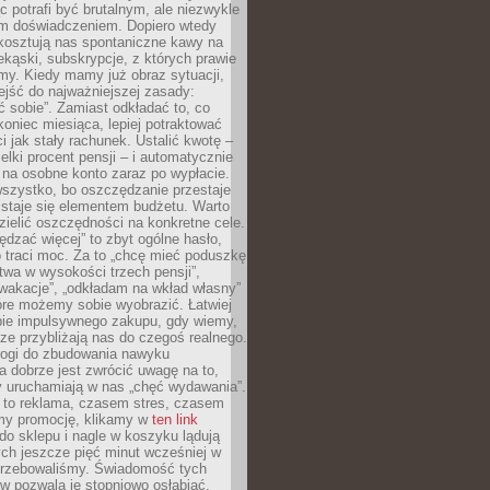
c potrafi być brutalnym, ale niezwykle
m doświadczeniem. Dopiero wtedy
 kosztują nas spontaniczne kawy na
ekąski, subskrypcje, z których prawie
my. Kiedy mamy już obraz sytuacji,
jść do najważniejszej zasady:
ać sobie”. Zamiast odkładać to, co
koniec miesiąca, lepiej potraktować
 jak stały rachunek. Ustalić kwotę –
elki procent pensji – i automatycznie
 na osobne konto zaraz po wypłacie.
wszystko, bo oszczędzanie przestaje
 staje się elementem budżetu. Warto
zielić oszczędności na konkretne cele.
dzać więcej” to zbyt ogólne hasło,
 traci moc. Za to „chcę mieć poduszkę
wa w wysokości trzech pensji”,
wakacje”, „odkładam na wkład własny”
tóre możemy sobie wyobrazić. Łatwiej
ie impulsywnego zakupu, gdy wiemy,
dze przybliżają nas do czegoś realnego.
rogi do zbudowania nawyku
 dobrze jest zwrócić uwagę na to,
y uruchamiają w nas „chęć wydawania”.
 to reklama, czasem stres, czasem
my promocję, klikamy w
ten link
o sklepu i nagle w koszyku lądują
ych jeszcze pięć minut wcześniej w
otrzebowaliśmy. Świadomość tych
 pozwala je stopniowo osłabiać.