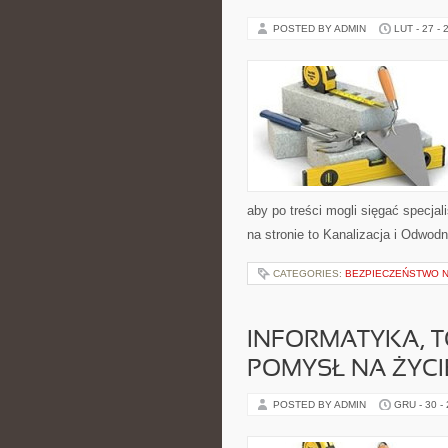
POSTED BY ADMIN
LUT - 27 - 
aby po treści mogli sięgać specja
na stronie to Kanalizacja i Odwod
CATEGORIES:
BEZPIECZEŃSTWO N
INFORMATYKA, T
POMYSŁ NA ŻYCI
POSTED BY ADMIN
GRU - 30 -