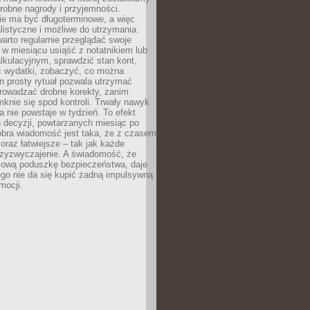
robne nagrody i przyjemności.
e ma być długoterminowe, a więc
listyczne i możliwe do utrzymania.
arto regularnie przeglądać swoje
 w miesiącu usiąść z notatnikiem lub
lkulacyjnym, sprawdzić stan kont,
wydatki, zobaczyć, co można
n prosty rytuał pozwala utrzymać
prowadzać drobne korekty, zanim
knie się spod kontroli. Trwały nawyk
 nie powstaje w tydzień. To efekt
 decyzji, powtarzanych miesiąc po
obra wiadomość jest taka, że z czasem
coraz łatwiejsze – tak jak każde
rzyzwyczajenie. A świadomość, że
ową poduszkę bezpieczeństwa, daje
ego nie da się kupić żadną impulsywną
mocji.