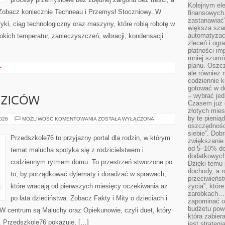
Kolejnym el
 Zobacz koniecznie Techneau i Przemysł Stoczniowy. W
finansowych.
zastanawiać
yki, ciąg technologiczny oraz maszyny, które robią robotę w
większa sza
automatyzacj
ich temperatur, zanieczyszczeń, wibracji, kondensacji
zleceń i ogra
płatności i
mniej szumów
planu. Oszcz
E
ale również
codziennie 
gotować w do
– wybrać jed
DZICÓW
Czasem już 
złotych mies
by te pienią
PYTANIA
2026
MOŻLIWOŚĆ KOMENTOWANIA
ZOSTAŁA WYŁĄCZONA
OD
oszczędności
RODZICÓW
siebie”. Dob
Przedszkole76 to przyjazny portal dla rodzin, w którym
zwiększanie
od 5–10% do
temat malucha spotyka się z rodzicielstwem i
dodatkowych 
codziennym rytmem domu. To przestrzeń stworzone po
Dzięki temu 
dochody, a r
to, by porządkować dylematy i doradzać w sprawach,
przeciwieńst
które wracają od pierwszych miesięcy oczekiwania aż
życia”, któr
zarobkach… 
po lata dzieciństwa. Zobacz Fakty i Mity o dzieciach i
zapominać o 
budżetu powo
. W centrum są Maluchy oraz Opiekunowie, czyli duet, który
która zabie
. Przedszkole76 pokazuje, […]
jest strateg