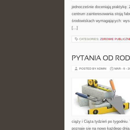
jednocześnie doceniają praktykę.
centrum zainteresowania stoją fabr
środowiskach wymagających: wysok
[…]
CATEGORIES:
ZDROWIE PUBLICZN
PYTANIA OD RO
POSTED BY ADMIN
MAR - 6 - 
ciąży i Ciąża tydzień po tygodniu
poznaje się na nowo każdego dnia