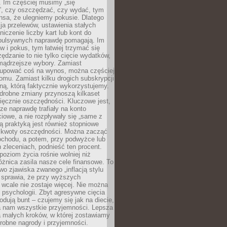
 Im częściej musimy „się
”, czy oszczędzać, czy wydać, tym
nsa, że ulegniemy pokusie. Dlatego
a przelewów, ustawienia stałych
niczenie liczby kart lub kont do
mpulsywnych naprawdę pomagają. Im
 i pokus, tym łatwiej trzymać się
ędzanie to nie tylko cięcie wydatków,
 mądrzejsze wybory. Zamiast
kupować coś na wynos, można częściej
mu. Zamiast kilku drogich subskrypcji
ną, którą faktycznie wykorzystujemy.
drobne zmiany przynoszą kilkaset
ięcznie oszczędności. Kluczowe jest,
dze naprawdę trafiały na konto
owe, a nie rozpływały się „same z
rą praktyką jest również stopniowe
 kwoty oszczędności. Można zacząć
chodu, a potem, przy podwyżce lub
zleceniach, podnieść ten procent.
poziom życia rośnie wolniej niż
óżnica zasila nasze cele finansowe. To
wo zjawiska zwanego „inflacją stylu
e sprawia, że przy wyższych
wcale nie zostaje więcej. Nie można
psychologii. Zbyt agresywne cięcia
dują bunt – czujemy się jak na diecie,
ra nam wszystkie przyjemności. Lepsza
ia małych kroków, w której zostawiamy
robne nagrody i przyjemności.