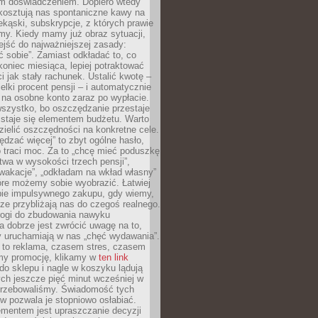
m doświadczeniem. Dopiero wtedy
 kosztują nas spontaniczne kawy na
ekąski, subskrypcje, z których prawie
my. Kiedy mamy już obraz sytuacji,
jść do najważniejszej zasady:
ać sobie”. Zamiast odkładać to, co
koniec miesiąca, lepiej potraktować
 jak stały rachunek. Ustalić kwotę –
elki procent pensji – i automatycznie
 na osobne konto zaraz po wypłacie.
wszystko, bo oszczędzanie przestaje
 staje się elementem budżetu. Warto
zielić oszczędności na konkretne cele.
dzać więcej” to zbyt ogólne hasło,
 traci moc. Za to „chcę mieć poduszkę
wa w wysokości trzech pensji”,
wakacje”, „odkładam na wkład własny”
tóre możemy sobie wyobrazić. Łatwiej
ie impulsywnego zakupu, gdy wiemy,
dze przybliżają nas do czegoś realnego.
rogi do zbudowania nawyku
 dobrze jest zwrócić uwagę na to,
y uruchamiają w nas „chęć wydawania”.
 to reklama, czasem stres, czasem
my promocję, klikamy w
ten link
o sklepu i nagle w koszyku lądują
ych jeszcze pięć minut wcześniej w
otrzebowaliśmy. Świadomość tych
 pozwala je stopniowo osłabiać.
ementem jest upraszczanie decyzji