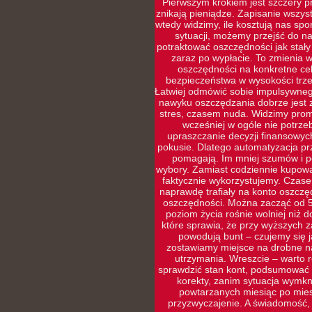
Pierwszym krokiem jest szczery pr
znikają pieniądze. Zapisanie wszys
wtedy widzimy, ile kosztują nas sp
sytuacji, możemy przejść do naj
potraktować oszczędności jak stały
zaraz po wypłacie. To zmienia w
oszczędności na konkretne cel
bezpieczeństwa w wysokości trze
Łatwiej odmówić sobie impulsywneg
nawyku oszczędzania dobrze jest 
stres, czasem nuda. Widzimy prom
wcześniej w ogóle nie potrz
upraszczanie decyzji finansowyc
pokusie. Dlatego automatyzacja prz
pomagają. Im mniej szumów i po
wybory. Zamiast codziennie kupowa
faktycznie wykorzystujemy. Czasem
naprawdę trafiały na konto oszczę
oszczędności. Można zacząć od 5
poziom życia rośnie wolniej niż d
które sprawia, że przy wyższych 
powodują bunt – czujemy się ja
zostawiamy miejsce na drobne na
utrzymania. Wreszcie – warto r
sprawdzić stan kont, podsumować w
korekty, zanim sytuacja wymkni
powtarzanych miesiąc po miesi
przyzwyczajenie. A świadomość,