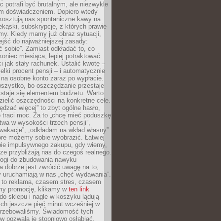
c potrafi być brutalnym, ale niezwykle
m doświadczeniem. Dopiero wtedy
 kosztują nas spontaniczne kawy na
ekąski, subskrypcje, z których prawie
my. Kiedy mamy już obraz sytuacji,
jść do najważniejszej zasady:
ać sobie”. Zamiast odkładać to, co
koniec miesiąca, lepiej potraktować
 jak stały rachunek. Ustalić kwotę –
elki procent pensji – i automatycznie
 na osobne konto zaraz po wypłacie.
wszystko, bo oszczędzanie przestaje
 staje się elementem budżetu. Warto
zielić oszczędności na konkretne cele.
dzać więcej” to zbyt ogólne hasło,
 traci moc. Za to „chcę mieć poduszkę
wa w wysokości trzech pensji”,
wakacje”, „odkładam na wkład własny”
tóre możemy sobie wyobrazić. Łatwiej
ie impulsywnego zakupu, gdy wiemy,
dze przybliżają nas do czegoś realnego.
rogi do zbudowania nawyku
 dobrze jest zwrócić uwagę na to,
y uruchamiają w nas „chęć wydawania”.
 to reklama, czasem stres, czasem
my promocję, klikamy w
ten link
o sklepu i nagle w koszyku lądują
ych jeszcze pięć minut wcześniej w
otrzebowaliśmy. Świadomość tych
 pozwala je stopniowo osłabiać.