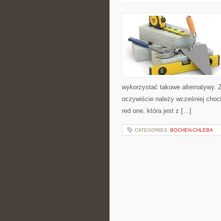
wykorzystać takowe alternatywy. Z
oczywiście należy wcześniej cho
red one, która jest z […]
CATEGORIES:
BOCHEN-CHLEBA