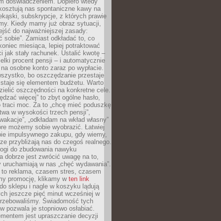
m doświadczeniem. Dopiero wtedy
 kosztują nas spontaniczne kawy na
ekąski, subskrypcje, z których prawie
my. Kiedy mamy już obraz sytuacji,
jść do najważniejszej zasady:
ać sobie”. Zamiast odkładać to, co
koniec miesiąca, lepiej potraktować
 jak stały rachunek. Ustalić kwotę –
elki procent pensji – i automatycznie
 na osobne konto zaraz po wypłacie.
wszystko, bo oszczędzanie przestaje
 staje się elementem budżetu. Warto
zielić oszczędności na konkretne cele.
dzać więcej” to zbyt ogólne hasło,
 traci moc. Za to „chcę mieć poduszkę
wa w wysokości trzech pensji”,
wakacje”, „odkładam na wkład własny”
tóre możemy sobie wyobrazić. Łatwiej
ie impulsywnego zakupu, gdy wiemy,
dze przybliżają nas do czegoś realnego.
rogi do zbudowania nawyku
 dobrze jest zwrócić uwagę na to,
y uruchamiają w nas „chęć wydawania”.
 to reklama, czasem stres, czasem
my promocję, klikamy w
ten link
o sklepu i nagle w koszyku lądują
ych jeszcze pięć minut wcześniej w
otrzebowaliśmy. Świadomość tych
 pozwala je stopniowo osłabiać.
ementem jest upraszczanie decyzji