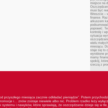
miejsce na d
Oszczędzani
musi być rea
Wreszcie – w
finanse. Raz
arkuszem ka
podsumować 
poprawić. Te
kontrolę i w
sytuacja wym
oszczędzania
wielu małych
miesiącu. D
staje się to 
wyrobione p
mamy finans
spokój, któr
rzeczą z pro
„od przyszłego miesiąca zacznie odkładać pieniądze”. Potem przychodzi
romocje i… znów zostaje niewiele albo nic. Problem rzadko leży wyłą
 systemu i nawyków, które sprawiają, że oszczędzanie dzieje się w tle, 