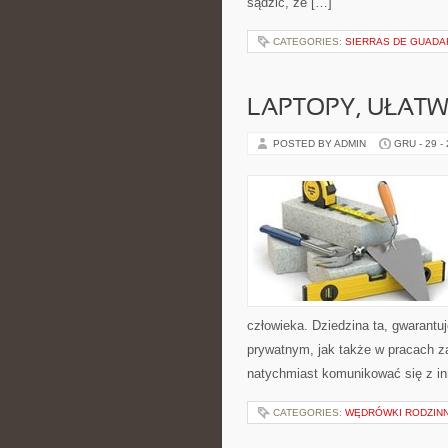
sądzić, że […]
CATEGORIES:
SIERRAS DE GUADAR
LAPTOPY, UŁATW
POSTED BY ADMIN
GRU - 29 -
człowieka. Dziedzina ta, gwarant
prywatnym, jak także w pracach 
natychmiast komunikować się z in
CATEGORIES:
WĘDRÓWKI RODZIN