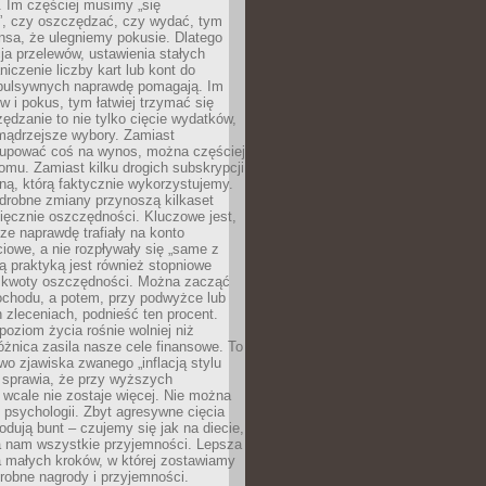
 Im częściej musimy „się
”, czy oszczędzać, czy wydać, tym
nsa, że ulegniemy pokusie. Dlatego
a przelewów, ustawienia stałych
niczenie liczby kart lub kont do
mpulsywnych naprawdę pomagają. Im
 i pokus, tym łatwiej trzymać się
ędzanie to nie tylko cięcie wydatków,
 mądrzejsze wybory. Zamiast
kupować coś na wynos, można częściej
mu. Zamiast kilku drogich subskrypcji
ną, którą faktycznie wykorzystujemy.
drobne zmiany przynoszą kilkaset
ięcznie oszczędności. Kluczowe jest,
dze naprawdę trafiały na konto
owe, a nie rozpływały się „same z
rą praktyką jest również stopniowe
 kwoty oszczędności. Można zacząć
chodu, a potem, przy podwyżce lub
zleceniach, podnieść ten procent.
poziom życia rośnie wolniej niż
óżnica zasila nasze cele finansowe. To
wo zjawiska zwanego „inflacją stylu
e sprawia, że przy wyższych
wcale nie zostaje więcej. Nie można
psychologii. Zbyt agresywne cięcia
dują bunt – czujemy się jak na diecie,
ra nam wszystkie przyjemności. Lepsza
ia małych kroków, w której zostawiamy
robne nagrody i przyjemności.