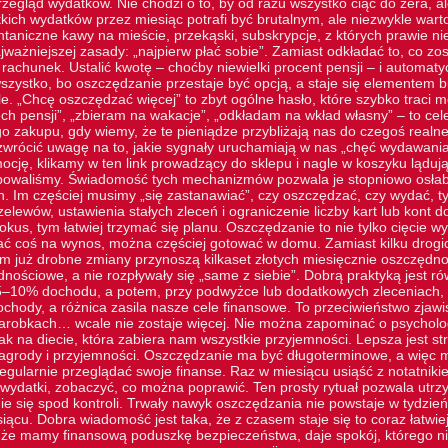
zegląd wydatków. Nie chodzi o to, by od razu wszystko ciąć do zera, a
tkich wydatków przez miesiąc potrafi być brutalnym, ale niezwykle wa
ontaniczne kawy na mieście, przekąski, subskrypcje, z których prawie n
ważniejszej zasady: „najpierw płać sobie”. Zamiast odkładać to, co zos
 rachunek. Ustalić kwotę – choćby niewielki procent pensji – i automat
szystko, bo oszczędzanie przestaje być opcją, a staje się elementem b
e. „Chcę oszczędzać więcej” to zbyt ogólne hasło, które szybko traci 
ch pensji”, „zbieram na wakacje”, „odkładam na wkład własny” – to cel
o zakupu, gdy wiemy, że te pieniądze przybliżają nas do czegoś realn
zwrócić uwagę na to, jakie sygnały uruchamiają w nas „chęć wydawania
ocję, klikamy w
ten link
prowadzący do sklepu i nagle w koszyku lądują 
ebowaliśmy. Świadomość tych mechanizmów pozwala je stopniowo osłab
h. Im częściej musimy „się zastanawiać”, czy oszczędzać, czy wydać, 
elewów, ustawienia stałych zleceń i ograniczenie liczby kart lub kont
kus, tym łatwiej trzymać się planu. Oszczędzanie to nie tylko cięcie w
ć coś na wynos, można częściej gotować w domu. Zamiast kilku drogich
 już drobne zmiany przynoszą kilkaset złotych miesięcznie oszczędnoś
dnościowe, a nie rozpływały się „same z siebie”. Dobrą praktyką jest r
–10% dochodu, a potem, przy podwyżce lub dodatkowych zleceniach, p
ochody, a różnica zasila nasze cele finansowe. To przeciwieństwo zjawis
zarobkach… wcale nie zostaje więcej. Nie można zapominać o psycholog
k na diecie, która zabiera nam wszystkie przyjemności. Lepsza jest st
grody i przyjemności. Oszczędzanie ma być długoterminowe, a więc mu
egularnie przeglądać swoje finanse. Raz w miesiącu usiąść z notatnik
ydatki, zobaczyć, co można poprawić. Ten prosty rytuał pozwala utr
e się spod kontroli. Trwały nawyk oszczędzania nie powstaje w tydzień.
ącu. Dobra wiadomość jest taka, że z czasem staje się to coraz łatwie
 że mamy finansową poduszkę bezpieczeństwa, daje spokój, którego ni