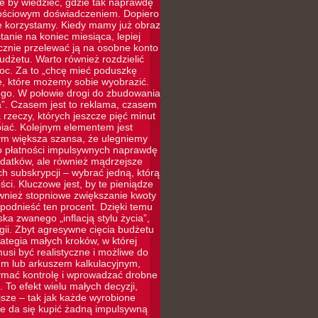
le by wiedzieć, gdzie tak naprawdę
rtościowym doświadczeniem. Dopiero
ie korzystamy. Kiedy mamy już obraz
tanie na koniec miesiąca, lepiej
ycznie przelewać ją na osobne konto
udżetu. Warto również rozdzielić
moc. Za to „chcę mieć poduszkę
e, które możemy sobie wyobrazić.
ego. W połowie drogi do zbudowania
”. Czasem jest to reklama, czasem
rzeczy, których jeszcze pięć minut
iać. Kolejnym elementem jest
tym większa szansa, że ulegniemy
 do płatności impulsywnych naprawdę
ydatków, ale również mądrzejsze
 subskrypcji – wybrać jedną, którą
ci. Kluczowe jest, by te pieniądze
ównież stopniowe zwiększanie kwoty
odnieść ten procent. Dzięki temu
ka zwanego „inflacją stylu życia”,
ii. Zbyt agresywne cięcia budżetu
rategia małych kroków, w której
si być realistyczne i możliwe do
iem lub arkuszem kalkulacyjnym,
zymać kontrolę i wprowadzać drobne
 To efekt wielu małych decyzji,
jsze – tak jak każde wyrobione
e da się kupić żadną impulsywną