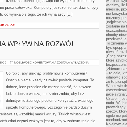
dziedzina technologii, a więc nie wyłącznie komputery,
wartościowy
widzimy, ile
ne przez człowieka. Komputery jeszcze nie tak dawno, były
mieście, prz
nie korzysta
, co wynikało z tego, że ich wynalazcy […]
możemy prze
„najpierw pł
NIE KALORII
zostanie na 
oszczędności
choćby niewi
przelewać ją
To zmienia 
MA WPŁYW NA ROZWÓJ
być opcją, a
również rozd
„Chcę oszczę
które szybko
INFORMATYKA,
 2025
MOŻLIWOŚĆ KOMENTOWANIA
ZOSTAŁA WYŁĄCZONA
bezpieczeńst
MA
„zbieram na 
WPŁYW
NA
– to cele, k
Co robić, aby uniknąć problemów z komputerem?
ROZWÓJ
odmówić sob
KOMPUTERÓW
Obecnie niemal każdy człowiek posiada komputer. To
że te pienią
W połowie d
dobrze, lecz przecież nie można sądzić, że zawsze
oszczędzania
ludzie dobrze wiedzą, co trzeba zrobić, aby bez
jakie sygnał
Czasem jest
definitywnie żadnego problemu korzystać z własnego
nuda. Widzi
prowadzący d
sprzętu komputerowego. Szczególnie bardzo dużym
rzeczy, któr
eństwa są wszelkiej maści wirusy. Takich wirusów jest
ogóle nie p
mechanizmów
wóch zdań czymś ważnym jest to, aby w żadnym razie nie
Kolejnym el