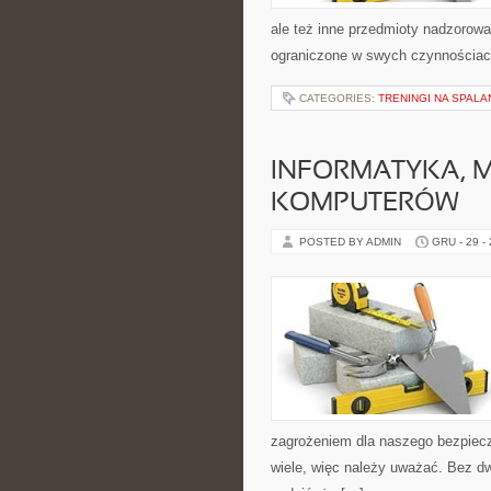
ale też inne przedmioty nadzorowa
ograniczone w swych czynnościach
CATEGORIES:
TRENINGI NA SPALA
INFORMATYKA, 
KOMPUTERÓW
POSTED BY ADMIN
GRU - 29 -
zagrożeniem dla naszego bezpiecz
wiele, więc należy uważać. Bez d