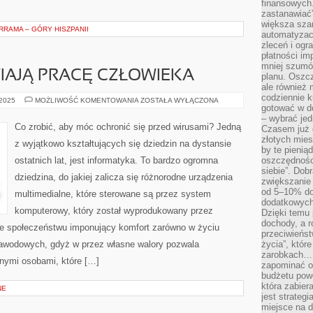
finansowych.
zastanawiać
większa sza
RAMA – GÓRY HISZPANII
automatyzacj
zleceń i ogra
płatności i
mniej szumów
IAJĄ PRACĘ CZŁOWIEKA
planu. Oszcz
ale również
codziennie 
LAPTOPY,
 2025
MOŻLIWOŚĆ KOMENTOWANIA
ZOSTAŁA WYŁĄCZONA
gotować w do
UŁATWIAJĄ
PRACĘ
– wybrać jed
CZŁOWIEKA
Co zrobić, aby móc ochronić się przed wirusami? Jedną
Czasem już 
złotych mies
z wyjątkowo kształtujących się dziedzin na dystansie
by te pienią
ostatnich lat, jest informatyka. To bardzo ogromna
oszczędności
siebie”. Dob
dziedzina, do jakiej zalicza się różnorodne urządzenia
zwiększanie
od 5–10% do
multimedialne, które sterowane są przez system
dodatkowych 
komputerowy, który został wyprodukowany przez
Dzięki temu 
dochody, a r
uje społeczeństwu imponujący komfort zarówno w życiu
przeciwieńst
zawodowych, gdyż w przez własne walory pozwala
życia”, któr
zarobkach… 
nymi osobami, które […]
zapominać o 
budżetu powo
która zabie
NE
jest strateg
miejsce na d