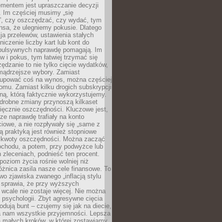
ementem jest upraszczanie decyzji
 Im częściej musimy „się
”, czy oszczędzać, czy wydać, tym
nsa, że ulegniemy pokusie. Dlatego
a przelewów, ustawienia stałych
niczenie liczby kart lub kont do
mpulsywnych naprawdę pomagają. Im
 i pokus, tym łatwiej trzymać się
ędzanie to nie tylko cięcie wydatków,
 mądrzejsze wybory. Zamiast
kupować coś na wynos, można częściej
mu. Zamiast kilku drogich subskrypcji
ną, którą faktycznie wykorzystujemy.
drobne zmiany przynoszą kilkaset
ięcznie oszczędności. Kluczowe jest,
dze naprawdę trafiały na konto
owe, a nie rozpływały się „same z
rą praktyką jest również stopniowe
 kwoty oszczędności. Można zacząć
chodu, a potem, przy podwyżce lub
zleceniach, podnieść ten procent.
poziom życia rośnie wolniej niż
óżnica zasila nasze cele finansowe. To
wo zjawiska zwanego „inflacją stylu
e sprawia, że przy wyższych
wcale nie zostaje więcej. Nie można
psychologii. Zbyt agresywne cięcia
dują bunt – czujemy się jak na diecie,
ra nam wszystkie przyjemności. Lepsza
ia małych kroków, w której zostawiamy