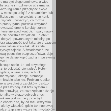
e ma być długoterminowe, a więc
listyczne i możliwe do utrzymania.
arto regularnie przeglądać swoje
 w miesiącu usiąść z notatnikiem lub
lkulacyjnym, sprawdzić stan kont,
wydatki, zobaczyć, co można
n prosty rytuał pozwala utrzymać
prowadzać drobne korekty, zanim
knie się spod kontroli. Trwały nawyk
 nie powstaje w tydzień. To efekt
 decyzji, powtarzanych miesiąc po
obra wiadomość jest taka, że z czasem
coraz łatwiejsze – tak jak każde
rzyzwyczajenie. A świadomość, że
ową poduszkę bezpieczeństwa, daje
ego nie da się kupić żadną impulsywną
mocji.
obiecuje sobie, że „od przyszłego
cznie odkładać pieniądze”. Potem
ypłata, a wraz z nią rachunki,
ane wydatki, okazje, promocje i…
 niewiele albo nic. Problem rzadko
nie w wysokości zarobków. Bardzo
ą przeszkodą jest brak systemu i
re sprawiają, że oszczędzanie dzieje
nie tylko w sferze dobrych chęci.
rokiem jest szczery przegląd
e chodzi o to, by od razu wszystko
, ale by wiedzieć, gdzie tak naprawdę
iądze. Zapisanie wszystkich wydatków