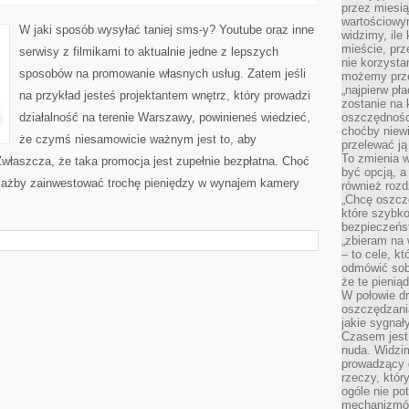
SŁAĆ
przez miesią
TANIEJ
wartościowy
WIADOMOŚCI
W jaki sposób wysyłać taniej sms-y? Youtube oraz inne
widzimy, ile
TEKSTOWE?
mieście, prz
serwisy z filmikami to aktualnie jedne z lepszych
nie korzysta
sposobów na promowanie własnych usług. Zatem jeśli
możemy prze
„najpierw pł
na przykład jesteś projektantem wnętrz, który prowadzi
zostanie na 
działalność na terenie Warszawy, powinieneś wiedzieć,
oszczędności
choćby niewi
że czymś niesamowicie ważnym jest to, aby
przelewać ją
To zmienia 
właszcza, że taka promocja jest zupełnie bezpłatna. Choć
być opcją, a
ciażby zainwestować trochę pieniędzy w wynajem kamery
również rozd
„Chcę oszczę
które szybko
bezpieczeńst
„zbieram na 
– to cele, k
odmówić sob
że te pienią
W połowie d
oszczędzania
jakie sygnał
Czasem jest
nuda. Widzi
prowadzący d
rzeczy, któr
ogóle nie p
mechanizmów