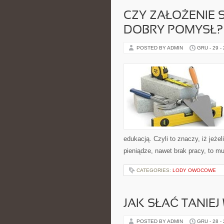
CZY ZAŁOŻENIE
DOBRY POMYSŁ?
POSTED BY ADMIN
GRU - 29 -
edukacją. Czyli to znaczy, iż jeże
pieniądze, nawet brak pracy, to m
CATEGORIES:
LODY OWOCOWE
JAK SŁAĆ TANIE
POSTED BY ADMIN
GRU - 28 -