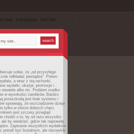
SCRIBE
FACEBOOK
TWITTER
obiecuje sobie, że „od przyszłego
cznie odkładać pieniądze”. Potem
ypłata, a wraz z nią rachunki,
ane wydatki, okazje, promocje i…
 niewiele albo nic. Problem rzadko
nie w wysokości zarobków. Bardzo
ą przeszkodą jest brak systemu i
re sprawiają, że oszczędzanie dzieje
nie tylko w sferze dobrych chęci.
rokiem jest szczery przegląd
e chodzi o to, by od razu wszystko
, ale by wiedzieć, gdzie tak naprawdę
iądze. Zapisanie wszystkich wydatków
c potrafi być brutalnym, ale niezwykle