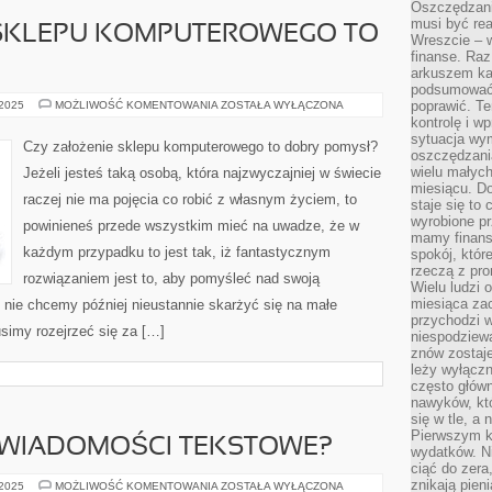
Oszczędzani
musi być rea
 SKLEPU KOMPUTEROWEGO TO
Wreszcie – w
finanse. Raz
arkuszem ka
podsumować 
CZY
poprawić. Te
 2025
MOŻLIWOŚĆ KOMENTOWANIA
ZOSTAŁA WYŁĄCZONA
ZAŁOŻENIE
kontrolę i w
SKLEPU
sytuacja wym
KOMPUTEROWEGO
Czy założenie sklepu komputerowego to dobry pomysł?
TO
oszczędzania
DOBRY
wielu małych
Jeżeli jesteś taką osobą, która najzwyczajniej w świecie
POMYSŁ?
miesiącu. D
raczej nie ma pojęcia co robić z własnym życiem, to
staje się to 
wyrobione p
powinieneś przede wszystkim mieć na uwadze, że w
mamy finans
każdym przypadku to jest tak, iż fantastycznym
spokój, któr
rzeczą z pro
rozwiązaniem jest to, aby pomyśleć nad swoją
Wielu ludzi 
miesiąca za
li nie chcemy później nieustannie skarżyć się na małe
przychodzi w
usimy rozejrzeć się za […]
niespodziew
znów zostaje
leży wyłącz
często główn
nawyków, któ
się w tle, a 
Pierwszym k
J WIADOMOŚCI TEKSTOWE?
wydatków. Ni
ciąć do zera
znikają pien
JAK
 2025
MOŻLIWOŚĆ KOMENTOWANIA
ZOSTAŁA WYŁĄCZONA