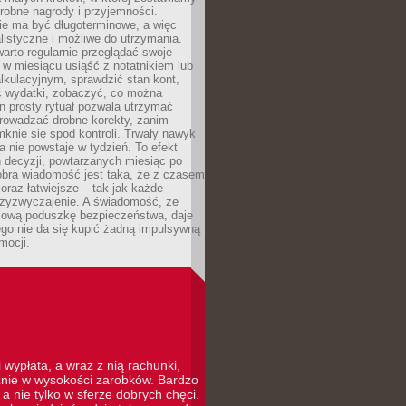
robne nagrody i przyjemności.
e ma być długoterminowe, a więc
listyczne i możliwe do utrzymania.
arto regularnie przeglądać swoje
 w miesiącu usiąść z notatnikiem lub
lkulacyjnym, sprawdzić stan kont,
wydatki, zobaczyć, co można
n prosty rytuał pozwala utrzymać
prowadzać drobne korekty, zanim
knie się spod kontroli. Trwały nawyk
 nie powstaje w tydzień. To efekt
 decyzji, powtarzanych miesiąc po
obra wiadomość jest taka, że z czasem
coraz łatwiejsze – tak jak każde
rzyzwyczajenie. A świadomość, że
ową poduszkę bezpieczeństwa, daje
ego nie da się kupić żadną impulsywną
mocji.
 wypłata, a wraz z nią rachunki,
cznie w wysokości zarobków. Bardzo
a nie tylko w sferze dobrych chęci.