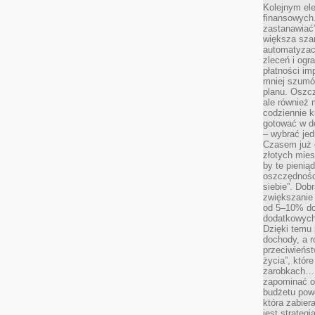
Kolejnym el
finansowych.
zastanawiać
większa sza
automatyzacj
zleceń i ogra
płatności i
mniej szumów
planu. Oszcz
ale również
codziennie 
gotować w do
– wybrać jed
Czasem już 
złotych mies
by te pienią
oszczędności
siebie”. Dob
zwiększanie
od 5–10% do
dodatkowych 
Dzięki temu 
dochody, a r
przeciwieńst
życia”, któr
zarobkach… 
zapominać o 
budżetu powo
która zabie
jest strateg