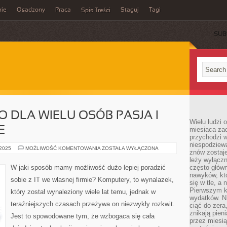
rie
Osadzony
Praca
Staguj
Tagi
Spis Treści
SUB
O DLA WIELU OSÓB PASJA I
Wielu ludzi 
E
miesiąca za
przychodzi w
niespodziew
INFORMATYKA,
 2025
MOŻLIWOŚĆ KOMENTOWANIA
ZOSTAŁA WYŁĄCZONA
znów zostaje
TO
DLA
leży wyłącz
WIELU
W jaki sposób mamy możliwość dużo lepiej poradzić
często główn
OSÓB
nawyków, któ
PASJA
sobie z IT we własnej firmie? Komputery, to wynalazek,
I
się w tle, a 
POMYSŁ
Pierwszym k
który został wynaleziony wiele lat temu, jednak w
NA
wydatków. Ni
ŻYCIE
teraźniejszych czasach przeżywa on niezwykły rozkwit.
ciąć do zera
znikają pien
Jest to spowodowane tym, że wzbogaca się cała
przez miesią