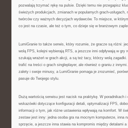
pozwalają trzymać rękę na pulsie. Dzięki temu nie przegapisz k
świeżych produkcjach, zmianach w popularnych grach-usługach, 
twórców czy ważnych decyzjach wydawców. To miejsce, w który
co jest na czasie, ale też o tym, co dzieje się w branżowym zapl
LumiGranie to także serwis, który rozumie, że gracze są różni: jedn
wolą FPS, kolejni wybierają RTS, a jeszcze inni odpływają w gry r
szukają wrażeń w grach akcji, a są też tacy, którzy wolą zagadki
trafić na treści o grach singleplayer, ale również o graniu z inny
zalety i swoje minusy, a LumiGranie pomaga je zrozumieć, porówna
pasuje do Twojego stylu.
Dużą wartością serwisu jest nacisk na praktykę. W poradnikach i
wskazówki dotyczące konfiguracji detali, optymalizacji FPS, dobo
informacji o tym, jak różne ustawienia wpływają na komfort. W ś
zestaw jest inny: jedna osoba gra na mocnym komputerze, inna 
sprzęcie, a jeszcze inna stawia na kompromis między detalami a 