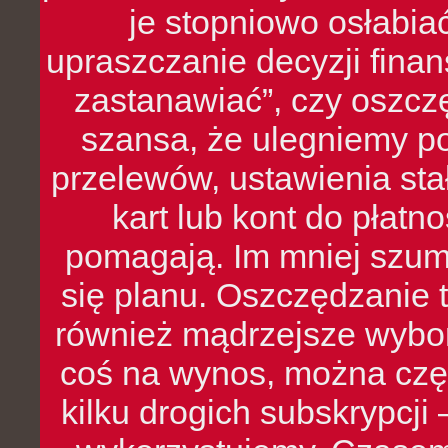
je stopniowo osłabia
upraszczanie decyzji fina
zastanawiać”, czy oszcz
szansa, że ulegniemy p
przelewów, ustawienia stał
kart lub kont do płat
pomagają. Im mniej szumó
się planu. Oszczędzanie t
również mądrzejsze wybo
coś na wynos, można czę
kilku drogich subskrypcji 