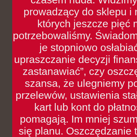
prowadzący do sklepu i 
których jeszcze pięć 
potrzebowaliśmy. Świado
je stopniowo osłabia
upraszczanie decyzji fina
zastanawiać”, czy oszcz
szansa, że ulegniemy p
przelewów, ustawienia stał
kart lub kont do płat
pomagają. Im mniej szumó
się planu. Oszczędzanie t