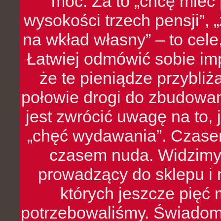
moc. Za to „chcę mie
wysokości trzech pensji”,
na wkład własny” – to cel
Łatwiej odmówić sobie i
że te pieniądze przybli
połowie drogi do zbudowa
jest zwrócić uwagę na to,
„chęć wydawania”. Czasem
czasem nuda. Widzimy
prowadzący do sklepu i 
których jeszcze pięć 
potrzebowaliśmy. Świado