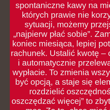
spontaniczne kawy na mie
których prawie nie kor
sytuacji, możemy przej
„najpierw płać sobie”. Zam
koniec miesiąca, lepiej po
rachunek. Ustalić kwotę – 
i automatycznie przelew
wypłacie. To zmienia wszy
być opcją, a staje się e
rozdzielić oszczędnoś
oszczędzać więcej” to zbyt