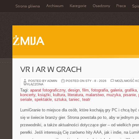
Archiwum
Kategorie
Osadzony
Praca
Strona główna
Spis
ŻMIJA
VR I AR W GRACH
POSTED BY ADMIN
POSTED ON STY - 8 - 2026
MOŻLIWOŚĆ K
WYŁĄCZONA
Tagi:
aparat fotograficzny
,
design
,
film
,
fotografia
,
galeria
,
grafika
koncerty
,
książki
,
kultura
,
literatura
,
malarstwo
,
muzyka
,
pisanie
,
seriale
,
spektakle
,
sztuka
,
taniec
,
teatr
LumiGranie to miejsce dla osób, które kochają gry PC i chcą być 
się w świecie branży gier. Strona powstała po to, aby w jednym p
przewodniki, a także aktualności dotyczące gier – od wielkich pr
perełki. Jeśli interesują Cię zarówno hity AAA, jak i indie, na Lum