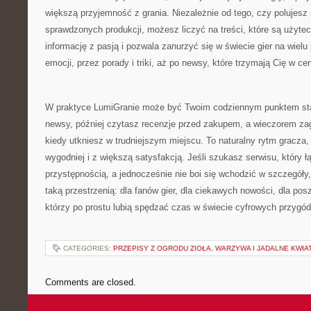
większą przyjemność z grania. Niezależnie od tego, czy polujesz
sprawdzonych produkcji, możesz liczyć na treści, które są użytec
informację z pasją i pozwala zanurzyć się w świecie gier na wiel
emocji, przez porady i triki, aż po newsy, które trzymają Cię w c
W praktyce LumiGranie może być Twoim codziennym punktem st
newsy, później czytasz recenzje przed zakupem, a wieczorem za
kiedy utkniesz w trudniejszym miejscu. To naturalny rytm gracza,
wygodniej i z większą satysfakcją. Jeśli szukasz serwisu, który ł
przystępnością, a jednocześnie nie boi się wchodzić w szczegóły,
taką przestrzenią: dla fanów gier, dla ciekawych nowości, dla pos
którzy po prostu lubią spędzać czas w świecie cyfrowych przygód
CATEGORIES:
PRZEPISY Z OGRODU ZIOŁA, WARZYWA I JADALNE KWIA
Comments are closed.