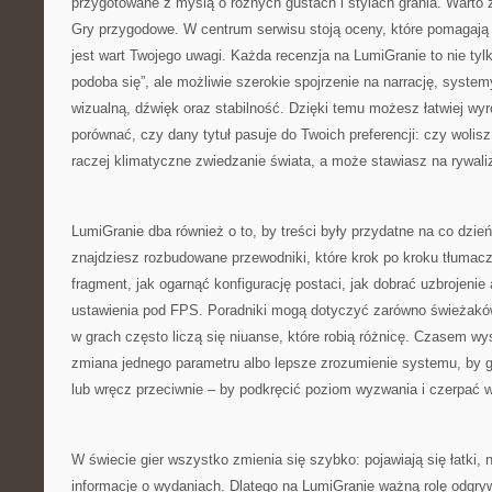
przygotowane z myślą o różnych gustach i stylach grania. Warto z
Gry przygodowe. W centrum serwisu stoją oceny, które pomagają 
jest wart Twojego uwagi. Każda recenzja na LumiGranie to nie tylk
podoba się”, ale możliwie szerokie spojrzenie na narrację, syste
wizualną, dźwięk oraz stabilność. Dzięki temu możesz łatwiej wyro
porównać, czy dany tytuł pasuje do Twoich preferencji: czy wolis
raczej klimatyczne zwiedzanie świata, a może stawiasz na rywaliz
LumiGranie dba również o to, by treści były przydatne na co dzień
znajdziesz rozbudowane przewodniki, które krok po kroku tłumaczą
fragment, jak ogarnąć konfigurację postaci, jak dobrać uzbrojenie
ustawienia pod FPS. Poradniki mogą dotyczyć zarówno świeżakó
w grach często liczą się niuanse, które robią różnicę. Czasem wys
zmiana jednego parametru albo lepsze zrozumienie systemu, by gra
lub wręcz przeciwnie – by podkręcić poziom wyzwania i czerpać w
W świecie gier wszystko zmienia się szybko: pojawiają się łatki,
informacje o wydaniach. Dlatego na LumiGranie ważną rolę odgryw