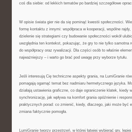
coś dla siebie: od lekkich tematów po bardziej szczegółowe opra
W opisie świata gier nie da się pominąć kwestii społeczności. Wiel
formę kontaktu z innymi: współpraca w kooperacji, wspólne rajdy,
dzielenie się strategiami czy budowanie społeczności wokół ulubi
uwzględnia ten kontekst, pokazując, że gry to nie tylko samotna r
do współpracy oraz rywalizacji. Dla części osób to właśnie elemen
najważniejszy – i warto go brać pod uwagę przy wyborze tytułu.
Jeśli interesują Cię techniczne aspekty grania, na LumiGranie równ
pomagają ogarnąć temat bez nadmiaru hermetycznego języka. Mo
działają ustawienia graficzne, co daje ograniczenie klatek, kiedy 
synchronizację, jak wpływa na komfort grania opóźnienie i resp
praktycznych porad: co zmienić, kiedy, dlaczego, jaki może być ef
zmiana faktycznie pomogła.
LumiGranie tworzy przestrzeń, w której łatwiej wybierać gry, lepiej