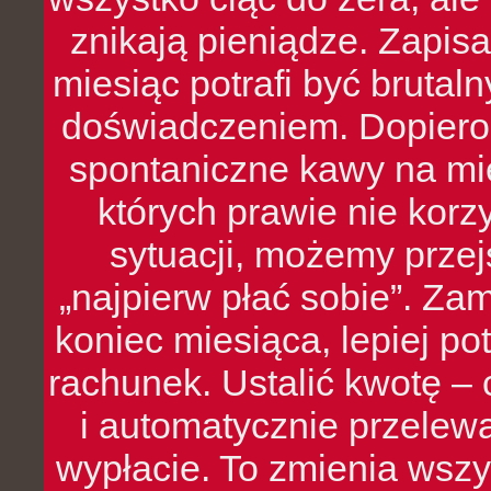
znikają pieniądze. Zapis
miesiąc potrafi być bruta
doświadczeniem. Dopiero 
spontaniczne kawy na mie
których prawie nie kor
sytuacji, możemy przej
„najpierw płać sobie”. Zam
koniec miesiąca, lepiej po
rachunek. Ustalić kwotę – 
i automatycznie przelew
wypłacie. To zmienia wszy