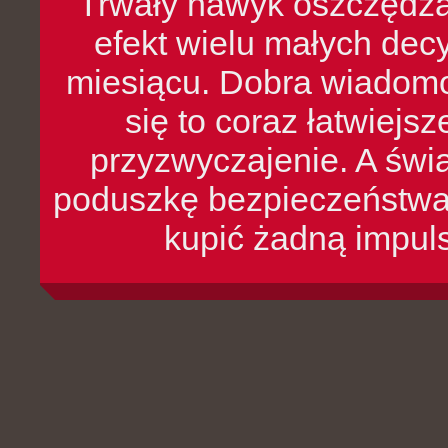
Trwały nawyk oszczędzan
efekt wielu małych dec
miesiącu. Dobra wiadomoś
się to coraz łatwiejs
przyzwyczajenie. A św
poduszkę bezpieczeństwa, 
kupić żadną impul