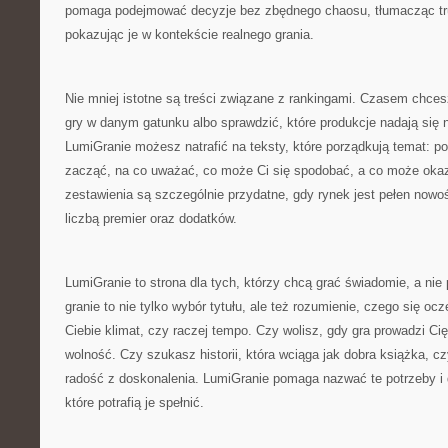
pomaga podejmować decyzje bez zbędnego chaosu, tłumacząc trud
pokazując je w kontekście realnego grania.
Nie mniej istotne są treści związane z rankingami. Czasem chce
gry w danym gatunku albo sprawdzić, które produkcje nadają się 
LumiGranie możesz natrafić na teksty, które porządkują temat: p
zacząć, na co uważać, co może Ci się spodobać, a co może okaza
zestawienia są szczególnie przydatne, gdy rynek jest pełen nowoś
liczbą premier oraz dodatków.
LumiGranie to strona dla tych, którzy chcą grać świadomie, a n
granie to nie tylko wybór tytułu, ale też rozumienie, czego się ocz
Ciebie klimat, czy raczej tempo. Czy wolisz, gdy gra prowadzi Ci
wolność. Czy szukasz historii, która wciąga jak dobra książka, cz
radość z doskonalenia. LumiGranie pomaga nazwać te potrzeby i 
które potrafią je spełnić.