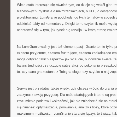
Wiele osób interesuje się również tym, co dzieje się wokół gier: 
biznesowych, dyskusje o mikrotransakcjach, o DLC, o dostępności
projektowaniu. LumiGranie podchodzi do tych tematów w sposób zr
oddzielać fakty od komentarzy. Dzięki temu czytelnik może wyciąg
orientować się w tym, jak rynek się rozwija i w którą stronę zmier
Na LumiGranie ważny jest też element pasji. Granie to nie tylko p
czasem przyjemne, czasem frustrujące, czasem zaskakująco emo
mogą dotykać takich aspektów jak wczucie, budowanie świata, temp
balans trudności czy uczucie satysfakcji po pokonaniu przeszkod
to, czy dana gra zostanie z Tobą na długo, czy szybko o niej zap
Serwis jest przydatny także wtedy, gdy chcesz wrócić do grania p
zaczynasz swoją przygodę. Dla osób startujących istotne są prost
zrozumienie podstaw i wskazówki, jak nie zniechęcić się na starc
się niuanse: optymalizacja, porównania, analizy i tipsy, które poz
maksimum możliwości. LumiGranie stara się łączyć te światy, ta