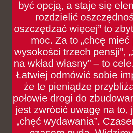
być opcją, a staje się e
rozdzielić oszczędnoś
oszczędzać więcej” to zbyt
moc. Za to „chcę mie
wysokości trzech pensji”,
na wkład własny” – to cel
Łatwiej odmówić sobie i
że te pieniądze przybli
połowie drogi do zbudowa
jest zwrócić uwagę na to,
„chęć wydawania”. Czasem
czasem nuda. Widzimy