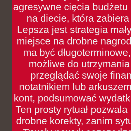
agresywne cięcia budżetu 
na diecie, która zabier
Lepsza jest strategia mał
miejsce na drobne nagrod
ma być długoterminowe, 
możliwe do utrzymania.
przeglądać swoje fina
notatnikiem lub arkuszem
kont, podsumować wydatki
Ten prosty rytuał pozwala
drobne korekty, zanim syt