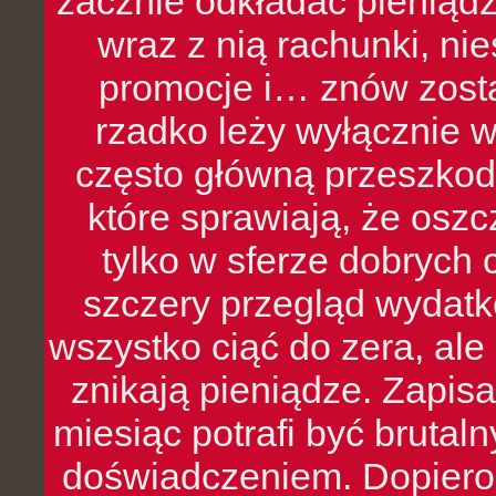
zacznie odkładać pieniądz
wraz z nią rachunki, ni
promocje i… znów zosta
rzadko leży wyłącznie 
często główną przeszkod
które sprawiają, że oszcz
tylko w sferze dobrych 
szczery przegląd wydatkó
wszystko ciąć do zera, ale
znikają pieniądze. Zapis
miesiąc potrafi być bruta
doświadczeniem. Dopiero 