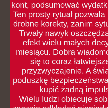
kont, podsumować wydatki
Ten prosty rytuał pozwala
drobne korekty, zanim syt
Trwały nawyk oszczędzan
efekt wielu małych dec
miesiącu. Dobra wiadomoś
się to coraz łatwiejs
przyzwyczajenie. A św
poduszkę bezpieczeństwa, 
kupić żadną impul
Wielu ludzi obiecuje sob