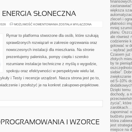
finansowych.
zastanawiać
większa sza
 ENERGIA SŁONECZNA
automatyzacj
zleceń i ogra
płatności i
FOTOWOLTAIKA
 2026
MOŻLIWOŚĆ KOMENTOWANIA
ZOSTAŁA WYŁĄCZONA
I
mniej szumów
ENERGIA
planu. Oszcz
SŁONECZNA
Rymar to platforma stworzone dla osób, które szukają
ale również
codziennie 
sprawdzonych rozwiązań w zakresie ogrzewania oraz
gotować w do
nowoczesnych instalacji dla mieszkania. Na stronie
– wybrać jed
Czasem już 
prezentujemy paleniska, pompy ciepła i szeroko
złotych mies
by te pienią
rozumiane instalacje techniczne z myślą o wygodzie,
oszczędności
spokoju oraz efektywności w perspektywie wielu lat.
siebie”. Dob
zwiększanie
ykuły i Testy i recenzje urządzeń. Nasza strona jest po to,
od 5–10% do
iadczenie i przełożyć je na konkret zakupowo-projektowe.
dodatkowych 
Dzięki temu 
dochody, a r
przeciwieńst
życia”, któr
zarobkach… 
zapominać o 
budżetu powo
która zabie
OPROGRAMOWANIA I WZORCE
jest strateg
miejsce na d