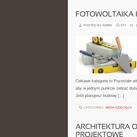
FOTOWOLTAIKA I
POSTED BY ADMIN
STY - 10 -
Ciekawe kategorie to Pozostałe art
aby w jednym punkcie zebrać dośw
Jeśli planujesz budowę […]
CATEGORIES:
MODA DZIECIĘCA
ARCHITEKTURA 
PROJEKTOWE