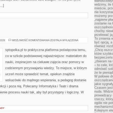
wartościowy
widzimy, ile
[…]
mieście, prz
nie korzysta
możemy prze
„najpierw pł
zostanie na 
oszczędności
choćby niewi
przelewać ją
To zmienia 
RELIGIA
 2026
MOŻLIWOŚĆ KOMENTOWANIA
ZOSTAŁA WYŁĄCZONA
być opcją, a
również rozd
sptopolka.pl to praktyczna platforma poświęcona temu,
„Chcę oszczę
które szybko
co w szkole podstawowej najważniejsze: materiałom do
bezpieczeńst
„zbieram na 
nauki, inspiracjom na ciekawe zajęcia oraz pomocy w
– to cele, k
codziennym przyswajaniu wiedzy. To miejsce, w którym
odmówić sob
że te pienią
uczeń może sprawdzić temat, opiekun znajdzie
W połowie d
wskazówki do mądrego wspierania, a pedagog dostanie
oszczędzania
jakie sygnał
kcji i poza nią. Polecamy Informatyka i Teatr i drama
Czasem jest
nuda. Widzi
ienie procesu nauki tak, aby był przystępny i logiczny. W
prowadzący d
rzeczy, któr
ogóle nie p
mechanizmów
NDY
Kolejnym el