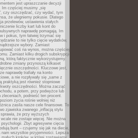
ementem jest upraszczanie decyzji
 Im częściej musimy „się
”, czy oszczędzać, czy wydać, tym
nsa, że ulegniemy pokusie. Dlatego
a przelewów, ustawienia stałych
niczenie liczby kart lub kont do
mpulsywnych naprawdę pomagają. Im
 i pokus, tym łatwiej trzymać się
ędzanie to nie tylko cięcie wydatków,
 mądrzejsze wybory. Zamiast
kupować coś na wynos, można częściej
mu. Zamiast kilku drogich subskrypcji
ną, którą faktycznie wykorzystujemy.
drobne zmiany przynoszą kilkaset
ięcznie oszczędności. Kluczowe jest,
dze naprawdę trafiały na konto
owe, a nie rozpływały się „same z
rą praktyką jest również stopniowe
 kwoty oszczędności. Można zacząć
chodu, a potem, przy podwyżce lub
zleceniach, podnieść ten procent.
poziom życia rośnie wolniej niż
óżnica zasila nasze cele finansowe. To
wo zjawiska zwanego „inflacją stylu
e sprawia, że przy wyższych
wcale nie zostaje więcej. Nie można
psychologii. Zbyt agresywne cięcia
dują bunt – czujemy się jak na diecie,
ra nam wszystkie przyjemności. Lepsza
ia małych kroków, w której zostawiamy