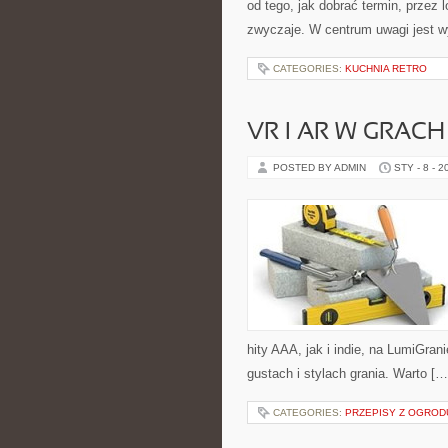
od tego, jak dobrać termin, przez 
zwyczaje. W centrum uwagi jest w
CATEGORIES:
KUCHNIA RETRO
VR I AR W GRACH
POSTED BY ADMIN
STY - 8 - 2
hity AAA, jak i indie, na LumiGra
gustach i stylach grania. Warto […
CATEGORIES:
PRZEPISY Z OGRODU