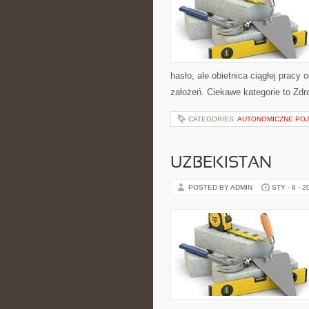
hasło, ale obietnica ciągłej pracy o
założeń. Ciekawe kategorie to Zdr
CATEGORIES:
AUTONOMICZNE PO
UZBEKISTAN
POSTED BY ADMIN
STY - 8 - 2