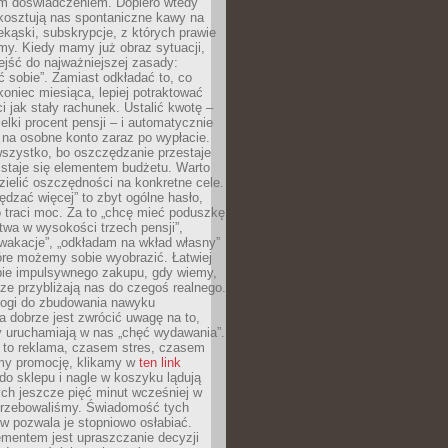
m doświadczeniem. Dopiero wtedy
 kosztują nas spontaniczne kawy na
ekąski, subskrypcje, z których prawie
my. Kiedy mamy już obraz sytuacji,
jść do najważniejszej zasady:
ać sobie”. Zamiast odkładać to, co
koniec miesiąca, lepiej potraktować
 jak stały rachunek. Ustalić kwotę –
elki procent pensji – i automatycznie
 na osobne konto zaraz po wypłacie.
wszystko, bo oszczędzanie przestaje
 staje się elementem budżetu. Warto
zielić oszczędności na konkretne cele.
dzać więcej” to zbyt ogólne hasło,
 traci moc. Za to „chcę mieć poduszkę
wa w wysokości trzech pensji”,
wakacje”, „odkładam na wkład własny”
tóre możemy sobie wyobrazić. Łatwiej
ie impulsywnego zakupu, gdy wiemy,
dze przybliżają nas do czegoś realnego.
rogi do zbudowania nawyku
 dobrze jest zwrócić uwagę na to,
y uruchamiają w nas „chęć wydawania”.
 to reklama, czasem stres, czasem
my promocję, klikamy w
ten link
o sklepu i nagle w koszyku lądują
ych jeszcze pięć minut wcześniej w
otrzebowaliśmy. Świadomość tych
 pozwala je stopniowo osłabiać.
ementem jest upraszczanie decyzji