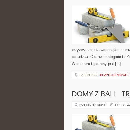
przyzwyczajenia wspierające spra
po ludzku. Ciekawe kategorie to Z
W centrum tej strony jest […]
CATEGORIES:
BEZPIECZEŃSTWO I
DOMY Z BALI – 
POSTED BY ADMIN
STY - 7 - 2