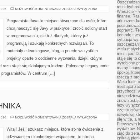
Oszczędzani
musi być rea
ARCHITEKTURA
 2026
MOŻLIWOŚĆ KOMENTOWANIA
ZOSTAŁA WYŁĄCZONA
Wreszcie – w
OPROGRAMOWANIA
I
finanse. Raz
WZORCE
Programista Java to miejsce stworzone dla osób, które
arkuszem ka
PROJEKTOWE
podsumować 
chcą nauczyć się Javy w praktyce i zrobić solidny start
poprawić. Te
kontrolę i w
w programowaniu, ale też dla tych, którzy już
sytuacja wym
programują i szukają konkretnych rozwiązań. To
oszczędzania
wielu małych
materiały e-learningowe, blog, a przede wszystkim
miesiącu. D
projekty oparte o codzienne wyzwania, dzięki którym
staje się to 
wyrobione p
o od razu staje się działającym kodem. Polecamy Legacy code
mamy finans
spokój, któr
la programistów. W centrum […]
rzeczą z pro
Wielu ludzi 
miesiąca za
przychodzi w
niespodziew
znów zostaje
leży wyłącz
HNIKA
często główn
nawyków, któ
ĆWICZENIA
 2026
MOŻLIWOŚĆ KOMENTOWANIA
ZOSTAŁA WYŁĄCZONA
się w tle, a 
I
Pierwszym k
TECHNIKA
wydatków. Ni
Witaj! Jeśli szukasz miejsca, które spina ćwiczenia z
ciąć do zera
odżywianiem i konkretnym wsparciem, to strona
znikają pien