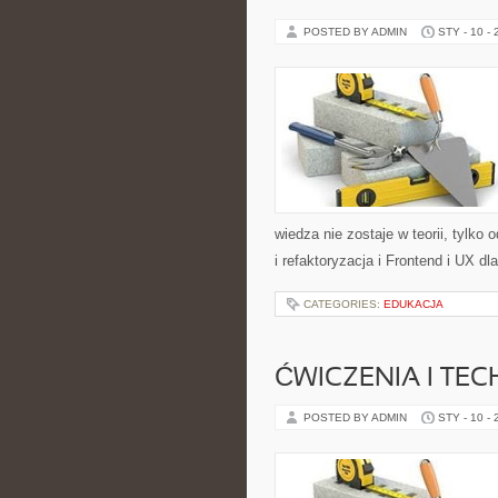
POSTED BY ADMIN
STY - 10 -
wiedza nie zostaje w teorii, tylk
i refaktoryzacja i Frontend i UX d
CATEGORIES:
EDUKACJA
ĆWICZENIA I TEC
POSTED BY ADMIN
STY - 10 -