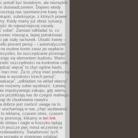
c potrafi być brutalnym, ale niezwykle
m doświadczeniem. Dopiero wtedy
 kosztują nas spontaniczne kawy na
ekąski, subskrypcje, z których prawie
my. Kiedy mamy już obraz sytuacji,
jść do najważniejszej zasady:
ać sobie”. Zamiast odkładać to, co
koniec miesiąca, lepiej potraktować
 jak stały rachunek. Ustalić kwotę –
elki procent pensji – i automatycznie
 na osobne konto zaraz po wypłacie.
wszystko, bo oszczędzanie przestaje
 staje się elementem budżetu. Warto
zielić oszczędności na konkretne cele.
dzać więcej” to zbyt ogólne hasło,
 traci moc. Za to „chcę mieć poduszkę
wa w wysokości trzech pensji”,
wakacje”, „odkładam na wkład własny”
tóre możemy sobie wyobrazić. Łatwiej
ie impulsywnego zakupu, gdy wiemy,
dze przybliżają nas do czegoś realnego.
rogi do zbudowania nawyku
 dobrze jest zwrócić uwagę na to,
y uruchamiają w nas „chęć wydawania”.
 to reklama, czasem stres, czasem
my promocję, klikamy w
ten link
o sklepu i nagle w koszyku lądują
ych jeszcze pięć minut wcześniej w
otrzebowaliśmy. Świadomość tych
 pozwala je stopniowo osłabiać.