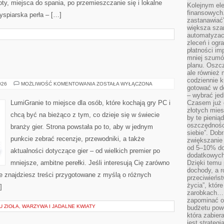
loty, miejsca do spania, po przemieszczanie się i lokalne
Kolejnym el
finansowych.
yspiarska perła – […]
zastanawiać
większa sza
automatyzacj
zleceń i ogra
płatności i
mniej szumów
planu. Oszcz
ale również
codziennie 
VR
026
MOŻLIWOŚĆ KOMENTOWANIA
ZOSTAŁA WYŁĄCZONA
gotować w do
I
AR
– wybrać jed
W
LumiGranie to miejsce dla osób, które kochają gry PC i
Czasem już 
GRACH
złotych mies
chcą być na bieżąco z tym, co dzieje się w świecie
by te pienią
oszczędności
branży gier. Strona powstała po to, aby w jednym
siebie”. Dob
punkcie zebrać recenzje, przewodniki, a także
zwiększanie
od 5–10% do
aktualności dotyczące gier – od wielkich premier po
dodatkowych 
mniejsze, ambitne perełki. Jeśli interesują Cię zarówno
Dzięki temu 
dochody, a r
nie znajdziesz treści przygotowane z myślą o różnych
przeciwieńst
życia”, któr
]
zarobkach… 
zapominać o 
 ZIOŁA, WARZYWA I JADALNE KWIATY
budżetu powo
która zabie
jest strateg