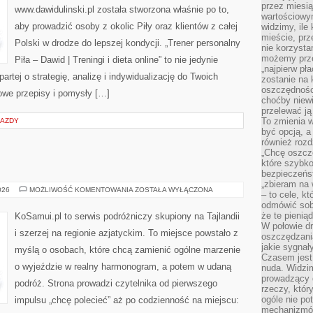
przez miesią
www.dawidulinski.pl została stworzona właśnie po to,
wartościowy
aby prowadzić osoby z okolic Piły oraz klientów z całej
widzimy, ile
mieście, prz
Polski w drodze do lepszej kondycji. „Trener personalny
nie korzysta
możemy prze
Piła – Dawid | Treningi i dieta online” to nie jedynie
„najpierw pł
partej o strategię, analizę i indywidualizację do Twoich
zostanie na 
oszczędności
owe przepisy i pomysły […]
choćby niewi
przelewać ją
To zmienia 
JAZDY
być opcją, a
również rozd
„Chcę oszczę
które szybko
bezpieczeńst
„zbieram na 
UZBEKISTAN
026
MOŻLIWOŚĆ KOMENTOWANIA
ZOSTAŁA WYŁĄCZONA
– to cele, k
odmówić sob
że te pienią
KoSamui.pl to serwis podróżniczy skupiony na Tajlandii
W połowie d
i szerzej na regionie azjatyckim. To miejsce powstało z
oszczędzania
jakie sygnał
myślą o osobach, które chcą zamienić ogólne marzenie
Czasem jest
o wyjeździe w realny harmonogram, a potem w udaną
nuda. Widzi
prowadzący d
podróż. Strona prowadzi czytelnika od pierwszego
rzeczy, któr
ogóle nie p
impulsu „chcę polecieć” aż po codzienność na miejscu:
mechanizmów