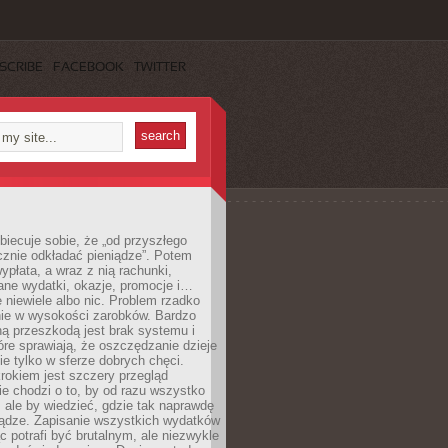
SCRIBE
FACEBOOK
TWITTER
obiecuje sobie, że „od przyszłego
cznie odkładać pieniądze”. Potem
ypłata, a wraz z nią rachunki,
ane wydatki, okazje, promocje i…
 niewiele albo nic. Problem rzadko
nie w wysokości zarobków. Bardzo
ą przeszkodą jest brak systemu i
re sprawiają, że oszczędzanie dzieje
nie tylko w sferze dobrych chęci.
rokiem jest szczery przegląd
e chodzi o to, by od razu wszystko
, ale by wiedzieć, gdzie tak naprawdę
iądze. Zapisanie wszystkich wydatków
c potrafi być brutalnym, ale niezwykle