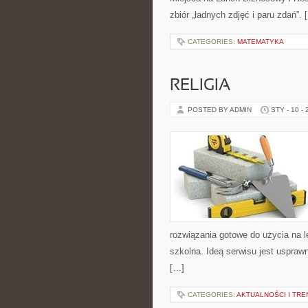
zbiór „ładnych zdjęć i paru zdań”. 
CATEGORIES:
MATEMATYKA
RELIGIA
POSTED BY ADMIN
STY - 10 -
rozwiązania gotowe do użycia na le
szkolna. Ideą serwisu jest usprawn
[…]
CATEGORIES:
AKTUALNOŚCI I TRE