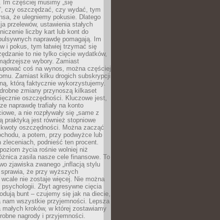
 Im częściej musimy „się
”, czy oszczędzać, czy wydać, tym
nsa, że ulegniemy pokusie. Dlatego
a przelewów, ustawienia stałych
niczenie liczby kart lub kont do
mpulsywnych naprawdę pomagają. Im
 i pokus, tym łatwiej trzymać się
ędzanie to nie tylko cięcie wydatków,
 mądrzejsze wybory. Zamiast
kupować coś na wynos, można częściej
mu. Zamiast kilku drogich subskrypcji
ną, którą faktycznie wykorzystujemy.
drobne zmiany przynoszą kilkaset
ięcznie oszczędności. Kluczowe jest,
dze naprawdę trafiały na konto
owe, a nie rozpływały się „same z
rą praktyką jest również stopniowe
 kwoty oszczędności. Można zacząć
chodu, a potem, przy podwyżce lub
zleceniach, podnieść ten procent.
poziom życia rośnie wolniej niż
óżnica zasila nasze cele finansowe. To
wo zjawiska zwanego „inflacją stylu
e sprawia, że przy wyższych
wcale nie zostaje więcej. Nie można
psychologii. Zbyt agresywne cięcia
dują bunt – czujemy się jak na diecie,
ra nam wszystkie przyjemności. Lepsza
ia małych kroków, w której zostawiamy
robne nagrody i przyjemności.