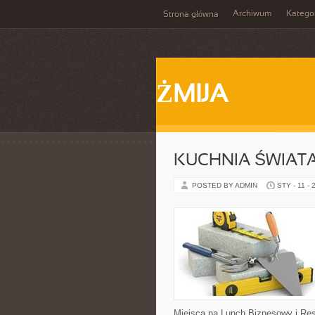
Archiwum
Katego
Strona główna
ŻMIJA
KUCHNIA ŚWIAT
POSTED BY ADMIN
STY - 11 - 
Miejsca na Lunch Biznesowy i Rest