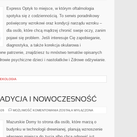
I
POŁÓG
Express Optyk to miejsce, w którym oftalmologia
spotyka się z codziennością. To serwis poradnikowy
poświęcony wzrokowi oraz kondycji narządu wzroku –
dla osób, które chcą mądrzej chronić swoje oczy, zanim
pojawi się problem. Jeśli interesuje Cię zapobieganie,
diagnostyka, a także korekcja okularowa i
wne patrzenie, znajdziesz tu mnóstwo tematów opisanych
drowie psychiczne dzieci i nastolatków i Zdrowe odżywianie.
 EKOLOGIA
TRADYCJA I NOWOCZESNOŚĆ
DOMY
026
MOŻLIWOŚĆ KOMENTOWANIA
ZOSTAŁA WYŁĄCZONA
Z
BALI
–
Mazurskie Domy to strona dla osób, które marzą o
TRADYCJA
I
budynku w technologii drewnianej, planują wznoszenie
NOWOCZESNOŚĆ
własnego miejsca do życia albo chcą odnowić już