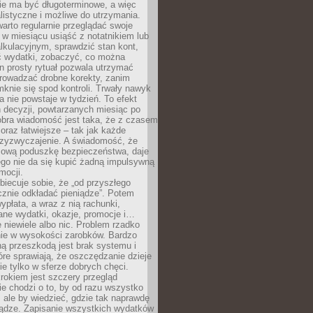
e ma być długoterminowe, a więc
listyczne i możliwe do utrzymania.
arto regularnie przeglądać swoje
 w miesiącu usiąść z notatnikiem lub
lkulacyjnym, sprawdzić stan kont,
wydatki, zobaczyć, co można
n prosty rytuał pozwala utrzymać
prowadzać drobne korekty, zanim
knie się spod kontroli. Trwały nawyk
 nie powstaje w tydzień. To efekt
 decyzji, powtarzanych miesiąc po
obra wiadomość jest taka, że z czasem
coraz łatwiejsze – tak jak każde
rzyzwyczajenie. A świadomość, że
ową poduszkę bezpieczeństwa, daje
ego nie da się kupić żadną impulsywną
mocji.
obiecuje sobie, że „od przyszłego
cznie odkładać pieniądze”. Potem
ypłata, a wraz z nią rachunki,
ane wydatki, okazje, promocje i…
 niewiele albo nic. Problem rzadko
nie w wysokości zarobków. Bardzo
ą przeszkodą jest brak systemu i
re sprawiają, że oszczędzanie dzieje
nie tylko w sferze dobrych chęci.
rokiem jest szczery przegląd
e chodzi o to, by od razu wszystko
, ale by wiedzieć, gdzie tak naprawdę
iądze. Zapisanie wszystkich wydatków