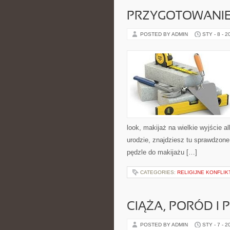
PRZYGOTOWANIE
POSTED BY ADMIN
STY - 8 - 2
look, makijaż na wielkie wyjście a
urodzie, znajdziesz tu sprawdzone
pędzle do makijażu […]
CATEGORIES:
RELIGIJNE KONFLIK
CIĄŻA, PORÓD I 
POSTED BY ADMIN
STY - 7 - 2