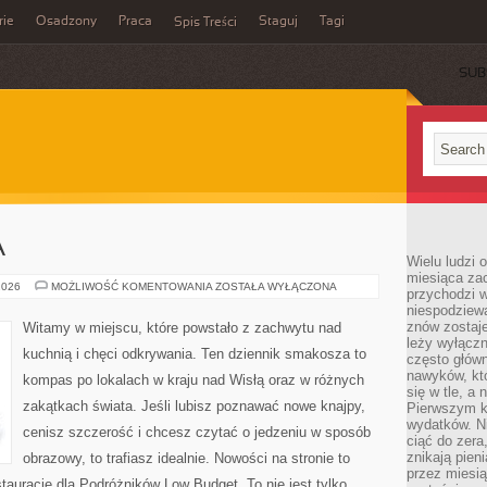
rie
Osadzony
Praca
Staguj
Tagi
Spis Treści
SUB
A
Wielu ludzi 
miesiąca za
KUCHNIA
2026
MOŻLIWOŚĆ KOMENTOWANIA
ZOSTAŁA WYŁĄCZONA
przychodzi w
ŚWIATA
niespodziew
znów zostaje
Witamy w miejscu, które powstało z zachwytu nad
leży wyłącz
kuchnią i chęci odkrywania. Ten dziennik smakosza to
często główn
nawyków, któ
kompas po lokalach w kraju nad Wisłą oraz w różnych
się w tle, a 
zakątkach świata. Jeśli lubisz poznawać nowe knajpy,
Pierwszym k
wydatków. Ni
cenisz szczerość i chcesz czytać o jedzeniu w sposób
ciąć do zera
znikają pien
obrazowy, to trafiasz idealnie. Nowości na stronie to
przez miesią
auracje dla Podróżników Low Budget. To nie jest tylko