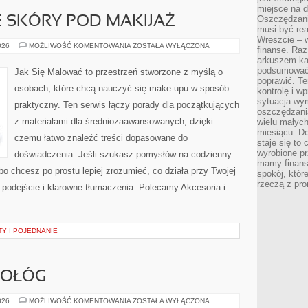
miejsce na d
Oszczędzani
 SKÓRY POD MAKIJAŻ
musi być rea
Wreszcie – w
PRZYGOTOWANIE
026
MOŻLIWOŚĆ KOMENTOWANIA
ZOSTAŁA WYŁĄCZONA
finanse. Raz
SKÓRY
arkuszem ka
POD
MAKIJAŻ
podsumować 
Jak Się Malować to przestrzeń stworzone z myślą o
poprawić. Te
osobach, które chcą nauczyć się make-upu w sposób
kontrolę i w
sytuacja wym
praktyczny. Ten serwis łączy porady dla początkujących
oszczędzania
z materiałami dla średniozaawansowanych, dzięki
wielu małych
miesiącu. D
czemu łatwo znaleźć treści dopasowane do
staje się to 
wyrobione p
doświadczenia. Jeśli szukasz pomysłów na codzienny
mamy finans
lbo chcesz po prostu lepiej zrozumieć, co działa przy Twojej
spokój, któr
rzeczą z pro
 podejście i klarowne tłumaczenia. Polecamy Akcesoria i
TY I POJEDNANIE
POŁÓG
CIĄŻA,
026
MOŻLIWOŚĆ KOMENTOWANIA
ZOSTAŁA WYŁĄCZONA
PORÓD