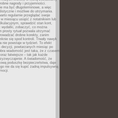
robne nagrody i przyjemności.
e ma być długoterminowe, a więc
listyczne i możliwe do utrzymania.
arto regularnie przeglądać swoje
 w miesiącu usiąść z notatnikiem lub
lkulacyjnym, sprawdzić stan kont,
wydatki, zobaczyć, co można
n prosty rytuał pozwala utrzymać
prowadzać drobne korekty, zanim
knie się spod kontroli. Trwały nawyk
 nie powstaje w tydzień. To efekt
 decyzji, powtarzanych miesiąc po
obra wiadomość jest taka, że z czasem
coraz łatwiejsze – tak jak każde
rzyzwyczajenie. A świadomość, że
ową poduszkę bezpieczeństwa, daje
ego nie da się kupić żadną impulsywną
mocji.