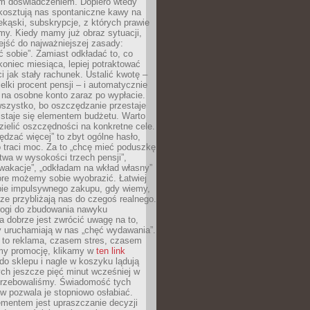
m doświadczeniem. Dopiero wtedy
 kosztują nas spontaniczne kawy na
ekąski, subskrypcje, z których prawie
my. Kiedy mamy już obraz sytuacji,
jść do najważniejszej zasady:
ać sobie”. Zamiast odkładać to, co
koniec miesiąca, lepiej potraktować
 jak stały rachunek. Ustalić kwotę –
elki procent pensji – i automatycznie
 na osobne konto zaraz po wypłacie.
wszystko, bo oszczędzanie przestaje
 staje się elementem budżetu. Warto
zielić oszczędności na konkretne cele.
dzać więcej” to zbyt ogólne hasło,
 traci moc. Za to „chcę mieć poduszkę
wa w wysokości trzech pensji”,
wakacje”, „odkładam na wkład własny”
tóre możemy sobie wyobrazić. Łatwiej
ie impulsywnego zakupu, gdy wiemy,
dze przybliżają nas do czegoś realnego.
rogi do zbudowania nawyku
 dobrze jest zwrócić uwagę na to,
y uruchamiają w nas „chęć wydawania”.
 to reklama, czasem stres, czasem
my promocję, klikamy w
ten link
o sklepu i nagle w koszyku lądują
ych jeszcze pięć minut wcześniej w
otrzebowaliśmy. Świadomość tych
 pozwala je stopniowo osłabiać.
ementem jest upraszczanie decyzji