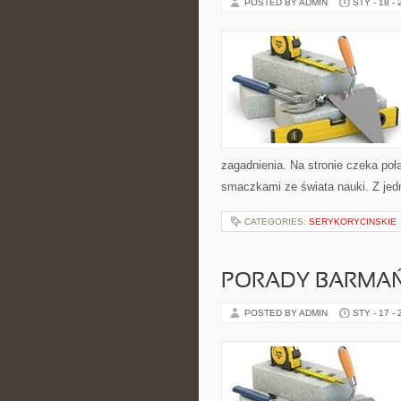
POSTED BY ADMIN
STY - 18 -
zagadnienia. Na stronie czeka połą
smaczkami ze świata nauki. Z jedn
CATEGORIES:
SERYKORYCINSKIE
PORADY BARMAŃ
POSTED BY ADMIN
STY - 17 -