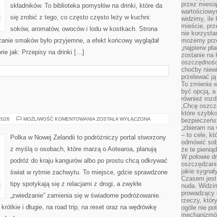
przez miesią
składników. To biblioteka pomysłów na drinki, które da
wartościowy
się zrobić z tego, co często często leży w kuchni:
widzimy, ile
mieście, prz
soków, aromatów, owoców i lodu w kostkach. Strona
nie korzysta
zanie smaków było przyjemne, a efekt końcowy wyglądał
możemy prze
„najpierw pł
ie jak: Przepisy na drinki […]
zostanie na 
oszczędności
choćby niewi
przelewać ją
To zmienia 
być opcją, a
również rozd
„Chcę oszczę
które szybko
AUSTRALIA
 2026
MOŻLIWOŚĆ KOMENTOWANIA
ZOSTAŁA WYŁĄCZONA
bezpieczeńst
„zbieram na 
– to cele, k
Polka w Nowej Zelandii to podróżniczy portal stworzony
odmówić sob
z myślą o osobach, które marzą o Aotearoa, planują
że te pienią
W połowie d
podróż do kraju kangurów albo po prostu chcą odkrywać
oszczędzania
jakie sygnał
świat w rytmie zachwytu. To miejsce, gdzie sprawdzone
Czasem jest
tipy spotykają się z relacjami z drogi, a zwykłe
nuda. Widzi
prowadzący d
„zwiedzanie” zamienia się w świadome podróżowanie.
rzeczy, któr
rótkie i długie, na road trip, na reset oraz na wędrówkę
ogóle nie p
mechanizmów