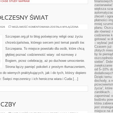
finansowych.
 I CASE STUDY NAPRAW
zastanawiać
większa sza
automatyzacj
zleceń i ogra
ÓŁCZESNY ŚWIAT
płatności i
mniej szumów
KOŚCIÓŁ
 2026
MOŻLIWOŚĆ KOMENTOWANIA
ZOSTAŁA WYŁĄCZONA
planu. Oszcz
A
ale również
WSPÓŁCZESNY
codziennie 
ŚWIAT
Szczepan.org.pl to blog poświęcony religii oraz życiu
gotować w do
chrześcijaństwa, którego sercem jest temat parafii św.
– wybrać jed
Czasem już 
Szczepana. To miejsce powstało dla osób, które chcą
złotych mies
by te pienią
głębiej poznać codzienność wiary: od rozmowy z
oszczędności
Bogiem, przez celebrację, aż po duchowe umocnienie.
siebie”. Dob
zwiększanie
Strona łączy pamięć pokoleń z prostym tłumaczeniem,
od 5–10% do
no do wiernych praktykujących, jak i do tych, którzy dopiero
dodatkowych 
Dzięki temu 
: Święci męczennicy i ich heroiczna wiara i Cuda […]
dochody, a r
przeciwieńst
życia”, któr
zarobkach… 
zapominać o 
budżetu powo
która zabie
ICZBY
jest strateg
miejsce na d