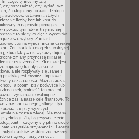
 Im częściej musimy „się
”, czy oszczędzać, czy wydać, tym
nsa, że ulegniemy pokusie. Dlatego
a przelewów, ustawienia stałych
niczenie liczby kart lub kont do
mpulsywnych naprawdę pomagają. Im
 i pokus, tym łatwiej trzymać się
ędzanie to nie tylko cięcie wydatków,
 mądrzejsze wybory. Zamiast
kupować coś na wynos, można częściej
mu. Zamiast kilku drogich subskrypcji
ną, którą faktycznie wykorzystujemy.
drobne zmiany przynoszą kilkaset
ięcznie oszczędności. Kluczowe jest,
dze naprawdę trafiały na konto
owe, a nie rozpływały się „same z
rą praktyką jest również stopniowe
 kwoty oszczędności. Można zacząć
chodu, a potem, przy podwyżce lub
zleceniach, podnieść ten procent.
poziom życia rośnie wolniej niż
óżnica zasila nasze cele finansowe. To
wo zjawiska zwanego „inflacją stylu
e sprawia, że przy wyższych
wcale nie zostaje więcej. Nie można
psychologii. Zbyt agresywne cięcia
dują bunt – czujemy się jak na diecie,
ra nam wszystkie przyjemności. Lepsza
ia małych kroków, w której zostawiamy
robne nagrody i przyjemności.