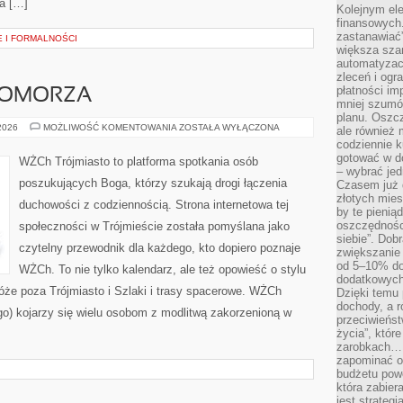
ia […]
Kolejnym el
finansowych.
zastanawiać
 I FORMALNOŚCI
większa sza
automatyzacj
zleceń i ogra
płatności i
POMORZA
mniej szumów
planu. Oszcz
GASTRONOMIA
 2026
MOŻLIWOŚĆ KOMENTOWANIA
ZOSTAŁA WYŁĄCZONA
ale również
POMORZA
codziennie 
gotować w do
WŻCh Trójmiasto to platforma spotkania osób
– wybrać jed
poszukujących Boga, którzy szukają drogi łączenia
Czasem już 
złotych mies
duchowości z codziennością. Strona internetowa tej
by te pienią
oszczędności
społeczności w Trójmieście została pomyślana jako
siebie”. Dob
czytelny przewodnik dla każdego, kto dopiero poznaje
zwiększanie
od 5–10% do
WŻCh. To nie tylko kalendarz, ale też opowieść o stylu
dodatkowych 
óże poza Trójmiasto i Szlaki i trasy spacerowe. WŻCh
Dzięki temu 
dochody, a r
go) kojarzy się wielu osobom z modlitwą zakorzenioną w
przeciwieńst
życia”, któr
zarobkach… 
zapominać o 
budżetu powo
która zabie
jest strateg