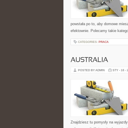
powstała po to, aby domowe mies
efektownie. Polecamy takie kategor
CATEGORIES:
PRACA
AUSTRALIA
POSTED BY ADMIN
STY - 16 -
Znajdziesz tu pomysły na wyjazdy k