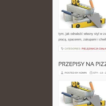
tym, jak odnaleźć własny styl w z
pracą, spacerem, zakupami i chwilą
CATEGORIES:
PIELĘGNACJA CIAŁ
PRZEPISY NA PIZ
POSTED BY ADMIN
STY - 13 -