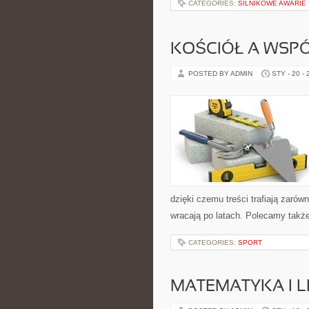
CATEGORIES:
SILNIKOWE AWARIE
KOŚCIÓŁ A WSP
POSTED BY ADMIN
STY - 20 -
dzięki czemu treści trafiają zarów
wracają po latach. Polecamy także
CATEGORIES:
SPORT
MATEMATYKA I L