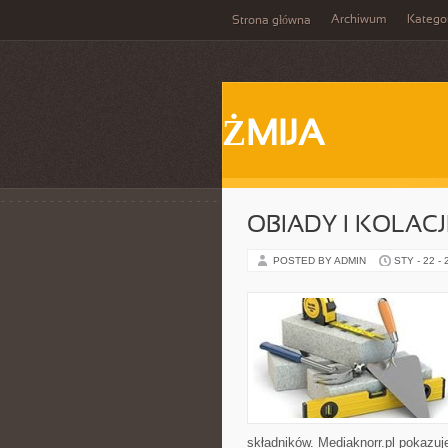
Archiwum
Katego
Strona główna
ŻMIJA
OBIADY I KOLACJ
POSTED BY ADMIN
STY - 22 -
składników. Mediaknorr.pl pokazuj