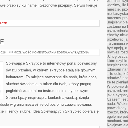
wartościowy
widzimy, ile
e przepisy kulinarne i Sezonowe przepisy. Serwis kieruje
mieście, prz
nie korzysta
możemy prze
„najpierw pł
ŻACJE
zostanie na 
oszczędności
choćby niewi
przelewać ją
E
To zmienia 
być opcją, a
również rozd
ŚLUB
 2026
MOŻLIWOŚĆ KOMENTOWANIA
ZOSTAŁA WYŁĄCZONA
W
„Chcę oszczę
PLENERZE
które szybko
Śpiewające Skrzypce to internetowy portal poświęcony
bezpieczeńst
„zbieram na 
światu brzmień, w którym skrzypce stają się głównym
– to cele, k
bohaterem. To miejsce stworzone dla osób, które chcą
odmówić sob
że te pienią
słuchać świadomie, a także dla tych, którzy pragną
W połowie d
pogłębiać warsztat na instrumencie smyczkowym.
oszczędzania
jakie sygnał
Strona łączy inspiracje z konkretną wiedzą, dzięki
Czasem jest
nuda. Widzi
bodę w graniu niezależnie od poziomu zaawansowania.
prowadzący d
cje i Trendy ślubne. Idea Śpiewających Skrzypiec opiera się
rzeczy, któr
ogóle nie p
mechanizmów
Kolejnym el