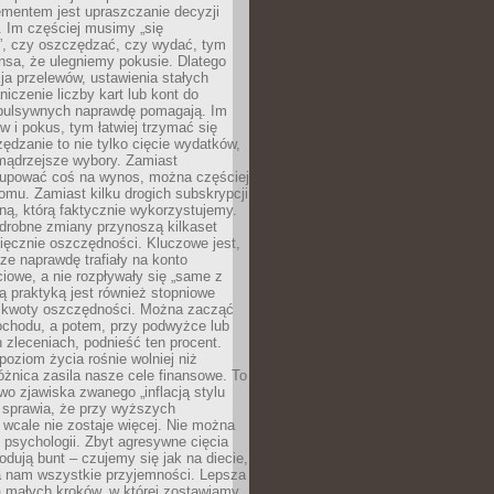
ementem jest upraszczanie decyzji
 Im częściej musimy „się
”, czy oszczędzać, czy wydać, tym
nsa, że ulegniemy pokusie. Dlatego
a przelewów, ustawienia stałych
niczenie liczby kart lub kont do
mpulsywnych naprawdę pomagają. Im
 i pokus, tym łatwiej trzymać się
ędzanie to nie tylko cięcie wydatków,
 mądrzejsze wybory. Zamiast
kupować coś na wynos, można częściej
mu. Zamiast kilku drogich subskrypcji
ną, którą faktycznie wykorzystujemy.
drobne zmiany przynoszą kilkaset
ięcznie oszczędności. Kluczowe jest,
dze naprawdę trafiały na konto
owe, a nie rozpływały się „same z
rą praktyką jest również stopniowe
 kwoty oszczędności. Można zacząć
chodu, a potem, przy podwyżce lub
zleceniach, podnieść ten procent.
poziom życia rośnie wolniej niż
óżnica zasila nasze cele finansowe. To
wo zjawiska zwanego „inflacją stylu
e sprawia, że przy wyższych
wcale nie zostaje więcej. Nie można
psychologii. Zbyt agresywne cięcia
dują bunt – czujemy się jak na diecie,
ra nam wszystkie przyjemności. Lepsza
ia małych kroków, w której zostawiamy