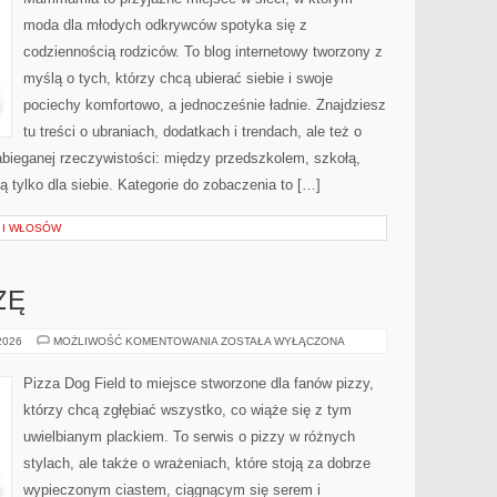
moda dla młodych odkrywców spotyka się z
codziennością rodziców. To blog internetowy tworzony z
myślą o tych, którzy chcą ubierać siebie i swoje
pociechy komfortowo, a jednocześnie ładnie. Znajdziesz
tu treści o ubraniach, dodatkach i trendach, ale też o
abieganej rzeczywistości: między przedszkolem, szkołą,
 tylko dla siebie. Kategorie do zobaczenia to […]
A I WŁOSÓW
ZĘ
PRZEPISY
 2026
MOŻLIWOŚĆ KOMENTOWANIA
ZOSTAŁA WYŁĄCZONA
NA
PIZZĘ
Pizza Dog Field to miejsce stworzone dla fanów pizzy,
którzy chcą zgłębiać wszystko, co wiąże się z tym
uwielbianym plackiem. To serwis o pizzy w różnych
stylach, ale także o wrażeniach, które stoją za dobrze
wypieczonym ciastem, ciągnącym się serem i