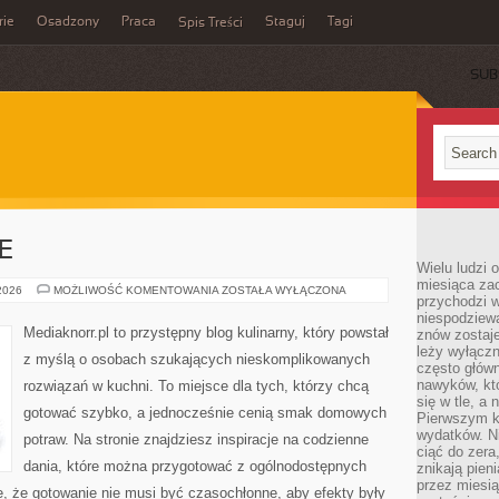
rie
Osadzony
Praca
Staguj
Tagi
Spis Treści
SUB
E
Wielu ludzi 
miesiąca za
OBIADY
 2026
MOŻLIWOŚĆ KOMENTOWANIA
ZOSTAŁA WYŁĄCZONA
przychodzi w
I
KOLACJE
niespodziew
Mediaknorr.pl to przystępny blog kulinarny, który powstał
znów zostaje
leży wyłącz
z myślą o osobach szukających nieskomplikowanych
często główn
nawyków, któ
rozwiązań w kuchni. To miejsce dla tych, którzy chcą
się w tle, a 
gotować szybko, a jednocześnie cenią smak domowych
Pierwszym k
wydatków. Ni
potraw. Na stronie znajdziesz inspiracje na codzienne
ciąć do zera
dania, które można przygotować z ogólnodostępnych
znikają pien
przez miesią
e, że gotowanie nie musi być czasochłonne, aby efekty były