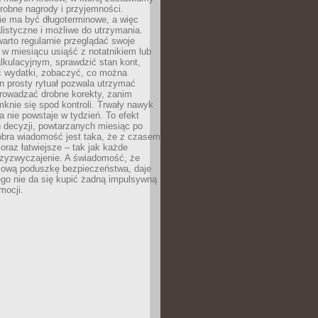
robne nagrody i przyjemności.
e ma być długoterminowe, a więc
listyczne i możliwe do utrzymania.
arto regularnie przeglądać swoje
 w miesiącu usiąść z notatnikiem lub
lkulacyjnym, sprawdzić stan kont,
wydatki, zobaczyć, co można
n prosty rytuał pozwala utrzymać
prowadzać drobne korekty, zanim
knie się spod kontroli. Trwały nawyk
 nie powstaje w tydzień. To efekt
 decyzji, powtarzanych miesiąc po
obra wiadomość jest taka, że z czasem
coraz łatwiejsze – tak jak każde
rzyzwyczajenie. A świadomość, że
ową poduszkę bezpieczeństwa, daje
ego nie da się kupić żadną impulsywną
mocji.