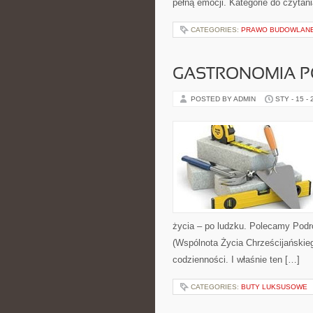
pełną emocji. Kategorie do czytan
CATEGORIES:
PRAWO BUDOWLANE
GASTRONOMIA 
POSTED BY ADMIN
STY - 15 -
życia – po ludzku. Polecamy Podr
(Wspólnota Życia Chrześcijańskie
codzienności. I właśnie ten […]
CATEGORIES:
BUTY LUKSUSOWE