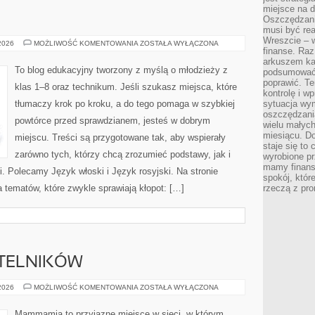
miejsce na d
Oszczędzani
musi być rea
Wreszcie – w
GEOGRAFIA
 2026
MOŻLIWOŚĆ KOMENTOWANIA
ZOSTAŁA WYŁĄCZONA
finanse. Raz
arkuszem ka
To blog edukacyjny tworzony z myślą o młodzieży z
podsumować 
poprawić. Te
klas 1–8 oraz technikum. Jeśli szukasz miejsca, które
kontrolę i w
tłumaczy krok po kroku, a do tego pomaga w szybkiej
sytuacja wym
oszczędzania
powtórce przed sprawdzianem, jesteś w dobrym
wielu małych
miesiącu. D
miejscu. Treści są przygotowane tak, aby wspierały
staje się to 
zarówno tych, którzy chcą zrozumieć podstawy, jak i
wyrobione p
mamy finans
i. Polecamy Język włoski i Język rosyjski. Na stronie
spokój, któr
 tematów, które zwykle sprawiają kłopot: […]
rzeczą z pro
YTELNIKÓW
PYTANIA
 2026
MOŻLIWOŚĆ KOMENTOWANIA
ZOSTAŁA WYŁĄCZONA
OD
CZYTELNIKÓW
Mammamia to przyjazne miejsce w sieci, w którym