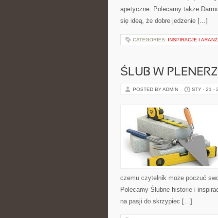
apetyczne. Polecamy także Darmow
się ideą, że dobre jedzenie […]
CATEGORIES:
INSPIRACJE I ARAN
ŚLUB W PLENERZ
POSTED BY ADMIN
STY - 21 -
czemu czytelnik może poczuć swo
Polecamy Ślubne historie i inspira
na pasji do skrzypiec […]