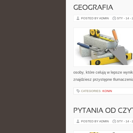
GEOGRAFIA
POSTED BY ADMIN
STY - 14 -
osoby, które celują w lepsze wynik
znajdziesz przystępne tłumaczenia
CATEGORIES:
KONIN
PYTANIA OD CZ
POSTED BY ADMIN
STY - 14 -