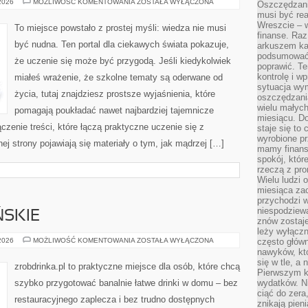
MATEMATYKA
 2026
MOŻLIWOŚĆ KOMENTOWANIA
ZOSTAŁA WYŁĄCZONA
Oszczędzani
I
musi być rea
LICZBY
Wreszcie – w
To miejsce powstało z prostej myśli: wiedza nie musi
finanse. Raz
być nudna. Ten portal dla ciekawych świata pokazuje,
arkuszem ka
podsumować 
że uczenie się może być przygodą. Jeśli kiedykolwiek
poprawić. Te
kontrolę i w
miałeś wrażenie, że szkolne tematy są oderwane od
sytuacja wym
życia, tutaj znajdziesz prostsze wyjaśnienia, które
oszczędzania
wielu małych
pomagają poukładać nawet najbardziej tajemnicze
miesiącu. D
czenie treści, które łączą praktyczne uczenie się z
staje się to 
wyrobione p
ej strony pojawiają się materiały o tym, jak mądrzej […]
mamy finans
spokój, któr
rzeczą z pro
Wielu ludzi 
miesiąca za
przychodzi w
niespodziew
SKIE
znów zostaje
leży wyłącz
PORADY
 2026
MOŻLIWOŚĆ KOMENTOWANIA
ZOSTAŁA WYŁĄCZONA
często główn
BARMAŃSKIE
nawyków, któ
się w tle, a 
zrobdrinka.pl to praktyczne miejsce dla osób, które chcą
Pierwszym k
szybko przygotować banalnie łatwe drinki w domu – bez
wydatków. Ni
ciąć do zera
restauracyjnego zaplecza i bez trudno dostępnych
znikają pien