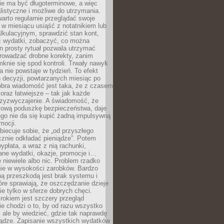
e ma być długoterminowe, a więc
listyczne i możliwe do utrzymania.
arto regularnie przeglądać swoje
 w miesiącu usiąść z notatnikiem lub
lkulacyjnym, sprawdzić stan kont,
wydatki, zobaczyć, co można
n prosty rytuał pozwala utrzymać
prowadzać drobne korekty, zanim
knie się spod kontroli. Trwały nawyk
 nie powstaje w tydzień. To efekt
 decyzji, powtarzanych miesiąc po
obra wiadomość jest taka, że z czasem
coraz łatwiejsze – tak jak każde
rzyzwyczajenie. A świadomość, że
ową poduszkę bezpieczeństwa, daje
ego nie da się kupić żadną impulsywną
mocji.
obiecuje sobie, że „od przyszłego
cznie odkładać pieniądze”. Potem
ypłata, a wraz z nią rachunki,
ane wydatki, okazje, promocje i…
 niewiele albo nic. Problem rzadko
nie w wysokości zarobków. Bardzo
ą przeszkodą jest brak systemu i
re sprawiają, że oszczędzanie dzieje
nie tylko w sferze dobrych chęci.
rokiem jest szczery przegląd
e chodzi o to, by od razu wszystko
, ale by wiedzieć, gdzie tak naprawdę
iądze. Zapisanie wszystkich wydatków