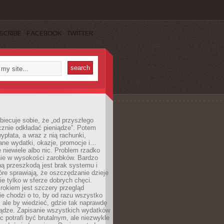
SCRIBE
FACEBOOK
TWITTER
obiecuje sobie, że „od przyszłego
cznie odkładać pieniądze”. Potem
ypłata, a wraz z nią rachunki,
ane wydatki, okazje, promocje i…
 niewiele albo nic. Problem rzadko
nie w wysokości zarobków. Bardzo
ą przeszkodą jest brak systemu i
re sprawiają, że oszczędzanie dzieje
nie tylko w sferze dobrych chęci.
rokiem jest szczery przegląd
e chodzi o to, by od razu wszystko
, ale by wiedzieć, gdzie tak naprawdę
iądze. Zapisanie wszystkich wydatków
c potrafi być brutalnym, ale niezwykle