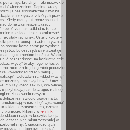
c potrafi być brutalnym, ale niezwykle
m doświadczeniem. Dopiero wtedy
 kosztują nas spontaniczne kawy na
ekąski, subskrypcje, z których prawie
my. Kiedy mamy już obraz sytuacji,
jść do najważniejszej zasady:
ać sobie”. Zamiast odkładać to, co
koniec miesiąca, lepiej potraktować
 jak stały rachunek. Ustalić kwotę –
elki procent pensji – i automatycznie
 na osobne konto zaraz po wypłacie.
wszystko, bo oszczędzanie przestaje
 staje się elementem budżetu. Warto
zielić oszczędności na konkretne cele.
dzać więcej” to zbyt ogólne hasło,
 traci moc. Za to „chcę mieć poduszkę
wa w wysokości trzech pensji”,
wakacje”, „odkładam na wkład własny”
tóre możemy sobie wyobrazić. Łatwiej
ie impulsywnego zakupu, gdy wiemy,
dze przybliżają nas do czegoś realnego.
rogi do zbudowania nawyku
 dobrze jest zwrócić uwagę na to,
y uruchamiają w nas „chęć wydawania”.
 to reklama, czasem stres, czasem
my promocję, klikamy w
ten link
o sklepu i nagle w koszyku lądują
ych jeszcze pięć minut wcześniej w
otrzebowaliśmy. Świadomość tych
 pozwala je stopniowo osłabiać.