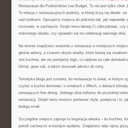
Restauracje dla Podróżników Low Budget. To nie jest tylko zbiór „
To relacja z restauracyjnych podróży, w której liczą się detale: o
nad stolikami. Opisujemy miejsca do jedzenia tak, jak naprawdę s
rozmowie, w zachwycie. Dzięki temu łatwiej Ci zdecydować, czy 
rodzinnego obiadu, czy sprawdzi się na celebrację ważnego dnia.
Na stronie znajdziesz wrażenia z restauracji w mniejszych miej
głośne adresy, a czasem ukryte skarby, które bronią się smakie
stoi kuchnia, ale nie pomijamy tego, co wpływa na całe doświadcz
klimat, gwar sali, a także stosunek jakości do ceny.
Tematyka bloga jest szeroka, bo restauracje to świat, w którym s
czytać o kuchni domowej i o smakach z Włoch, o daniach klimat
serwujących fine dining. Jednego dnia trafiamy do przytulnej tratto
restauracji. Dzięki temu możesz porównać style, podejścia i to, j
budują smak.
Szczególne miejsce zajmuje tu inspiracja włoska – bo kuchnia, kt
potrafi zachwycić w każdym wydaniu. Znajdziesz więc opisy piz