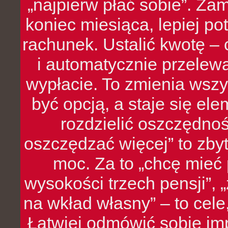
„najpierw płać sobie”. Zam
koniec miesiąca, lepiej po
rachunek. Ustalić kwotę – 
i automatycznie przelew
wypłacie. To zmienia wszy
być opcją, a staje się e
rozdzielić oszczędnoś
oszczędzać więcej” to zbyt
moc. Za to „chcę mie
wysokości trzech pensji”,
na wkład własny” – to cel
Łatwiej odmówić sobie i