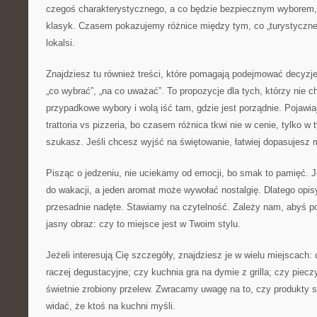
czegoś charakterystycznego, a co będzie bezpiecznym wyborem
klasyk. Czasem pokazujemy różnice między tym, co „turystyczne
lokalsi.
Znajdziesz tu również treści, które pomagają podejmować decyzje:
„co wybrać”, „na co uważać”. To propozycje dla tych, którzy nie c
przypadkowe wybory i wolą iść tam, gdzie jest porządnie. Pojawia
trattoria vs pizzeria, bo czasem różnica tkwi nie w cenie, tylko w
szukasz. Jeśli chcesz wyjść na świętowanie, łatwiej dopasujesz m
Pisząc o jedzeniu, nie uciekamy od emocji, bo smak to pamięć. J
do wakacji, a jeden aromat może wywołać nostalgię. Dlatego opisy
przesadnie nadęte. Stawiamy na czytelność. Zależy nam, abyś po
jasny obraz: czy to miejsce jest w Twoim stylu.
Jeżeli interesują Cię szczegóły, znajdziesz je w wielu miejscach: 
raczej degustacyjne; czy kuchnia gra na dymie z grilla; czy piec
świetnie zrobiony przelew. Zwracamy uwagę na to, czy produkty 
widać, że ktoś na kuchni myśli.