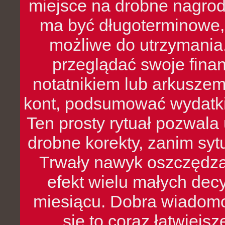
miejsce na drobne nagrod
ma być długoterminowe, 
możliwe do utrzymania.
przeglądać swoje fina
notatnikiem lub arkuszem
kont, podsumować wydatki
Ten prosty rytuał pozwala
drobne korekty, zanim syt
Trwały nawyk oszczędzan
efekt wielu małych dec
miesiącu. Dobra wiadomoś
się to coraz łatwiejs