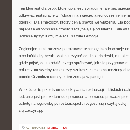
Ten blog jest dla osób, które lubią jeść świadomie, ale bez spięci
odkrywać restauracje w Polsce i na świecie, a jednocześnie nie 
ogólniki. Dla smakoszy, którzy cenią prawdziwe wrażenia. Dla pod
najlepsze wspomnienia często zaczynają się od talerza. I dla wsz
jedzenie łączy: ludzi, miejsca, historie i emocje.
Zaglądając tutaj, możesz potraktować tę stronę jako inspirację na
albo krótki city break. Możesz czytać od deski do deski, a może
gdzie pójść, co zamówić, czego spróbować, jak się przygotować. 
polujesz na świetny ramen, czy szukasz miejsca na rodzinny obi
pomóc Ci znaleźć adresy, które zostają w pamięci.
W skrócie: to przestrzeń do odkrywania restauracji – bliskich i da
jedzenie jest pretekstem do opowieści, a opowieść prowadzi prost
ochotę na wędrówkę po restauracjach, rozgość się i czytaj dalej –
się zaczynają.
CATEGORIES:
MATEMATYKA