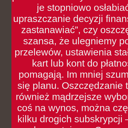
je stopniowo osłabia
upraszczanie decyzji fina
zastanawiać”, czy oszcz
szansa, że ulegniemy p
przelewów, ustawienia stał
kart lub kont do płat
pomagają. Im mniej szumó
się planu. Oszczędzanie t
również mądrzejsze wybo
coś na wynos, można czę
kilku drogich subskrypcji 