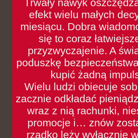
Trwały nawyk oszczędzan
efekt wielu małych dec
miesiącu. Dobra wiadomoś
się to coraz łatwiejs
przyzwyczajenie. A św
poduszkę bezpieczeństwa, 
kupić żadną impul
Wielu ludzi obiecuje sob
zacznie odkładać pieniądz
wraz z nią rachunki, ni
promocje i… znów zosta
rzadko leży wyłącznie 