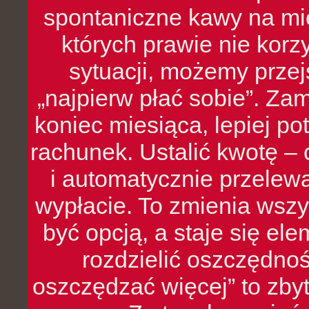
spontaniczne kawy na mie
których prawie nie kor
sytuacji, możemy przej
„najpierw płać sobie”. Zam
koniec miesiąca, lepiej po
rachunek. Ustalić kwotę – 
i automatycznie przelew
wypłacie. To zmienia wszy
być opcją, a staje się e
rozdzielić oszczędnoś
oszczędzać więcej” to zbyt