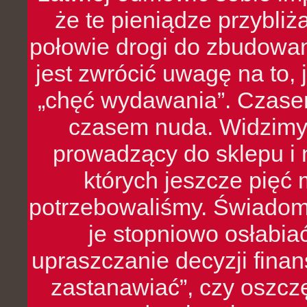
że te pieniądze przybli
połowie drogi do zbudowa
jest zwrócić uwagę na to,
„chęć wydawania”. Czasem
czasem nuda. Widzimy
prowadzący do sklepu i 
których jeszcze pięć 
potrzebowaliśmy. Świado
je stopniowo osłabia
upraszczanie decyzji fina
zastanawiać”, czy oszcz