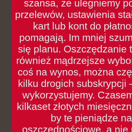
szansa, że ulegniemy p
przelewów, ustawienia stał
kart lub kont do płat
pomagają. Im mniej szumó
się planu. Oszczędzanie t
również mądrzejsze wybo
coś na wynos, można czę
kilku drogich subskrypcji 
wykorzystujemy. Czasem
kilkaset złotych miesięcz
by te pieniądze na
oszczędnościowe, a nie r