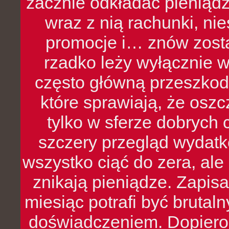
zacznie odkładać pieniądz
wraz z nią rachunki, ni
promocje i… znów zosta
rzadko leży wyłącznie 
często główną przeszkod
które sprawiają, że oszcz
tylko w sferze dobrych 
szczery przegląd wydatkó
wszystko ciąć do zera, ale
znikają pieniądze. Zapis
miesiąc potrafi być bruta
doświadczeniem. Dopiero 