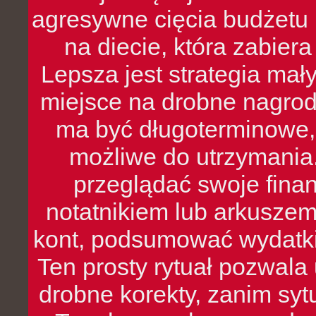
agresywne cięcia budżetu 
na diecie, która zabier
Lepsza jest strategia mał
miejsce na drobne nagrod
ma być długoterminowe, 
możliwe do utrzymania.
przeglądać swoje fina
notatnikiem lub arkuszem
kont, podsumować wydatki
Ten prosty rytuał pozwala
drobne korekty, zanim syt