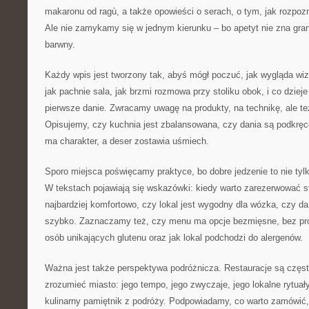
makaronu od ragù, a także opowieści o serach, o tym, jak rozpo
Ale nie zamykamy się w jednym kierunku – bo apetyt nie zna granic
barwny.
Każdy wpis jest tworzony tak, abyś mógł poczuć, jak wygląda wiz
jak pachnie sala, jak brzmi rozmowa przy stoliku obok, i co dzieje 
pierwsze danie. Zwracamy uwagę na produkty, na technikę, ale t
Opisujemy, czy kuchnia jest zbalansowana, czy dania są podkrę
ma charakter, a deser zostawia uśmiech.
Sporo miejsca poświęcamy praktyce, bo dobre jedzenie to nie tylk
W tekstach pojawiają się wskazówki: kiedy warto zarezerwować stol
najbardziej komfortowo, czy lokal jest wygodny dla wózka, czy d
szybko. Zaznaczamy też, czy menu ma opcje bezmięsne, bez pr
osób unikających glutenu oraz jak lokal podchodzi do alergenów.
Ważna jest także perspektywa podróżnicza. Restauracje są częs
zrozumieć miasto: jego tempo, jego zwyczaje, jego lokalne rytuały
kulinarny pamiętnik z podróży. Podpowiadamy, co warto zamówić