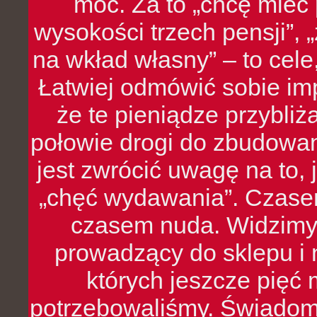
moc. Za to „chcę mie
wysokości trzech pensji”,
na wkład własny” – to cel
Łatwiej odmówić sobie i
że te pieniądze przybli
połowie drogi do zbudowa
jest zwrócić uwagę na to,
„chęć wydawania”. Czasem
czasem nuda. Widzimy
prowadzący do sklepu i 
których jeszcze pięć 
potrzebowaliśmy. Świado