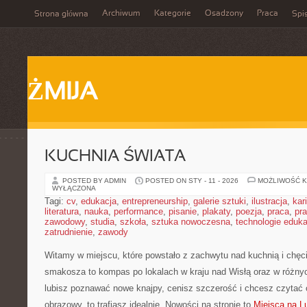
Archiwum
Kategorie
Osadzony
Praca
Strona główna
Spis
ŻMIJA
KUCHNIA ŚWIATA
POSTED BY ADMIN
POSTED ON STY - 11 - 2026
MOŻLIWOŚĆ 
WYŁĄCZONA
Tagi:
cv
,
edukacja
,
entrepreneurship
,
galerie sztuki
,
ilustracja
,
kar
literatura
,
nauka
,
performance
,
pisanie
,
plakaty
,
poezja
,
praca
,
pr
zawodowy
,
studia
,
szkoła
,
sztuka nowoczesna
,
technologie eduk
zatrudnienie
,
zawody
Witamy w miejscu, które powstało z zachwytu nad kuchnią i chęci
smakosza to kompas po lokalach w kraju nad Wisłą oraz w różnyc
lubisz poznawać nowe knajpy, cenisz szczerość i chcesz czytać 
obrazowy, to trafiasz idealnie. Nowości na stronie to
Miejsca na L