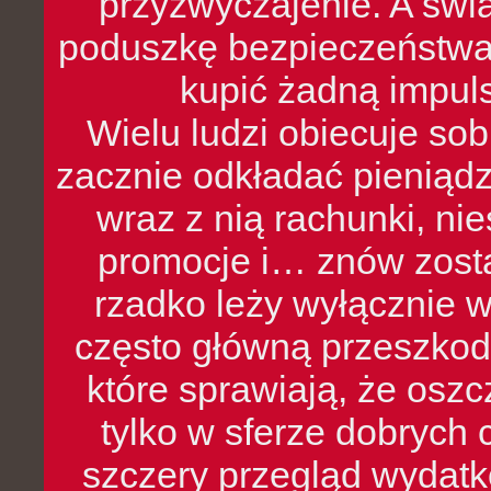
przyzwyczajenie. A św
poduszkę bezpieczeństwa, 
kupić żadną impul
Wielu ludzi obiecuje sob
zacznie odkładać pieniądz
wraz z nią rachunki, ni
promocje i… znów zosta
rzadko leży wyłącznie 
często główną przeszkod
które sprawiają, że oszcz
tylko w sferze dobrych 
szczery przegląd wydatkó