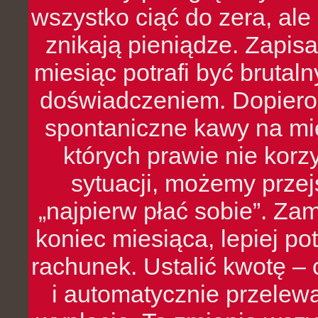
wszystko ciąć do zera, ale
znikają pieniądze. Zapis
miesiąc potrafi być bruta
doświadczeniem. Dopiero 
spontaniczne kawy na mie
których prawie nie kor
sytuacji, możemy przej
„najpierw płać sobie”. Zam
koniec miesiąca, lepiej po
rachunek. Ustalić kwotę – 
i automatycznie przelew