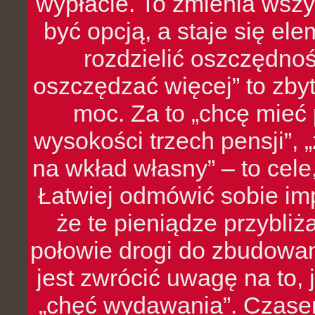
wypłacie. To zmienia wszy
być opcją, a staje się e
rozdzielić oszczędnoś
oszczędzać więcej” to zbyt
moc. Za to „chcę mie
wysokości trzech pensji”,
na wkład własny” – to cel
Łatwiej odmówić sobie i
że te pieniądze przybli
połowie drogi do zbudowa
jest zwrócić uwagę na to,
„chęć wydawania”. Czasem