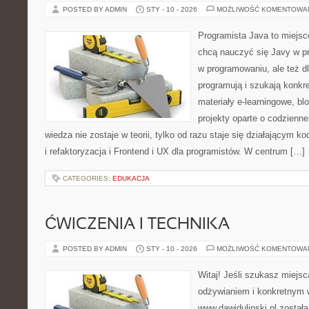
POSTED BY ADMIN
STY - 10 - 2026
MOŻLIWOŚĆ KOMENTOWA
Programista Java to miejsc
chcą nauczyć się Javy w pra
w programowaniu, ale też dl
programują i szukają konkr
materiały e-learningowe, bl
projekty oparte o codzienn
wiedza nie zostaje w teorii, tylko od razu staje się działającym
i refaktoryzacja i Frontend i UX dla programistów. W centrum […]
CATEGORIES:
EDUKACJA
ĆWICZENIA I TECHNIKA
POSTED BY ADMIN
STY - 10 - 2026
MOŻLIWOŚĆ KOMENTOWA
Witaj! Jeśli szukasz miejsc
odżywianiem i konkretnym 
www.dawidulinski.pl została