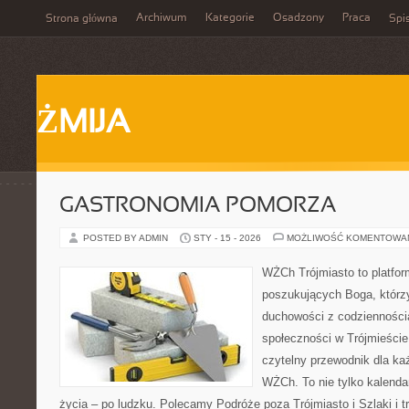
Archiwum
Kategorie
Osadzony
Praca
Strona główna
Spis
ŻMIJA
GASTRONOMIA POMORZA
POSTED BY ADMIN
STY - 15 - 2026
MOŻLIWOŚĆ KOMENTOWA
WŻCh Trójmiasto to platfor
poszukujących Boga, którzy
duchowości z codziennością
społeczności w Trójmieście
czytelny przewodnik dla ka
WŻCh. To nie tylko kalendar
życia – po ludzku. Polecamy Podróże poza Trójmiasto i Szlaki i