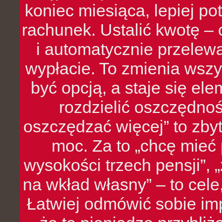
koniec miesiąca, lepiej po
rachunek. Ustalić kwotę – 
i automatycznie przelew
wypłacie. To zmienia wszy
być opcją, a staje się e
rozdzielić oszczędnoś
oszczędzać więcej” to zbyt
moc. Za to „chcę mie
wysokości trzech pensji”,
na wkład własny” – to cel
Łatwiej odmówić sobie i