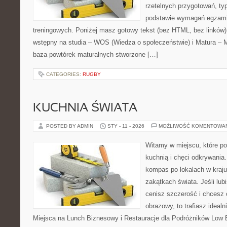
rzetelnych przygotowań, ty
podstawie wymagań egzami
treningowych. Poniżej masz gotowy tekst (bez HTML, bez linków
wstępny na studia – WOS (Wiedza o społeczeństwie) i Matura – 
baza powtórek maturalnych stworzone […]
CATEGORIES:
RUGBY
KUCHNIA ŚWIATA
POSTED BY ADMIN
STY - 11 - 2026
MOŻLIWOŚĆ KOMENTOWA
Witamy w miejscu, które p
kuchnią i chęci odkrywania
kompas po lokalach w kraju
zakątkach świata. Jeśli lu
cenisz szczerość i chcesz 
obrazowy, to trafiasz idealn
Miejsca na Lunch Biznesowy i Restauracje dla Podróżników Low Bu