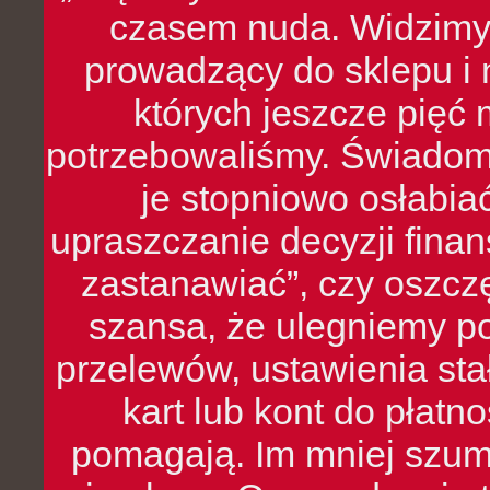
czasem nuda. Widzimy
prowadzący do sklepu i 
których jeszcze pięć 
potrzebowaliśmy. Świado
je stopniowo osłabia
upraszczanie decyzji fina
zastanawiać”, czy oszcz
szansa, że ulegniemy p
przelewów, ustawienia stał
kart lub kont do płat
pomagają. Im mniej szumó