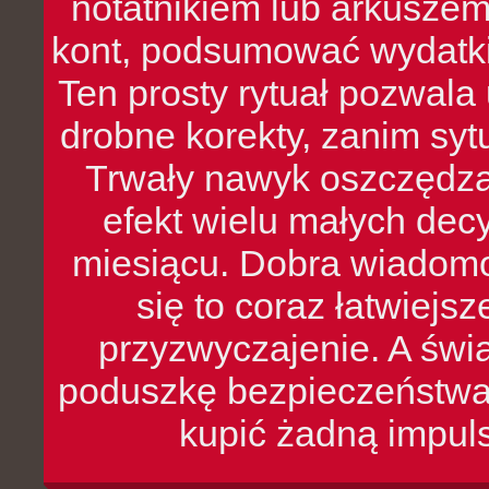
notatnikiem lub arkuszem
kont, podsumować wydatki
Ten prosty rytuał pozwala
drobne korekty, zanim syt
Trwały nawyk oszczędzan
efekt wielu małych dec
miesiącu. Dobra wiadomoś
się to coraz łatwiejs
przyzwyczajenie. A św
poduszkę bezpieczeństwa, 
kupić żadną impul