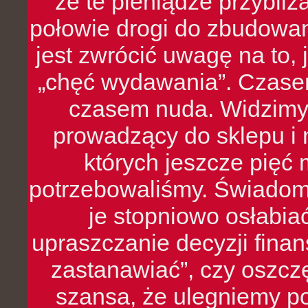
że te pieniądze przybli
połowie drogi do zbudowa
jest zwrócić uwagę na to,
„chęć wydawania”. Czasem
czasem nuda. Widzimy
prowadzący do sklepu i 
których jeszcze pięć 
potrzebowaliśmy. Świado
je stopniowo osłabia
upraszczanie decyzji fina
zastanawiać”, czy oszcz
szansa, że ulegniemy p