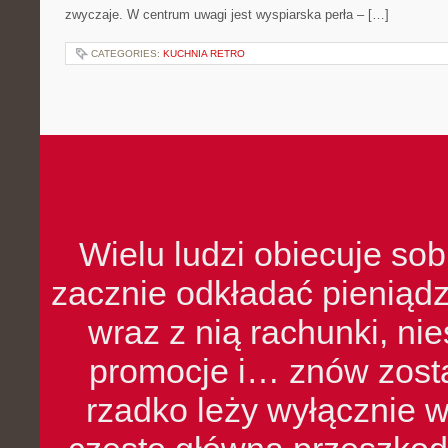
zwyczaje. W centrum uwagi jest wyspiarska perła – […]
CATEGORIES:
KUCHNIA RETRO
Wielu ludzi obiecuje sob
zacznie odkładać pieniądz
wraz z nią rachunki, ni
promocje i… znów zosta
rzadko leży wyłącznie 