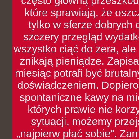
często główną przeszkod
które sprawiają, że oszcz
tylko w sferze dobrych 
szczery przegląd wydatkó
wszystko ciąć do zera, ale
znikają pieniądze. Zapis
miesiąc potrafi być bruta
doświadczeniem. Dopiero 
spontaniczne kawy na mie
których prawie nie kor
sytuacji, możemy przej
„najpierw płać sobie”. Zam