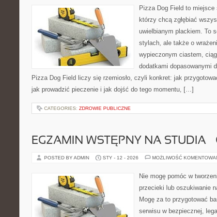
Pizza Dog Field to miejsce 
którzy chcą zgłębiać wszys
uwielbianym plackiem. To s
stylach, ale także o wrażen
wypieczonym ciastem, ciąg
dodatkami dopasowanymi do
Pizza Dog Field liczy się rzemiosło, czyli konkret: jak przygotowa
jak prowadzić pieczenie i jak dojść do tego momentu, […]
CATEGORIES:
ZDROWIE PUBLICZNE
EGZAMIN WSTĘPNY NA STUDIA –
POSTED BY ADMIN
STY - 12 - 2026
MOŻLIWOŚĆ KOMENTOWA
Nie mogę pomóc w tworzeniu
przecieki lub oszukiwanie n
Mogę za to przygotować bar
serwisu w bezpiecznej, lega