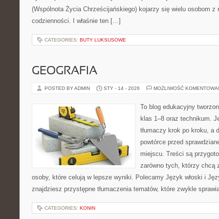
(Wspólnota Życia Chrześcijańskiego) kojarzy się wielu osobom z
codzienności. I właśnie ten […]
CATEGORIES:
BUTY LUKSUSOWE
GEOGRAFIA
POSTED BY ADMIN
STY - 14 - 2026
MOŻLIWOŚĆ KOMENTOWA
To blog edukacyjny tworzon
klas 1–8 oraz technikum. Je
tłumaczy krok po kroku, a 
powtórce przed sprawdzian
miejscu. Treści są przygot
zarówno tych, którzy chcą 
osoby, które celują w lepsze wyniki. Polecamy Język włoski i Języ
znajdziesz przystępne tłumaczenia tematów, które zwykle sprawia
CATEGORIES:
KONIN