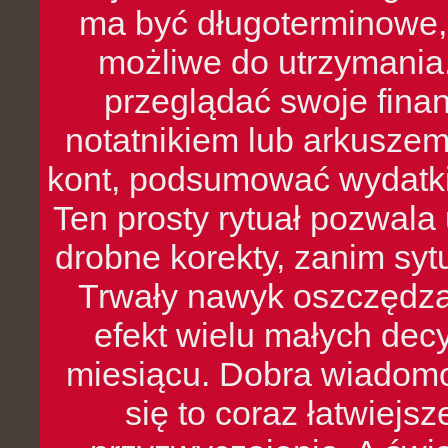
ma być długoterminowe, 
możliwe do utrzymania.
przeglądać swoje fina
notatnikiem lub arkuszem
kont, podsumować wydatki
Ten prosty rytuał pozwala
drobne korekty, zanim syt
Trwały nawyk oszczędzan
efekt wielu małych dec
miesiącu. Dobra wiadomoś
się to coraz łatwiejs