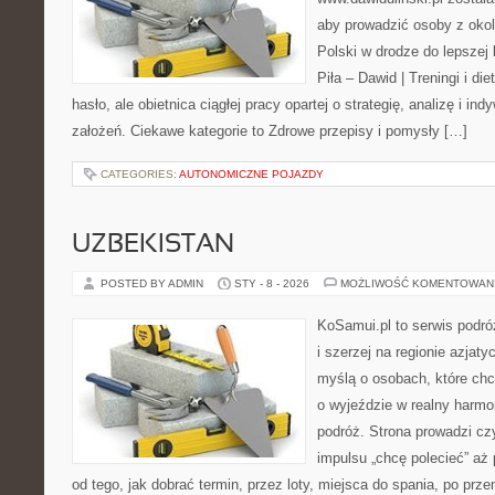
aby prowadzić osoby z okoli
Polski w drodze do lepszej 
Piła – Dawid | Treningi i die
hasło, ale obietnica ciągłej pracy opartej o strategię, analizę i in
założeń. Ciekawe kategorie to Zdrowe przepisy i pomysły […]
CATEGORIES:
AUTONOMICZNE POJAZDY
UZBEKISTAN
POSTED BY ADMIN
STY - 8 - 2026
MOŻLIWOŚĆ KOMENTOWAN
KoSamui.pl to serwis podróż
i szerzej na regionie azjat
myślą o osobach, które ch
o wyjeździe w realny harm
podróż. Strona prowadzi cz
impulsu „chcę polecieć” aż
od tego, jak dobrać termin, przez loty, miejsca do spania, po prze