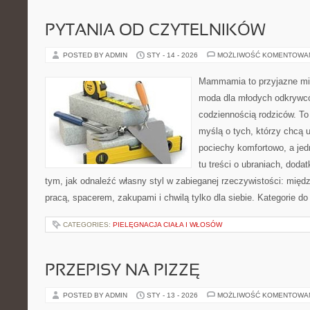
PYTANIA OD CZYTELNIKÓW
POSTED BY ADMIN
STY - 14 - 2026
MOŻLIWOŚĆ KOMENTOWA
Mammamia to przyjazne mie
moda dla młodych odkrywcó
codziennością rodziców. To
myślą o tych, którzy chcą u
pociechy komfortowo, a jed
tu treści o ubraniach, dodat
tym, jak odnaleźć własny styl w zabieganej rzeczywistości: międ
pracą, spacerem, zakupami i chwilą tylko dla siebie. Kategorie d
CATEGORIES:
PIELĘGNACJA CIAŁA I WŁOSÓW
PRZEPISY NA PIZZĘ
POSTED BY ADMIN
STY - 13 - 2026
MOŻLIWOŚĆ KOMENTOWA